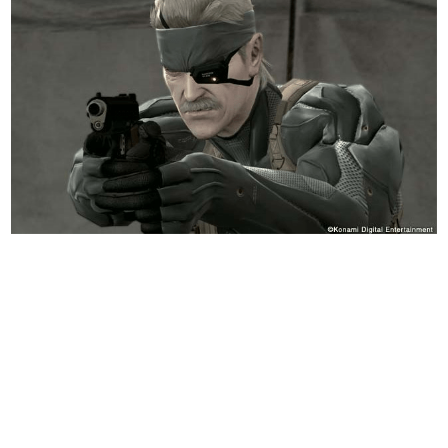
日本のコンテンツ産業やカルチャーに与えた影響を探る企
画です。
日本モバイルゲーム産業史
日本のモバイルゲーム史における主要なトピック・タイト
ルを網羅するほか、開発者へのインタビューや識者による
解説を掲載。約20年の歴史が一望できる決定版！
若ゲのいたり〜ゲームクリエイターの青春〜
『うつヌケ』『ペンと箸』等で知られるマンガ家・田中圭
一先生によるゲーム業界レポートマンガです。
なんでゲームは面白い？
ゲーム開発者・hamatsu氏がゲームの魅力を画面や操作の
具体的な形から解き明かしていく、硬派で骨太な評論連載
です。
ゲームが変えた日本語
「経験値」「裏技」「ラスボス」… ゲームにまつわる言葉
の起源や用法の変遷を、コンピューター文化史研究家・タ
イニーP氏が徹底調査。
カテゴリ
特集記事