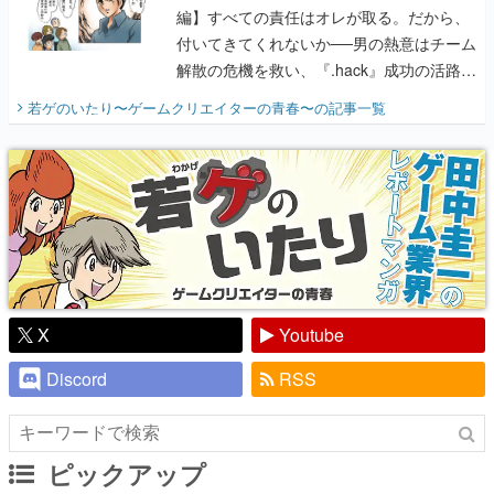
編】すべての責任はオレが取る。だから、
付いてきてくれないか──男の熱意はチーム
解散の危機を救い、『.hack』成功の活路を
開く。業界の快男児・松山 洋に流れる血は
若ゲのいたり〜ゲームクリエイターの青春〜
の記事一覧
『少年ジャンプ』色だった【若ゲのいた
り】
X
Youtube
Discord
RSS
ピックアップ