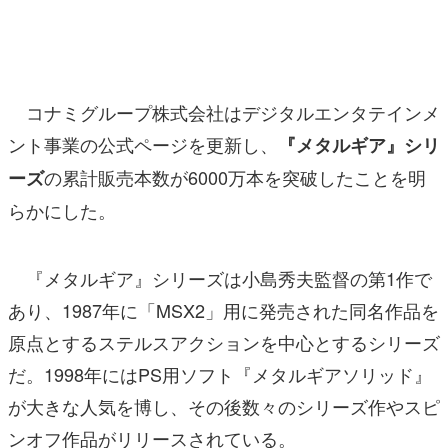
マンガ
女性向け
コナミグループ株式会社はデジタルエンタテインメ
アプリレビュー
ント事業の公式ページを更新し、
『メタルギア』シリ
その他
の累計販売本数が6000万本を突破したことを明
ーズ
電ファミニコゲーマーとは？
らかにした。
運営：株式会社マレ
『メタルギア』シリーズは小島秀夫監督の第1作で
あり、1987年に「MSX2」用に発売された同名作品を
原点とするステルスアクションを中心とするシリーズ
だ。1998年にはPS用ソフト『メタルギアソリッド』
が大きな人気を博し、その後数々のシリーズ作やスピ
ンオフ作品がリリースされている。