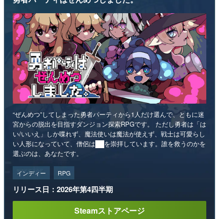
“ぜんめつ”してしまった勇者パーティから1人だけ選んで、ともに迷
宮からの脱出を目指すダンジョン探索RPGです。 ただし勇者は「は
い/いいえ」しか喋れず、魔法使いは魔法が使えず、戦士は可愛らし
い人形になっていて、僧侶は██を崇拝しています。誰を救うのかを
選ぶのは、あなたです。
インディー
RPG
リリース日：2026年第4四半期
Steamストアページ