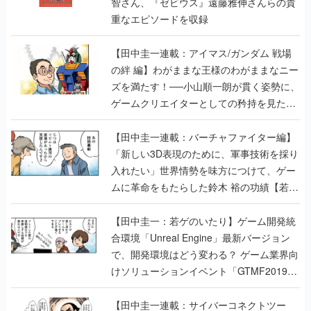
智さん、『ゼビウス』遠藤雅伸さんらの貴
重なエピソードを収録
【田中圭一連載：アイマス/ガンダム 戦場
の絆 編】わがままな王様のわがままなニー
ズを満たす！──小山順一朗が貫く姿勢に、
ゲームクリエイターとしての矜持を見た
【若ゲのいたり最終回】
【田中圭一連載：バーチャファイター編】
「新しい3D表現のために、軍事技術を採り
入れたい」世界情勢を味方につけて、ゲー
ムに革命をもたらした鈴木 裕の功績【若ゲ
のいたり】
【田中圭一：若ゲのいたり】ゲーム開発統
合環境「Unreal Engine」最新バージョン
で、開発環境はどう変わる？ ゲーム業界向
けソリューションイベント「GTMF2019」
に行って、より理解を深めよう【PR】
【田中圭一連載：サイバーコネクトツー