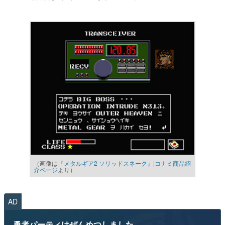
（画像は
『メタルギア2 ソリッドスネーク』|コナミ商品紹
介ページ
より）
AD
勇者パーティはぜんめつしました。