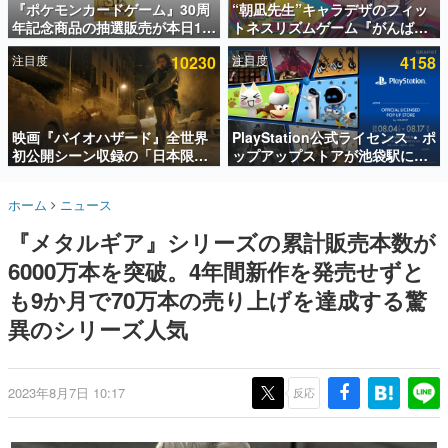
『ポケモンカードゲーム』30周
“朝凪先生”キャラデザのフィッ
年記念商品の抽選販売が本日12
トネスリズムゲーム『がんば
インタビュー
時より開始。拡張パック「30th
れ！チアリズム』Steamストア
注目度
10230
注目度
4158
CELEBRATION」のボックス
ページが公開。キャラクターの
連載・特集一覧
に、「プレミアムデッキセット
CVは陽向葵ゅかさん
エーフィ・ブラッキー」
殿堂入り記事
「FUTURISTIC BOX」の計3商
SNS拡散数が数千以上！ ページビュー数万以上！ などな
品
映画『バイオハザード』全世界
PlayStation公式ライセンス・ポ
ど。多くの人々に読まれた、電ファミ渾身の“殿堂入り”記
初公開シーン収録の「日本限
ップアップストアが池袋駅にて
事をまとめました。
定」予告映像が解禁。バイオの
期間限定で開催。夏のアパレル
日（8月10日）にあわせて、
や『ブラッドボーン』の新作ア
ゲームの企画書
ホーム
ニュース
「ラクーンシティ総合病院」へ
イテムが登場
名作ゲームクリエイターの方々に製作時のエピソードをお
聞きし、ヒットする企画（ゲーム）とは何か？を探ってい
行く配達人の姿が披露
『メタルギア』シリーズの累計販売本数が
きます。
6000万本を突破。4年間新作を発売せずと
赫本
この物語を解いてはいけない。『赫本』は、〈試験問題〉
も9か月で70万本の売り上げを達成する驚
の形をした短編ホラー小説集です。
異のシリーズ人気
新世代に訊く
これからのデジタルゲーム市場を担う若きクリエイター達
の姿を追い、彼らのルーツと情熱を探っていきます。
2023年8月7日 10:17
反応
ゲーム世代の作家たち
ゲームに多大な影響を受けた作家さんに取材し、ゲームが