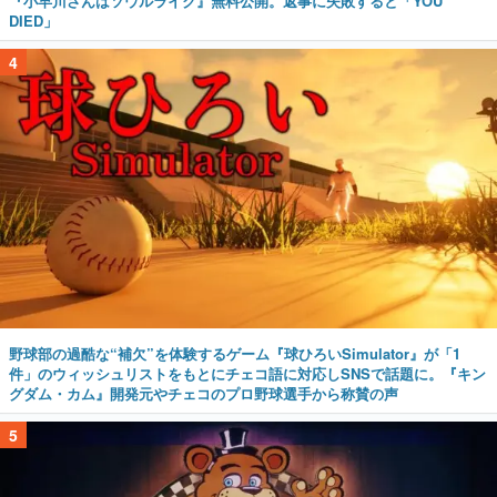
『小早川さんはソウルライク』無料公開。返事に失敗すると「YOU
DIED」
4
野球部の過酷な“補欠”を体験するゲーム『球ひろいSimulator』が「1
件」のウィッシュリストをもとにチェコ語に対応しSNSで話題に。『キン
グダム・カム』開発元やチェコのプロ野球選手から称賛の声
5