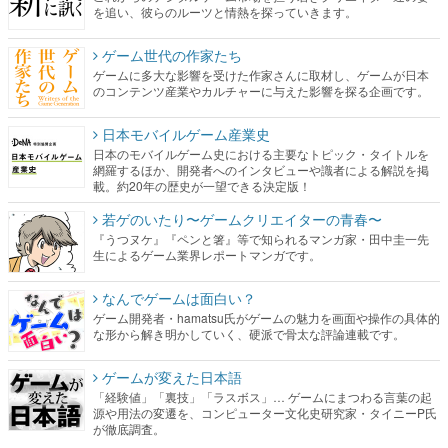
を追い、彼らのルーツと情熱を探っていきます。
ゲーム世代の作家たち
ゲームに多大な影響を受けた作家さんに取材し、ゲームが日本
のコンテンツ産業やカルチャーに与えた影響を探る企画です。
日本モバイルゲーム産業史
日本のモバイルゲーム史における主要なトピック・タイトルを
網羅するほか、開発者へのインタビューや識者による解説を掲
載。約20年の歴史が一望できる決定版！
若ゲのいたり〜ゲームクリエイターの青春〜
『うつヌケ』『ペンと箸』等で知られるマンガ家・田中圭一先
生によるゲーム業界レポートマンガです。
なんでゲームは面白い？
ゲーム開発者・hamatsu氏がゲームの魅力を画面や操作の具体的
な形から解き明かしていく、硬派で骨太な評論連載です。
ゲームが変えた日本語
「経験値」「裏技」「ラスボス」… ゲームにまつわる言葉の起
源や用法の変遷を、コンピューター文化史研究家・タイニーP氏
が徹底調査。