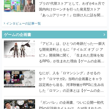
プリの“代替ストア”として、わずか6ヵ月で
国内向けローンチを行った発見型ストア
『あっぷアリーナ！』仕掛け人に話を聞い
てみた
インタビュー
の記事一覧
ゲームの企画書
『アビス』は、ひとつの奇跡だった──膨大
な開発資料とともに『テイルズ オブ ジ ア
ビス』開発陣に聞く、「生まれた意味を知
るRPG」が生まれた理由【ゲームの企画
書】
なにが、人を「ロマンシング」させるの
か？『ロマサガ2』当時の企画書とキャラ
設定画から迫る、河津秋敏がRPGに生み出
した「ロマン」の正体とは【ゲームの企画
書】
『ガンパレ』の企画書、ついに公開━初代
PSの伝説的タイトルは、なぜ生まれたの