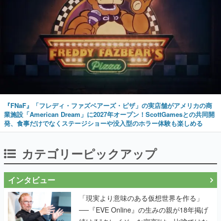
『FNaF』「フレディ・ファズベアーズ・ピザ」の実店舗がアメリカの商
業施設「American Dream」に2027年オープン！ScottGamesとの共同開
発、食事だけでなくステージショーや没入型のホラー体験も楽しめる
カテゴリーピックアップ
インタビュー
「現実より意味のある仮想世界を作る」
──『EVE Online』の生みの親が18年掲げ