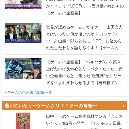
か？そして『LOOP8』へ受け継がれたもの
【ゲームの企画書】
世界が認めるゲームデザイナー・上田文人
とはいったい何が凄いのか？ ヨコオタロ
ウ・外山圭一郎らと共に『ICO』に込めら
れたこだわりを語り尽くす！【ゲームの企
画書】
【ゲームの企画書】『ペルソナ3』を築き
上げたのは反骨心とリスペクトだった。赤
い企画書のもとに集った“愚連隊”がシリー
ズを生まれ変わらせるまで【橋野桂インタ
ビュー】
ゲームの企画書
の記事一覧
若ゲのいたり〜ゲームクリエイターの青春〜
田中圭一のゲーム業界取材マンガ『若ゲの
いたり』第2巻が発売。『ポケモン』田尻