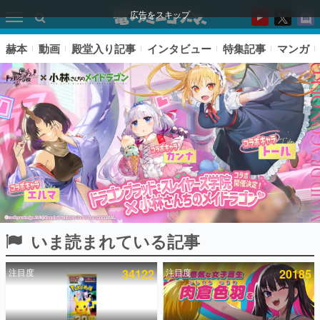
広告をスキップ
赫本
動画
殿堂入り記事
インタビュー
特集記事
マンガ
いま読まれている記事
ピックアップ
注目度
34122
注目度
20185
電ファミのいま読まれている記事ランキング
アプリセール情報