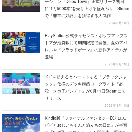
ーション『Doloc Town』正式リリース初日
に“1万5000本”を売り上げる盛況ぶり。Steam
で「非常に好評」を獲得する人気作
2026年8月10日
PlayStation公式ライセンス・ポップアップス
トアが池袋駅にて期間限定で開催。夏のアパ
レルや『ブラッドボーン』の新作アイテムが
登場
2026年8月10日
“21”を超えるとバーストする「ブラックジャ
ック」仕様のデッキ構築ローグライト『必
殺！メガ子パンチ！』が8月11日Steamにて
リリース
2026年8月10日
Kindle版『ファイナルファンタジーIXえほん
ビビとおじいちゃんと旅立ちの日に』が半額
の「660円」となるセールが開催中。原作ス