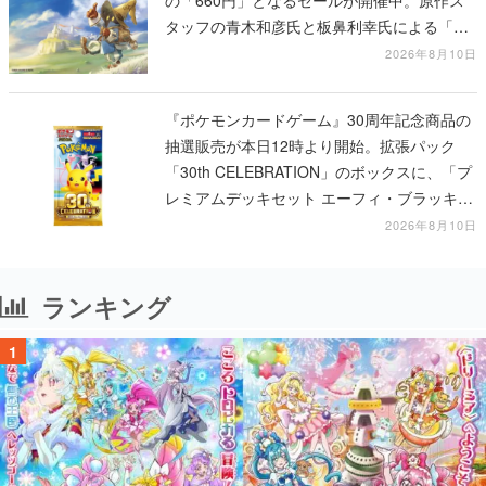
タッフの青木和彦氏と板鼻利幸氏による「ビ
ビ」の前日譚
2026年8月10日
『ポケモンカードゲーム』30周年記念商品の
抽選販売が本日12時より開始。拡張パック
「30th CELEBRATION」のボックスに、「プ
レミアムデッキセット エーフィ・ブラッキ
ー」「FUTURISTIC BOX」の計3商品
2026年8月10日
ランキング
1