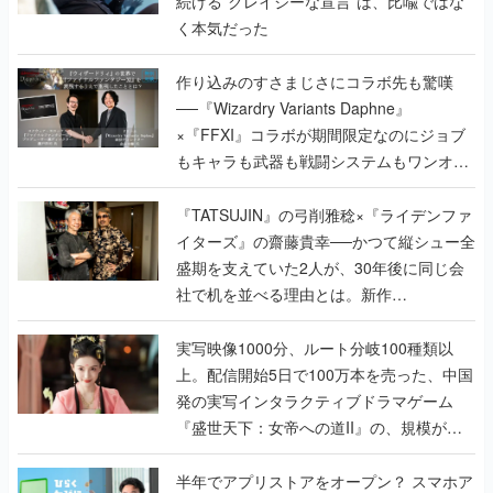
続ける”クレイジーな宣言”は、比喩ではな
く本気だった
作り込みのすさまじさにコラボ先も驚嘆
──『Wizardry Variants Daphne』
×『FFXI』コラボが期間限定なのにジョブ
もキャラも武器も戦闘システムもワンオフ
で作り込まれた理由を両ディレクターに聞
く
『TATSUJIN』の弓削雅稔×『ライデンファ
イターズ』の齋藤貴幸──かつて縦シュー全
盛期を支えていた2人が、30年後に同じ会
社で机を並べる理由とは。新作
『TATSUJIN EXTREME』で初タッグを組
んだレジェンド2人に訊く開発秘話
実写映像1000分、ルート分岐100種類以
上。配信開始5日で100万本を売った、中国
発の実写インタラクティブドラマゲーム
『盛世天下：女帝への道II』の、規模が違
うこだわりをプロデューサーに聞いた
半年でアプリストアをオープン？ スマホア