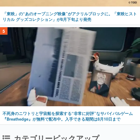
「東映」の“あのオープニング映像”がアクリルブロックに。「東映ヒスト
リカル グッズコレクション」が8月下旬より発売
5
不死身のニワトリと宇宙船を探索する“非常に好評”なサバイバルゲーム
『Breathedge』が無料で配布中。入手できる期間は8月10日まで
カテゴリーピックアップ