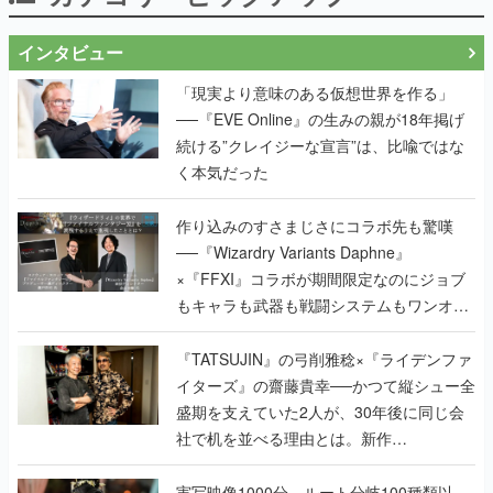
インタビュー
「現実より意味のある仮想世界を作る」
──『EVE Online』の生みの親が18年掲げ
続ける”クレイジーな宣言”は、比喩ではな
く本気だった
作り込みのすさまじさにコラボ先も驚嘆
──『Wizardry Variants Daphne』
×『FFXI』コラボが期間限定なのにジョブ
もキャラも武器も戦闘システムもワンオフ
で作り込まれた理由を両ディレクターに聞
く
『TATSUJIN』の弓削雅稔×『ライデンファ
イターズ』の齋藤貴幸──かつて縦シュー全
盛期を支えていた2人が、30年後に同じ会
社で机を並べる理由とは。新作
『TATSUJIN EXTREME』で初タッグを組
んだレジェンド2人に訊く開発秘話
実写映像1000分、ルート分岐100種類以