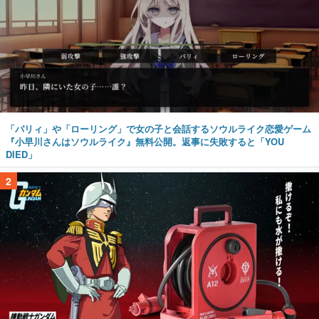
「パリィ」や「ローリング」で女の子と会話するソウルライク恋愛ゲーム
『小早川さんはソウルライク』無料公開。返事に失敗すると「YOU
DIED」
2