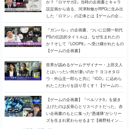
か？『ロマサガ2』当時の企画書とキャラ
設定画から迫る、河津秋敏がRPGに生み出
した「ロマン」の正体とは【ゲームの企画
書】
『ガンパレ』の企画書、ついに公開━初代
PSの伝説的タイトルは、なぜ生まれたの
か？そして『LOOP8』へ受け継がれたもの
【ゲームの企画書】
世界が認めるゲームデザイナー・上田文人
とはいったい何が凄いのか？ ヨコオタロ
ウ・外山圭一郎らと共に『ICO』に込めら
れたこだわりを語り尽くす！【ゲームの企
画書】
【ゲームの企画書】『ペルソナ3』を築き
上げたのは反骨心とリスペクトだった。赤
い企画書のもとに集った“愚連隊”がシリー
ズを生まれ変わらせるまで【橋野桂インタ
ビュー】