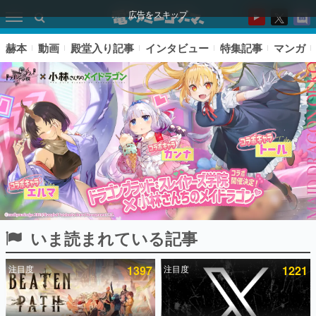
広告をスキップ
赫本
動画
殿堂入り記事
インタビュー
特集記事
マンガ
いま読まれている記事
ピックアップ
注目度
1397
注目度
1221
電ファミのいま読まれている記事ランキング
アプリセール情報