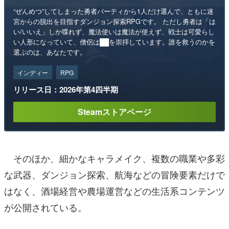
“ぜんめつ”してしまった勇者パーティから1人だけ選んで、ともに迷
宮からの脱出を目指すダンジョン探索RPGです。 ただし勇者は「は
い/いいえ」しか喋れず、魔法使いは魔法が使えず、戦士は可愛らし
い人形になっていて、僧侶は██を崇拝しています。誰を救うのかを
選ぶのは、あなたです。
インディー
RPG
リリース日：2026年第4四半期
Steamストアページ
そのほか、細かなキャラメイク、複数の職業や多彩
な武器、ダンジョン探索、航海などの冒険要素だけで
はなく、酒場経営や農場運営などの生活系コンテンツ
が公開されている。