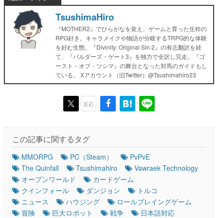
TsushimaHiro
『MOTHER2』でひらがなを覚え、ゲームと育った生粋の
RPG好き。キャラメイクや物語が分岐するTRPG的な体験
を好む生態。『Divinity: Original Sin 2』の有志翻訳を経
て、『バルダーズ・ゲート3』を独力で全訳し完走。『ゴ
ースト・オブ・ツシマ』の舞台となった対馬のガイドもし
ている。 Xアカウント（旧Twitter）@Tsushimahiro23
反応
この記事に関するタグ
MMORPG
PC（Steam）
PvPvE
The Quinfall
Tsushimahiro
Vawraek Technology
オープンワールド
カードゲーム
クインフォール
ダンジョン
トルコ
ニュース
ハウジング
ロールプレイングゲーム
冒険
巨大ロボット
戦争
日本語対応