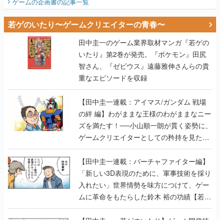
ゲームの企画書
の記事一覧
若ゲのいたり〜ゲームクリエイターの青春〜
田中圭一のゲーム業界取材マンガ『若ゲの
いたり』第2巻が発売。『ポケモン』田尻
智さん、『ゼビウス』遠藤雅伸さんらの貴
重なエピソードを収録
【田中圭一連載：アイマス/ガンダム 戦場
の絆 編】わがままな王様のわがままなニー
ズを満たす！──小山順一朗が貫く姿勢に、
ゲームクリエイターとしての矜持を見た
【若ゲのいたり最終回】
【田中圭一連載：バーチャファイター編】
「新しい3D表現のために、軍事技術を採り
入れたい」世界情勢を味方につけて、ゲー
ムに革命をもたらした鈴木 裕の功績【若ゲ
のいたり】