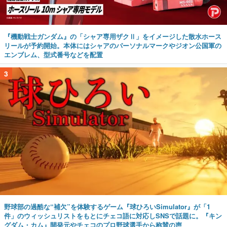
『機動戦士ガンダム』の「シャア専用ザクⅡ」をイメージした散水ホース
リールが予約開始。本体にはシャアのパーソナルマークやジオン公国軍の
エンブレム、型式番号などを配置
3
野球部の過酷な“補欠”を体験するゲーム『球ひろいSimulator』が「1
件」のウィッシュリストをもとにチェコ語に対応しSNSで話題に。『キン
グダム・カム』開発元やチェコのプロ野球選手から称賛の声