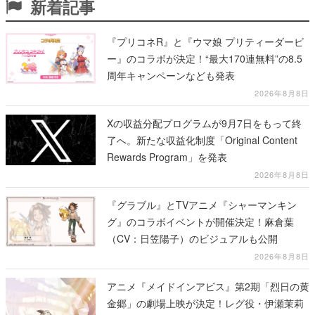
新着記事
『プリコネR』と『ウマ娘 プリティーダービ
ー』のコラボが決定！“最大170連無料”の8.5
周年キャンペーンなども発表
2026年8月8日
Xの収益分配プログラムが9月7日をもって終
了へ。新たな収益化制度「Original Content
Rewards Program」を発表
2026年8月8日
『グラブル』とTVアニメ『シャーマンキン
グ』のコラボイベントが開催決定！麻倉葉
（CV：日笠陽子）のビジュアルも公開
2026年8月8日
アニメ『メイドインアビス』第2期「烈日の黄
金郷」の劇場上映が決定！レグ役・伊瀬茉莉