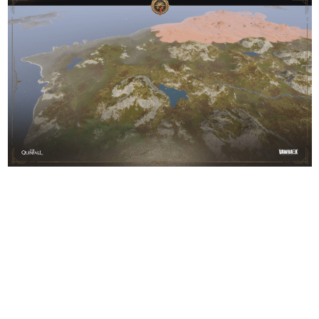
日本のコンテンツ産業やカルチャーに与えた影響を探る企
画です。
日本モバイルゲーム産業史
日本のモバイルゲーム史における主要なトピック・タイト
ルを網羅するほか、開発者へのインタビューや識者による
解説を掲載。約20年の歴史が一望できる決定版！
若ゲのいたり〜ゲームクリエイターの青春〜
『うつヌケ』『ペンと箸』等で知られるマンガ家・田中圭
一先生によるゲーム業界レポートマンガです。
なんでゲームは面白い？
ゲーム開発者・hamatsu氏がゲームの魅力を画面や操作の
具体的な形から解き明かしていく、硬派で骨太な評論連載
です。
ゲームが変えた日本語
「経験値」「裏技」「ラスボス」… ゲームにまつわる言葉
の起源や用法の変遷を、コンピューター文化史研究家・タ
イニーP氏が徹底調査。
カテゴリ
特集記事