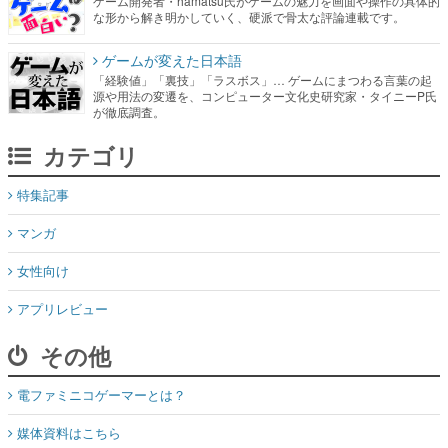
ゲーム開発者・hamatsu氏がゲームの魅力を画面や操作の具体的
な形から解き明かしていく、硬派で骨太な評論連載です。
ゲームが変えた日本語
「経験値」「裏技」「ラスボス」… ゲームにまつわる言葉の起
源や用法の変遷を、コンピューター文化史研究家・タイニーP氏
が徹底調査。
カテゴリ
特集記事
マンガ
女性向け
アプリレビュー
その他
電ファミニコゲーマーとは？
媒体資料はこちら