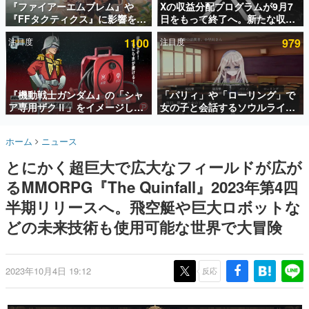
『ファイアーエムブレム』や
Xの収益分配プログラムが9月7
『FFタクティクス』に影響を受
日をもって終了へ。新たな収益
インタビュー
けた新作戦略RPG『Beaten
化制度「Original Content
注目度
1100
注目度
979
Path』2027年に発売へ。
Rewards Program」を発表
連載・特集一覧
PC（Steam）、PS5、Xbox、
Switch向けにリリース予定
殿堂入り記事
SNS拡散数が数千以上！ ページビュー数万以上！ などな
『機動戦士ガンダム』の「シャ
「パリィ」や「ローリング」で
ど。多くの人々に読まれた、電ファミ渾身の“殿堂入り”記
ア専用ザクⅡ」をイメージした
女の子と会話するソウルライク
事をまとめました。
散水ホースリールが予約開始。
恋愛ゲーム『小早川さんはソウ
本体にはシャアのパーソナルマ
ルライク』無料公開。返事に失
ゲームの企画書
ホーム
ニュース
ークやジオン公国軍のエンブレ
敗すると「YOU DIED」
名作ゲームクリエイターの方々に製作時のエピソードをお
聞きし、ヒットする企画（ゲーム）とは何か？を探ってい
ム、型式番号などを配置
とにかく超巨大で広大なフィールドが広が
きます。
るMMORPG『The Quinfall』2023年第4四
赫本
この物語を解いてはいけない。『赫本』は、〈試験問題〉
半期リリースへ。飛空艇や巨大ロボットな
の形をした短編ホラー小説集です。
どの未来技術も使用可能な世界で大冒険
新世代に訊く
これからのデジタルゲーム市場を担う若きクリエイター達
の姿を追い、彼らのルーツと情熱を探っていきます。
2023年10月4日 19:12
反応
ゲーム世代の作家たち
ゲームに多大な影響を受けた作家さんに取材し、ゲームが