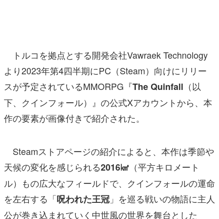
マンガ
女性向け
トルコを拠点とする開発会社Vawraek Technology
アプリレビュー
より2023年第4四半期にPC（Steam）向けにリリー
その他
スが予定されているMMORPG『
（以
The Quinfall
電ファミニコゲーマーとは？
下、クインフォール）』の公式Xアカウントから、本
作の要素が画像付きで紹介された。
運営：株式会社マレ
Steamストアページの紹介によると、本作は季節や
天候の変化を感じられる
（平方キロメート
2016㎢
ル）もの広大なフィールドで、クインフォールの運命
を左右する「
」を巡る戦いの物語に主人
呪われた王冠
公が巻き込まれていく中世風の世界を舞台とした