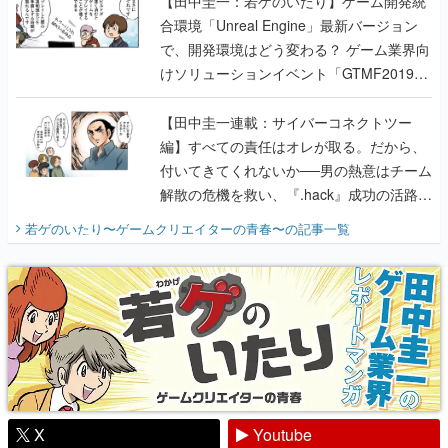
【田中圭一：若ゲのいたり】ゲーム開発統
合環境「Unreal Engine」最新バージョン
で、開発環境はどう変わる？ ゲーム業界向
けソリューションイベント「GTMF2019」
に行って、より理解を深めよう【PR】
【田中圭一連載：サイバーコネクトツー
編】すべての責任はオレが取る。だから、
付いてきてくれないか──男の熱意はチーム
解散の危機を救い、『.hack』成功の活路を
開く。業界の快男児・松山 洋に流れる血は
若ゲのいたり〜ゲームクリエイターの青春〜
の記事一覧
『少年ジャンプ』色だった【若ゲのいた
り】
X
Youtube