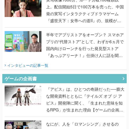
上。配信開始5日で100万本を売った、中国
発の実写インタラクティブドラマゲーム
『盛世天下：女帝への道II』の、規模が違
うこだわりをプロデューサーに聞いた
半年でアプリストアをオープン？ スマホア
プリの“代替ストア”として、わずか6ヵ月で
国内向けローンチを行った発見型ストア
『あっぷアリーナ！』仕掛け人に話を聞い
てみた
インタビュー
の記事一覧
ゲームの企画書
『アビス』は、ひとつの奇跡だった──膨大
な開発資料とともに『テイルズ オブ ジ ア
ビス』開発陣に聞く、「生まれた意味を知
るRPG」が生まれた理由【ゲームの企画
書】
なにが、人を「ロマンシング」させるの