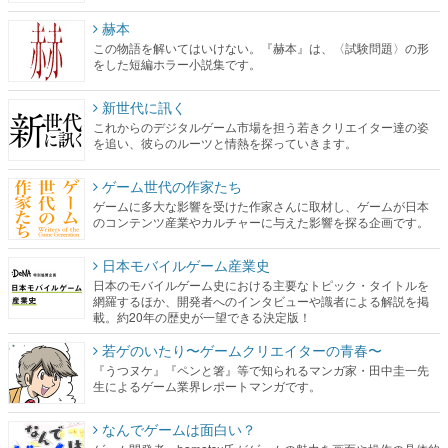
赫本
この物語を解いてはいけない。『赫本』は、〈試験問題〉の形
をした短編ホラー小説集です。
新世代に訊く
これからのデジタルゲーム市場を担う若きクリエイター達の姿
を追い、彼らのルーツと情熱を探っていきます。
ゲーム世代の作家たち
ゲームに多大な影響を受けた作家さんに取材し、ゲームが日本
のコンテンツ産業やカルチャーに与えた影響を探る企画です。
日本モバイルゲーム産業史
日本のモバイルゲーム史における主要なトピック・タイトルを
網羅するほか、開発者へのインタビューや識者による解説を掲
載。約20年の歴史が一望できる決定版！
若ゲのいたり〜ゲームクリエイターの青春〜
『うつヌケ』『ペンと箸』等で知られるマンガ家・田中圭一先
生によるゲーム業界レポートマンガです。
なんでゲームは面白い？