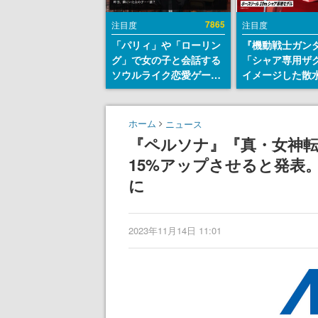
7865
注目度
注目度
「パリィ」や「ローリン
『機動戦士ガン
グ」で女の子と会話する
「シャア専用ザ
ソウルライク恋愛ゲーム
イメージした散
『小早川さんはソウルラ
リールが予約開
イク』無料公開。返事に
にはシャアのパ
失敗すると「YOU
マークやジオン
ホーム
ニュース
DIED」
エンブレム、型
『ペルソナ』『真・女神
どを配置
15%アップさせると発表。
に
2023年11月14日 11:01