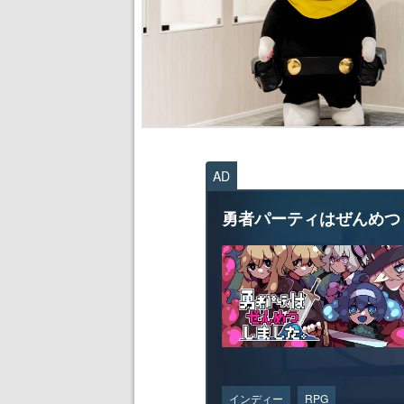
AD
勇者パーティはぜんめつ
インディー
RPG