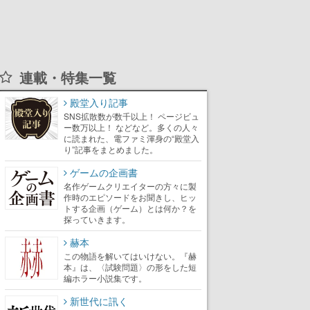
連載・特集一覧
殿堂入り記事
SNS拡散数が数千以上！ ページビュ
ー数万以上！ などなど。多くの人々
に読まれた、電ファミ渾身の“殿堂入
り”記事をまとめました。
ゲームの企画書
名作ゲームクリエイターの方々に製
作時のエピソードをお聞きし、ヒッ
トする企画（ゲーム）とは何か？を
探っていきます。
赫本
この物語を解いてはいけない。『赫
本』は、〈試験問題〉の形をした短
編ホラー小説集です。
新世代に訊く