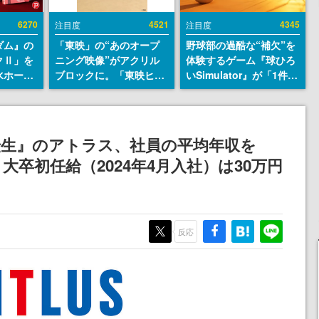
6270
4521
4345
注目度
注目度
ダム』の
「東映」の“あのオープ
野球部の過酷な“補欠”を
クⅡ」を
ニング映像”がアクリル
体験するゲーム『球ひろ
水ホース
ブロックに。「東映ヒス
いSimulator』が「1件」
始。本体
トリカル グッズコレクシ
のウィッシュリストをも
ーソナル
ョン」が8月下旬より発
とにチェコ語に対応し
公国軍の
売
SNSで話題に。『キング
式番号な
ダム・カム』開発元やチ
転生』のアトラス、社員の平均年収を
ェコのプロ野球選手から
大卒初任給（2024年4月入社）は30万円
称賛の声
反応