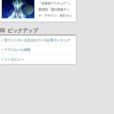
8月8日Steamでリリー
『名探偵プリキュア！』
ス。時に忘れ去られた世
第28話「謎の怪盗デッ
界の古代洞窟を舞台に、4
チ・アゲイン」先行カッ
つのバイオームを探索し
ト解禁。泣きぼくろにモ
ながら脱出を目指す
ノクル、ミステリアスな
ピックアップ
姿が映し出された場面も
電ファミのいま読まれている記事ランキング
アプリセール情報
インタビュー