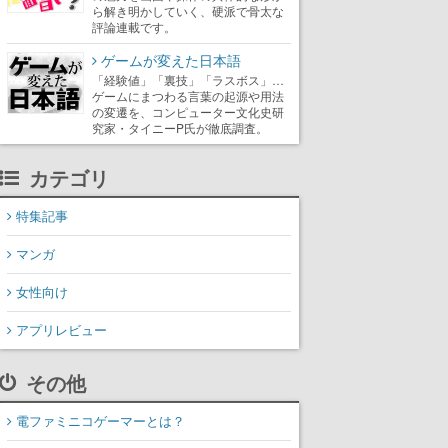
ら解き明かしていく、硬派で骨太な
評論連載です。
ゲームが変えた日本語
「経験値」「裏技」「ラスボス」…
ゲームにまつわる言葉の起源や用法
の変遷を、コンピューター文化史研
究家・タイニーP氏が徹底調査。
カテゴリ
特集記事
マンガ
女性向け
アプリレビュー
その他
電ファミニコゲーマーとは？