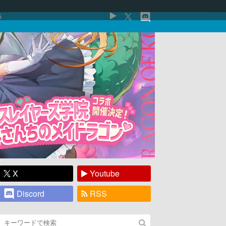
5
X
Youtube
Discord
RSS