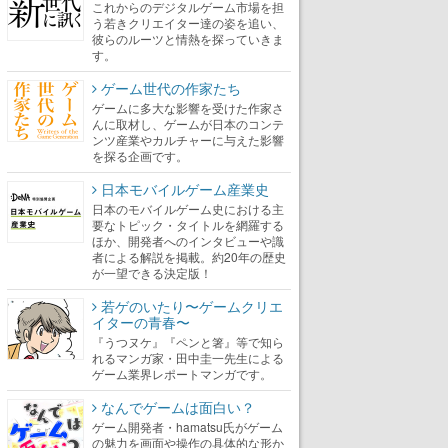
これからのデジタルゲーム市場を担
う若きクリエイター達の姿を追い、
彼らのルーツと情熱を探っていきま
す。
ゲーム世代の作家たち
ゲームに多大な影響を受けた作家さ
んに取材し、ゲームが日本のコンテ
ンツ産業やカルチャーに与えた影響
を探る企画です。
日本モバイルゲーム産業史
日本のモバイルゲーム史における主
要なトピック・タイトルを網羅する
ほか、開発者へのインタビューや識
者による解説を掲載。約20年の歴史
が一望できる決定版！
若ゲのいたり〜ゲームクリエ
イターの青春〜
『うつヌケ』『ペンと箸』等で知ら
れるマンガ家・田中圭一先生による
ゲーム業界レポートマンガです。
なんでゲームは面白い？
ゲーム開発者・hamatsu氏がゲーム
の魅力を画面や操作の具体的な形か