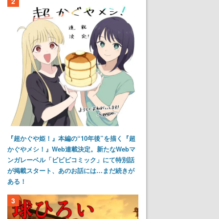
2
『超かぐや姫！』本編の“10年後”を描く『超
かぐやメシ！』Web連載決定。新たなWebマ
ンガレーベル「ビビビコミック」にて特別話
が掲載スタート、あのお話には…まだ続きが
ある！
3