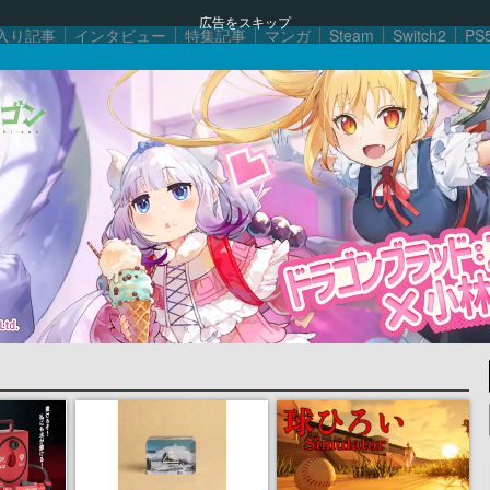
広告をスキップ
入り記事
インタビュー
特集記事
マンガ
Steam
Switch2
PS