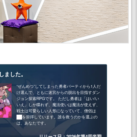
しました。
“ぜんめつ”してしまった勇者パーティから1人だ
け選んで、ともに迷宮からの脱出を目指すダン
ジョン探索RPGです。 ただし勇者は「はい/い
いえ」しか喋れず、魔法使いは魔法が使えず、
戦士は可愛らしい人形になっていて、僧侶は
██を崇拝しています。誰を救うのかを選ぶの
は、あなたです。
リリース日：2026年第4四半期