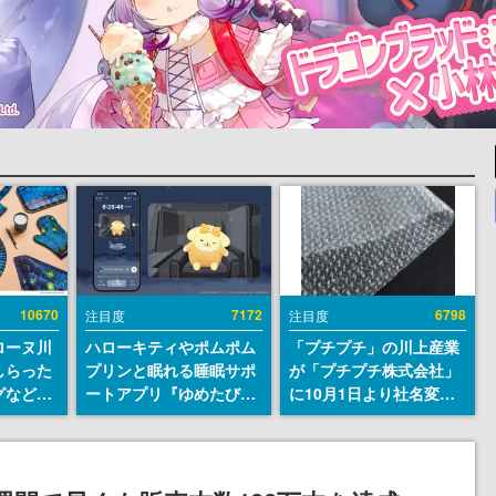
10670
7172
6798
注目度
注目度
ローヌ川
ハローキティやポムポム
「プチプチ」の川上産業
しらった
プリンと眠れる睡眠サポ
が「プチプチ株式会社」
グなどが
ートアプリ『ゆめたび』
に10月1日より社名変更
時より2
が配信中。キャラごとの
へ。創業58年で初めての
販売
ASMRや目覚ましアラー
変更で、“プチッ”と鳴る
ムも搭載
おなじみの緩衝材が会社
の名前に