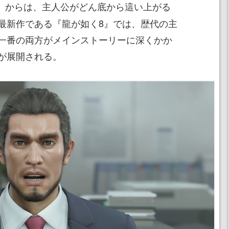
からは、主人公がどん底から這い上がる
』
最新作である『龍が如く8』では、歴代の主
一番の両方がメインストーリーに深くかか
が展開される。