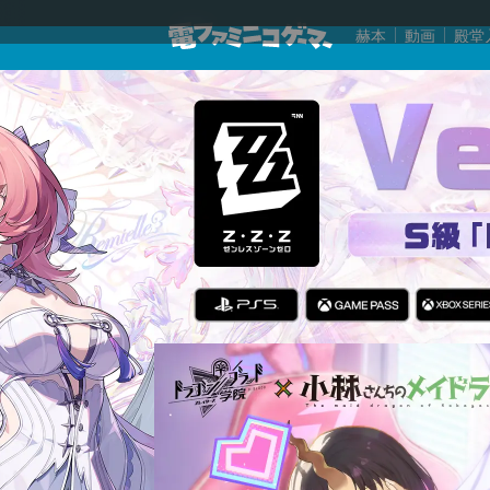
赫本
動画
殿堂