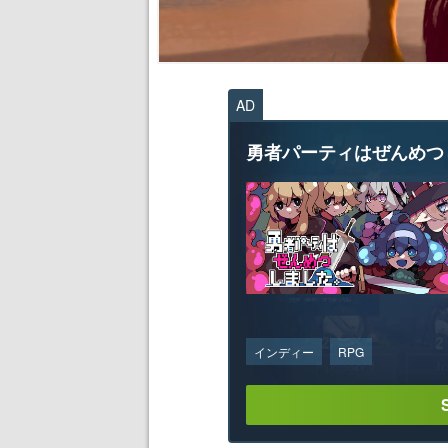
AD
勇者パーティはぜんめつ
インディー
RPG