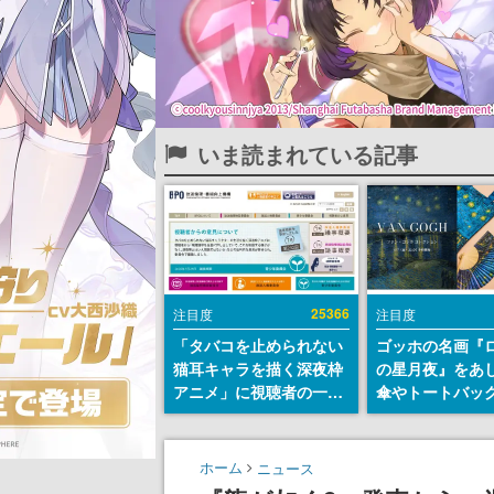
いま読まれている記事
25366
注目度
注目度
「タバコを止められない
ゴッホの名画『
猫耳キャラを描く深夜枠
の星月夜』をあ
アニメ」に視聴者の一部
傘やトートバッ
から批判意見。違法薬物
登場。8月7日21
の使用と思わしき描写も
日間限定で予約
含めて、BPOが議論を交
ホーム
ニュース
わす