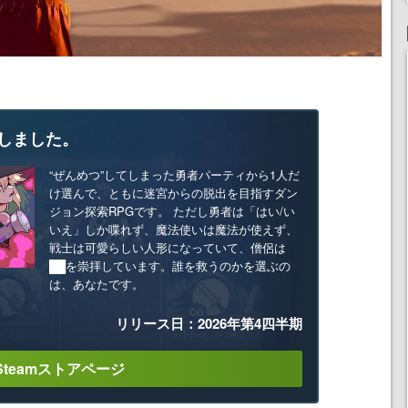
しました。
“ぜんめつ”してしまった勇者パーティから1人だ
け選んで、ともに迷宮からの脱出を目指すダン
ジョン探索RPGです。 ただし勇者は「はい/い
いえ」しか喋れず、魔法使いは魔法が使えず、
戦士は可愛らしい人形になっていて、僧侶は
██を崇拝しています。誰を救うのかを選ぶの
は、あなたです。
リリース日：2026年第4四半期
Steamストアページ