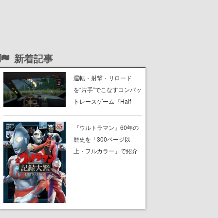
新着記事
運転・射撃・リロード
を“片手”でこなすコンバッ
トレースゲーム『Half
Grip』が忙しすぎる。ラ
イバルを片手運転でぶっ
『ウルトラマン』60年の
飛ばし、銃の片手撃ちで
歴史を「300ページ以
蹴散らしながら勝利を目
上・フルカラー」で紹介
指すピクセルアート調の
する書籍『全ウルトラマ
ローグライク
ン記録大鑑』が、明日8月
7日に発売。『レッドマ
ン』『ミラーマン』など
の円谷特撮も30作品以上