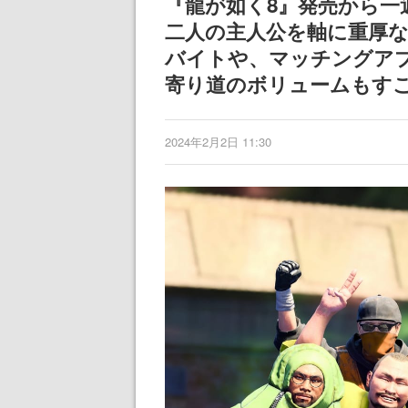
『龍が如く8』発売から一
二人の主人公を軸に重厚
バイトや、マッチングア
寄り道のボリュームもす
2024年2月2日 11:30