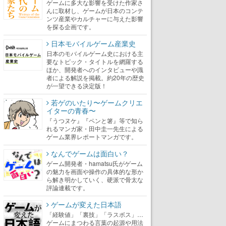
ゲームに多大な影響を受けた作家さ
んに取材し、ゲームが日本のコンテ
ンツ産業やカルチャーに与えた影響
を探る企画です。
日本モバイルゲーム産業史
日本のモバイルゲーム史における主
要なトピック・タイトルを網羅する
ほか、開発者へのインタビューや識
者による解説を掲載。約20年の歴史
が一望できる決定版！
若ゲのいたり〜ゲームクリエ
イターの青春〜
『うつヌケ』『ペンと箸』等で知ら
れるマンガ家・田中圭一先生による
ゲーム業界レポートマンガです。
なんでゲームは面白い？
ゲーム開発者・hamatsu氏がゲーム
の魅力を画面や操作の具体的な形か
ら解き明かしていく、硬派で骨太な
評論連載です。
ゲームが変えた日本語
「経験値」「裏技」「ラスボス」…
ゲームにまつわる言葉の起源や用法