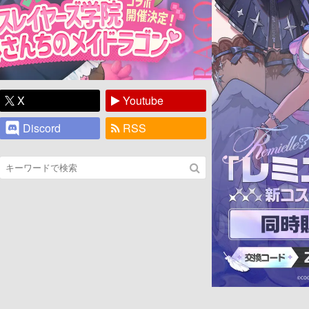
X
Youtube
Discord
RSS