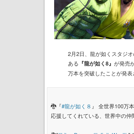
2月2日、龍が如くスタジ
ある
が発売
『龍が如く8』
万本を突破したことが発表
🐉『
#龍が如く８
』 全世界100万
応援してくれている、世界中の仲