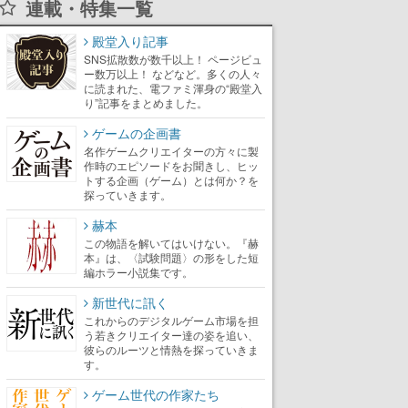
連載・特集一覧
殿堂入り記事
SNS拡散数が数千以上！ ページビュ
ー数万以上！ などなど。多くの人々
に読まれた、電ファミ渾身の“殿堂入
り”記事をまとめました。
ゲームの企画書
名作ゲームクリエイターの方々に製
作時のエピソードをお聞きし、ヒッ
トする企画（ゲーム）とは何か？を
探っていきます。
赫本
この物語を解いてはいけない。『赫
本』は、〈試験問題〉の形をした短
編ホラー小説集です。
新世代に訊く
これからのデジタルゲーム市場を担
う若きクリエイター達の姿を追い、
彼らのルーツと情熱を探っていきま
す。
ゲーム世代の作家たち