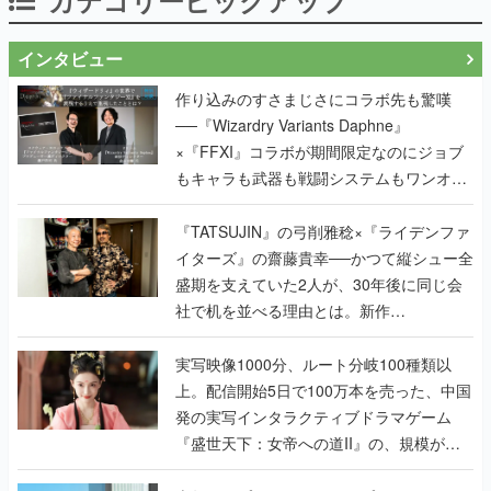
インタビュー
作り込みのすさまじさにコラボ先も驚嘆
──『Wizardry Variants Daphne』
×『FFXI』コラボが期間限定なのにジョブ
もキャラも武器も戦闘システムもワンオフ
で作り込まれた理由を両ディレクターに聞
く
『TATSUJIN』の弓削雅稔×『ライデンファ
イターズ』の齋藤貴幸──かつて縦シュー全
盛期を支えていた2人が、30年後に同じ会
社で机を並べる理由とは。新作
『TATSUJIN EXTREME』で初タッグを組
んだレジェンド2人に訊く開発秘話
実写映像1000分、ルート分岐100種類以
上。配信開始5日で100万本を売った、中国
発の実写インタラクティブドラマゲーム
『盛世天下：女帝への道II』の、規模が違
うこだわりをプロデューサーに聞いた