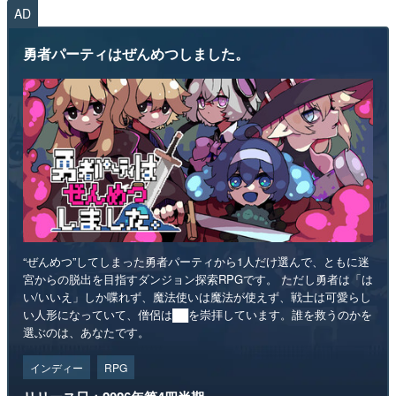
AD
勇者パーティはぜんめつしました。
“ぜんめつ”してしまった勇者パーティから1人だけ選んで、ともに迷
宮からの脱出を目指すダンジョン探索RPGです。 ただし勇者は「は
い/いいえ」しか喋れず、魔法使いは魔法が使えず、戦士は可愛らし
い人形になっていて、僧侶は██を崇拝しています。誰を救うのかを
選ぶのは、あなたです。
インディー
RPG