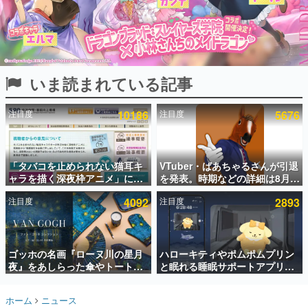
インタビュー
連載・特集一覧
殿堂入り記事
いま読まれている記事
SNS拡散数が数千以上！ ページビュー数万以上！ などな
ど。多くの人々に読まれた、電ファミ渾身の“殿堂入り”記
事をまとめました。
注目度
10186
注目度
5676
ゲームの企画書
名作ゲームクリエイターの方々に製作時のエピソードをお
聞きし、ヒットする企画（ゲーム）とは何か？を探ってい
「タバコを止められない猫耳キ
VTuber・ばあちゃるさんが引退
きます。
ャラを描く深夜枠アニメ」に視
を発表。時期などの詳細は8月9
赫本
聴者の一部から批判意見。違法
日15時からの配信で説明
この物語を解いてはいけない。『赫本』は、〈試験問題〉
注目度
4092
注目度
2893
薬物の使用と思しき描写も含め
の形をした短編ホラー小説集です。
て、BPOが議論を交わす
新世代に訊く
ゴッホの名画『ローヌ川の星月
ハローキティやポムポムプリン
これからのデジタルゲーム市場を担う若きクリエイター達
の姿を追い、彼らのルーツと情熱を探っていきます。
夜』をあしらった傘やトートバ
と眠れる睡眠サポートアプリ
ッグなどが登場。8月7日21時よ
『ゆめたび』が配信中。キャラ
り2日間限定で予約販売
ごとのASMRや目覚ましアラー
ゲーム世代の作家たち
ホーム
ニュース
ムも搭載
ゲームに多大な影響を受けた作家さんに取材し、ゲームが