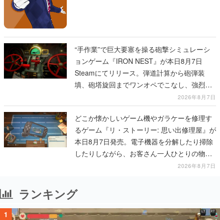
“手作業”で巨大要塞を操る砲撃シミュレーシ
ョンゲーム『IRON NEST』が本日8月7日
Steamにてリリース。弾道計算から砲弾装
填、砲塔旋回までワンオペでこなし、強烈な
一撃をブチかませるロマンある作品
2026年8月7日
どこか懐かしいゲーム機やガラケーを修理す
るゲーム『リ・ストーリー: 思い出修理屋』が
本日8月7日発売。電子機器を分解したり掃除
したりしながら、お客さん一人ひとりの物語
に耳を傾ける
2026年8月7日
ランキング
1