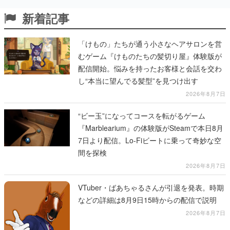
新着記事
「けもの」たちが通う小さなヘアサロンを営
むゲーム『けものたちの髪切り屋』体験版が
配信開始。悩みを持ったお客様と会話を交わ
し“本当に望んでる髪型”を見つけ出す
2026年8月7日
“ビー玉”になってコースを転がるゲーム
『Marblearium』の体験版がSteamで本日8月
7日より配信。Lo-Fiビートに乗って奇妙な空
間を探検
2026年8月7日
VTuber・ばあちゃるさんが引退を発表。時期
などの詳細は8月9日15時からの配信で説明
2026年8月7日