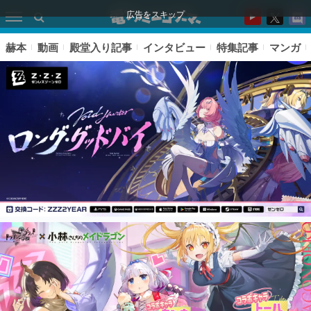
広告をスキップ
赫本
動画
殿堂入り記事
インタビュー
特集記事
マンガ
ピックアップ
電ファミのいま読まれている記事ランキング
アプリセール情報