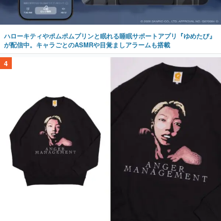
ハローキティやポムポムプリンと眠れる睡眠サポートアプリ『ゆめたび』
が配信中。キャラごとのASMRや目覚ましアラームも搭載
4