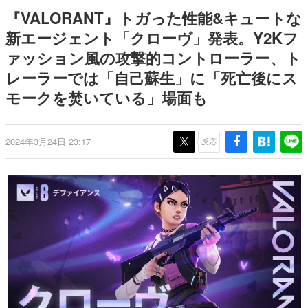
日本のコンテンツ産業やカルチャーに与えた影響を探る企
『VALORANT』トガった性能&キュートな
画です。
新エージェント「クローヴ」発表。Y2Kフ
日本モバイルゲーム産業史
ァッション風の攻撃的コントローラー、ト
日本のモバイルゲーム史における主要なトピック・タイト
ルを網羅するほか、開発者へのインタビューや識者による
レーラーでは「自己蘇生」に「死亡後にス
解説を掲載。約20年の歴史が一望できる決定版！
モークを焚いている」場面も
若ゲのいたり〜ゲームクリエイターの青春〜
『うつヌケ』『ペンと箸』等で知られるマンガ家・田中圭
一先生によるゲーム業界レポートマンガです。
2024年3月24日 23:17
反応
なんでゲームは面白い？
ゲーム開発者・hamatsu氏がゲームの魅力を画面や操作の
具体的な形から解き明かしていく、硬派で骨太な評論連載
です。
ゲームが変えた日本語
「経験値」「裏技」「ラスボス」… ゲームにまつわる言葉
の起源や用法の変遷を、コンピューター文化史研究家・タ
イニーP氏が徹底調査。
カテゴリ
特集記事