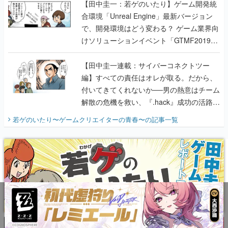
【田中圭一：若ゲのいたり】ゲーム開発統
合環境「Unreal Engine」最新バージョン
で、開発環境はどう変わる？ ゲーム業界向
けソリューションイベント「GTMF2019」
に行って、より理解を深めよう【PR】
【田中圭一連載：サイバーコネクトツー
編】すべての責任はオレが取る。だから、
付いてきてくれないか──男の熱意はチーム
解散の危機を救い、『.hack』成功の活路を
開く。業界の快男児・松山 洋に流れる血は
若ゲのいたり〜ゲームクリエイターの青春〜
の記事一覧
『少年ジャンプ』色だった【若ゲのいた
り】
X
Youtube