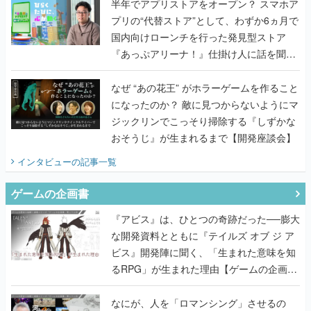
半年でアプリストアをオープン？ スマホア
プリの“代替ストア”として、わずか6ヵ月で
国内向けローンチを行った発見型ストア
『あっぷアリーナ！』仕掛け人に話を聞い
てみた
なぜ “あの花王” がホラーゲームを作ること
になったのか？ 敵に見つからないようにマ
ジックリンでこっそり掃除する『しずかな
おそうじ』が生まれるまで【開発座談会】
インタビュー
の記事一覧
ゲームの企画書
『アビス』は、ひとつの奇跡だった──膨大
な開発資料とともに『テイルズ オブ ジ ア
ビス』開発陣に聞く、「生まれた意味を知
るRPG」が生まれた理由【ゲームの企画
書】
なにが、人を「ロマンシング」させるの