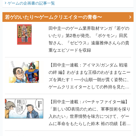
ゲームの企画書
の記事一覧
若ゲのいたり〜ゲームクリエイターの青春〜
田中圭一のゲーム業界取材マンガ『若ゲの
いたり』第2巻が発売。『ポケモン』田尻
智さん、『ゼビウス』遠藤雅伸さんらの貴
重なエピソードを収録
【田中圭一連載：アイマス/ガンダム 戦場
の絆 編】わがままな王様のわがままなニー
ズを満たす！──小山順一朗が貫く姿勢に、
ゲームクリエイターとしての矜持を見た
【若ゲのいたり最終回】
【田中圭一連載：バーチャファイター編】
「新しい3D表現のために、軍事技術を採り
入れたい」世界情勢を味方につけて、ゲー
ムに革命をもたらした鈴木 裕の功績【若ゲ
のいたり】