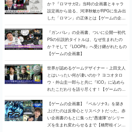
か？『ロマサガ2』当時の企画書とキャラ
設定画から迫る、河津秋敏がRPGに生み出
した「ロマン」の正体とは【ゲームの企画
書】
『ガンパレ』の企画書、ついに公開━初代
PSの伝説的タイトルは、なぜ生まれたの
か？そして『LOOP8』へ受け継がれたもの
【ゲームの企画書】
世界が認めるゲームデザイナー・上田文人
とはいったい何が凄いのか？ ヨコオタロ
ウ・外山圭一郎らと共に『ICO』に込めら
れたこだわりを語り尽くす！【ゲームの企
画書】
【ゲームの企画書】『ペルソナ3』を築き
上げたのは反骨心とリスペクトだった。赤
い企画書のもとに集った“愚連隊”がシリー
ズを生まれ変わらせるまで【橋野桂インタ
ビュー】