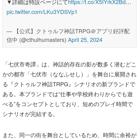
▼詳細は特設ページにて
https://t.co/X5IYrkX2Bd
…
pic.twitter.com/LKu3YDSVp1
— 【公式】クトゥルフ神話TRPG＠アプリ好評配
信中 (@cthulhumasters)
April 25, 2024
「七伏市奇譚」は、神話的存在の影が数多く潜むどこ
かの都市「七伏市（ななふせし）」を舞台に展開され
る『クトゥルフ神話TRPG』シナリオの新ブランドで
ある。本ブランドでは“仕事や学校終わりからでも遊
べる”をコンセプトとしており、短めのプレイ時間で
シナリオが完結する。
また、同一の街を舞台としているため、時間に余裕が