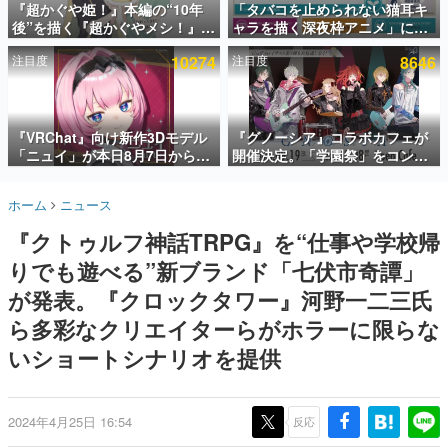
『超かぐや姫！』本編の“10年
「タバコを止められない猫耳キ
後”を描く『超かぐやメシ！』
ャラを描く深夜枠アニメ」に視
インタビュー
Web連載決定。新たなWebマン
聴者の一部から批判意見。違法
注目度
10274
注目度
8646
ガレーベル「ビビビコミック」
薬物の使用と思しき描写も含め
連載・特集一覧
にて特別話が掲載スタート、あ
て、BPOが議論を交わす
のお話には…まだ続きがある！
殿堂入り記事
SNS拡散数が数千以上！ ページビュー数万以上！ などな
『VRChat』向け新作3Dモデル
『グノーシア』コラボカフェが
ど。多くの人々に読まれた、電ファミ渾身の“殿堂入り”記
「ニュイ」が本日8月7日から
開催決定。「学園祭」をコンセ
事をまとめました。
BOOTHにて発売。瞳に光る星
プトに、模擬店やセツやSQ、ラ
や感情豊かな表情が、小悪魔か
キオたちが学祭バンドを楽しむ
ゲームの企画書
ホーム
ニュース
わいい
様子を切り取った新グッズが展
名作ゲームクリエイターの方々に製作時のエピソードをお
聞きし、ヒットする企画（ゲーム）とは何か？を探ってい
開
『クトゥルフ神話TRPG』を“仕事や学校帰
きます。
りでも遊べる”新ブランド「七伏市奇譚」
赫本
この物語を解いてはいけない。『赫本』は、〈試験問題〉
が発表。『クロックタワー』河野一二三氏
の形をした短編ホラー小説集です。
ら多彩なクリエイターらがホラーに限らな
いショートシナリオを提供
新世代に訊く
これからのデジタルゲーム市場を担う若きクリエイター達
の姿を追い、彼らのルーツと情熱を探っていきます。
2024年4月25日 16:54
反応
ゲーム世代の作家たち
ゲームに多大な影響を受けた作家さんに取材し、ゲームが