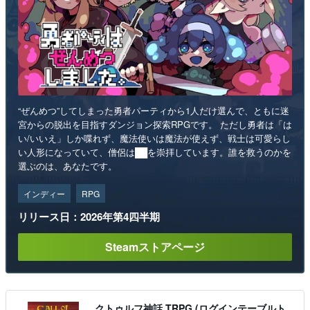
“ぜんめつ”してしまった勇者パーティから1人だけ選んで、ともに迷
宮からの脱出を目指すダンジョン探索RPGです。 ただし勇者は「は
い/いいえ」しか喋れず、魔法使いは魔法が使えず、戦士は可愛らし
い人形になっていて、僧侶は██を崇拝しています。誰を救うのかを
選ぶのは、あなたです。
インディー
RPG
リリース日：2026年第4四半期
Steamストアページ
クトゥルフ神話 TRPG (ログインテーブルト