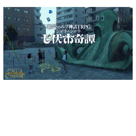
日本のコンテンツ産業やカルチャーに与えた影響を探る企
画です。
日本モバイルゲーム産業史
日本のモバイルゲーム史における主要なトピック・タイト
ルを網羅するほか、開発者へのインタビューや識者による
解説を掲載。約20年の歴史が一望できる決定版！
若ゲのいたり〜ゲームクリエイターの青春〜
『うつヌケ』『ペンと箸』等で知られるマンガ家・田中圭
一先生によるゲーム業界レポートマンガです。
なんでゲームは面白い？
ゲーム開発者・hamatsu氏がゲームの魅力を画面や操作の
具体的な形から解き明かしていく、硬派で骨太な評論連載
です。
ゲームが変えた日本語
「経験値」「裏技」「ラスボス」… ゲームにまつわる言葉
の起源や用法の変遷を、コンピューター文化史研究家・タ
イニーP氏が徹底調査。
カテゴリ
特集記事