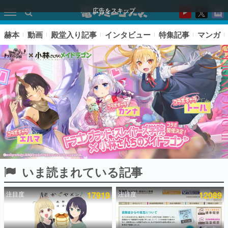
広告をスキップ
赫本
動画
殿堂入り記事
インタビュー
特集記事
マンガ
いま読まれている記事
ピックアップ
注目度
17919
注目度
12089
電ファミのいま読まれている記事ランキング
アプリセール情報