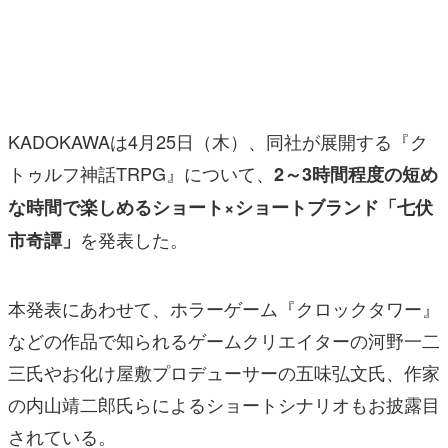
マンガ
女性向け
アプリレビュー
KADOKAWAは4月25日（木）、同社が展開する『ク
その他
トゥルフ神話TRPG』について、
2～3時間程度の短め
な時間で楽しめるショート×ショートブランド「七伏
電ファミニコゲーマーとは？
を発表した。
市奇譚」
運営：株式会社マレ
本発表にあわせて、ホラーゲーム『クロックタワー』
などの作品で知られるゲームクリエイターの河野一二
三氏やお化け屋敷プロデューサーの五味弘文氏、作家
の内山靖二郎氏らによるショートシナリオもお披露目
されている。