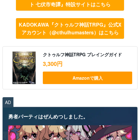
ト 七伏市奇譚』特設サイトはこちら
KADOKAWA『クトゥルフ神話TRPG』公式X
アカウント（@cthulhumasters）はこちら
クトゥルフ神話TRPG プレイングガイド
3,300円
Amazonで購入
AD
勇者パーティはぜんめつしました。