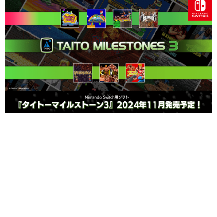
日本のコンテンツ産業やカルチャーに与えた影響を探る企
画です。
日本モバイルゲーム産業史
日本のモバイルゲーム史における主要なトピック・タイト
ルを網羅するほか、開発者へのインタビューや識者による
解説を掲載。約20年の歴史が一望できる決定版！
若ゲのいたり〜ゲームクリエイターの青春〜
『うつヌケ』『ペンと箸』等で知られるマンガ家・田中圭
一先生によるゲーム業界レポートマンガです。
なんでゲームは面白い？
ゲーム開発者・hamatsu氏がゲームの魅力を画面や操作の
具体的な形から解き明かしていく、硬派で骨太な評論連載
です。
ゲームが変えた日本語
「経験値」「裏技」「ラスボス」… ゲームにまつわる言葉
の起源や用法の変遷を、コンピューター文化史研究家・タ
イニーP氏が徹底調査。
カテゴリ
特集記事