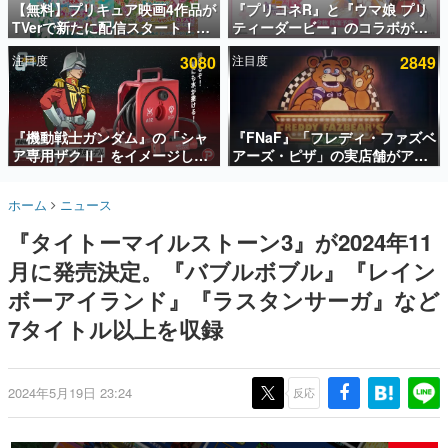
【無料】プリキュア映画4作品が
『プリコネR』と『ウマ娘 プリ
TVerで新たに配信スタート！な
ティーダービー』のコラボが決
インタビュー
んと2018年～2024年の映画ほぼ
定！“最大170連無料”の8.5周年
注目度
3080
注目度
2849
すべてが見放題に、ぶっちゃけ
キャンペーンなども発表
連載・特集一覧
ありえないラインナップ
殿堂入り記事
SNS拡散数が数千以上！ ページビュー数万以上！ などな
『機動戦士ガンダム』の「シャ
『FNaF』「フレディ・ファズベ
ど。多くの人々に読まれた、電ファミ渾身の“殿堂入り”記
ア専用ザクⅡ」をイメージした
アーズ・ピザ」の実店舗がアメ
事をまとめました。
散水ホースリールが予約開始。
リカの商業施設「American
本体にはシャアのパーソナルマ
Dream」に2027年オープン！
ゲームの企画書
ホーム
ニュース
ークやジオン公国軍のエンブレ
ScottGamesとの共同開発、食
名作ゲームクリエイターの方々に製作時のエピソードをお
聞きし、ヒットする企画（ゲーム）とは何か？を探ってい
ム、型式番号などを配置
事だけでなくステージショーや
『タイトーマイルストーン3』が2024年11
きます。
没入型のホラー体験も楽しめる
月に発売決定。『バブルボブル』『レイン
赫本
この物語を解いてはいけない。『赫本』は、〈試験問題〉
ボーアイランド』『ラスタンサーガ』など
の形をした短編ホラー小説集です。
7タイトル以上を収録
新世代に訊く
これからのデジタルゲーム市場を担う若きクリエイター達
の姿を追い、彼らのルーツと情熱を探っていきます。
2024年5月19日 23:24
反応
ゲーム世代の作家たち
ゲームに多大な影響を受けた作家さんに取材し、ゲームが