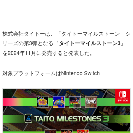
マンガ
女性向け
株式会社タイトーは、「タイトーマイルストーン」シ
アプリレビュー
リーズの第3弾となる『
』
タイトーマイルストーン3
その他
を2024年11月に発売すると発表した。
電ファミニコゲーマーとは？
対象プラットフォームはNintendo Switch
運営：株式会社マレ