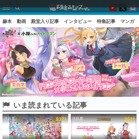
広告をスキップ
赫本
動画
殿堂入り記事
インタビュー
特集記事
マンガ
いま読まれている記事
ピックアップ
注目度
8371
注目度
3531
電ファミのいま読まれている記事ランキング
アプリセール情報