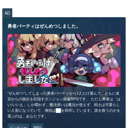
AD
勇者パーティはぜんめつしました。
“ぜんめつ”してしまった勇者パーティから1人だけ選んで、ともに迷
宮からの脱出を目指すダンジョン探索RPGです。 ただし勇者は「は
い/いいえ」しか喋れず、魔法使いは魔法が使えず、戦士は可愛らし
い人形になっていて、僧侶は██を崇拝しています。誰を救うのかを
選ぶのは、あなたです。
インディー
RPG