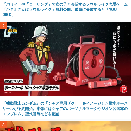
「パリィ」や「ローリング」で女の子と会話するソウルライク恋愛ゲーム
『小早川さんはソウルライク』無料公開。返事に失敗すると「YOU
DIED」
2
『機動戦士ガンダム』の「シャア専用ザクⅡ」をイメージした散水ホース
リールが予約開始。本体にはシャアのパーソナルマークやジオン公国軍の
エンブレム、型式番号などを配置
3