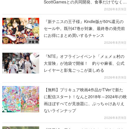
ScottGamesとの共同開発、食事だけでなくス
テージショーや没入型のホラー体験も楽しめ
2026年8月9日
る
『新テニスの王子様』Kindle版が50%還元の
セール中。既刊47巻が対象、最終巻の発売前
にお得にまとめ買いするチャンス
2026年8月9日
『NTE』オフラインイベント「メェメェ村の
大冒険」が池袋で開催！ 釣りや麻雀、公式
レイヤーと影鬼ごっこが楽しめる
2026年8月9日
【無料】プリキュア映画4作品がTVerで新た
に配信スタート！なんと2018年～2024年の映
画ほぼすべてが見放題に、ぶっちゃけありえ
ないラインナップ
2026年8月9日