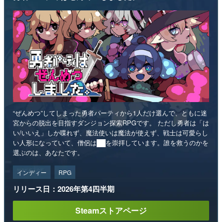
“ぜんめつ”してしまった勇者パーティから1人だけ選んで、ともに迷
宮からの脱出を目指すダンジョン探索RPGです。 ただし勇者は「は
い/いいえ」しか喋れず、魔法使いは魔法が使えず、戦士は可愛らし
い人形になっていて、僧侶は██を崇拝しています。誰を救うのかを
選ぶのは、あなたです。
インディー
RPG
リリース日：2026年第4四半期
Steamストアページ