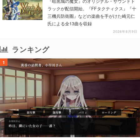
『暗黒城の魔女』のオリジナル・サウンドト
ラックが配信開始。『FFタクティクス』『十
三機兵防衛圏』などの楽曲を手がけた崎元仁
氏による全13曲を収録
2026年8月9日
ランキング
1