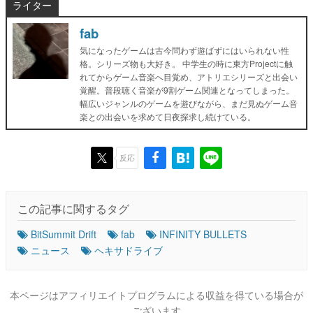
ライター
fab
気になったゲームは古今問わず遊ばずにはいられない性
格。シリーズ物も大好き。 中学生の時に東方Projectに触
れてからゲーム音楽へ目覚め、アトリエシリーズと出会い
覚醒。普段聴く音楽が9割ゲーム関連となってしまった。
幅広いジャンルのゲームを遊びながら、まだ見ぬゲーム音
楽との出会いを求めて日夜探求し続けている。
反応
この記事に関するタグ
BitSummit Drift
fab
INFINITY BULLETS
ニュース
ヘキサドライブ
本ページはアフィリエイトプログラムによる収益を得ている場合が
ございます