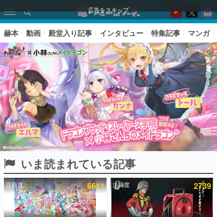
広告をスキップ
赫本
動画
殿堂入り記事
インタビュー
特集記事
マンガ
いま読まれている記事
ピックアップ
注目度
6611
注目度
2739
電ファミのいま読まれている記事ランキング
アプリセール情報