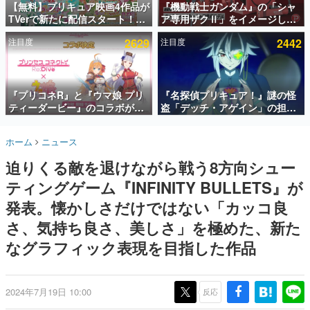
【無料】プリキュア映画4作品が
『機動戦士ガンダム』の「シャ
TVerで新たに配信スタート！な
ア専用ザクⅡ」をイメージした
インタビュー
んと2018年～2024年の映画ほぼ
散水ホースリールが予約開始。
注目度
2629
注目度
2442
すべてが見放題に、ぶっちゃけ
本体にはシャアのパーソナルマ
連載・特集一覧
ありえないラインナップ
ークやジオン公国軍のエンブレ
ム、型式番号などを配置
殿堂入り記事
SNS拡散数が数千以上！ ページビュー数万以上！ などな
『プリコネR』と『ウマ娘 プリ
『名探偵プリキュア！』謎の怪
ど。多くの人々に読まれた、電ファミ渾身の“殿堂入り”記
ティーダービー』のコラボが決
盗「デッチ・アゲイン」の担当
事をまとめました。
定！“最大170連無料”の8.5周年
キャストは天﨑滉平さんと判
キャンペーンなども発表
明。『Re:ゼロから始める異世
ゲームの企画書
ホーム
ニュース
界生活』オットー役、『ヒプノ
名作ゲームクリエイターの方々に製作時のエピソードをお
聞きし、ヒットする企画（ゲーム）とは何か？を探ってい
シスマイク』山田三郎役など
迫りくる敵を退けながら戦う8方向シュー
きます。
ティングゲーム『INFINITY BULLETS』が
赫本
この物語を解いてはいけない。『赫本』は、〈試験問題〉
発表。懐かしさだけではない「カッコ良
の形をした短編ホラー小説集です。
さ、気持ち良さ、美しさ」を極めた、新た
なグラフィック表現を目指した作品
新世代に訊く
これからのデジタルゲーム市場を担う若きクリエイター達
の姿を追い、彼らのルーツと情熱を探っていきます。
2024年7月19日 10:00
反応
ゲーム世代の作家たち
ゲームに多大な影響を受けた作家さんに取材し、ゲームが