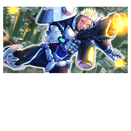
日本のコンテンツ産業やカルチャーに与えた影響を探る企
画です。
日本モバイルゲーム産業史
日本のモバイルゲーム史における主要なトピック・タイト
ルを網羅するほか、開発者へのインタビューや識者による
解説を掲載。約20年の歴史が一望できる決定版！
若ゲのいたり〜ゲームクリエイターの青春〜
『うつヌケ』『ペンと箸』等で知られるマンガ家・田中圭
一先生によるゲーム業界レポートマンガです。
なんでゲームは面白い？
ゲーム開発者・hamatsu氏がゲームの魅力を画面や操作の
具体的な形から解き明かしていく、硬派で骨太な評論連載
です。
ゲームが変えた日本語
「経験値」「裏技」「ラスボス」… ゲームにまつわる言葉
の起源や用法の変遷を、コンピューター文化史研究家・タ
イニーP氏が徹底調査。
カテゴリ
特集記事