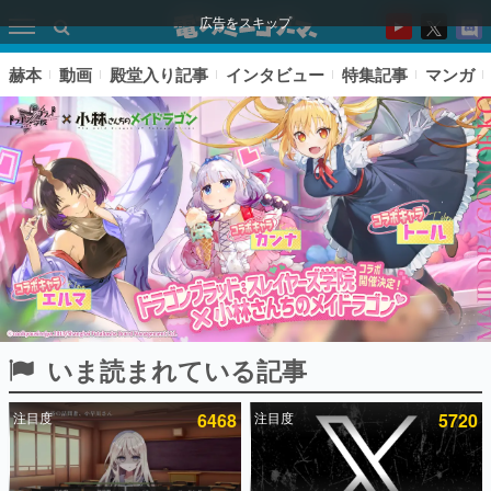
広告をスキップ
赫本
動画
殿堂入り記事
インタビュー
特集記事
マンガ
いま読まれている記事
ピックアップ
注目度
6468
注目度
5720
電ファミのいま読まれている記事ランキング
アプリセール情報