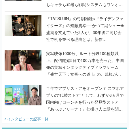
もキャラも武器も戦闘システムもワンオフ
で作り込まれた理由を両ディレクターに聞
く
『TATSUJIN』の弓削雅稔×『ライデンファ
イターズ』の齋藤貴幸──かつて縦シュー全
盛期を支えていた2人が、30年後に同じ会
社で机を並べる理由とは。新作
『TATSUJIN EXTREME』で初タッグを組
んだレジェンド2人に訊く開発秘話
実写映像1000分、ルート分岐100種類以
上。配信開始5日で100万本を売った、中国
発の実写インタラクティブドラマゲーム
『盛世天下：女帝への道II』の、規模が違
うこだわりをプロデューサーに聞いた
半年でアプリストアをオープン？ スマホア
プリの“代替ストア”として、わずか6ヵ月で
国内向けローンチを行った発見型ストア
『あっぷアリーナ！』仕掛け人に話を聞い
てみた
インタビュー
の記事一覧