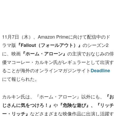
マンガ
女性向け
アプリレビュー
11月7日（木）、Amazon Primeに向けて配信中のド
その他
ラマ版
のシーズン2
『Fallout（フォールアウト）』
に、映画
の主演でおなじみの俳
『ホーム・アローン』
電ファミニコゲーマーとは？
優マコーレー・カルキン氏がレギュラーとして出演す
運営：株式会社マレ
ることが海外のオンラインマガジンサイト
Deadline
にて報じられた。
カルキン氏は、『ホーム・アローン』以外にも、
『お
や
じさんに気をつけろ！』
『危険な遊び』、『リッチ
などさまざまな映像作品に出演し活躍す
ー・リッチ』