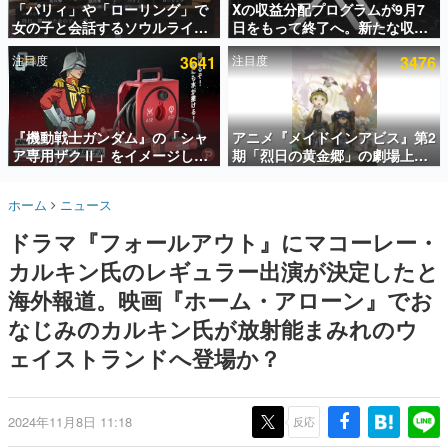
「パリィ」や「ローリング」で
Xの収益分配プログラムが9月7
女の子と会話するソウルライク
日をもって終了へ。新たな収益
インタビュー
恋愛ゲーム『小早川さんはソウ
化制度「Original Content
注目度
3641
注目度
3476
ルライク』無料公開。返事に失
Rewards Program」を発表
連載・特集一覧
敗すると「YOU DIED」
殿堂入り記事
SNS拡散数が数千以上！ ページビュー数万以上！ などな
『機動戦士ガンダム』の「シャ
アニメ『メイドインアビス』第2
ど。多くの人々に読まれた、電ファミ渾身の“殿堂入り”記
ア専用ザクⅡ」をイメージした
期「烈日の黄金郷」の劇場上映
事をまとめました。
散水ホースリールが予約開始。
が決定！レグ役・伊瀬茉莉也さ
本体にはシャアのパーソナルマ
んらが登壇する舞台挨拶も実施
ゲームの企画書
ホーム
ニュース
ークやジオン公国軍のエンブレ
名作ゲームクリエイターの方々に製作時のエピソードをお
聞きし、ヒットする企画（ゲーム）とは何か？を探ってい
ム、型式番号などを配置
ドラマ『フォールアウト』にマコーレー・
きます。
カルキン氏のレギュラー出演が決定したと
赫本
この物語を解いてはいけない。『赫本』は、〈試験問題〉
海外報道。映画『ホーム・アローン』でお
の形をした短編ホラー小説集です。
なじみのカルキン氏が放射能まみれのウ
ェイストランドへ登場か？
新世代に訊く
これからのデジタルゲーム市場を担う若きクリエイター達
の姿を追い、彼らのルーツと情熱を探っていきます。
2024年11月8日 11:18
反応
ゲーム世代の作家たち
ゲームに多大な影響を受けた作家さんに取材し、ゲームが