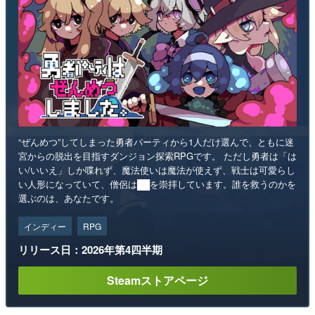
“ぜんめつ”してしまった勇者パーティから1人だけ選んで、ともに迷
宮からの脱出を目指すダンジョン探索RPGです。 ただし勇者は「は
い/いいえ」しか喋れず、魔法使いは魔法が使えず、戦士は可愛らし
い人形になっていて、僧侶は██を崇拝しています。誰を救うのかを
選ぶのは、あなたです。
インディー
RPG
リリース日：2026年第4四半期
Steamストアページ