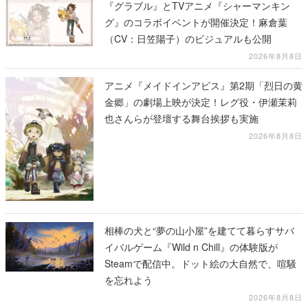
『グラブル』とTVアニメ『シャーマンキン
グ』のコラボイベントが開催決定！麻倉葉
（CV：日笠陽子）のビジュアルも公開
2026年8月8日
アニメ『メイドインアビス』第2期「烈日の黄
金郷」の劇場上映が決定！レグ役・伊瀬茉莉
也さんらが登壇する舞台挨拶も実施
2026年8月8日
相棒の犬と“夢の山小屋”を建てて暮らすサバ
イバルゲーム『Wild n Chill』の体験版が
Steamで配信中。ドット絵の大自然で、喧騒
を忘れよう
2026年8月8日