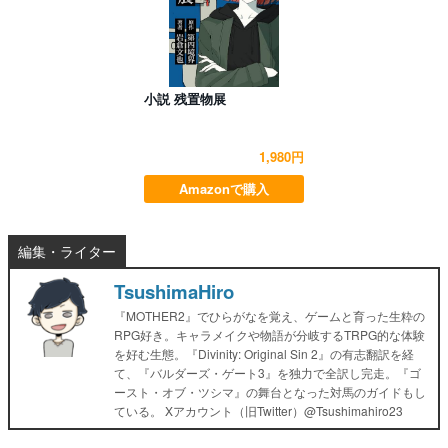
小説 残置物展
1,980円
Amazonで購入
編集・ライター
TsushimaHiro
『MOTHER2』でひらがなを覚え、ゲームと育った生粋の
RPG好き。キャラメイクや物語が分岐するTRPG的な体験
を好む生態。『Divinity: Original Sin 2』の有志翻訳を経
て、『バルダーズ・ゲート3』を独力で全訳し完走。『ゴ
ースト・オブ・ツシマ』の舞台となった対馬のガイドもし
ている。 Xアカウント（旧Twitter）@Tsushimahiro23