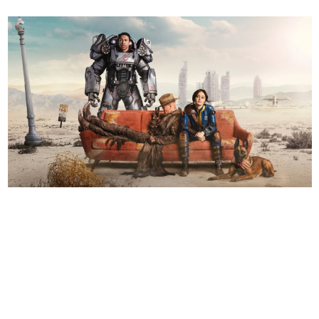
日本のコンテンツ産業やカルチャーに与えた影響を探る企
画です。
日本モバイルゲーム産業史
日本のモバイルゲーム史における主要なトピック・タイト
ルを網羅するほか、開発者へのインタビューや識者による
解説を掲載。約20年の歴史が一望できる決定版！
若ゲのいたり〜ゲームクリエイターの青春〜
『うつヌケ』『ペンと箸』等で知られるマンガ家・田中圭
一先生によるゲーム業界レポートマンガです。
なんでゲームは面白い？
ゲーム開発者・hamatsu氏がゲームの魅力を画面や操作の
具体的な形から解き明かしていく、硬派で骨太な評論連載
です。
ゲームが変えた日本語
「経験値」「裏技」「ラスボス」… ゲームにまつわる言葉
の起源や用法の変遷を、コンピューター文化史研究家・タ
イニーP氏が徹底調査。
カテゴリ
特集記事