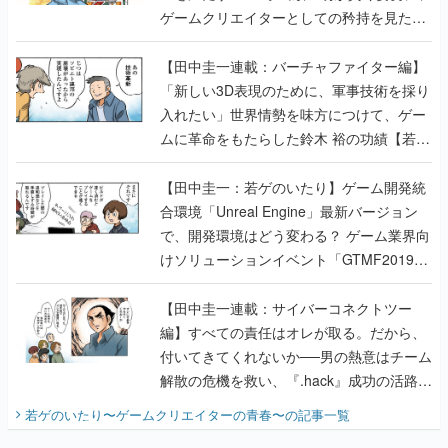
ゲームクリエイターとしての矜持を見た
【若ゲのいたり最終回】
【田中圭一連載：バーチャファイター編】
「新しい3D表現のために、軍事技術を採り
入れたい」世界情勢を味方につけて、ゲー
ムに革命をもたらした鈴木 裕の功績【若ゲ
のいたり】
【田中圭一：若ゲのいたり】ゲーム開発統
合環境「Unreal Engine」最新バージョン
で、開発環境はどう変わる？ ゲーム業界向
けソリューションイベント「GTMF2019」
に行って、より理解を深めよう【PR】
【田中圭一連載：サイバーコネクトツー
編】すべての責任はオレが取る。だから、
付いてきてくれないか──男の熱意はチーム
解散の危機を救い、『.hack』成功の活路を
開く。業界の快男児・松山 洋に流れる血は
若ゲのいたり〜ゲームクリエイターの青春〜
の記事一覧
『少年ジャンプ』色だった【若ゲのいた