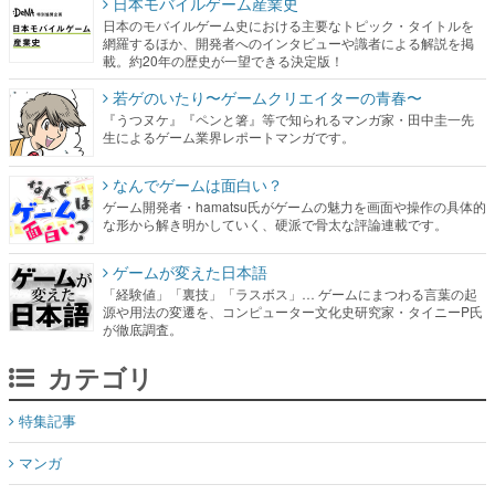
日本モバイルゲーム産業史
日本のモバイルゲーム史における主要なトピック・タイトルを
網羅するほか、開発者へのインタビューや識者による解説を掲
載。約20年の歴史が一望できる決定版！
若ゲのいたり〜ゲームクリエイターの青春〜
『うつヌケ』『ペンと箸』等で知られるマンガ家・田中圭一先
生によるゲーム業界レポートマンガです。
なんでゲームは面白い？
ゲーム開発者・hamatsu氏がゲームの魅力を画面や操作の具体的
な形から解き明かしていく、硬派で骨太な評論連載です。
ゲームが変えた日本語
「経験値」「裏技」「ラスボス」… ゲームにまつわる言葉の起
源や用法の変遷を、コンピューター文化史研究家・タイニーP氏
が徹底調査。
カテゴリ
特集記事
マンガ