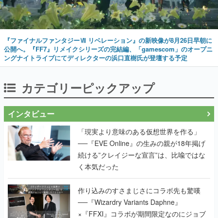
『ファイナルファンタジーⅦ リベレーション』の新映像が8月26日早朝に
公開へ。『FF7』リメイクシリーズの完結編、「gamescom」のオープニ
ングナイトライブにてディレクターの浜口直樹氏が登壇する予定
カテゴリーピックアップ
インタビュー
「現実より意味のある仮想世界を作る」
──『EVE Online』の生みの親が18年掲げ
続ける”クレイジーな宣言”は、比喩ではな
く本気だった
作り込みのすさまじさにコラボ先も驚嘆
──『Wizardry Variants Daphne』
×『FFXI』コラボが期間限定なのにジョブ