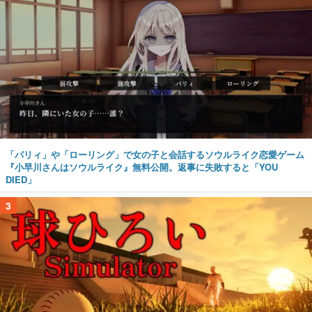
「パリィ」や「ローリング」で女の子と会話するソウルライク恋愛ゲーム
『小早川さんはソウルライク』無料公開。返事に失敗すると「YOU
DIED」
3