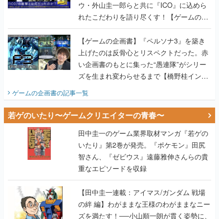
ウ・外山圭一郎らと共に『ICO』に込めら
れたこだわりを語り尽くす！【ゲームの企
画書】
【ゲームの企画書】『ペルソナ3』を築き
上げたのは反骨心とリスペクトだった。赤
い企画書のもとに集った“愚連隊”がシリー
ズを生まれ変わらせるまで【橋野桂インタ
ビュー】
ゲームの企画書
の記事一覧
若ゲのいたり〜ゲームクリエイターの青春〜
田中圭一のゲーム業界取材マンガ『若ゲの
いたり』第2巻が発売。『ポケモン』田尻
智さん、『ゼビウス』遠藤雅伸さんらの貴
重なエピソードを収録
【田中圭一連載：アイマス/ガンダム 戦場
の絆 編】わがままな王様のわがままなニー
ズを満たす！──小山順一朗が貫く姿勢に、