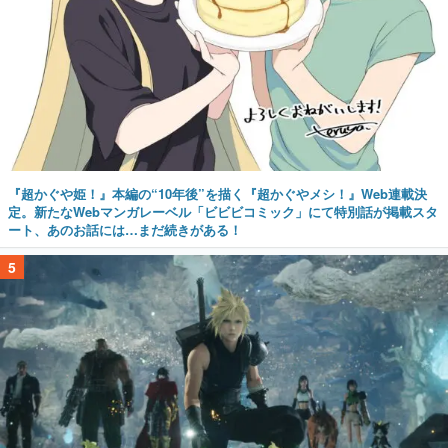
『超かぐや姫！』本編の“10年後”を描く『超かぐやメシ！』Web連載決
定。新たなWebマンガレーベル「ビビビコミック」にて特別話が掲載スタ
ート、あのお話には…まだ続きがある！
5