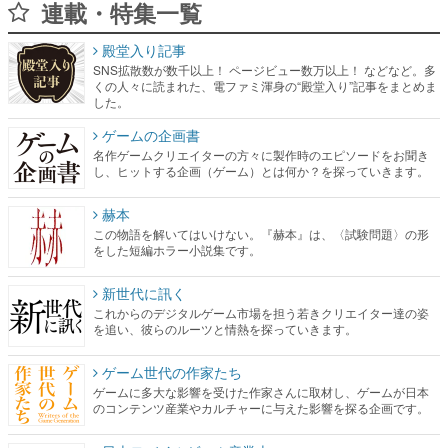
連載・特集一覧
殿堂入り記事
SNS拡散数が数千以上！ ページビュー数万以上！ などなど。多
くの人々に読まれた、電ファミ渾身の“殿堂入り”記事をまとめま
した。
ゲームの企画書
名作ゲームクリエイターの方々に製作時のエピソードをお聞き
し、ヒットする企画（ゲーム）とは何か？を探っていきます。
赫本
この物語を解いてはいけない。『赫本』は、〈試験問題〉の形
をした短編ホラー小説集です。
新世代に訊く
これからのデジタルゲーム市場を担う若きクリエイター達の姿
を追い、彼らのルーツと情熱を探っていきます。
ゲーム世代の作家たち
ゲームに多大な影響を受けた作家さんに取材し、ゲームが日本
のコンテンツ産業やカルチャーに与えた影響を探る企画です。