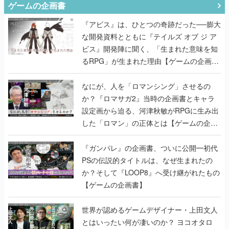
ゲームの企画書
『アビス』は、ひとつの奇跡だった──膨大
な開発資料とともに『テイルズ オブ ジ ア
ビス』開発陣に聞く、「生まれた意味を知
るRPG」が生まれた理由【ゲームの企画
書】
なにが、人を「ロマンシング」させるの
か？『ロマサガ2』当時の企画書とキャラ
設定画から迫る、河津秋敏がRPGに生み出
した「ロマン」の正体とは【ゲームの企画
書】
『ガンパレ』の企画書、ついに公開━初代
PSの伝説的タイトルは、なぜ生まれたの
か？そして『LOOP8』へ受け継がれたもの
【ゲームの企画書】
世界が認めるゲームデザイナー・上田文人
とはいったい何が凄いのか？ ヨコオタロ