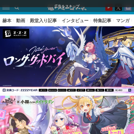
広告をスキップ
赫本
動画
殿堂入り記事
インタビュー
特集記事
マンガ
ピックアップ
電ファミのいま読まれている記事ランキング
アプリセール情報