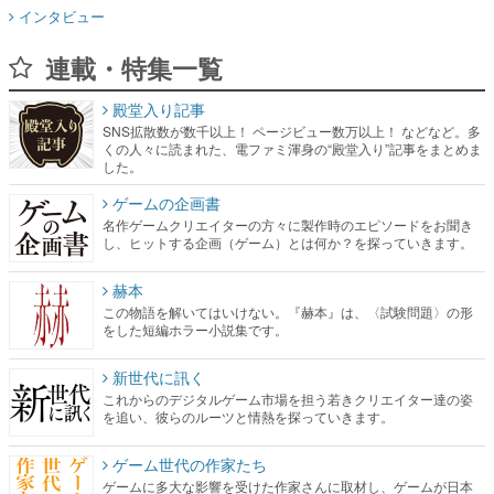
インタビュー
連載・特集一覧
殿堂入り記事
SNS拡散数が数千以上！ ページビュー数万以上！ などなど。多
くの人々に読まれた、電ファミ渾身の“殿堂入り”記事をまとめま
した。
ゲームの企画書
名作ゲームクリエイターの方々に製作時のエピソードをお聞き
し、ヒットする企画（ゲーム）とは何か？を探っていきます。
赫本
この物語を解いてはいけない。『赫本』は、〈試験問題〉の形
をした短編ホラー小説集です。
新世代に訊く
これからのデジタルゲーム市場を担う若きクリエイター達の姿
を追い、彼らのルーツと情熱を探っていきます。
ゲーム世代の作家たち
ゲームに多大な影響を受けた作家さんに取材し、ゲームが日本