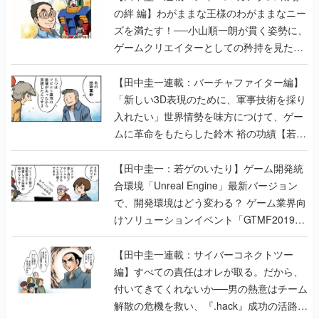
の絆 編】わがままな王様のわがままなニー
ズを満たす！──小山順一朗が貫く姿勢に、
ゲームクリエイターとしての矜持を見た
【若ゲのいたり最終回】
【田中圭一連載：バーチャファイター編】
「新しい3D表現のために、軍事技術を採り
入れたい」世界情勢を味方につけて、ゲー
ムに革命をもたらした鈴木 裕の功績【若ゲ
のいたり】
【田中圭一：若ゲのいたり】ゲーム開発統
合環境「Unreal Engine」最新バージョン
で、開発環境はどう変わる？ ゲーム業界向
けソリューションイベント「GTMF2019」
に行って、より理解を深めよう【PR】
【田中圭一連載：サイバーコネクトツー
編】すべての責任はオレが取る。だから、
付いてきてくれないか──男の熱意はチーム
解散の危機を救い、『.hack』成功の活路を