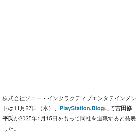
マンガ
女性向け
アプリレビュー
その他
電ファミニコゲーマーとは？
運営：株式会社マレ
株式会社ソニー・インタラクティブエンタテインメン
トは11月27日（水）、
にて
PlayStation.Blog
吉田修
が2025年1月15日をもって同社を退職すると発表
平氏
した。