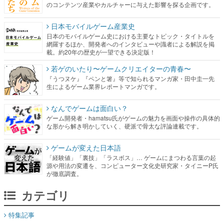
のコンテンツ産業やカルチャーに与えた影響を探る企画です。
日本モバイルゲーム産業史
日本のモバイルゲーム史における主要なトピック・タイトルを
網羅するほか、開発者へのインタビューや識者による解説を掲
載。約20年の歴史が一望できる決定版！
若ゲのいたり〜ゲームクリエイターの青春〜
『うつヌケ』『ペンと箸』等で知られるマンガ家・田中圭一先
生によるゲーム業界レポートマンガです。
なんでゲームは面白い？
ゲーム開発者・hamatsu氏がゲームの魅力を画面や操作の具体的
な形から解き明かしていく、硬派で骨太な評論連載です。
ゲームが変えた日本語
「経験値」「裏技」「ラスボス」… ゲームにまつわる言葉の起
源や用法の変遷を、コンピューター文化史研究家・タイニーP氏
が徹底調査。
カテゴリ
特集記事