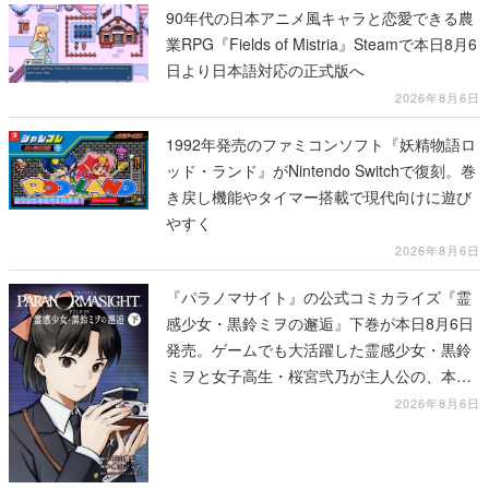
90年代の日本アニメ風キャラと恋愛できる農
業RPG『Fields of Mistria』Steamで本日8月6
日より日本語対応の正式版へ
2026年8月6日
1992年発売のファミコンソフト『妖精物語ロ
ッド・ランド』がNintendo Switchで復刻。巻
き戻し機能やタイマー搭載で現代向けに遊び
やすく
2026年8月6日
『パラノマサイト』の公式コミカライズ『霊
感少女・黒鈴ミヲの邂逅』下巻が本日8月6日
発売。ゲームでも大活躍した霊感少女・黒鈴
ミヲと女子高生・桜宮弐乃が主人公の、本編
より少し後の物語
2026年8月6日