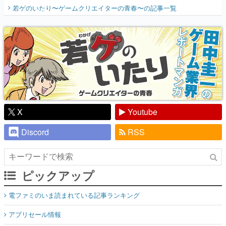
開く。業界の快男児・松山 洋に流れる血は
若ゲのいたり〜ゲームクリエイターの青春〜
の記事一覧
『少年ジャンプ』色だった【若ゲのいた
り】
X
Youtube
Discord
RSS
ピックアップ
電ファミのいま読まれている記事ランキング
アプリセール情報