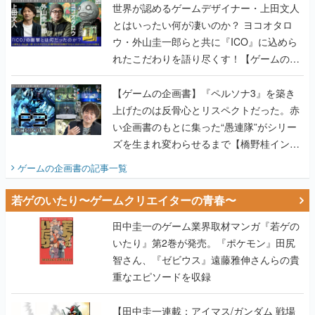
世界が認めるゲームデザイナー・上田文人
とはいったい何が凄いのか？ ヨコオタロ
ウ・外山圭一郎らと共に『ICO』に込めら
れたこだわりを語り尽くす！【ゲームの企
画書】
【ゲームの企画書】『ペルソナ3』を築き
上げたのは反骨心とリスペクトだった。赤
い企画書のもとに集った“愚連隊”がシリー
ズを生まれ変わらせるまで【橋野桂インタ
ビュー】
ゲームの企画書
の記事一覧
若ゲのいたり〜ゲームクリエイターの青春〜
田中圭一のゲーム業界取材マンガ『若ゲの
いたり』第2巻が発売。『ポケモン』田尻
智さん、『ゼビウス』遠藤雅伸さんらの貴
重なエピソードを収録
【田中圭一連載：アイマス/ガンダム 戦場