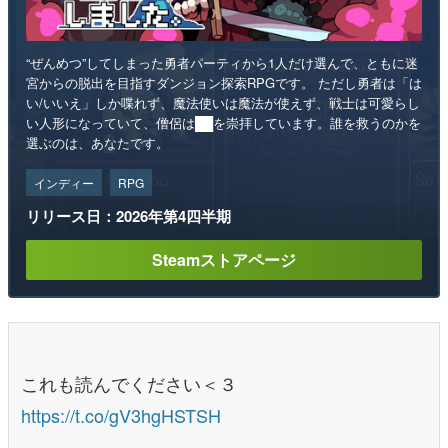
“ぜんめつ”してしまった勇者パーティから1人だけ選んで、ともに迷
宮からの脱出を目指すダンジョン探索RPGです。 ただし勇者は「は
い/いいえ」しか喋れず、魔法使いは魔法が使えず、戦士は可愛らし
い人形になっていて、僧侶は██を崇拝しています。誰を救うのかを
選ぶのは、あなたです。
インディー
RPG
リリース日：2026年第4四半期
Steamストアページ
これも読んでください＜３
https://t.co/gV3hgHSTSH