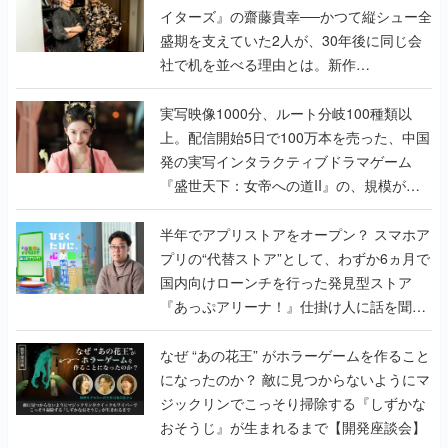
イターズ』の齋藤貴幸──かつて縦シュー全
盛期を支えていた2人が、30年後に同じ会
社で机を並べる理由とは。新作
『TATSUJIN EXTREME』で初タッグを組
んだレジェンド2人に訊く開発秘話
実写映像1000分、ルート分岐100種類以
上。配信開始5日で100万本を売った、中国
発の実写インタラクティブドラマゲーム
『盛世天下：女帝への道II』の、規模が違
うこだわりをプロデューサーに聞いた
半年でアプリストアをオープン？ スマホア
プリの“代替ストア”として、わずか6ヵ月で
国内向けローンチを行った発見型ストア
『あっぷアリーナ！』仕掛け人に話を聞い
てみた
なぜ “あの花王” がホラーゲームを作ること
になったのか？ 敵に見つからないようにマ
ジックリンでこっそり掃除する『しずかな
おそうじ』が生まれるまで【開発座談会】