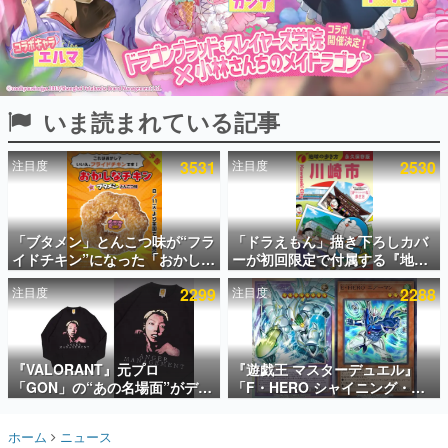
インタビュー
連載・特集一覧
殿堂入り記事
いま読まれている記事
SNS拡散数が数千以上！ ページビュー数万以上！ などな
ど。多くの人々に読まれた、電ファミ渾身の“殿堂入り”記
事をまとめました。
注目度
3531
注目度
2530
ゲームの企画書
名作ゲームクリエイターの方々に製作時のエピソードをお
聞きし、ヒットする企画（ゲーム）とは何か？を探ってい
「ブタメン」とんこつ味が“フラ
「ドラえもん」描き下ろしカバ
きます。
イドチキン”になった「おかしな
ーが初回限定で付属する『地球
赫本
チキン」が登場。8月11日より
の歩き方 川崎市』が8月6日に発
この物語を解いてはいけない。『赫本』は、〈試験問題〉
注目度
2299
注目度
2288
全国のセブンイレブンで順次発
売。全400ページの大ボリュー
の形をした短編ホラー小説集です。
売、 「ブタメンくん」がデザイ
ム
ンされた専用袋が先着でついて
くるキャンペーンも実施
新世代に訊く
『VALORANT』元プロ
『遊戯王 マスターデュエル』
これからのデジタルゲーム市場を担う若きクリエイター達
の姿を追い、彼らのルーツと情熱を探っていきます。
「GON」の“あの名場面”がデザ
「F・HERO シャイニング・フ
インされた新作グッズが本日8月
レア・ウィングマン」「E・
5日より期間限定で発売。Tシャ
HERO エアーマン」などのイラ
ゲーム世代の作家たち
ホーム
ニュース
ツやコインケース、アクキーな
スト違いカードが期間限定で登
ゲームに多大な影響を受けた作家さんに取材し、ゲームが