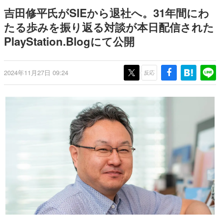
どが全品受注生産で登場、過去
場。累計1億ダウンロード突破を
日本のコンテンツ産業やカルチャーに与えた影響を探る企
吉田修平氏がSIEから退社へ。31年間にわ
に発売したグッズの再販も
記念して
画です。
たる歩みを振り返る対談が本日配信された
日本モバイルゲーム産業史
PlayStation.Blogにて公開
日本のモバイルゲーム史における主要なトピック・タイト
ルを網羅するほか、開発者へのインタビューや識者による
解説を掲載。約20年の歴史が一望できる決定版！
若ゲのいたり〜ゲームクリエイターの青春〜
2024年11月27日 09:24
反応
『うつヌケ』『ペンと箸』等で知られるマンガ家・田中圭
一先生によるゲーム業界レポートマンガです。
なんでゲームは面白い？
ゲーム開発者・hamatsu氏がゲームの魅力を画面や操作の
具体的な形から解き明かしていく、硬派で骨太な評論連載
です。
ゲームが変えた日本語
「経験値」「裏技」「ラスボス」… ゲームにまつわる言葉
の起源や用法の変遷を、コンピューター文化史研究家・タ
イニーP氏が徹底調査。
カテゴリ
特集記事