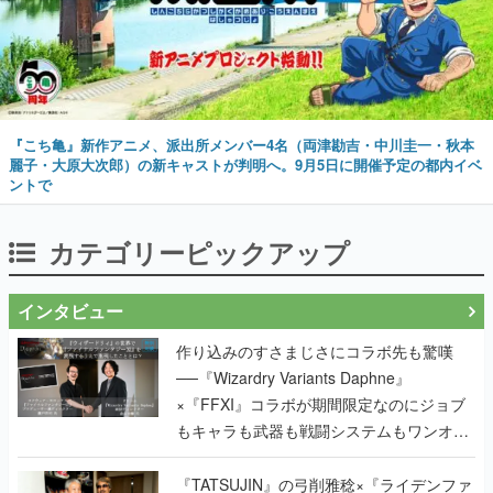
『こち亀』新作アニメ、派出所メンバー4名（両津勘吉・中川圭一・秋本
麗子・大原大次郎）の新キャストが判明へ。9月5日に開催予定の都内イベ
ントで
カテゴリーピックアップ
インタビュー
作り込みのすさまじさにコラボ先も驚嘆
──『Wizardry Variants Daphne』
×『FFXI』コラボが期間限定なのにジョブ
もキャラも武器も戦闘システムもワンオフ
で作り込まれた理由を両ディレクターに聞
く
『TATSUJIN』の弓削雅稔×『ライデンファ