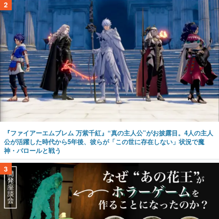
2
『ファイアーエムブレム 万紫千紅』“真の主人公”がお披露目。4人の主人
公が活躍した時代から5年後、彼らが「この世に存在しない」状況で魔
神・バロールと戦う
3