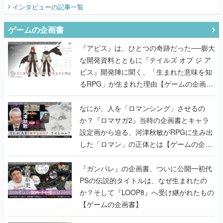
インタビュー
の記事一覧
ゲームの企画書
『アビス』は、ひとつの奇跡だった──膨大
な開発資料とともに『テイルズ オブ ジ ア
ビス』開発陣に聞く、「生まれた意味を知
るRPG」が生まれた理由【ゲームの企画
書】
なにが、人を「ロマンシング」させるの
か？『ロマサガ2』当時の企画書とキャラ
設定画から迫る、河津秋敏がRPGに生み出
した「ロマン」の正体とは【ゲームの企画
書】
『ガンパレ』の企画書、ついに公開━初代
PSの伝説的タイトルは、なぜ生まれたの
か？そして『LOOP8』へ受け継がれたもの
【ゲームの企画書】