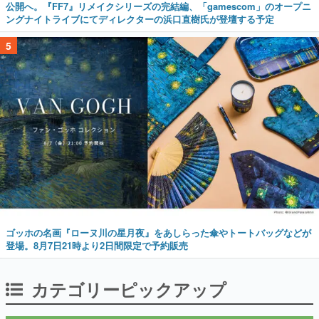
公開へ。『FF7』リメイクシリーズの完結編、「gamescom」のオープニ
ングナイトライブにてディレクターの浜口直樹氏が登壇する予定
5
ゴッホの名画『ローヌ川の星月夜』をあしらった傘やトートバッグなどが
登場。8月7日21時より2日間限定で予約販売
カテゴリーピックアップ