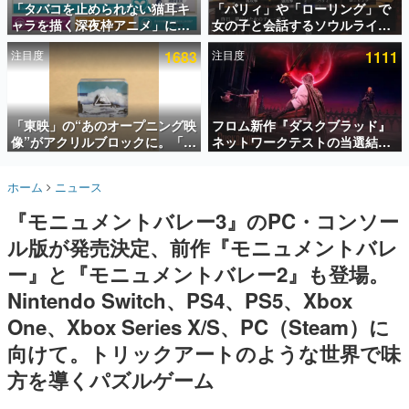
「タバコを止められない猫耳キ
「パリィ」や「ローリング」で
ャラを描く深夜枠アニメ」に視
女の子と会話するソウルライク
インタビュー
聴者の一部から批判意見。違法
恋愛ゲーム『小早川さんはソウ
注目度
1683
注目度
1111
薬物の使用と思しき描写も含め
ルライク』無料公開。返事に失
連載・特集一覧
て、BPOが議論を交わす
敗すると「YOU DIED」
殿堂入り記事
SNS拡散数が数千以上！ ページビュー数万以上！ などな
「東映」の“あのオープニング映
フロム新作『ダスクブラッド』
ど。多くの人々に読まれた、電ファミ渾身の“殿堂入り”記
像”がアクリルブロックに。「東
ネットワークテストの当選結果
事をまとめました。
映ヒストリカル グッズコレクシ
が8月7日22時に発表。応募サイ
ョン」が8月下旬より発売
トのマイページから確認可能、
ゲームの企画書
ホーム
ニュース
テスト実施は8月21日～24日
名作ゲームクリエイターの方々に製作時のエピソードをお
聞きし、ヒットする企画（ゲーム）とは何か？を探ってい
『モニュメントバレー3』のPC・コンソー
きます。
ル版が発売決定、前作『モニュメントバレ
赫本
この物語を解いてはいけない。『赫本』は、〈試験問題〉
ー』と『モニュメントバレー2』も登場。
の形をした短編ホラー小説集です。
Nintendo Switch、PS4、PS5、Xbox
One、Xbox Series X/S、PC（Steam）に
新世代に訊く
これからのデジタルゲーム市場を担う若きクリエイター達
向けて。トリックアートのような世界で味
の姿を追い、彼らのルーツと情熱を探っていきます。
方を導くパズルゲーム
ゲーム世代の作家たち
ゲームに多大な影響を受けた作家さんに取材し、ゲームが