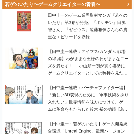
若ゲのいたり〜ゲームクリエイターの青春〜
田中圭一のゲーム業界取材マンガ『若ゲの
いたり』第2巻が発売。『ポケモン』田尻
智さん、『ゼビウス』遠藤雅伸さんらの貴
重なエピソードを収録
【田中圭一連載：アイマス/ガンダム 戦場
の絆 編】わがままな王様のわがままなニー
ズを満たす！──小山順一朗が貫く姿勢に、
ゲームクリエイターとしての矜持を見た
【若ゲのいたり最終回】
【田中圭一連載：バーチャファイター編】
「新しい3D表現のために、軍事技術を採り
入れたい」世界情勢を味方につけて、ゲー
ムに革命をもたらした鈴木 裕の功績【若ゲ
のいたり】
【田中圭一：若ゲのいたり】ゲーム開発統
合環境「Unreal Engine」最新バージョン