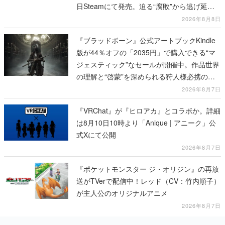
日Steamにて発売。迫る“腐敗”から逃げ延
び、持ち帰った家具で基地を再建
2026年8月8日
『ブラッドボーン』公式アートブックKindle
版が44％オフの「2035円」で購入できる“マ
ジェスティック”なセールが開催中。作品世界
の理解と“啓蒙”を深められる狩人様必携の一
冊
2026年8月7日
『VRChat』が『ヒロアカ』とコラボか。詳細
は8月10日10時より「Anique | アニーク」公
式Xにて公開
2026年8月7日
『ポケットモンスター ジ・オリジン』の再放
送がTVerで配信中！レッド（CV：竹内順子）
が主人公のオリジナルアニメ
2026年8月7日