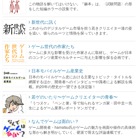
この物語を解いてはいけない。『赫本』は、〈試験問題〉の形
をした短編ホラー小説集です。
新世代に訊く
これからのデジタルゲーム市場を担う若きクリエイター達の姿
を追い、彼らのルーツと情熱を探っていきます。
ゲーム世代の作家たち
ゲームに多大な影響を受けた作家さんに取材し、ゲームが日本
のコンテンツ産業やカルチャーに与えた影響を探る企画です。
日本モバイルゲーム産業史
日本のモバイルゲーム史における主要なトピック・タイトルを
網羅するほか、開発者へのインタビューや識者による解説を掲
載。約20年の歴史が一望できる決定版！
若ゲのいたり〜ゲームクリエイターの青春〜
『うつヌケ』『ペンと箸』等で知られるマンガ家・田中圭一先
生によるゲーム業界レポートマンガです。
なんでゲームは面白い？
ゲーム開発者・hamatsu氏がゲームの魅力を画面や操作の具体的
な形から解き明かしていく、硬派で骨太な評論連載です。