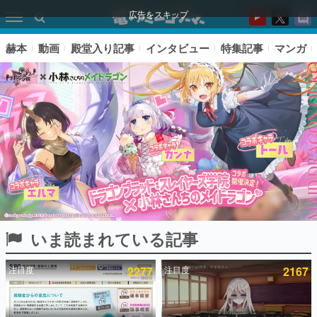
広告をスキップ
赫本
動画
殿堂入り記事
インタビュー
特集記事
マンガ
いま読まれている記事
ピックアップ
注目度
2277
注目度
2167
電ファミのいま読まれている記事ランキング
アプリセール情報