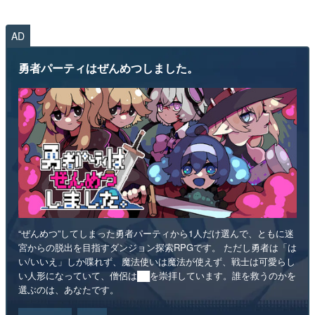
AD
勇者パーティはぜんめつしました。
“ぜんめつ”してしまった勇者パーティから1人だけ選んで、ともに迷
宮からの脱出を目指すダンジョン探索RPGです。 ただし勇者は「は
い/いいえ」しか喋れず、魔法使いは魔法が使えず、戦士は可愛らし
い人形になっていて、僧侶は██を崇拝しています。誰を救うのかを
選ぶのは、あなたです。