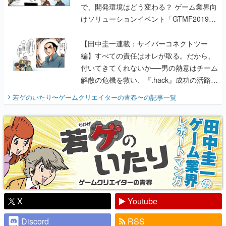
で、開発環境はどう変わる？ ゲーム業界向
けソリューションイベント「GTMF2019」
に行って、より理解を深めよう【PR】
【田中圭一連載：サイバーコネクトツー
編】すべての責任はオレが取る。だから、
付いてきてくれないか──男の熱意はチーム
解散の危機を救い、『.hack』成功の活路を
開く。業界の快男児・松山 洋に流れる血は
若ゲのいたり〜ゲームクリエイターの青春〜
の記事一覧
『少年ジャンプ』色だった【若ゲのいた
り】
X
Youtube
Discord
RSS