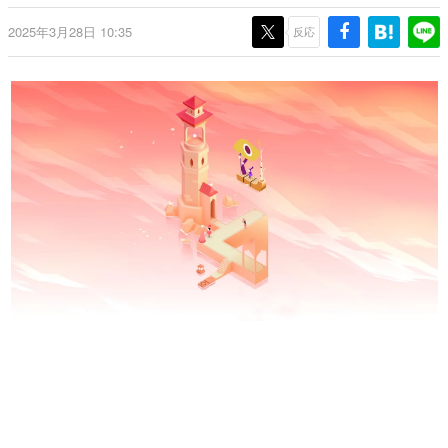
日本のコンテンツ産業やカルチャーに与えた影響を探る企
2025年3月28日 10:35
画です。
反応
日本モバイルゲーム産業史
日本のモバイルゲーム史における主要なトピック・タイト
ルを網羅するほか、開発者へのインタビューや識者による
解説を掲載。約20年の歴史が一望できる決定版！
若ゲのいたり〜ゲームクリエイターの青春〜
『うつヌケ』『ペンと箸』等で知られるマンガ家・田中圭
一先生によるゲーム業界レポートマンガです。
なんでゲームは面白い？
ゲーム開発者・hamatsu氏がゲームの魅力を画面や操作の
具体的な形から解き明かしていく、硬派で骨太な評論連載
です。
ゲームが変えた日本語
「経験値」「裏技」「ラスボス」… ゲームにまつわる言葉
の起源や用法の変遷を、コンピューター文化史研究家・タ
イニーP氏が徹底調査。
カテゴリ
特集記事