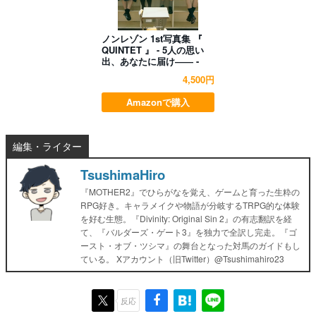
ノンレゾン 1st写真集 『
QUINTET 』 - 5人の思い
出、あなたに届け―― -
4,500円
Amazonで購入
編集・ライター
TsushimaHiro
『MOTHER2』でひらがなを覚え、ゲームと育った生粋の
RPG好き。キャラメイクや物語が分岐するTRPG的な体験
を好む生態。『Divinity: Original Sin 2』の有志翻訳を経
て、『バルダーズ・ゲート3』を独力で全訳し完走。『ゴ
ースト・オブ・ツシマ』の舞台となった対馬のガイドもし
ている。 Xアカウント（旧Twitter）@Tsushimahiro23
反応