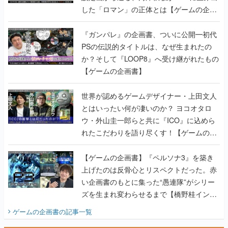
した「ロマン」の正体とは【ゲームの企画
書】
『ガンパレ』の企画書、ついに公開━初代
PSの伝説的タイトルは、なぜ生まれたの
か？そして『LOOP8』へ受け継がれたもの
【ゲームの企画書】
世界が認めるゲームデザイナー・上田文人
とはいったい何が凄いのか？ ヨコオタロ
ウ・外山圭一郎らと共に『ICO』に込めら
れたこだわりを語り尽くす！【ゲームの企
画書】
【ゲームの企画書】『ペルソナ3』を築き
上げたのは反骨心とリスペクトだった。赤
い企画書のもとに集った“愚連隊”がシリー
ズを生まれ変わらせるまで【橋野桂インタ
ビュー】
ゲームの企画書
の記事一覧