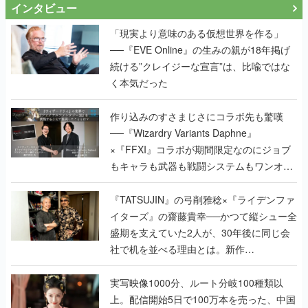
インタビュー
「現実より意味のある仮想世界を作る」
──『EVE Online』の生みの親が18年掲げ
続ける”クレイジーな宣言”は、比喩ではな
く本気だった
作り込みのすさまじさにコラボ先も驚嘆
──『Wizardry Variants Daphne』
×『FFXI』コラボが期間限定なのにジョブ
もキャラも武器も戦闘システムもワンオフ
で作り込まれた理由を両ディレクターに聞
く
『TATSUJIN』の弓削雅稔×『ライデンファ
イターズ』の齋藤貴幸──かつて縦シュー全
盛期を支えていた2人が、30年後に同じ会
社で机を並べる理由とは。新作
『TATSUJIN EXTREME』で初タッグを組
んだレジェンド2人に訊く開発秘話
実写映像1000分、ルート分岐100種類以
上。配信開始5日で100万本を売った、中国