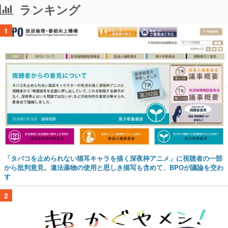
ランキング
1
「タバコを止められない猫耳キャラを描く深夜枠アニメ」に視聴者の一部
から批判意見。違法薬物の使用と思しき描写も含めて、BPOが議論を交わ
す
2