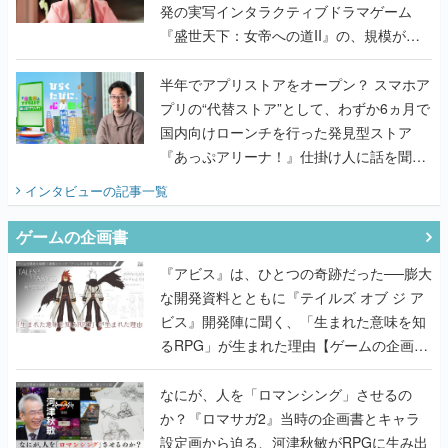
発の実写インタラクティブドラマゲーム
『盛世天下：女帝への道II』の、規模が違
うこだわりをプロデューサーに聞いた
半年でアプリストアをオープン？ スマホア
プリの“代替ストア”として、わずか6ヵ月で
国内向けローンチを行った発見型ストア
『あっぷアリーナ！』仕掛け人に話を聞い
てみた
インタビュー
の記事一覧
ゲームの企画書
『アビス』は、ひとつの奇跡だった──膨大
な開発資料とともに『テイルズ オブ ジ ア
ビス』開発陣に聞く、「生まれた意味を知
るRPG」が生まれた理由【ゲームの企画
書】
なにが、人を「ロマンシング」させるの
か？『ロマサガ2』当時の企画書とキャラ
設定画から迫る、河津秋敏がRPGに生み出