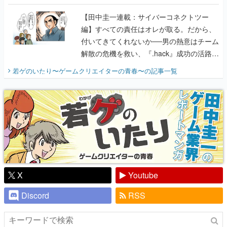
に行って、より理解を深めよう【PR】
【田中圭一連載：サイバーコネクトツー
編】すべての責任はオレが取る。だから、
付いてきてくれないか──男の熱意はチーム
解散の危機を救い、『.hack』成功の活路を
開く。業界の快男児・松山 洋に流れる血は
若ゲのいたり〜ゲームクリエイターの青春〜
の記事一覧
『少年ジャンプ』色だった【若ゲのいた
り】
X
Youtube
Discord
RSS