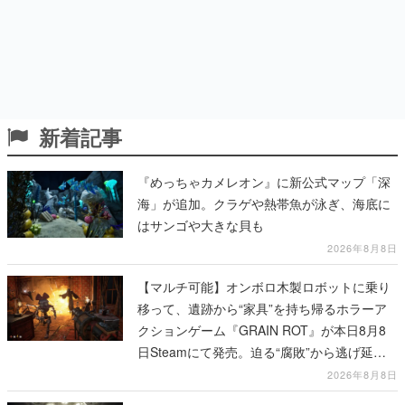
新着記事
『めっちゃカメレオン』に新公式マップ「深
海」が追加。クラゲや熱帯魚が泳ぎ、海底に
はサンゴや大きな貝も
2026年8月8日
【マルチ可能】オンボロ木製ロボットに乗り
移って、遺跡から“家具”を持ち帰るホラーア
クションゲーム『GRAIN ROT』が本日8月8
日Steamにて発売。迫る“腐敗”から逃げ延
び、持ち帰った家具で基地を再建
2026年8月8日