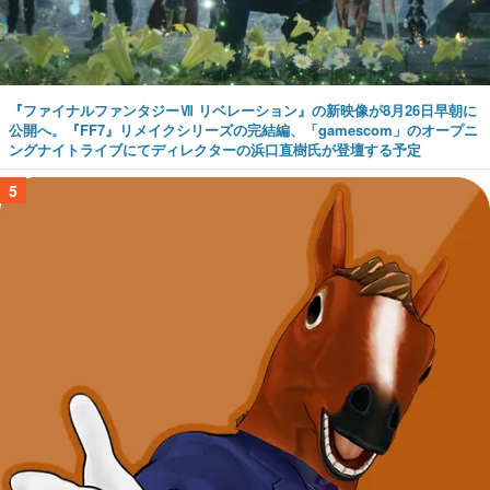
『ファイナルファンタジーⅦ リベレーション』の新映像が8月26日早朝に
公開へ。『FF7』リメイクシリーズの完結編、「gamescom」のオープニ
ングナイトライブにてディレクターの浜口直樹氏が登壇する予定
5