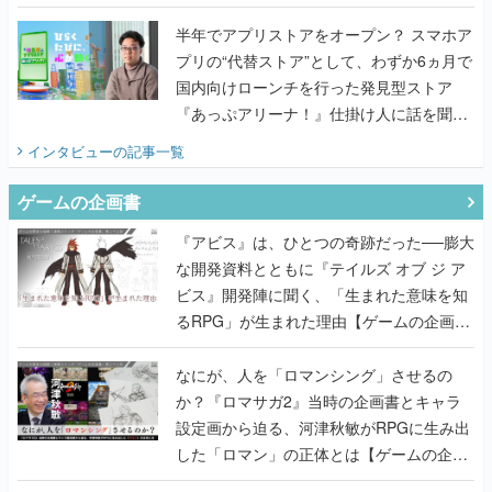
うこだわりをプロデューサーに聞いた
半年でアプリストアをオープン？ スマホア
プリの“代替ストア”として、わずか6ヵ月で
国内向けローンチを行った発見型ストア
『あっぷアリーナ！』仕掛け人に話を聞い
てみた
インタビュー
の記事一覧
ゲームの企画書
『アビス』は、ひとつの奇跡だった──膨大
な開発資料とともに『テイルズ オブ ジ ア
ビス』開発陣に聞く、「生まれた意味を知
るRPG」が生まれた理由【ゲームの企画
書】
なにが、人を「ロマンシング」させるの
か？『ロマサガ2』当時の企画書とキャラ
設定画から迫る、河津秋敏がRPGに生み出
した「ロマン」の正体とは【ゲームの企画
書】