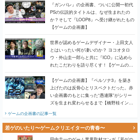
『ガンパレ』の企画書、ついに公開━初代
PSの伝説的タイトルは、なぜ生まれたの
か？そして『LOOP8』へ受け継がれたもの
【ゲームの企画書】
世界が認めるゲームデザイナー・上田文人
とはいったい何が凄いのか？ ヨコオタロ
ウ・外山圭一郎らと共に『ICO』に込めら
れたこだわりを語り尽くす！【ゲームの企
画書】
【ゲームの企画書】『ペルソナ3』を築き
上げたのは反骨心とリスペクトだった。赤
い企画書のもとに集った“愚連隊”がシリー
ズを生まれ変わらせるまで【橋野桂インタ
ビュー】
ゲームの企画書
の記事一覧
若ゲのいたり〜ゲームクリエイターの青春〜
田中圭一のゲーム業界取材マンガ『若ゲの