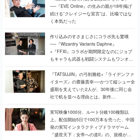
──『EVE Online』の生みの親が18年掲げ
続ける”クレイジーな宣言”は、比喩ではな
く本気だった
作り込みのすさまじさにコラボ先も驚嘆
──『Wizardry Variants Daphne』
×『FFXI』コラボが期間限定なのにジョブ
もキャラも武器も戦闘システムもワンオフ
で作り込まれた理由を両ディレクターに聞
く
『TATSUJIN』の弓削雅稔×『ライデンファ
イターズ』の齋藤貴幸──かつて縦シュー全
盛期を支えていた2人が、30年後に同じ会
社で机を並べる理由とは。新作
『TATSUJIN EXTREME』で初タッグを組
んだレジェンド2人に訊く開発秘話
実写映像1000分、ルート分岐100種類以
上。配信開始5日で100万本を売った、中国
発の実写インタラクティブドラマゲーム
『盛世天下：女帝への道II』の、規模が違