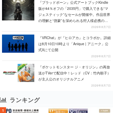
『ブラッドボーン』公式アートブックKindle
版が44％オフの「2035円」で購入できる“マ
ジェスティック”なセールが開催中。作品世界
の理解と“啓蒙”を深められる狩人様必携の一
冊
2026年8月7日
『VRChat』が『ヒロアカ』とコラボか。詳細
は8月10日10時より「Anique | アニーク」公
式Xにて公開
2026年8月7日
『ポケットモンスター ジ・オリジン』の再放
送がTVerで配信中！レッド（CV：竹内順子）
が主人公のオリジナルアニメ
2026年8月7日
ランキング
1