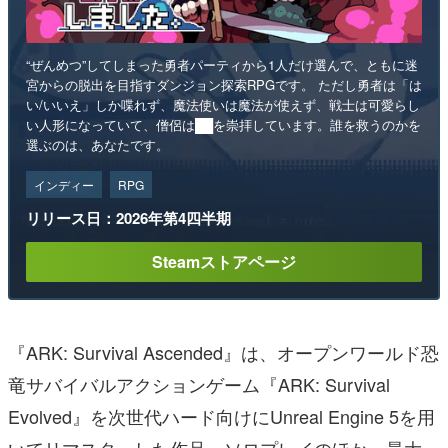
“ぜんめつ”してしまった勇者パーティから1人だけ選んで、ともに迷
宮からの脱出を目指すダンジョン探索RPGです。 ただし勇者は「は
い/いいえ」しか喋れず、魔法使いは魔法が使えず、戦士は可愛らし
い人形になっていて、僧侶は██を崇拝しています。誰を救うのかを
選ぶのは、あなたです。
インディー
RPG
リリース日：2026年第4四半期
Steamストアページ
『ARK: Survival Ascended』は、オープンワールド恐
竜サバイバルアクションゲーム『ARK: Survival
Evolved』を次世代ハード向けにUnreal Engine 5を用