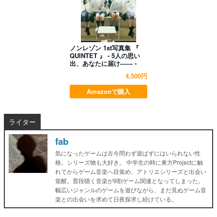
ノンレゾン 1st写真集 『
QUINTET 』 - 5人の思い
出、あなたに届け―― -
4,500円
Amazonで購入
ライター
fab
気になったゲームは古今問わず遊ばずにはいられない性
格。シリーズ物も大好き。 中学生の時に東方Projectに触
れてからゲーム音楽へ目覚め、アトリエシリーズと出会い
覚醒。普段聴く音楽が9割ゲーム関連となってしまった。
幅広いジャンルのゲームを遊びながら、まだ見ぬゲーム音
楽との出会いを求めて日夜探求し続けている。