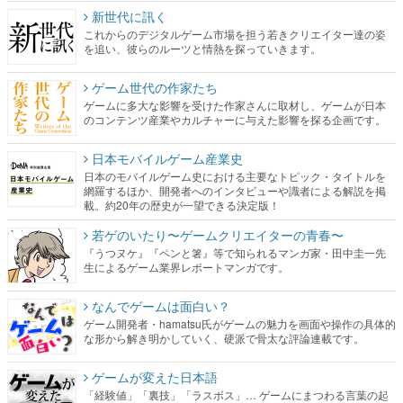
新世代に訊く
これからのデジタルゲーム市場を担う若きクリエイター達の姿
を追い、彼らのルーツと情熱を探っていきます。
ゲーム世代の作家たち
ゲームに多大な影響を受けた作家さんに取材し、ゲームが日本
のコンテンツ産業やカルチャーに与えた影響を探る企画です。
日本モバイルゲーム産業史
日本のモバイルゲーム史における主要なトピック・タイトルを
網羅するほか、開発者へのインタビューや識者による解説を掲
載。約20年の歴史が一望できる決定版！
若ゲのいたり〜ゲームクリエイターの青春〜
『うつヌケ』『ペンと箸』等で知られるマンガ家・田中圭一先
生によるゲーム業界レポートマンガです。
なんでゲームは面白い？
ゲーム開発者・hamatsu氏がゲームの魅力を画面や操作の具体的
な形から解き明かしていく、硬派で骨太な評論連載です。
ゲームが変えた日本語
「経験値」「裏技」「ラスボス」… ゲームにまつわる言葉の起