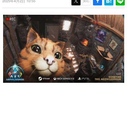
2025年4月2日 10:55
反応
日本のコンテンツ産業やカルチャーに与えた影響を探る企
画です。
日本モバイルゲーム産業史
日本のモバイルゲーム史における主要なトピック・タイト
ルを網羅するほか、開発者へのインタビューや識者による
解説を掲載。約20年の歴史が一望できる決定版！
若ゲのいたり〜ゲームクリエイターの青春〜
『うつヌケ』『ペンと箸』等で知られるマンガ家・田中圭
一先生によるゲーム業界レポートマンガです。
なんでゲームは面白い？
ゲーム開発者・hamatsu氏がゲームの魅力を画面や操作の
具体的な形から解き明かしていく、硬派で骨太な評論連載
です。
ゲームが変えた日本語
「経験値」「裏技」「ラスボス」… ゲームにまつわる言葉
の起源や用法の変遷を、コンピューター文化史研究家・タ
イニーP氏が徹底調査。
カテゴリ
特集記事