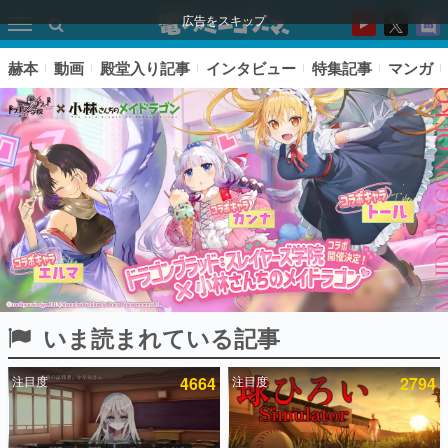
広告をスキップ
赫本
動画
殿堂入り記事
インタビュー
特集記事
マンガ
いま読まれている記事
ピックアップ
注目度
4664
注目度
2794
電ファミのいま読まれている記事ランキング
アプリセール情報