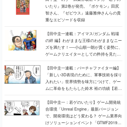
いたり』第2巻が発売。『ポケモン』田尻
智さん、『ゼビウス』遠藤雅伸さんらの貴
重なエピソードを収録
【田中圭一連載：アイマス/ガンダム 戦場
の絆 編】わがままな王様のわがままなニー
ズを満たす！──小山順一朗が貫く姿勢に、
ゲームクリエイターとしての矜持を見た
【若ゲのいたり最終回】
【田中圭一連載：バーチャファイター編】
「新しい3D表現のために、軍事技術を採り
入れたい」世界情勢を味方につけて、ゲー
ムに革命をもたらした鈴木 裕の功績【若ゲ
のいたり】
【田中圭一：若ゲのいたり】ゲーム開発統
合環境「Unreal Engine」最新バージョン
で、開発環境はどう変わる？ ゲーム業界向
けソリューションイベント「GTMF2019」