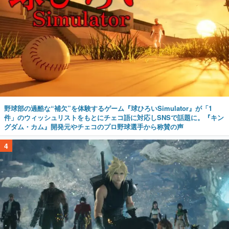
野球部の過酷な“補欠”を体験するゲーム『球ひろいSimulator』が「1
件」のウィッシュリストをもとにチェコ語に対応しSNSで話題に。『キン
グダム・カム』開発元やチェコのプロ野球選手から称賛の声
4