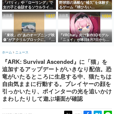
「パリィ」や「ローリング」で
野球部の過酷な“補欠”を体験す
女の子と会話するソウルライク
るゲーム『球ひろい
インタビュー
恋愛ゲーム『小早川さんはソウ
Simulator』が「1件」のウィッ
注目度
1837
注目度
1694
ルライク』無料公開。返事に失
シュリストをもとにチェコ語に
連載・特集一覧
敗すると「YOU DIED」
対応しSNSで話題に。『キング
ダム・カム』開発元やチェコの
殿堂入り記事
プロ野球選手から称賛の声
SNS拡散数が数千以上！ ページビュー数万以上！ などな
「東映」の“あのオープニング映
『VRChat』向け新作3Dモデル
ど。多くの人々に読まれた、電ファミ渾身の“殿堂入り”記
像”がアクリルブロックに。「東
「ニュイ」が本日8月7日から
事をまとめました。
映ヒストリカル グッズコレクシ
BOOTHにて発売。瞳に光る星
ョン」が8月下旬より発売
や感情豊かな表情が、小悪魔か
ゲームの企画書
ホーム
ニュース
わいい
名作ゲームクリエイターの方々に製作時のエピソードをお
聞きし、ヒットする企画（ゲーム）とは何か？を探ってい
『ARK: Survival Ascended』に「猫」を
きます。
追加するアップデートがいきなり配信。恐
赫本
この物語を解いてはいけない。『赫本』は、〈試験問題〉
竜がいたるところに生息する中、猫たちは
の形をした短編ホラー小説集です。
自由気ままに行動する。プレイヤーの顔を
引っかいたり、ポインターの光を追いかけ
新世代に訊く
これからのデジタルゲーム市場を担う若きクリエイター達
まわしたりして遊ぶ場面が確認
の姿を追い、彼らのルーツと情熱を探っていきます。
ゲーム世代の作家たち
ゲームに多大な影響を受けた作家さんに取材し、ゲームが