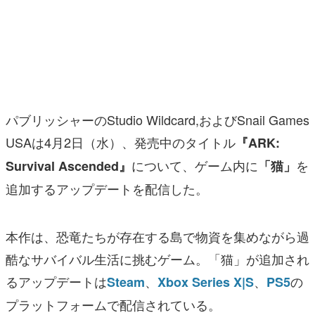
マンガ
女性向け
アプリレビュー
その他
パブリッシャーのStudio Wildcard,およびSnail Games
USAは4月2日（水）、発売中のタイトル
『ARK:
電ファミニコゲーマーとは？
について、ゲーム内に
を
Survival Ascended』
「猫」
運営：株式会社マレ
追加するアップデートを配信した。
本作は、恐竜たちが存在する島で物資を集めながら過
酷なサバイバル生活に挑むゲーム。「猫」が追加され
るアップデートは
、
、
の
Steam
Xbox Series X|S
PS5
プラットフォームで配信されている。