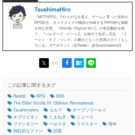
TsushimaHiro
『MOTHER2』でひらがなを覚え、ゲームと育った生粋の
RPG好き。キャラメイクや物語が分岐するTRPG的な体験
を好む生態。『Divinity: Original Sin 2』の有志翻訳を経
て、『バルダーズ・ゲート3』を独力で全訳し完走。『ゴ
ースト・オブ・ツシマ』の舞台となった対馬のガイドもし
ている。 Xアカウント（旧Twitter）@Tsushimahiro23
反応
この記事に関するタグ
Reddit
RPG
SNS
The Elder Scrolls IV: Oblivion Remastered
Tsushimahiro
エルフ
オープンワールド
オブリビオン
たまねぎ
ニュース
ファンタジー
ベセスダ
リマスター
海外
熱狂的なファン
話題