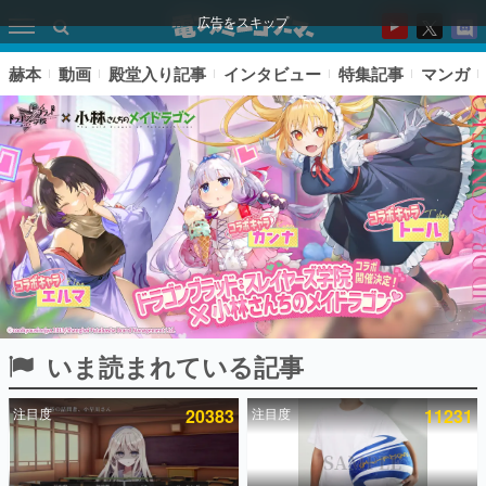
広告をスキップ
赫本
動画
殿堂入り記事
インタビュー
特集記事
マンガ
いま読まれている記事
ピックアップ
注目度
20383
注目度
11231
電ファミのいま読まれている記事ランキング
アプリセール情報