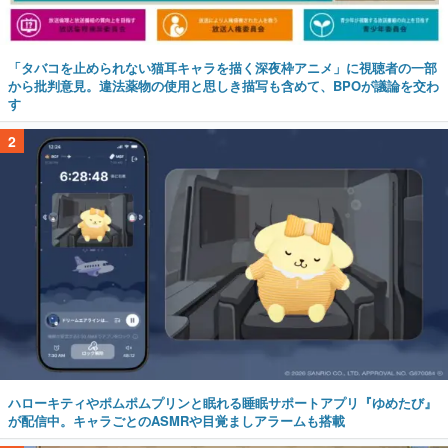
「タバコを止められない猫耳キャラを描く深夜枠アニメ」に視聴者の一部
から批判意見。違法薬物の使用と思しき描写も含めて、BPOが議論を交わ
す
2
ハローキティやポムポムプリンと眠れる睡眠サポートアプリ『ゆめたび』
が配信中。キャラごとのASMRや目覚ましアラームも搭載