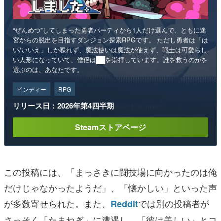
“ぜんめつ”してしまった勇者パーティから1人だけ選んで、ともに迷
宮からの脱出を目指すダンジョン探索RPGです。 ただし勇者は「は
い/いいえ」しか喋れず、魔法使いは魔法が使えず、戦士は可愛らし
い人形になっていて、僧侶は██を崇拝しています。誰を救うのかを
選ぶのは、あなたです。
インディー
RPG
リリース日：2026年第4四半期
Steamストアページ
この投稿には、「まっさきに闘技場に向かったのは俺
だけじゃなかったようだ」、「懐かしい」といった声
が多数寄せられた。また、
では別の投稿者が
Reddit
さっそく「たまねぎ」に遭遇し、「彼は美しい」とコ