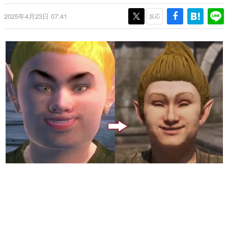
日本のコンテンツ産業やカルチャーに与えた影響を探る企
2025年4月23日 07:41
画です。
反応
日本モバイルゲーム産業史
日本のモバイルゲーム史における主要なトピック・タイト
ルを網羅するほか、開発者へのインタビューや識者による
解説を掲載。約20年の歴史が一望できる決定版！
若ゲのいたり〜ゲームクリエイターの青春〜
『うつヌケ』『ペンと箸』等で知られるマンガ家・田中圭
一先生によるゲーム業界レポートマンガです。
なんでゲームは面白い？
ゲーム開発者・hamatsu氏がゲームの魅力を画面や操作の
具体的な形から解き明かしていく、硬派で骨太な評論連載
です。
ゲームが変えた日本語
「経験値」「裏技」「ラスボス」… ゲームにまつわる言葉
の起源や用法の変遷を、コンピューター文化史研究家・タ
イニーP氏が徹底調査。
カテゴリ
特集記事