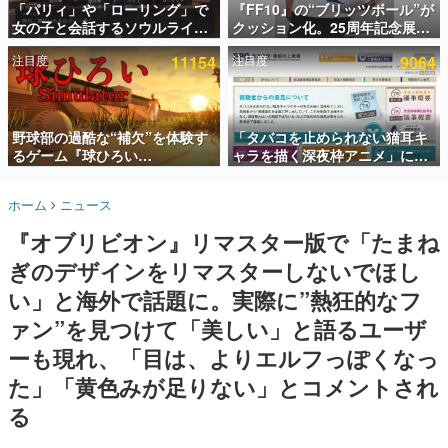
「パリィ」や「ローリング」で
『FF10』の“ブリッツボール”が
女の子と会話するソウルライク
クッション化。25周年記念展
インタビュー
恋愛ゲーム『小早川さんはソウ
「FINAL FANTASY X
注目度
11154
注目度
9064
ルライク』無料公開。返事に失
MUSEUM-幻光の記憶-」のグッ
連載・特集一覧
敗すると「YOU DIED」
ズ情報が一部公開
殿堂入り記事
SNS拡散数が数千以上！ ページビュー数万以上！ などな
野球部の過酷な“補欠”を体験す
「タバコを止められない猫耳キ
ど。多くの人々に読まれた、電ファミ渾身の“殿堂入り”記
るゲーム『球ひろい
ャラを描く深夜枠アニメ」に視
事をまとめました。
Simulator』が「1件」のウィッ
聴者の一部から批判意見。違法
シュリストをもとにチェコ語に
薬物の使用と思しき描写も含め
ゲームの企画書
ホーム
ニュース
対応しSNSで話題に。『キング
て、BPOが議論を交わす
名作ゲームクリエイターの方々に製作時のエピソードをお
聞きし、ヒットする企画（ゲーム）とは何か？を探ってい
ダム・カム』開発元やチェコの
『オブリビオン』リマスター版で「たまね
きます。
プロ野球選手から称賛の声
ぎのデザインをリマスターしないでほし
赫本
この物語を解いてはいけない。『赫本』は、〈試験問題〉
い」と海外で話題に。実際に”熱狂的なフ
の形をした短編ホラー小説集です。
ァン”を見つけて「美しい」と語るユーザ
ーも現れ、「目は、よりエルフっぽくなっ
新世代に訊く
これからのデジタルゲーム市場を担う若きクリエイター達
た」「黄色みが足りない」とコメントされ
の姿を追い、彼らのルーツと情熱を探っていきます。
る
ゲーム世代の作家たち
ゲームに多大な影響を受けた作家さんに取材し、ゲームが