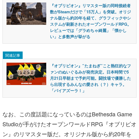
『オブリビオン』リマスター版の同時接続者
数がSteamだけで「15万人」を突破。オリジ
ナル版から約20年を経て、グラフィックやシ
ステムが刷新されたオープンワールドRPG。
レビューでは「グラめちゃ綺麗」「懐かし
い」と多数声が挙がる
関連記事
『オブリビオン』”たまねぎ”こと熱狂的なフ
ァンのぬいぐるみが発売決定。日本時間で5
月21日早朝まで予約可能。闘技場で優勝した
ら出現するみんなの愛され（？）キャラ。
「バイアズーラ！」
なお、この度話題になっているのはBethesda Game
Studioが手がけたオープンワールドRPG『オブリビオ
ン』のリマスター版だ。オリジナル版から約20年を