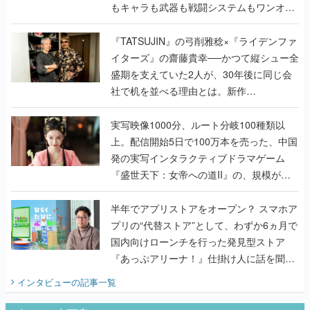
もキャラも武器も戦闘システムもワンオフ
で作り込まれた理由を両ディレクターに聞
く
『TATSUJIN』の弓削雅稔×『ライデンファ
イターズ』の齋藤貴幸──かつて縦シュー全
盛期を支えていた2人が、30年後に同じ会
社で机を並べる理由とは。新作
『TATSUJIN EXTREME』で初タッグを組
んだレジェンド2人に訊く開発秘話
実写映像1000分、ルート分岐100種類以
上。配信開始5日で100万本を売った、中国
発の実写インタラクティブドラマゲーム
『盛世天下：女帝への道II』の、規模が違
うこだわりをプロデューサーに聞いた
半年でアプリストアをオープン？ スマホア
プリの“代替ストア”として、わずか6ヵ月で
国内向けローンチを行った発見型ストア
『あっぷアリーナ！』仕掛け人に話を聞い
てみた
インタビュー
の記事一覧