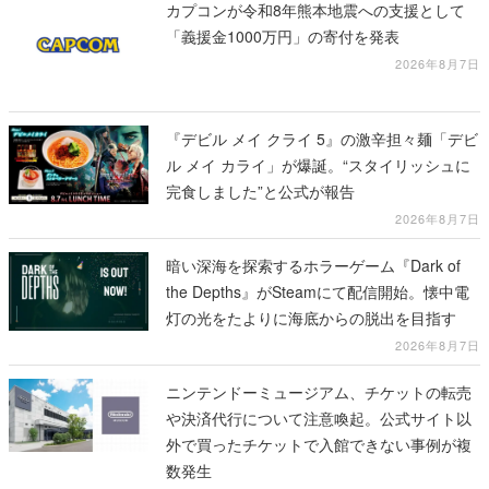
カプコンが令和8年熊本地震への支援として
「義援金1000万円」の寄付を発表
2026年8月7日
『デビル メイ クライ 5』の激辛担々麺「デビ
ル メイ カライ」が爆誕。“スタイリッシュに
完食しました”と公式が報告
2026年8月7日
暗い深海を探索するホラーゲーム『Dark of
the Depths』がSteamにて配信開始。懐中電
灯の光をたよりに海底からの脱出を目指す
2026年8月7日
ニンテンドーミュージアム、チケットの転売
や決済代行について注意喚起。公式サイト以
外で買ったチケットで入館できない事例が複
数発生