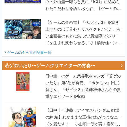
ウ・外山圭一郎らと共に『ICO』に込めら
れたこだわりを語り尽くす！【ゲームの企
画書】
【ゲームの企画書】『ペルソナ3』を築き
上げたのは反骨心とリスペクトだった。赤
い企画書のもとに集った“愚連隊”がシリー
ズを生まれ変わらせるまで【橋野桂インタ
ビュー】
ゲームの企画書
の記事一覧
若ゲのいたり〜ゲームクリエイターの青春〜
田中圭一のゲーム業界取材マンガ『若ゲの
いたり』第2巻が発売。『ポケモン』田尻
智さん、『ゼビウス』遠藤雅伸さんらの貴
重なエピソードを収録
【田中圭一連載：アイマス/ガンダム 戦場
の絆 編】わがままな王様のわがままなニー
ズを満たす！──小山順一朗が貫く姿勢に、