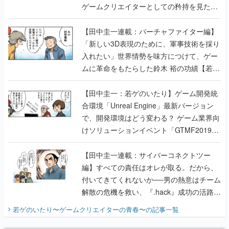
ゲームクリエイターとしての矜持を見た
【若ゲのいたり最終回】
【田中圭一連載：バーチャファイター編】
「新しい3D表現のために、軍事技術を採り
入れたい」世界情勢を味方につけて、ゲー
ムに革命をもたらした鈴木 裕の功績【若ゲ
のいたり】
【田中圭一：若ゲのいたり】ゲーム開発統
合環境「Unreal Engine」最新バージョン
で、開発環境はどう変わる？ ゲーム業界向
けソリューションイベント「GTMF2019」
に行って、より理解を深めよう【PR】
【田中圭一連載：サイバーコネクトツー
編】すべての責任はオレが取る。だから、
付いてきてくれないか──男の熱意はチーム
解散の危機を救い、『.hack』成功の活路を
開く。業界の快男児・松山 洋に流れる血は
若ゲのいたり〜ゲームクリエイターの青春〜
の記事一覧
『少年ジャンプ』色だった【若ゲのいた
り】