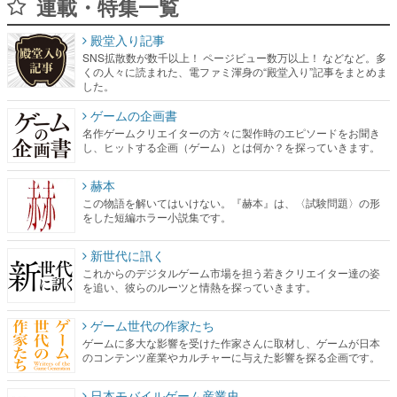
連載・特集一覧
殿堂入り記事
SNS拡散数が数千以上！ ページビュー数万以上！ などなど。多
くの人々に読まれた、電ファミ渾身の“殿堂入り”記事をまとめま
した。
ゲームの企画書
名作ゲームクリエイターの方々に製作時のエピソードをお聞き
し、ヒットする企画（ゲーム）とは何か？を探っていきます。
赫本
この物語を解いてはいけない。『赫本』は、〈試験問題〉の形
をした短編ホラー小説集です。
新世代に訊く
これからのデジタルゲーム市場を担う若きクリエイター達の姿
を追い、彼らのルーツと情熱を探っていきます。
ゲーム世代の作家たち
ゲームに多大な影響を受けた作家さんに取材し、ゲームが日本
のコンテンツ産業やカルチャーに与えた影響を探る企画です。
日本モバイルゲーム産業史