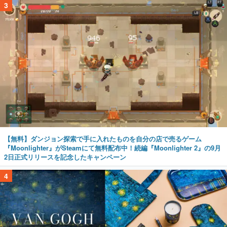
3
【無料】ダンジョン探索で手に入れたものを自分の店で売るゲーム
『Moonlighter』がSteamにて無料配布中！続編『Moonlighter 2』の9月
2日正式リリースを記念したキャンペーン
4