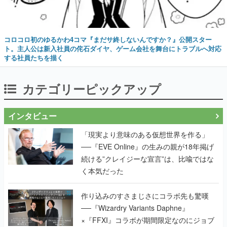
コロコロ初のゆるかわ4コマ『まだサ終しないんですか？』公開スター
ト。主人公は新入社員の侘石ダイヤ、ゲーム会社を舞台にトラブルへ対応
する社員たちを描く
カテゴリーピックアップ
インタビュー
「現実より意味のある仮想世界を作る」
──『EVE Online』の生みの親が18年掲げ
続ける”クレイジーな宣言”は、比喩ではな
く本気だった
作り込みのすさまじさにコラボ先も驚嘆
──『Wizardry Variants Daphne』
×『FFXI』コラボが期間限定なのにジョブ