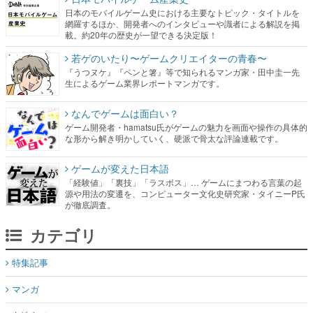
日本のモバイルゲーム史における主要なトピック・タイトルを
網羅するほか、開発者へのインタビューや識者による解説を掲
載。約20年の歴史が一望できる決定版！
若ゲのいたり〜ゲームクリエイターの青春〜
『うつヌケ』『ペンと箸』等で知られるマンガ家・田中圭一先
生によるゲーム業界レポートマンガです。
なんでゲームは面白い？
ゲーム開発者・hamatsu氏がゲームの魅力を画面や操作の具体的
な形から解き明かしていく、硬派で骨太な評論連載です。
ゲームが変えた日本語
「経験値」「裏技」「ラスボス」… ゲームにまつわる言葉の起
源や用法の変遷を、コンピューター文化史研究家・タイニーP氏
が徹底調査。
カテゴリ
特集記事
マンガ