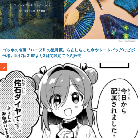
ゴッホの名画『ローヌ川の星月夜』をあしらった傘やトートバッグなどが
登場。8月7日21時より2日間限定で予約販売
5