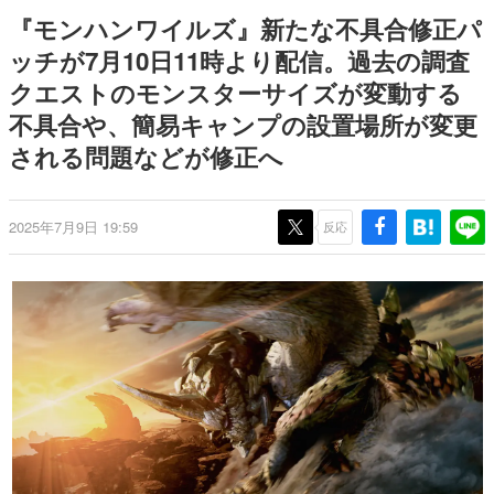
式リリースを記念したキャンペ
日本のコンテンツ産業やカルチャーに与えた影響を探る企
『モンハンワイルズ』新たな不具合修正パ
ーン
画です。
ッチが7月10日11時より配信。過去の調査
日本モバイルゲーム産業史
クエストのモンスターサイズが変動する
日本のモバイルゲーム史における主要なトピック・タイト
ルを網羅するほか、開発者へのインタビューや識者による
不具合や、簡易キャンプの設置場所が変更
解説を掲載。約20年の歴史が一望できる決定版！
される問題などが修正へ
若ゲのいたり〜ゲームクリエイターの青春〜
『うつヌケ』『ペンと箸』等で知られるマンガ家・田中圭
一先生によるゲーム業界レポートマンガです。
2025年7月9日 19:59
反応
なんでゲームは面白い？
ゲーム開発者・hamatsu氏がゲームの魅力を画面や操作の
具体的な形から解き明かしていく、硬派で骨太な評論連載
です。
ゲームが変えた日本語
「経験値」「裏技」「ラスボス」… ゲームにまつわる言葉
の起源や用法の変遷を、コンピューター文化史研究家・タ
イニーP氏が徹底調査。
カテゴリ
特集記事