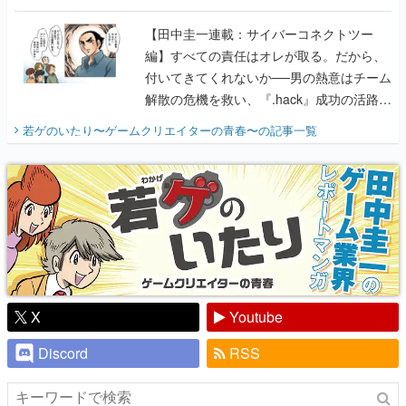
に行って、より理解を深めよう【PR】
【田中圭一連載：サイバーコネクトツー
編】すべての責任はオレが取る。だから、
付いてきてくれないか──男の熱意はチーム
解散の危機を救い、『.hack』成功の活路を
開く。業界の快男児・松山 洋に流れる血は
若ゲのいたり〜ゲームクリエイターの青春〜
の記事一覧
『少年ジャンプ』色だった【若ゲのいた
り】
X
Youtube
Discord
RSS