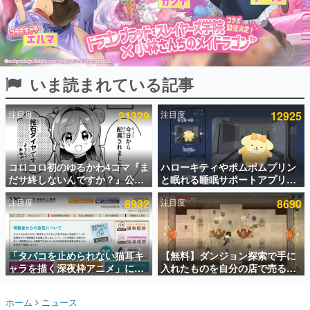
インタビュー
連載・特集一覧
殿堂入り記事
いま読まれている記事
SNS拡散数が数千以上！ ページビュー数万以上！ などな
ど。多くの人々に読まれた、電ファミ渾身の“殿堂入り”記
事をまとめました。
注目度
21329
注目度
12925
ゲームの企画書
名作ゲームクリエイターの方々に製作時のエピソードをお
聞きし、ヒットする企画（ゲーム）とは何か？を探ってい
コロコロ初のゆるかわ4コマ『ま
ハローキティやポムポムプリン
きます。
だサ終しないんですか？』公開
と眠れる睡眠サポートアプリ
赫本
スタート。主人公は新入社員の
『ゆめたび』が配信中。キャラ
この物語を解いてはいけない。『赫本』は、〈試験問題〉
注目度
8932
注目度
8690
侘石ダイヤ、ゲーム会社を舞台
ごとのASMRや目覚ましアラー
の形をした短編ホラー小説集です。
にトラブルへ対応する社員たち
ムも搭載
を描く
新世代に訊く
「タバコを止められない猫耳キ
【無料】ダンジョン探索で手に
これからのデジタルゲーム市場を担う若きクリエイター達
の姿を追い、彼らのルーツと情熱を探っていきます。
ャラを描く深夜枠アニメ」に視
入れたものを自分の店で売るゲ
聴者の一部から批判意見。違法
ーム『Moonlighter』がSteam
薬物の使用と思わしき描写も含
にて無料配布中！続編
ゲーム世代の作家たち
ホーム
ニュース
めて、BPOが議論を交わす
『Moonlighter 2』の9月2日正
ゲームに多大な影響を受けた作家さんに取材し、ゲームが