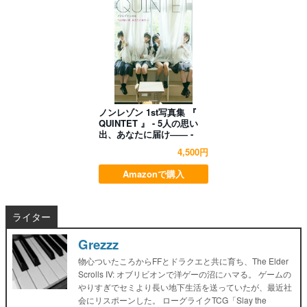
ノンレゾン 1st写真集 『
QUINTET 』 - 5人の思い
出、あなたに届け―― -
4,500円
Amazonで購入
ライター
Grezzz
物心ついたころからFFとドラクエと共に育ち、The Elder
Scrolls IV: オブリビオンで洋ゲーの沼にハマる。 ゲームの
やりすぎでセミより長い地下生活を送っていたが、最近社
会にリスポーンした。 ローグライクTCG「Slay the