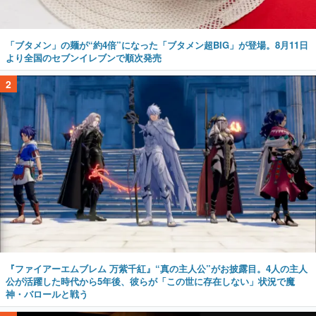
「ブタメン」の麺が“約4倍”になった「ブタメン超BIG」が登場。8月11日
より全国のセブンイレブンで順次発売
2
『ファイアーエムブレム 万紫千紅』“真の主人公”がお披露目。4人の主人
公が活躍した時代から5年後、彼らが「この世に存在しない」状況で魔
神・バロールと戦う