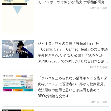
え、eスポーツで伸びる“能力”の学術的研究も
語られる
2026年8月6日
ジャミロクワイの名曲「Virtual Insanity」
「Cosmic Girl」「Canned Heat」公式日本語
字幕付きMVがいきなり公開！「SUMMER
SONIC 2026」での9年ぶりとなる日本公演を
記念して
2026年8月6日
「タバコを止められない猫耳キャラを描く深
夜枠アニメ」に視聴者の一部から批判意見。
違法薬物の使用と思わしき描写も含めて、
BPOが議論を交わす
2026年8月6日