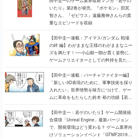
田中圭一のゲーム業界取材マンガ『若ゲの
いたり』第2巻が発売。『ポケモン』田尻
智さん、『ゼビウス』遠藤雅伸さんらの貴
重なエピソードを収録
【田中圭一連載：アイマス/ガンダム 戦場
の絆 編】わがままな王様のわがままなニー
ズを満たす！──小山順一朗が貫く姿勢に、
ゲームクリエイターとしての矜持を見た
【若ゲのいたり最終回】
【田中圭一連載：バーチャファイター編】
「新しい3D表現のために、軍事技術を採り
入れたい」世界情勢を味方につけて、ゲー
ムに革命をもたらした鈴木 裕の功績【若ゲ
のいたり】
【田中圭一：若ゲのいたり】ゲーム開発統
合環境「Unreal Engine」最新バージョン
で、開発環境はどう変わる？ ゲーム業界向
けソリューションイベント「GTMF2019」