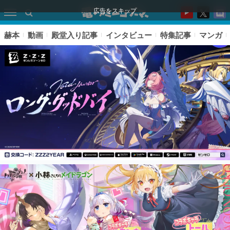
広告をスキップ
赫本
動画
殿堂入り記事
インタビュー
特集記事
マンガ
ピックアップ
電ファミのいま読まれている記事ランキング
アプリセール情報