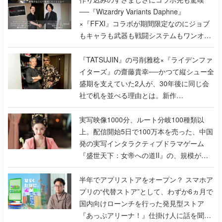
──『Wizardry Variants Daphne』
×『FFXI』コラボが期間限定なのにジョブ
もキャラも武器も戦闘システムもワンオフ
で作り込まれた理由を両ディレクターに聞
く
『TATSUJIN』の弓削雅稔×『ライデンファ
イターズ』の齋藤貴幸──かつて縦シュー全
盛期を支えていた2人が、30年後に同じ会
社で机を並べる理由とは。新作
『TATSUJIN EXTREME』で初タッグを組
んだレジェンド2人に訊く開発秘話
実写映像1000分、ルート分岐100種類以
上。配信開始5日で100万本を売った、中国
発の実写インタラクティブドラマゲーム
『盛世天下：女帝への道II』の、規模が違
うこだわりをプロデューサーに聞いた
半年でアプリストアをオープン？ スマホア
プリの“代替ストア”として、わずか6ヵ月で
国内向けローンチを行った発見型ストア
『あっぷアリーナ！』仕掛け人に話を聞い