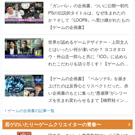
『ガンパレ』の企画書、ついに公開━初代
PSの伝説的タイトルは、なぜ生まれたの
か？そして『LOOP8』へ受け継がれたもの
【ゲームの企画書】
世界が認めるゲームデザイナー・上田文人
とはいったい何が凄いのか？ ヨコオタロ
ウ・外山圭一郎らと共に『ICO』に込めら
れたこだわりを語り尽くす！【ゲームの企
画書】
【ゲームの企画書】『ペルソナ3』を築き
上げたのは反骨心とリスペクトだった。赤
い企画書のもとに集った“愚連隊”がシリー
ズを生まれ変わらせるまで【橋野桂インタ
ビュー】
ゲームの企画書
の記事一覧
若ゲのいたり〜ゲームクリエイターの青春〜