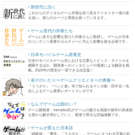
新世代に訊く
これからのデジタルゲーム市場を担う若きクリエイター達の姿
を追い、彼らのルーツと情熱を探っていきます。
ゲーム世代の作家たち
ゲームに多大な影響を受けた作家さんに取材し、ゲームが日本
のコンテンツ産業やカルチャーに与えた影響を探る企画です。
日本モバイルゲーム産業史
日本のモバイルゲーム史における主要なトピック・タイトルを
網羅するほか、開発者へのインタビューや識者による解説を掲
載。約20年の歴史が一望できる決定版！
若ゲのいたり〜ゲームクリエイターの青春〜
『うつヌケ』『ペンと箸』等で知られるマンガ家・田中圭一先
生によるゲーム業界レポートマンガです。
なんでゲームは面白い？
ゲーム開発者・hamatsu氏がゲームの魅力を画面や操作の具体的
な形から解き明かしていく、硬派で骨太な評論連載です。
ゲームが変えた日本語
「経験値」「裏技」「ラスボス」… ゲームにまつわる言葉の起