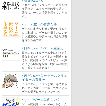
新世代に訊く
これからのデジタルゲーム市場を担
う若きクリエイター達の姿を追い、
彼らのルーツと情熱を探っていきま
す。
ゲーム世代の作家たち
ゲームに多大な影響を受けた作家さ
んに取材し、ゲームが日本のコンテ
ンツ産業やカルチャーに与えた影響
を探る企画です。
日本モバイルゲーム産業史
日本のモバイルゲーム史における主
要なトピック・タイトルを網羅する
ほか、開発者へのインタビューや識
者による解説を掲載。約20年の歴史
が一望できる決定版！
若ゲのいたり〜ゲームクリエ
イターの青春〜
『うつヌケ』『ペンと箸』等で知ら
れるマンガ家・田中圭一先生による
ゲーム業界レポートマンガです。
なんでゲームは面白い？
ゲーム開発者・hamatsu氏がゲーム