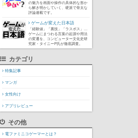
の魅力を画面や操作の具体的な形か
ら解き明かしていく、硬派で骨太な
評論連載です。
ゲームが変えた日本語
「経験値」「裏技」「ラスボス」…
ゲームにまつわる言葉の起源や用法
の変遷を、コンピューター文化史研
究家・タイニーP氏が徹底調査。
カテゴリ
特集記事
マンガ
女性向け
アプリレビュー
その他
電ファミニコゲーマーとは？