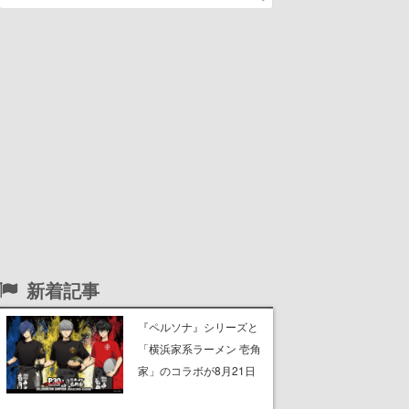
新着記事
『ペルソナ』シリーズと
「横浜家系ラーメン 壱角
家」のコラボが8月21日
から開催。”はがくれ”風と