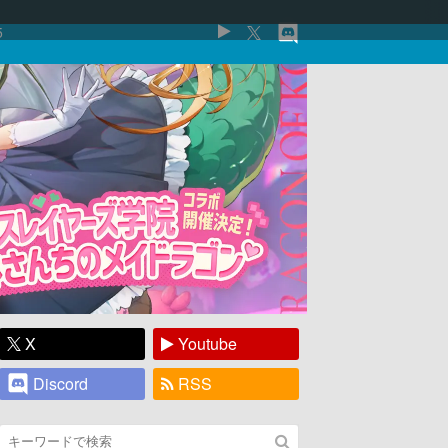
5
X
Youtube
Discord
RSS