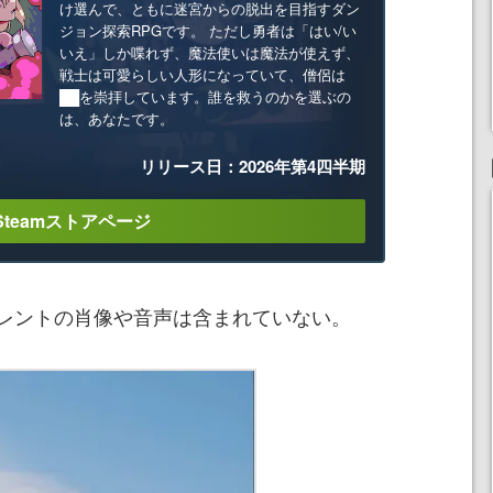
け選んで、ともに迷宮からの脱出を目指すダン
ジョン探索RPGです。 ただし勇者は「はい/い
いえ」しか喋れず、魔法使いは魔法が使えず、
戦士は可愛らしい人形になっていて、僧侶は
██を崇拝しています。誰を救うのかを選ぶの
は、あなたです。
リリース日：2026年第4四半期
Steamストアページ
レントの肖像や音声は含まれていない。