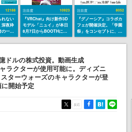
12188
10923
8052
注目度
注目度
られない
『VRChat』向け新作3D
『グノーシア』コラボカ
く深夜枠
モデル「ニュイ」が本日
フェが開催決定。「学園
者の一部
8月7日からBOOTHにて
祭」をコンセプトに、模
違法薬物
発売。瞳に光る星や感情
擬店やセツやSQ、ラキオ
描写も含
豊かな表情が、小悪魔か
たちが学祭バンドを楽し
論を交わ
わいい
む様子を切り取った新グ
ッズが展開
10億ドルの株式投資。動画生成
上のキャラクターが使用可能に。ディズニ
・スターウォーズのキャラクターが登
頭に開始予定
反応