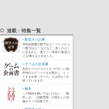
連載・特集一覧
殿堂入り記事
SNS拡散数が数千以上！ ページビュ
ー数万以上！ などなど。多くの人々
に読まれた、電ファミ渾身の“殿堂入
り”記事をまとめました。
ゲームの企画書
名作ゲームクリエイターの方々に製
作時のエピソードをお聞きし、ヒッ
トする企画（ゲーム）とは何か？を
探っていきます。
赫本
この物語を解いてはいけない。『赫
本』は、〈試験問題〉の形をした短
編ホラー小説集です。