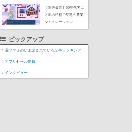
んこつラーメンや、おい
【過去最高】90年代アニ
しく食べられるカレーラ
メ風の絵柄で話題の農業
ーメンがラインナップ
シミュレーション
RPG『Fields of Mistria』
がSteamの最大同接数2万
ピックアップ
7000人を達成。正式版リ
リースと同時に人気沸騰
電ファミのいま読まれている記事ランキング
アプリセール情報
インタビュー