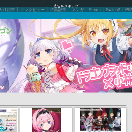
広告をスキップ
入り記事
インタビュー
特集記事
マンガ
Steam
Switch2
PS