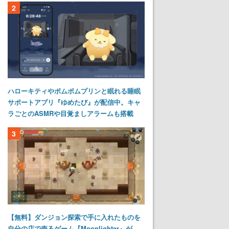
2
ハローキティやポムポムプリンと眠れる睡眠
サポートアプリ『ゆめたび』が配信中。キャ
ラごとのASMRや目覚ましアラームも搭載
3
【無料】ダンジョン探索で手に入れたものを
自分の店で売るゲーム『Moonlighter』が