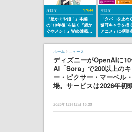
17644
注目度
注目度
『超かぐや姫！』本編
「タバコを止め
の“10年後”を描く『超か
猫耳キャラを描
ぐやメシ！』Web連載決
アニメ」に視聴
定。新たなWebマンガレ
から批判意見。
ーベル「ビビビコミッ
の使用と思しき
ク」にて特別話が掲載ス
めて、BPOが議
ホーム
ニュース
タート、あのお話には…
す
ディズニーがOpenAIに
まだ続きがある！
AI「Sora」で200以
ー・ピクサー・マーベル
場。サービスは2026年初
2025年12月12日 15:20