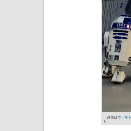
（画像は
ウォル
り）