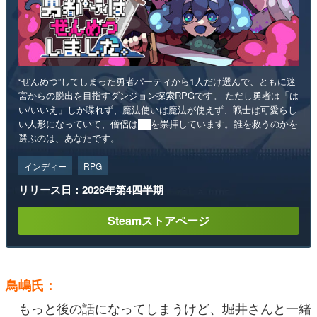
“ぜんめつ”してしまった勇者パーティから1人だけ選んで、ともに迷
宮からの脱出を目指すダンジョン探索RPGです。 ただし勇者は「は
い/いいえ」しか喋れず、魔法使いは魔法が使えず、戦士は可愛らし
い人形になっていて、僧侶は██を崇拝しています。誰を救うのかを
選ぶのは、あなたです。
インディー
RPG
リリース日：2026年第4四半期
Steamストアページ
鳥嶋氏：
もっと後の話になってしまうけど、堀井さんと一緒