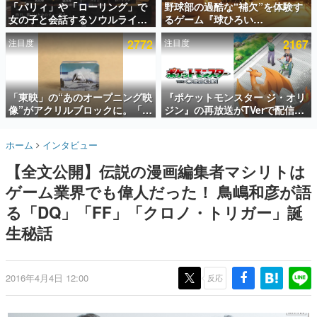
「パリィ」や「ローリング」で
野球部の過酷な“補欠”を体験す
女の子と会話するソウルライク
るゲーム『球ひろい
インタビュー
恋愛ゲーム『小早川さんはソウ
Simulator』が「1件」のウィッ
注目度
2772
注目度
2167
ルライク』無料公開。返事に失
シュリストをもとにチェコ語に
連載・特集一覧
敗すると「YOU DIED」
対応しSNSで話題に。『キング
ダム・カム』開発元やチェコの
殿堂入り記事
プロ野球選手から称賛の声
SNS拡散数が数千以上！ ページビュー数万以上！ などな
「東映」の“あのオープニング映
『ポケットモンスター ジ・オリ
ど。多くの人々に読まれた、電ファミ渾身の“殿堂入り”記
像”がアクリルブロックに。「東
ジン』の再放送がTVerで配信
事をまとめました。
映ヒストリカル グッズコレクシ
中！レッド（CV：竹内順子）が
ョン」が8月下旬より発売
主人公のオリジナルアニメ
ゲームの企画書
ホーム
インタビュー
名作ゲームクリエイターの方々に製作時のエピソードをお
聞きし、ヒットする企画（ゲーム）とは何か？を探ってい
【全文公開】伝説の漫画編集者マシリトは
きます。
ゲーム業界でも偉人だった！ 鳥嶋和彦が語
赫本
この物語を解いてはいけない。『赫本』は、〈試験問題〉
る「DQ」「FF」「クロノ・トリガー」誕
の形をした短編ホラー小説集です。
生秘話
新世代に訊く
これからのデジタルゲーム市場を担う若きクリエイター達
の姿を追い、彼らのルーツと情熱を探っていきます。
2016年4月4日 12:00
反応
ゲーム世代の作家たち
ゲームに多大な影響を受けた作家さんに取材し、ゲームが