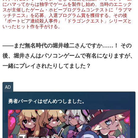
にハマってからは独学でゲームを製作し始め、当時のエニック
スが主催したゲーム・ホビープログラムコンテストに『ラブマ
ッチテニス』を応募、入選プログラム賞を獲得する。その後
『ポートピア連続殺人事件』「ドラゴンクエスト」シリーズと
いったヒット作を手がける。
――まだ無名時代の堀井雄二さんですか……！ その
後、堀井さんはパソコンゲームで有名になりますが、
一緒にプレイされたりしてました？
AD
勇者パーティはぜんめつしました。