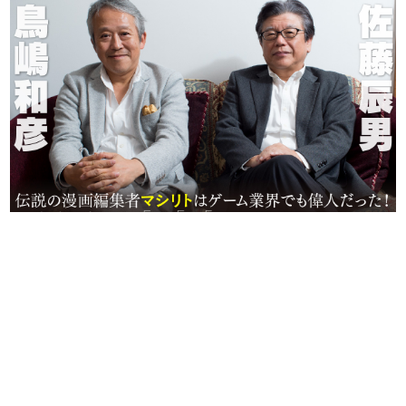
日本のコンテンツ産業やカルチャーに与えた影響を探る企
画です。
日本モバイルゲーム産業史
日本のモバイルゲーム史における主要なトピック・タイト
ルを網羅するほか、開発者へのインタビューや識者による
解説を掲載。約20年の歴史が一望できる決定版！
若ゲのいたり〜ゲームクリエイターの青春〜
『うつヌケ』『ペンと箸』等で知られるマンガ家・田中圭
一先生によるゲーム業界レポートマンガです。
なんでゲームは面白い？
ゲーム開発者・hamatsu氏がゲームの魅力を画面や操作の
具体的な形から解き明かしていく、硬派で骨太な評論連載
です。
ゲームが変えた日本語
「経験値」「裏技」「ラスボス」… ゲームにまつわる言葉
の起源や用法の変遷を、コンピューター文化史研究家・タ
イニーP氏が徹底調査。
カテゴリ
特集記事