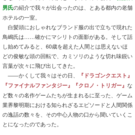
の紹介で我々が出会ったのは、とある都内の老舗
男氏
ホテルの一室。
白髪頭におしゃれなブランド服の出で立ちで現れた
鳥嶋氏は……確かにマシリトの面影がある。そして話
し始めてみると、60歳を超えた人間とは思えないほ
どの俊敏な頭の回転で、カミソリのような切れ味鋭い
言葉が次々に飛び出してきた。
――かくして我々はその日、
『ドラゴンクエスト』
な
『ファイナルファンタジー』『クロノ・トリガー』
ど数々の名作ゲームたちが生まれるに至った、ゲーム
業界黎明期における知られざるエピソードと人間関係
の逸話の数々を、その中心人物の口から聞いていくこ
とになったのであった。