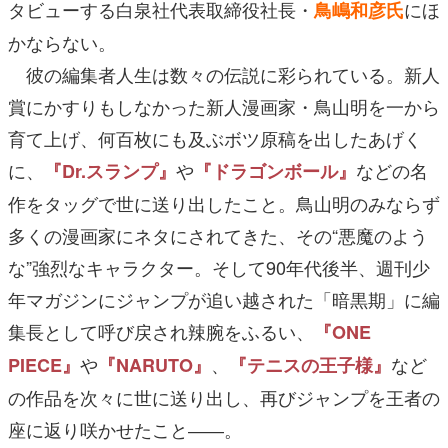
タビューする白泉社代表取締役社長・
にほ
鳥嶋和彦氏
かならない。
彼の編集者人生は数々の伝説に彩られている。新人
賞にかすりもしなかった新人漫画家・鳥山明を一から
育て上げ、何百枚にも及ぶボツ原稿を出したあげく
に、
や
などの名
『Dr.スランプ』
『ドラゴンボール』
作をタッグで世に送り出したこと。鳥山明のみならず
多くの漫画家にネタにされてきた、その“悪魔のよう
な”強烈なキャラクター。そして90年代後半、週刊少
年マガジンにジャンプが追い越された「暗黒期」に編
集長として呼び戻され辣腕をふるい、
『ONE
や
、
など
PIECE』
『NARUTO』
『テニスの王子様』
の作品を次々に世に送り出し、再びジャンプを王者の
座に返り咲かせたこと――。