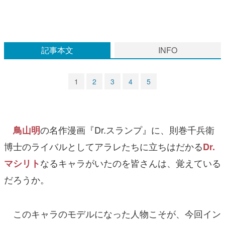
マンガ
女性向け
記事本文
INFO
アプリレビュー
その他
1
2
3
4
5
電ファミニコゲーマーとは？
運営：株式会社マレ
の名作漫画『Dr.スランプ』に、則巻千兵衛
鳥山明
博士のライバルとしてアラレたちに立ちはだかる
Dr.
なるキャラがいたのを皆さんは、覚えている
マシリト
だろうか。
このキャラのモデルになった人物こそが、今回イン