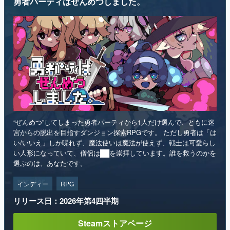
勇者パーティはぜんめつしました。
“ぜんめつ”してしまった勇者パーティから1人だけ選んで、ともに迷
宮からの脱出を目指すダンジョン探索RPGです。 ただし勇者は「は
い/いいえ」しか喋れず、魔法使いは魔法が使えず、戦士は可愛らし
い人形になっていて、僧侶は██を崇拝しています。誰を救うのかを
選ぶのは、あなたです。
インディー
RPG
リリース日：2026年第4四半期
Steamストアページ