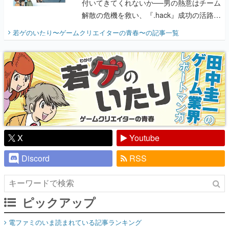
付いてきてくれないか──男の熱意はチーム
解散の危機を救い、『.hack』成功の活路を
開く。業界の快男児・松山 洋に流れる血は
若ゲのいたり〜ゲームクリエイターの青春〜
の記事一覧
『少年ジャンプ』色だった【若ゲのいた
り】
X
Youtube
Discord
RSS
ピックアップ
電ファミのいま読まれている記事ランキング