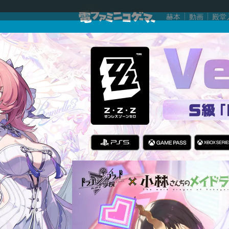
赫本
動画
殿堂