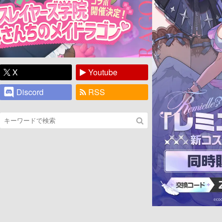
X
Youtube
Discord
RSS