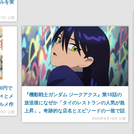
ールを実
27日 公開
50円で
『機動戦士ガンダム ジークアクス』第10話の
々とメ
放送後になぜか「タイのレストランの人気が急
ルメ作
上昇」。奇跡的な店名とエピソードの一致で話
電所だ」
20日 公開
題になるも店主は「私の店に何が起きたの？」
2025年6月13日 公開
名言も
と困惑