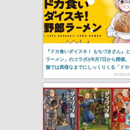
『ドカ食いダイスキ！ もちづきさん』
ラーメン」のコラボが6月7日から開催
舗では異様なまでにしっくりくる「ドカ
り」コラボラーメンが登場、さらに一部
2025年6
ラーメンどんぶりなど限定グッズも販売