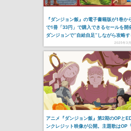
『ダンジョン飯』の電子書籍版が1巻か
で1冊「33円」で購入できるセールを開
ダンジョンで”自給自足”しながら攻略す
メ×ファンタジー。冒頭のスライム、バ
2025年3
クにはじまり、地下4階層の水棲系をお
める
アニメ『ダンジョン飯』第2期のOPとE
ンクレジット映像が公開。主題歌はOP