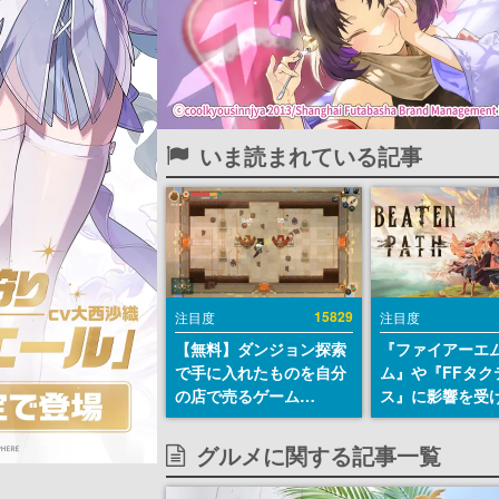
いま読まれている記事
15829
注目度
注目度
【無料】ダンジョン探索
『ファイアーエ
で手に入れたものを自分
ム』や『FFタク
の店で売るゲーム
ス』に影響を受
『Moonlighter』が
戦略RPG『Beat
Steamにて無料配布中！
Path』2027年
グルメに関する記事一覧
続編『Moonlighter 2』
へ。PC（Stea
の9月2日正式リリースを
PS5、Xbox、Sw