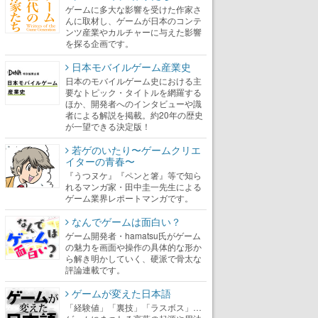
ゲームに多大な影響を受けた作家さ
んに取材し、ゲームが日本のコンテ
ンツ産業やカルチャーに与えた影響
を探る企画です。
日本モバイルゲーム産業史
日本のモバイルゲーム史における主
要なトピック・タイトルを網羅する
ほか、開発者へのインタビューや識
者による解説を掲載。約20年の歴史
が一望できる決定版！
若ゲのいたり〜ゲームクリエ
イターの青春〜
『うつヌケ』『ペンと箸』等で知ら
れるマンガ家・田中圭一先生による
ゲーム業界レポートマンガです。
なんでゲームは面白い？
ゲーム開発者・hamatsu氏がゲーム
の魅力を画面や操作の具体的な形か
ら解き明かしていく、硬派で骨太な
評論連載です。
ゲームが変えた日本語
「経験値」「裏技」「ラスボス」…