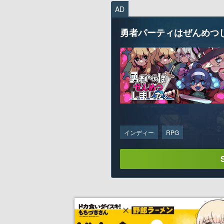
AD
勇者パーティはぜんめつ
インディー
RPG