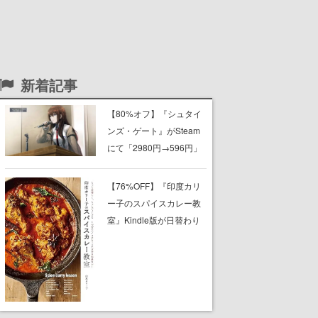
新着記事
【80%オフ】『シュタイ
ンズ・ゲート』がSteam
にて「2980円→596円」
でセール中。『0』『比翼
恋理のだーりん 』ほか、
【76%OFF】『印度カリ
『ロボティクス・ノー
ー子のスパイスカレー教
ツ』『カオスチャイル
室』Kindle版が日替わり
ド』など科学アドベンチ
セールで399円に。初心
ャーシリーズもセール対
者でも自宅で本格スパイ
象に
スカレー