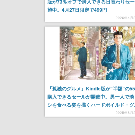
版が73％オフで購入できる日替わりセ
施中。4月27日限定で499円
2026年4月
『孤独のグルメ』Kindle版が“半額”の5
購入できるセールが開催中。男一人で淡
シを食べる姿を描くハードボイルド・グ
品。「うおォン 俺はまるで人間火力発
2025年6月
「ここでは青空がおかずだ」など数々の
飛び出す