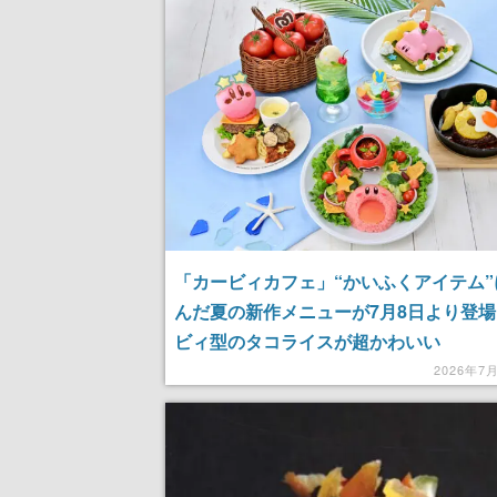
記念したキャンペーン
けにリリース予
「カービィカフェ」“かいふくアイテム”
んだ夏の新作メニューが7月8日より登
ビィ型のタコライスが超かわいい
2026年7