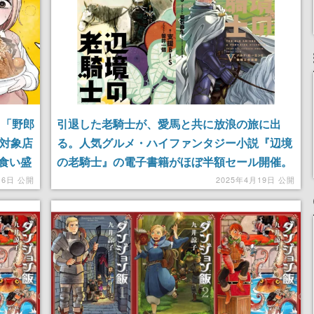
と「野郎
引退した老騎士が、愛馬と共に放浪の旅に出
。対象店
る。人気グルメ・ハイファンタジー小説『辺境
食い盛
の老騎士』の電子書籍がほぼ半額セール開催。
店舗で
全5巻の合本版が定価6490円⇒3400円（税込）
月6日 公開
2025年4月19日 公開
へ
と破格に