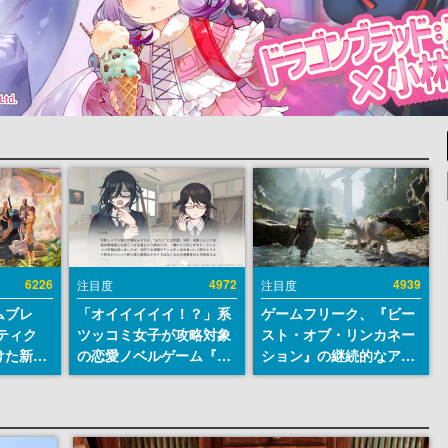
6226
4972
4939
注目度
注目度
ムブレ
「オイイイイイ！？」系
ゲームフリーク、『ビー
ティク
ツッコミ女子が攻略対象
スト・オブ・リンカネー
けた新作
の恋愛ノベルゲーム『美
ション』の継続的なアプ
en
術部カノジョ』Steamス
デ方針を表明。ユーザー
に発売
トアページが公開。「お
からの意見を真摯に受け
m）、
前らーそろそろ自重しろ
止めて対応へ。修正パッ
itch向
ー？＾＾」暗黒微笑の夢
チは約1週間以内に配信