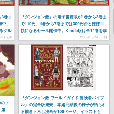
ら3巻ま
『ダンジョン飯』の電子書籍版が1巻から3巻ま
催中。
で110円、4巻から7巻までは300円台とほぼ半
るグル
額になるセール開催中。Kindle版は全14巻を購
ジリス
入が定価1万1088円のところ6963円とお得にな
月8日 公開
2025年1月5日 公開
得に読
り、1693ポイント還元
『ダンジョン飯 ワールドガイド 冒険者バイブ
Dのノ
ル』の完全版発売。本編完結後の様子が語られ
「運
る描き下ろし漫画が100ページ、イラストも