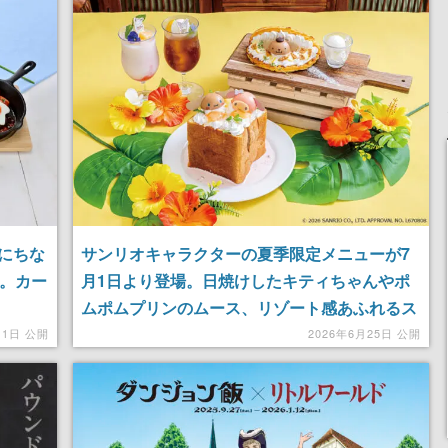
定
女子や、萌え声不思議ち
される予定
ゃん女子と青春を謳歌
にちな
サンリオキャラクターの夏季限定メニューが7
場。カー
月1日より登場。日焼けしたキティちゃんやポ
ムポムプリンのムース、リゾート感あふれるス
イーツなど全6品
月1日 公開
2026年6月25日 公開