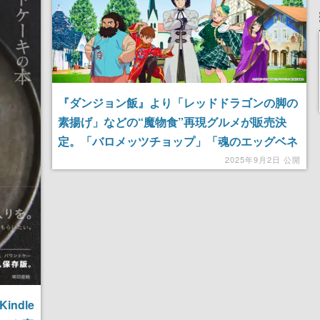
『ダンジョン飯』より「レッドドラゴンの脚の
素揚げ」などの“魔物食”再現グルメが販売決
定。「バロメッツチョップ」「魂のエッグベネ
ディクト」など2期にわたり計16種類を販売。
2025年9月2日 公開
野外民族博物館リトルワールドにて9月27日か
ら来年1月12日まで開催予定
ndle