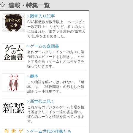
連載・特集一覧
殿堂入り記事
SNS拡散数が数千以上！ ページビュ
ー数万以上！ などなど。多くの人々
に読まれた、電ファミ渾身の“殿堂入
り”記事をまとめました。
ゲームの企画書
名作ゲームクリエイターの方々に製
作時のエピソードをお聞きし、ヒッ
トする企画（ゲーム）とは何か？を
探っていきます。
赫本
この物語を解いてはいけない。『赫
本』は、〈試験問題〉の形をした短
編ホラー小説集です。
新世代に訊く
これからのデジタルゲーム市場を担
う若きクリエイター達の姿を追い、
彼らのルーツと情熱を探っていきま
す。
ゲーム世代の作家たち