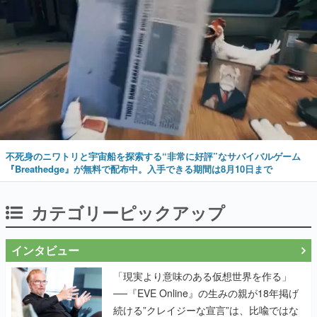
不死身のニワトリと宇宙船を探索する“非常に好評”なサバイバルゲーム
『Breathedge』が無料で配布中。入手できる期間は8月10日まで
カテゴリーピックアップ
インタビュー
「現実より意味のある仮想世界を作る」
──『EVE Online』の生みの親が18年掲げ
続ける”クレイジーな宣言”は、比喩ではな