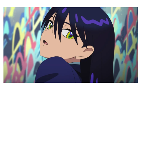
日本のコンテンツ産業やカルチャーに与えた影響を探る企
画です。
日本モバイルゲーム産業史
日本のモバイルゲーム史における主要なトピック・タイト
ルを網羅するほか、開発者へのインタビューや識者による
解説を掲載。約20年の歴史が一望できる決定版！
若ゲのいたり〜ゲームクリエイターの青春〜
『うつヌケ』『ペンと箸』等で知られるマンガ家・田中圭
一先生によるゲーム業界レポートマンガです。
なんでゲームは面白い？
ゲーム開発者・hamatsu氏がゲームの魅力を画面や操作の
具体的な形から解き明かしていく、硬派で骨太な評論連載
です。
ゲームが変えた日本語
「経験値」「裏技」「ラスボス」… ゲームにまつわる言葉
の起源や用法の変遷を、コンピューター文化史研究家・タ
イニーP氏が徹底調査。
カテゴリ
特集記事