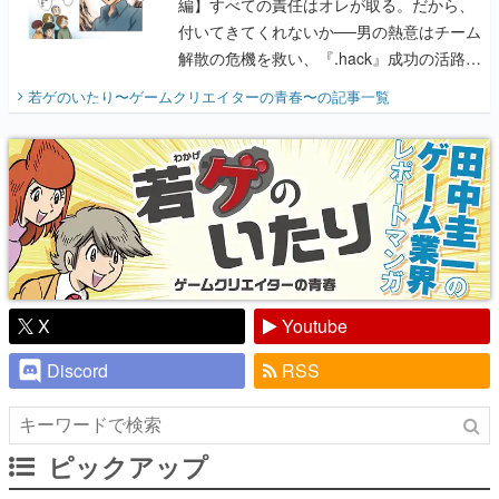
編】すべての責任はオレが取る。だから、
付いてきてくれないか──男の熱意はチーム
解散の危機を救い、『.hack』成功の活路を
開く。業界の快男児・松山 洋に流れる血は
若ゲのいたり〜ゲームクリエイターの青春〜
の記事一覧
『少年ジャンプ』色だった【若ゲのいた
り】
X
Youtube
Discord
RSS
ピックアップ