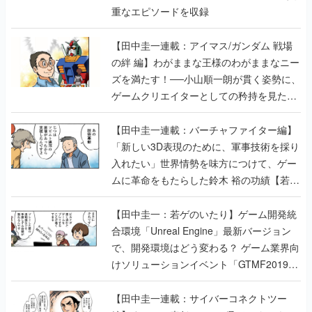
重なエピソードを収録
【田中圭一連載：アイマス/ガンダム 戦場
の絆 編】わがままな王様のわがままなニー
ズを満たす！──小山順一朗が貫く姿勢に、
ゲームクリエイターとしての矜持を見た
【若ゲのいたり最終回】
【田中圭一連載：バーチャファイター編】
「新しい3D表現のために、軍事技術を採り
入れたい」世界情勢を味方につけて、ゲー
ムに革命をもたらした鈴木 裕の功績【若ゲ
のいたり】
【田中圭一：若ゲのいたり】ゲーム開発統
合環境「Unreal Engine」最新バージョン
で、開発環境はどう変わる？ ゲーム業界向
けソリューションイベント「GTMF2019」
に行って、より理解を深めよう【PR】
【田中圭一連載：サイバーコネクトツー