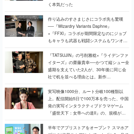
く本気だった
作り込みのすさまじさにコラボ先も驚嘆
──『Wizardry Variants Daphne』
×『FFXI』コラボが期間限定なのにジョブ
もキャラも武器も戦闘システムもワンオフ
で作り込まれた理由を両ディレクターに聞
く
『TATSUJIN』の弓削雅稔×『ライデンファ
イターズ』の齋藤貴幸──かつて縦シュー全
盛期を支えていた2人が、30年後に同じ会
社で机を並べる理由とは。新作
『TATSUJIN EXTREME』で初タッグを組
んだレジェンド2人に訊く開発秘話
実写映像1000分、ルート分岐100種類以
上。配信開始5日で100万本を売った、中国
発の実写インタラクティブドラマゲーム
『盛世天下：女帝への道II』の、規模が違
うこだわりをプロデューサーに聞いた
半年でアプリストアをオープン？ スマホア