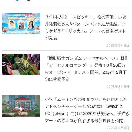
“ｽﾋﾟｷ本人”と「スピッキー」役の声優・小坂
井祐莉絵さん&パク・シユンさんが集結。コ
ミケ108『トリッカル』ブースの登場ゲスト
が発表
2026年8月9日
『機動戦士ガンダム アーセナルベース』新作
『アーセナルコマンダー』発表！8月28日か
らオープンベータテスト開催、2027年2月下
旬に稼働予定
2026年8月9日
小説『ムーミン谷の夏まつり』を原作とした
アドベンチャーゲームがSwitch、Switch 2、
PC（Steam）向けに2026年秋発売へ。手描き
アートの雰囲気が良すぎる最新映像も公開
2026年8月9日