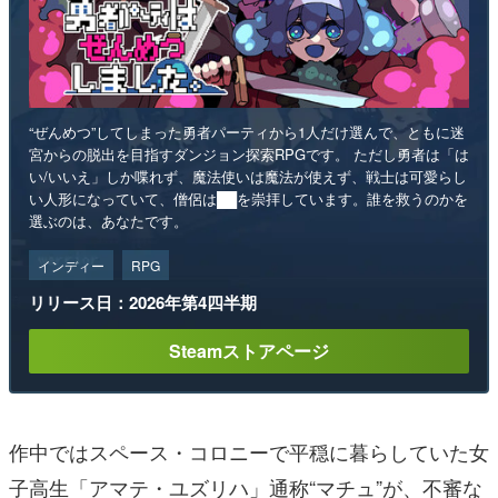
“ぜんめつ”してしまった勇者パーティから1人だけ選んで、ともに迷
宮からの脱出を目指すダンジョン探索RPGです。 ただし勇者は「は
い/いいえ」しか喋れず、魔法使いは魔法が使えず、戦士は可愛らし
い人形になっていて、僧侶は██を崇拝しています。誰を救うのかを
選ぶのは、あなたです。
インディー
RPG
リリース日：2026年第4四半期
Steamストアページ
作中ではスペース・コロニーで平穏に暮らしていた女
子高生「アマテ・ユズリハ」通称“マチュ”が、不審な