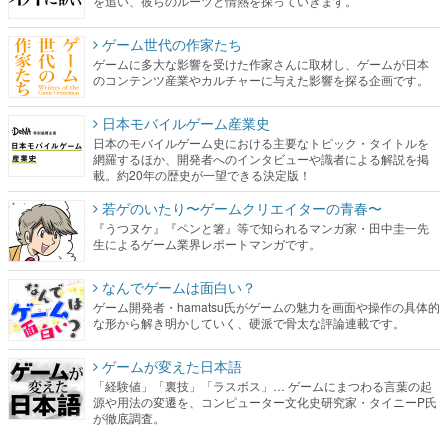
を追い、彼らのルーツと情熱を探っていきます。
ゲーム世代の作家たち
ゲームに多大な影響を受けた作家さんに取材し、ゲームが日本
のコンテンツ産業やカルチャーに与えた影響を探る企画です。
日本モバイルゲーム産業史
日本のモバイルゲーム史における主要なトピック・タイトルを
網羅するほか、開発者へのインタビューや識者による解説を掲
載。約20年の歴史が一望できる決定版！
若ゲのいたり〜ゲームクリエイターの青春〜
『うつヌケ』『ペンと箸』等で知られるマンガ家・田中圭一先
生によるゲーム業界レポートマンガです。
なんでゲームは面白い？
ゲーム開発者・hamatsu氏がゲームの魅力を画面や操作の具体的
な形から解き明かしていく、硬派で骨太な評論連載です。
ゲームが変えた日本語
「経験値」「裏技」「ラスボス」… ゲームにまつわる言葉の起
源や用法の変遷を、コンピューター文化史研究家・タイニーP氏
が徹底調査。