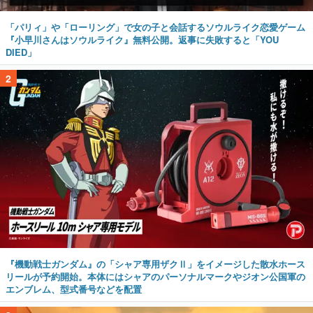
「パリィ」や「ローリング」で女の子と会話するソウルライク恋愛ゲーム
『小早川さんはソウルライク』無料公開。返事に失敗すると「YOU
DIED」
2
『機動戦士ガンダム』の「シャア専用ザクⅡ」をイメージした散水ホース
リールが予約開始。本体にはシャアのパーソナルマークやジオン公国軍の
エンブレム、型式番号などを配置