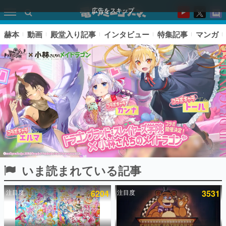
広告をスキップ
赫本
動画
殿堂入り記事
インタビュー
特集記事
マンガ
いま読まれている記事
ピックアップ
注目度
6204
注目度
3531
電ファミのいま読まれている記事ランキング
アプリセール情報