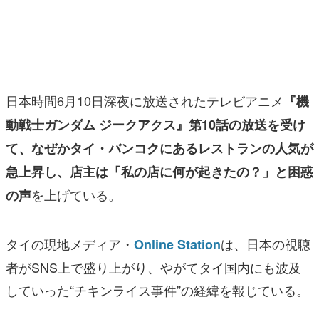
マンガ
女性向け
アプリレビュー
日本時間6月10日深夜に放送されたテレビアニメ
『機
その他
動戦士ガンダム ジークアクス』第10話の放送を受け
て、なぜかタイ・バンコクにあるレストランの人気が
電ファミニコゲーマーとは？
急上昇し、店主は「私の店に何が起きたの？」と困惑
運営：株式会社マレ
を上げている。
の声
タイの現地メディア・
は、日本の視聴
Online Station
者がSNS上で盛り上がり、やがてタイ国内にも波及
していった“チキンライス事件”の経緯を報じている。