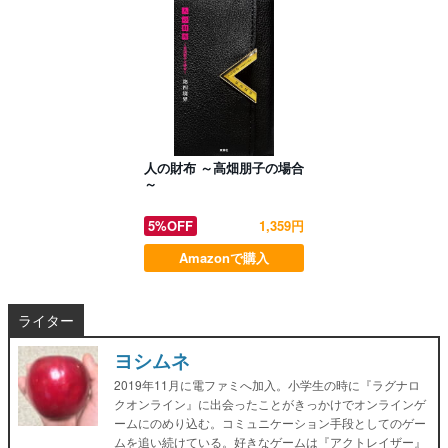
人の財布 ～高畑朋子の場合
～
5%OFF
1,359円
Amazonで購入
ライター
ヨシムネ
2019年11月に電ファミへ加入。小学生の時に『ラグナロ
クオンライン』に出会ったことがきっかけでオンラインゲ
ームにのめり込む。コミュニケーション手段としてのゲー
ムを追い続けている。好きなゲームは『アクトレイザー』