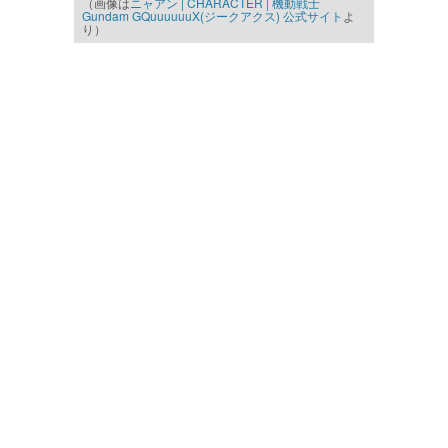
（画像は
ニャアン | CHARACTER | 機動戦士
Gundam GQuuuuuuX(ジークアクス) 公式サイト
よ
り）