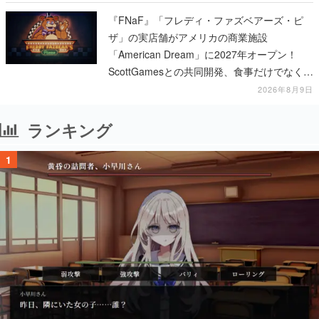
『FNaF』「フレディ・ファズベアーズ・ピ
ザ」の実店舗がアメリカの商業施設
「American Dream」に2027年オープン！
ScottGamesとの共同開発、食事だけでなくス
テージショーや没入型のホラー体験も楽しめ
2026年8月9日
る
ランキング
1