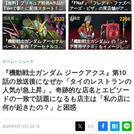
【無料】プリキュア映画4作品が
『FNaF』「フレディ・ファズベ
TVerで新たに配信スタート！な
アーズ・ピザ」の実店舗がアメ
インタビュー
んと2018年～2024年の映画ほぼ
リカの商業施設「American
注目度
3322
注目度
2266
すべてが見放題に、ぶっちゃけ
Dream」に2027年オープン！
連載・特集一覧
ありえないラインナップ
ScottGamesとの共同開発、食
事だけでなくステージショーや
殿堂入り記事
没入型のホラー体験も楽しめる
SNS拡散数が数千以上！ ページビュー数万以上！ などな
『機動戦士ガンダム アーセナル
『機動戦士ガンダム』の「シャ
ど。多くの人々に読まれた、電ファミ渾身の“殿堂入り”記
ベース』新作『アーセナルコマ
ア専用ザクⅡ」をイメージした
事をまとめました。
ンダー』発表！8月28日からオ
散水ホースリールが予約開始。
ープンベータテスト開催、2027
本体にはシャアのパーソナルマ
ゲームの企画書
ホーム
ニュース
年2月下旬に稼働予定
ークやジオン公国軍のエンブレ
名作ゲームクリエイターの方々に製作時のエピソードをお
聞きし、ヒットする企画（ゲーム）とは何か？を探ってい
ム、型式番号などを配置
『機動戦士ガンダム ジークアクス』第10
きます。
話の放送後になぜか「タイのレストランの
赫本
この物語を解いてはいけない。『赫本』は、〈試験問題〉
人気が急上昇」。奇跡的な店名とエピソー
の形をした短編ホラー小説集です。
ドの一致で話題になるも店主は「私の店に
何が起きたの？」と困惑
新世代に訊く
これからのデジタルゲーム市場を担う若きクリエイター達
の姿を追い、彼らのルーツと情熱を探っていきます。
2025年6月13日 23:13
反応
ゲーム世代の作家たち
ゲームに多大な影響を受けた作家さんに取材し、ゲームが