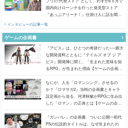
プリの“代替ストア”として、わずか6ヵ月で
国内向けローンチを行った発見型ストア
『あっぷアリーナ！』仕掛け人に話を聞い
てみた
インタビュー
の記事一覧
ゲームの企画書
『アビス』は、ひとつの奇跡だった──膨大
な開発資料とともに『テイルズ オブ ジ ア
ビス』開発陣に聞く、「生まれた意味を知
るRPG」が生まれた理由【ゲームの企画
書】
なにが、人を「ロマンシング」させるの
か？『ロマサガ2』当時の企画書とキャラ
設定画から迫る、河津秋敏がRPGに生み出
した「ロマン」の正体とは【ゲームの企画
書】
『ガンパレ』の企画書、ついに公開━初代
PSの伝説的タイトルは、なぜ生まれたの