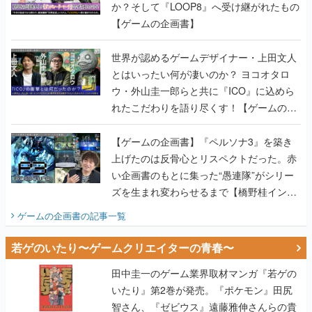
か？そして『LOOP8』へ受け継がれたもの
【ゲームの企画書】
世界が認めるゲームデザイナー・上田文人
とはいったい何が凄いのか？ ヨコオタロ
ウ・外山圭一郎らと共に『ICO』に込めら
れたこだわりを語り尽くす！【ゲームの企
画書】
【ゲームの企画書】『ペルソナ3』を築き
上げたのは反骨心とリスペクトだった。赤
い企画書のもとに集った“愚連隊”がシリー
ズを生まれ変わらせるまで【橋野桂インタ
ビュー】
ゲームの企画書
の記事一覧
若ゲのいたり〜ゲームクリエイターの青春〜
田中圭一のゲーム業界取材マンガ『若ゲの
いたり』第2巻が発売。『ポケモン』田尻
智さん、『ゼビウス』遠藤雅伸さんらの貴