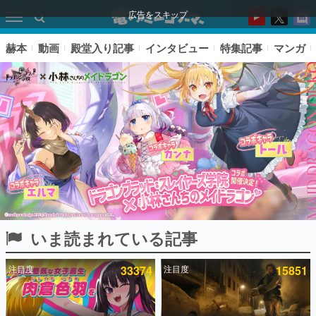
広告をスキップ
赫本
動画
殿堂入り記事
インタビュー
特集記事
マンガ
いま読まれている記事
ピックアップ
注目度
33374
注目度
15851
電ファミのいま読まれている記事ランキング
アプリセール情報