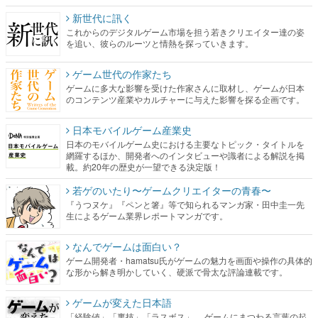
新世代に訊く
これからのデジタルゲーム市場を担う若きクリエイター達の姿
を追い、彼らのルーツと情熱を探っていきます。
ゲーム世代の作家たち
ゲームに多大な影響を受けた作家さんに取材し、ゲームが日本
のコンテンツ産業やカルチャーに与えた影響を探る企画です。
日本モバイルゲーム産業史
日本のモバイルゲーム史における主要なトピック・タイトルを
網羅するほか、開発者へのインタビューや識者による解説を掲
載。約20年の歴史が一望できる決定版！
若ゲのいたり〜ゲームクリエイターの青春〜
『うつヌケ』『ペンと箸』等で知られるマンガ家・田中圭一先
生によるゲーム業界レポートマンガです。
なんでゲームは面白い？
ゲーム開発者・hamatsu氏がゲームの魅力を画面や操作の具体的
な形から解き明かしていく、硬派で骨太な評論連載です。
ゲームが変えた日本語
「経験値」「裏技」「ラスボス」… ゲームにまつわる言葉の起