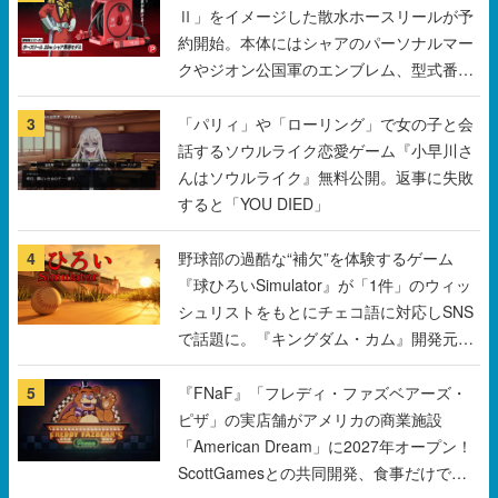
Ⅱ」をイメージした散水ホースリールが予
約開始。本体にはシャアのパーソナルマー
クやジオン公国軍のエンブレム、型式番号
などを配置
3
「パリィ」や「ローリング」で女の子と会
話するソウルライク恋愛ゲーム『小早川さ
んはソウルライク』無料公開。返事に失敗
すると「YOU DIED」
4
野球部の過酷な“補欠”を体験するゲーム
『球ひろいSimulator』が「1件」のウィッ
シュリストをもとにチェコ語に対応しSNS
で話題に。『キングダム・カム』開発元や
チェコのプロ野球選手から称賛の声
5
『FNaF』「フレディ・ファズベアーズ・
ピザ」の実店舗がアメリカの商業施設
「American Dream」に2027年オープン！
ScottGamesとの共同開発、食事だけでな