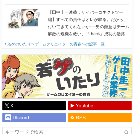
に行って、より理解を深めよう【PR】
【田中圭一連載：サイバーコネクトツー
編】すべての責任はオレが取る。だから、
付いてきてくれないか──男の熱意はチーム
解散の危機を救い、『.hack』成功の活路を
開く。業界の快男児・松山 洋に流れる血は
若ゲのいたり〜ゲームクリエイターの青春〜
の記事一覧
『少年ジャンプ』色だった【若ゲのいた
り】
X
Youtube
Discord
RSS