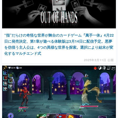
“指”だらけの奇怪な世界が舞台のカードゲーム『萬手一体』4月22
日に発売決定、第1章が遊べる体験版は3月14日に配信予定。悪夢
を彷徨う主人公は、4つの異様な世界を探索。選択により結末が変
化するマルチエンド式
2025年3月11日 公開