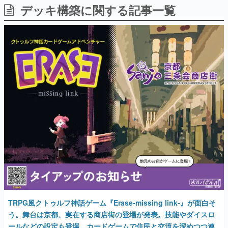
デッキ構築に関する記事一覧
日本のコンテンツ産業やカルチャーに与えた影響を探る企
画です。
日本モバイルゲーム産業史
日本のモバイルゲーム史における主要なトピック・タイト
ルを網羅するほか、開発者へのインタビューや識者による
解説を掲載。約20年の歴史が一望できる決定版！
若ゲのいたり〜ゲームクリエイターの青春〜
『うつヌケ』『ペンと箸』等で知られるマンガ家・田中圭
一先生によるゲーム業界レポートマンガです。
なんでゲームは面白い？
ゲーム開発者・hamatsu氏がゲームの魅力を画面や操作の
具体的な形から解き明かしていく、硬派で骨太な評論連載
です。
ゲームが変えた日本語
「経験値」「裏技」「ラスボス」… ゲームにまつわる言葉
の起源や用法の変遷を、コンピューター文化史研究家・タ
イニーP氏が徹底調査。
カテゴリ
TRPG風クトゥルフ神話ゲーム『Erase-missing link-』が面白そ
う。舞台は京都、実在する商店街の登場が発表。技能やダイスロ
ールなどの設定も登場。カードゲームで住民と交流を深めつつ連
特集記事