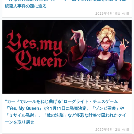
続殺人事件の謎に迫る
マンガ
2026年4月10日 公開
女性向け
アプリレビュー
その他
電ファミニコゲーマーとは？
運営：株式会社マレ
“カードでルールをねじ曲げる”ローグライト・チェスゲーム
『Yes, My Queen』が11月11日に発売決定。「ゾンビ召喚」や
「ミサイル発射」、「敵の洗脳」など多彩な計略で囚われたクイ
ーンを取り戻せ
2025年9月12日 公開