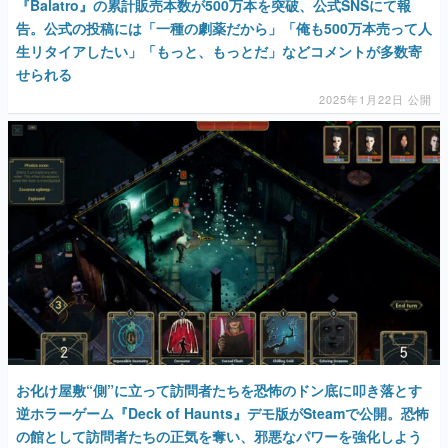
『Balatro』の累計販売本数が500万本を突破、公式SNSにて報
告。公式の投稿には「一種の劇薬だから」「俺も500万本売って人
生リタイアしたい」「もっと、もっとだ」などコメントが多数寄
せられる
2025年1月22日 公開
お化け屋敷“側”に立って訪問者たちを恐怖のドン底に叩き落とす
逆ホラーゲーム『Deck of Haunts』デモ版がSteamで公開。恐怖
の館として訪問者たちの正気を奪い、邪悪なパワーを強化しよう