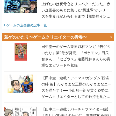
上げたのは反骨心とリスペクトだった。赤
い企画書のもとに集った“愚連隊”がシリー
ズを生まれ変わらせるまで【橋野桂インタ
ビュー】
ゲームの企画書
の記事一覧
若ゲのいたり〜ゲームクリエイターの青春〜
田中圭一のゲーム業界取材マンガ『若ゲの
いたり』第2巻が発売。『ポケモン』田尻
智さん、『ゼビウス』遠藤雅伸さんらの貴
重なエピソードを収録
【田中圭一連載：アイマス/ガンダム 戦場
の絆 編】わがままな王様のわがままなニー
ズを満たす！──小山順一朗が貫く姿勢に、
ゲームクリエイターとしての矜持を見た
【若ゲのいたり最終回】
【田中圭一連載：バーチャファイター編】
「新しい3D表現のために、軍事技術を採り