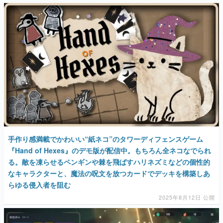
手作り感満載でかわいい“紙ネコ”のタワーディフェンスゲーム
『Hand of Hexes』のデモ版が配信中。もちろん全ネコなでられ
る。敵を凍らせるペンギンや棘を飛ばすハリネズミなどの個性的
なキャラクターと、魔法の呪文を放つカードでデッキを構築しあ
らゆる侵入者を阻む
2025年8月12日 公開