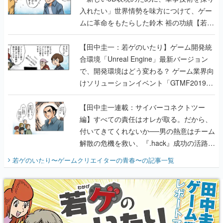
入れたい」世界情勢を味方につけて、ゲー
ムに革命をもたらした鈴木 裕の功績【若ゲ
のいたり】
【田中圭一：若ゲのいたり】ゲーム開発統
合環境「Unreal Engine」最新バージョン
で、開発環境はどう変わる？ ゲーム業界向
けソリューションイベント「GTMF2019」
に行って、より理解を深めよう【PR】
【田中圭一連載：サイバーコネクトツー
編】すべての責任はオレが取る。だから、
付いてきてくれないか──男の熱意はチーム
解散の危機を救い、『.hack』成功の活路を
開く。業界の快男児・松山 洋に流れる血は
若ゲのいたり〜ゲームクリエイターの青春〜
の記事一覧
『少年ジャンプ』色だった【若ゲのいた
り】