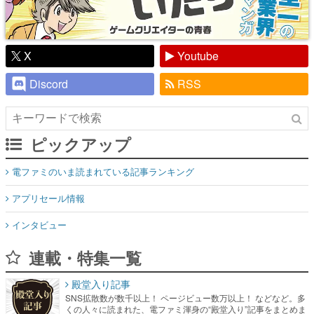
X
Youtube
Discord
RSS
ピックアップ
電ファミのいま読まれている記事ランキング
アプリセール情報
インタビュー
連載・特集一覧
殿堂入り記事
SNS拡散数が数千以上！ ページビュー数万以上！ などなど。多
くの人々に読まれた、電ファミ渾身の“殿堂入り”記事をまとめま