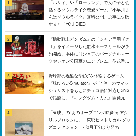
1
「パリィ」や「ローリング」で女の子と会
話するソウルライク恋愛ゲーム『小早川さ
んはソウルライク』無料公開。返事に失敗
すると「YOU DIED」
2
『機動戦士ガンダム』の「シャア専用ザク
Ⅱ」をイメージした散水ホースリールが予
約開始。本体にはシャアのパーソナルマー
クやジオン公国軍のエンブレム、型式番号
などを配置
3
野球部の過酷な“補欠”を体験するゲーム
『球ひろいSimulator』が「1件」のウィッ
シュリストをもとにチェコ語に対応しSNS
で話題に。『キングダム・カム』開発元や
チェコのプロ野球選手から称賛の声
4
「東映」の“あのオープニング映像”がアク
リルブロックに。「東映ヒストリカル グッ
ズコレクション」が8月下旬より発売