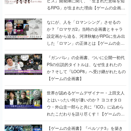
ビス』開発陣に聞く、「生まれた意味を知
るRPG」が生まれた理由【ゲームの企画
書】
なにが、人を「ロマンシング」させるの
か？『ロマサガ2』当時の企画書とキャラ
設定画から迫る、河津秋敏がRPGに生み出
した「ロマン」の正体とは【ゲームの企画
書】
『ガンパレ』の企画書、ついに公開━初代
PSの伝説的タイトルは、なぜ生まれたの
か？そして『LOOP8』へ受け継がれたもの
【ゲームの企画書】
世界が認めるゲームデザイナー・上田文人
とはいったい何が凄いのか？ ヨコオタロ
ウ・外山圭一郎らと共に『ICO』に込めら
れたこだわりを語り尽くす！【ゲームの企
画書】
【ゲームの企画書】『ペルソナ3』を築き