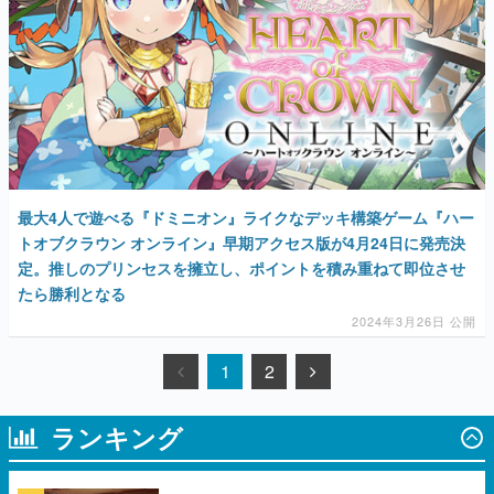
最大4人で遊べる『ドミニオン』ライクなデッキ構築ゲーム『ハー
トオブクラウン オンライン』早期アクセス版が4月24日に発売決
定。推しのプリンセスを擁立し、ポイントを積み重ねて即位させ
たら勝利となる
2024年3月26日 公開
1
2
ランキング