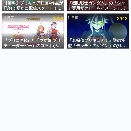
【無料】プリキュア映画4作品が
『機動戦士ガンダム』の「シャ
TVerで新たに配信スタート！な
ア専用ザクⅡ」をイメージした
インタビュー
んと2018年～2024年の映画ほぼ
散水ホースリールが予約開始。
注目度
2629
注目度
2442
すべてが見放題に、ぶっちゃけ
本体にはシャアのパーソナルマ
連載・特集一覧
ありえないラインナップ
ークやジオン公国軍のエンブレ
ム、型式番号などを配置
殿堂入り記事
SNS拡散数が数千以上！ ページビュー数万以上！ などな
『プリコネR』と『ウマ娘 プリ
『名探偵プリキュア！』謎の怪
ど。多くの人々に読まれた、電ファミ渾身の“殿堂入り”記
ティーダービー』のコラボが決
盗「デッチ・アゲイン」の担当
事をまとめました。
定！“最大170連無料”の8.5周年
キャストは天﨑滉平さんと判
キャンペーンなども発表
明。『Re:ゼロから始める異世
ゲームの企画書
界生活』オットー役、『ヒプノ
名作ゲームクリエイターの方々に製作時のエピソードをお
聞きし、ヒットする企画（ゲーム）とは何か？を探ってい
シスマイク』山田三郎役など
きます。
赫本
この物語を解いてはいけない。『赫本』は、〈試験問題〉
の形をした短編ホラー小説集です。
新世代に訊く
これからのデジタルゲーム市場を担う若きクリエイター達
の姿を追い、彼らのルーツと情熱を探っていきます。
ゲーム世代の作家たち
ゲームに多大な影響を受けた作家さんに取材し、ゲームが