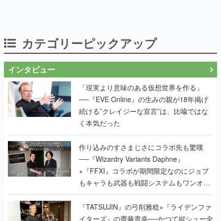
カテゴリーピックアップ
インタビュー
「現実より意味のある仮想世界を作る」
──『EVE Online』の生みの親が18年掲げ
続ける”クレイジーな宣言”は、比喩ではな
く本気だった
作り込みのすさまじさにコラボ先も驚嘆
──『Wizardry Variants Daphne』
×『FFXI』コラボが期間限定なのにジョブ
もキャラも武器も戦闘システムもワンオフ
で作り込まれた理由を両ディレクターに聞
く
『TATSUJIN』の弓削雅稔×『ライデンファ
イターズ』の齋藤貴幸──かつて縦シュー全