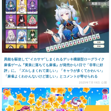
異能を駆使して‟イカサマ”しまくれるデッキ構築型ローグライク
麻雀ゲーム『黄泉に落ちても麻雀』が発売から1日で「非常に好
評」に。「ズルしまくれて楽しい」「キャラが多くてかわいい」
「麻雀よくわかんないけど楽しい」とコメントが寄せられる
2025年7月19日 公開