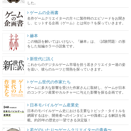
した。
ゲームの企画書
名作ゲームクリエイターの方々に製作時のエピソードをお聞き
し、ヒットする企画（ゲーム）とは何か？を探っていきます。
赫本
この物語を解いてはいけない。『赫本』は、〈試験問題〉の形
をした短編ホラー小説集です。
新世代に訊く
これからのデジタルゲーム市場を担う若きクリエイター達の姿
を追い、彼らのルーツと情熱を探っていきます。
ゲーム世代の作家たち
ゲームに多大な影響を受けた作家さんに取材し、ゲームが日本
のコンテンツ産業やカルチャーに与えた影響を探る企画です。
日本モバイルゲーム産業史
日本のモバイルゲーム史における主要なトピック・タイトルを
網羅するほか、開発者へのインタビューや識者による解説を掲
載。約20年の歴史が一望できる決定版！
若ゲのいたり〜ゲームクリエイターの青春〜