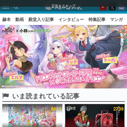
広告をスキップ
赫本
動画
殿堂入り記事
インタビュー
特集記事
マンガ
いま読まれている記事
ピックアップ
注目度
6611
注目度
2739
電ファミのいま読まれている記事ランキング
アプリセール情報