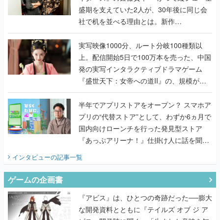
盛期を支えていた2人が、30年後に同じ会
社で机を並べる理由とは。新作
『TATSUJIN EXTREME』で初タッグを組
んだレジェンド2人に訊く開発秘話
実写映像1000分、ルート分岐100種類以
上。配信開始5日で100万本を売った、中国
発の実写インタラクティブドラマゲーム
『盛世天下：女帝への道II』の、規模が違
うこだわりをプロデューサーに聞いた
半年でアプリストアをオープン？ スマホア
プリの“代替ストア”として、わずか6ヵ月で
国内向けローンチを行った発見型ストア
『あっぷアリーナ！』仕掛け人に話を聞い
てみた
インタビュー
の記事一覧
ゲームの企画書
『アビス』は、ひとつの奇跡だった──膨大
な開発資料とともに『テイルズ オブ ジ ア