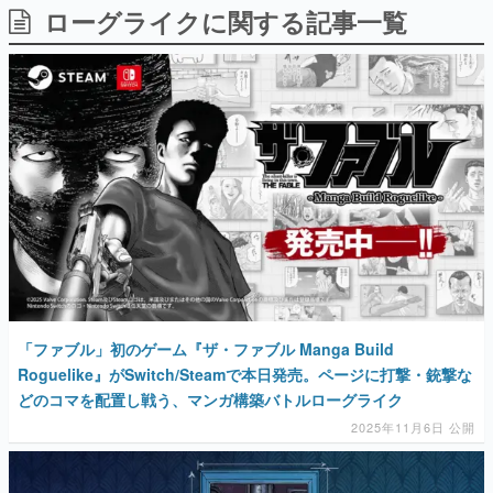
ローグライクに関する記事一覧
日本のコンテンツ産業やカルチャーに与えた影響を探る企
画です。
日本モバイルゲーム産業史
日本のモバイルゲーム史における主要なトピック・タイト
ルを網羅するほか、開発者へのインタビューや識者による
解説を掲載。約20年の歴史が一望できる決定版！
若ゲのいたり〜ゲームクリエイターの青春〜
『うつヌケ』『ペンと箸』等で知られるマンガ家・田中圭
一先生によるゲーム業界レポートマンガです。
なんでゲームは面白い？
ゲーム開発者・hamatsu氏がゲームの魅力を画面や操作の
具体的な形から解き明かしていく、硬派で骨太な評論連載
です。
ゲームが変えた日本語
「ファブル」初のゲーム『ザ・ファブル Manga Build
「経験値」「裏技」「ラスボス」… ゲームにまつわる言葉
の起源や用法の変遷を、コンピューター文化史研究家・タ
Roguelike』がSwitch/Steamで本日発売。ページに打撃・銃撃な
イニーP氏が徹底調査。
どのコマを配置し戦う、マンガ構築バトルローグライク
2025年11月6日 公開
カテゴリ
特集記事