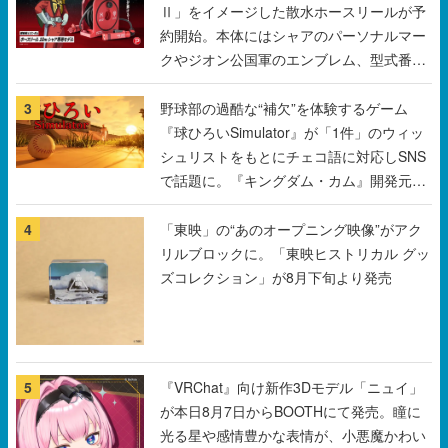
Ⅱ」をイメージした散水ホースリールが予
約開始。本体にはシャアのパーソナルマー
クやジオン公国軍のエンブレム、型式番号
などを配置
3
野球部の過酷な“補欠”を体験するゲーム
『球ひろいSimulator』が「1件」のウィッ
シュリストをもとにチェコ語に対応しSNS
で話題に。『キングダム・カム』開発元や
チェコのプロ野球選手から称賛の声
4
「東映」の“あのオープニング映像”がアク
リルブロックに。「東映ヒストリカル グッ
ズコレクション」が8月下旬より発売
5
『VRChat』向け新作3Dモデル「ニュイ」
が本日8月7日からBOOTHにて発売。瞳に
光る星や感情豊かな表情が、小悪魔かわい