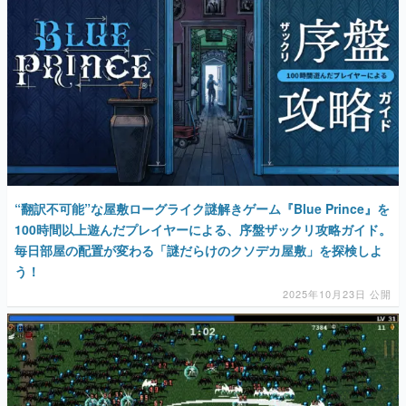
マンガ
女性向け
アプリレビュー
その他
電ファミニコゲーマーとは？
“翻訳不可能”な屋敷ローグライク謎解きゲーム『Blue Prince』を
運営：株式会社マレ
100時間以上遊んだプレイヤーによる、序盤ザックリ攻略ガイド。
毎日部屋の配置が変わる「謎だらけのクソデカ屋敷」を探検しよ
う！
2025年10月23日 公開