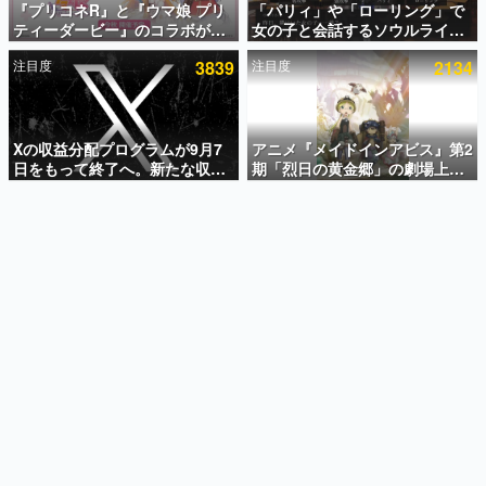
『プリコネR』と『ウマ娘 プリ
「パリィ」や「ローリング」で
ティーダービー』のコラボが決
女の子と会話するソウルライク
インタビュー
定！“最大170連無料”の8.5周年
恋愛ゲーム『小早川さんはソウ
注目度
3839
注目度
2134
キャンペーンなども発表
ルライク』無料公開。返事に失
連載・特集一覧
敗すると「YOU DIED」
殿堂入り記事
SNS拡散数が数千以上！ ページビュー数万以上！ などな
Xの収益分配プログラムが9月7
アニメ『メイドインアビス』第2
ど。多くの人々に読まれた、電ファミ渾身の“殿堂入り”記
日をもって終了へ。新たな収益
期「烈日の黄金郷」の劇場上映
事をまとめました。
化制度「Original Content
が決定！レグ役・伊瀬茉莉也さ
Rewards Program」を発表
んらが登壇する舞台挨拶も実施
ゲームの企画書
名作ゲームクリエイターの方々に製作時のエピソードをお
聞きし、ヒットする企画（ゲーム）とは何か？を探ってい
きます。
赫本
この物語を解いてはいけない。『赫本』は、〈試験問題〉
の形をした短編ホラー小説集です。
新世代に訊く
これからのデジタルゲーム市場を担う若きクリエイター達
の姿を追い、彼らのルーツと情熱を探っていきます。
ゲーム世代の作家たち
ゲームに多大な影響を受けた作家さんに取材し、ゲームが