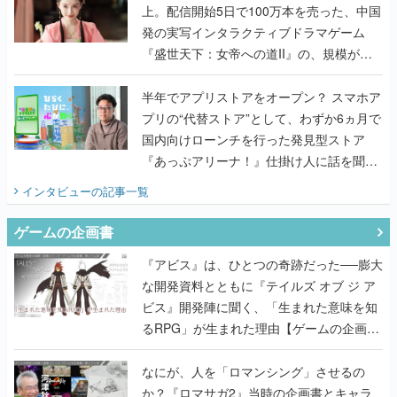
上。配信開始5日で100万本を売った、中国
発の実写インタラクティブドラマゲーム
『盛世天下：女帝への道II』の、規模が違
うこだわりをプロデューサーに聞いた
半年でアプリストアをオープン？ スマホア
プリの“代替ストア”として、わずか6ヵ月で
国内向けローンチを行った発見型ストア
『あっぷアリーナ！』仕掛け人に話を聞い
てみた
インタビュー
の記事一覧
ゲームの企画書
『アビス』は、ひとつの奇跡だった──膨大
な開発資料とともに『テイルズ オブ ジ ア
ビス』開発陣に聞く、「生まれた意味を知
るRPG」が生まれた理由【ゲームの企画
書】
なにが、人を「ロマンシング」させるの
か？『ロマサガ2』当時の企画書とキャラ