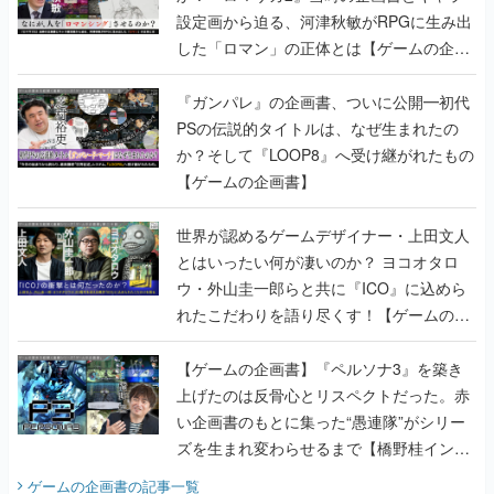
設定画から迫る、河津秋敏がRPGに生み出
した「ロマン」の正体とは【ゲームの企画
書】
『ガンパレ』の企画書、ついに公開━初代
PSの伝説的タイトルは、なぜ生まれたの
か？そして『LOOP8』へ受け継がれたもの
【ゲームの企画書】
世界が認めるゲームデザイナー・上田文人
とはいったい何が凄いのか？ ヨコオタロ
ウ・外山圭一郎らと共に『ICO』に込めら
れたこだわりを語り尽くす！【ゲームの企
画書】
【ゲームの企画書】『ペルソナ3』を築き
上げたのは反骨心とリスペクトだった。赤
い企画書のもとに集った“愚連隊”がシリー
ズを生まれ変わらせるまで【橋野桂インタ
ビュー】
ゲームの企画書
の記事一覧