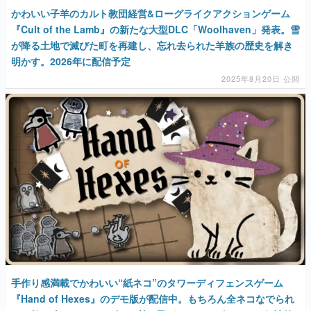
かわいい子羊のカルト教団経営&ローグライクアクションゲーム
『Cult of the Lamb』の新たな大型DLC「Woolhaven」発表。雪
が降る土地で滅びた町を再建し、忘れ去られた羊族の歴史を解き
明かす。2026年に配信予定
2025年8月20日 公開
手作り感満載でかわいい“紙ネコ”のタワーディフェンスゲーム
『Hand of Hexes』のデモ版が配信中。もちろん全ネコなでられ