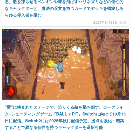
る。敵を凍らせるペンギンや棘を飛ばすハリネズミなどの個性的
なキャラクターと、魔法の呪文を放つカードでデッキを構築しあ
らゆる侵入者を阻む
2025年8月12日 公開
“壁”に挟まれたステージで、迫りくる敵を撃ち倒す。ローグライ
ク×シューティングゲーム『BALL x PIT』Switchに向けて10月15
日に配信。Switch2には2025年秋に配信予定。拠点を強化・増築
することで異なる個性を持つキャラクターを選択可能