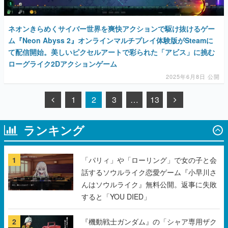
ネオンきらめくサイバー世界を爽快アクションで駆け抜けるゲー
ム『Neon Abyss 2』オンラインマルチプレイ体験版がSteamに
て配信開始。美しいピクセルアートで彩られた「アビス」に挑む
ローグライク2Dアクションゲーム
2025年6月8日 公開
1
2
3
…
13
ランキング
1
「パリィ」や「ローリング」で女の子と会
話するソウルライク恋愛ゲーム『小早川さ
んはソウルライク』無料公開。返事に失敗
すると「YOU DIED」
2
『機動戦士ガンダム』の「シャア専用ザク