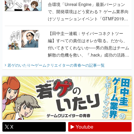
合環境「Unreal Engine」最新バージョン
で、開発環境はどう変わる？ ゲーム業界向
けソリューションイベント「GTMF2019」
に行って、より理解を深めよう【PR】
【田中圭一連載：サイバーコネクトツー
編】すべての責任はオレが取る。だから、
付いてきてくれないか──男の熱意はチーム
解散の危機を救い、『.hack』成功の活路を
開く。業界の快男児・松山 洋に流れる血は
若ゲのいたり〜ゲームクリエイターの青春〜
の記事一覧
『少年ジャンプ』色だった【若ゲのいた
り】
X
Youtube