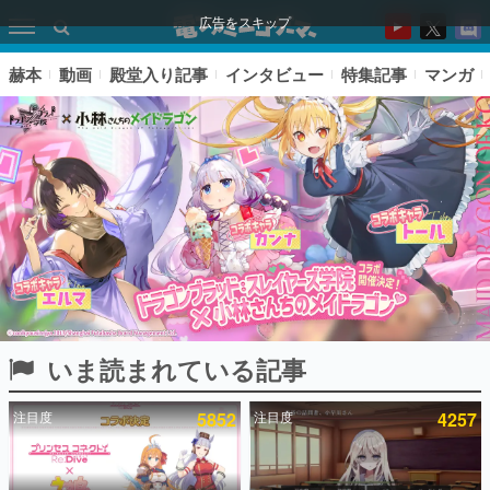
広告をスキップ
赫本
動画
殿堂入り記事
インタビュー
特集記事
マンガ
いま読まれている記事
ピックアップ
注目度
5852
注目度
4257
電ファミのいま読まれている記事ランキング
アプリセール情報