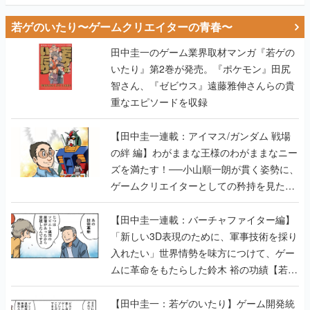
若ゲのいたり〜ゲームクリエイターの青春〜
田中圭一のゲーム業界取材マンガ『若ゲの
いたり』第2巻が発売。『ポケモン』田尻
智さん、『ゼビウス』遠藤雅伸さんらの貴
重なエピソードを収録
【田中圭一連載：アイマス/ガンダム 戦場
の絆 編】わがままな王様のわがままなニー
ズを満たす！──小山順一朗が貫く姿勢に、
ゲームクリエイターとしての矜持を見た
【若ゲのいたり最終回】
【田中圭一連載：バーチャファイター編】
「新しい3D表現のために、軍事技術を採り
入れたい」世界情勢を味方につけて、ゲー
ムに革命をもたらした鈴木 裕の功績【若ゲ
のいたり】
【田中圭一：若ゲのいたり】ゲーム開発統