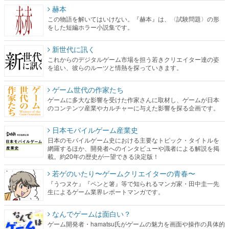
赫本
この物語を解いてはいけない。『赫本』は、〈試験問題〉の形
をした短編ホラー小説集です。
新世代に訊く
これからのデジタルゲーム市場を担う若きクリエイター達の姿
を追い、彼らのルーツと情熱を探っていきます。
ゲーム世代の作家たち
ゲームに多大な影響を受けた作家さんに取材し、ゲームが日本
のコンテンツ産業やカルチャーに与えた影響を探る企画です。
日本モバイルゲーム産業史
日本のモバイルゲーム史における主要なトピック・タイトルを
網羅するほか、開発者へのインタビューや識者による解説を掲
載。約20年の歴史が一望できる決定版！
若ゲのいたり〜ゲームクリエイターの青春〜
『うつヌケ』『ペンと箸』等で知られるマンガ家・田中圭一先
生によるゲーム業界レポートマンガです。
なんでゲームは面白い？
ゲーム開発者・hamatsu氏がゲームの魅力を画面や操作の具体的