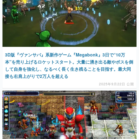
3D版『ヴァンサバ』系新作ゲーム『Megabonk』3日で“10万
本”を売り上げるロケットスタート。大量に湧き出る敵やボスを倒
して自身を強化し、なるべく長く生き残ることを目指す。最大同
接も右肩上がりで2万人を超える
2025年9月22日 公開