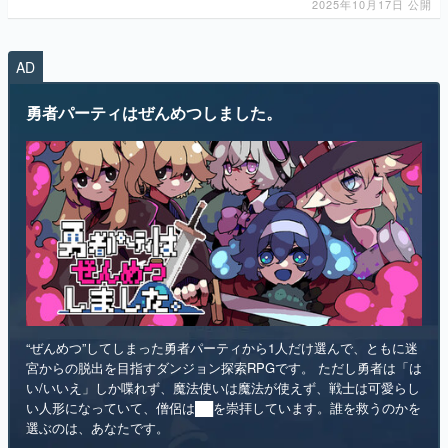
2025年10月17日 公開
AD
勇者パーティはぜんめつしました。
“ぜんめつ”してしまった勇者パーティから1人だけ選んで、ともに迷
宮からの脱出を目指すダンジョン探索RPGです。 ただし勇者は「は
い/いいえ」しか喋れず、魔法使いは魔法が使えず、戦士は可愛らし
い人形になっていて、僧侶は██を崇拝しています。誰を救うのかを
選ぶのは、あなたです。