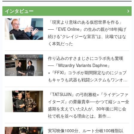
インタビュー
「現実より意味のある仮想世界を作る」
──『EVE Online』の生みの親が18年掲げ
続ける”クレイジーな宣言”は、比喩ではな
く本気だった
作り込みのすさまじさにコラボ先も驚嘆
──『Wizardry Variants Daphne』
×『FFXI』コラボが期間限定なのにジョブ
もキャラも武器も戦闘システムもワンオフ
で作り込まれた理由を両ディレクターに聞
く
『TATSUJIN』の弓削雅稔×『ライデンファ
イターズ』の齋藤貴幸──かつて縦シュー全
盛期を支えていた2人が、30年後に同じ会
社で机を並べる理由とは。新作
『TATSUJIN EXTREME』で初タッグを組
んだレジェンド2人に訊く開発秘話
実写映像1000分、ルート分岐100種類以