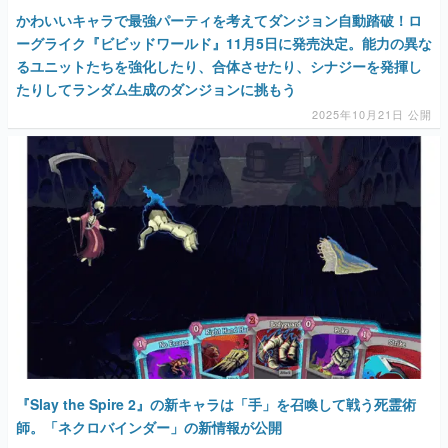
かわいいキャラで最強パーティを考えてダンジョン自動踏破！ロ
ーグライク『ビビッドワールド』11月5日に発売決定。能力の異な
るユニットたちを強化したり、合体させたり、シナジーを発揮し
たりしてランダム生成のダンジョンに挑もう
2025年10月21日 公開
『Slay the Spire 2』の新キャラは「手」を召喚して戦う死霊術
師。「ネクロバインダー」の新情報が公開