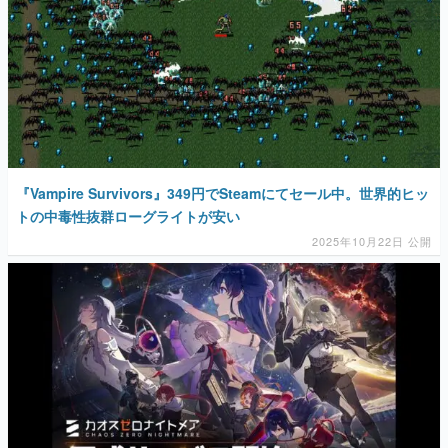
『Vampire Survivors』349円でSteamにてセール中。世界的ヒッ
トの中毒性抜群ローグライトが安い
2025年10月22日 公開