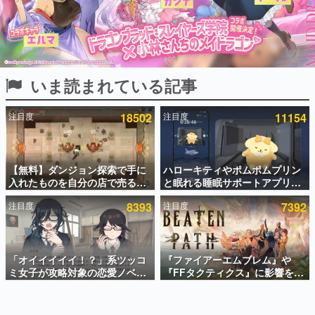
インタビュー
連載・特集一覧
殿堂入り記事
いま読まれている記事
SNS拡散数が数千以上！ ページビュー数万以上！ などな
ど。多くの人々に読まれた、電ファミ渾身の“殿堂入り”記
事をまとめました。
注目度
18502
注目度
11154
ゲームの企画書
名作ゲームクリエイターの方々に製作時のエピソードをお
聞きし、ヒットする企画（ゲーム）とは何か？を探ってい
【無料】ダンジョン探索で手に
ハローキティやポムポムプリン
きます。
入れたものを自分の店で売るゲ
と眠れる睡眠サポートアプリ
赫本
ーム『Moonlighter』がSteam
『ゆめたび』が配信中。キャラ
この物語を解いてはいけない。『赫本』は、〈試験問題〉
注目度
8393
注目度
7392
にて無料配布中！続編
ごとのASMRや目覚ましアラー
の形をした短編ホラー小説集です。
『Moonlighter 2』の9月2日正
ムも搭載
式リリースを記念したキャンペ
ーン
新世代に訊く
「オイイイイイ！？」系ツッコ
『ファイアーエムブレム』や
これからのデジタルゲーム市場を担う若きクリエイター達
の姿を追い、彼らのルーツと情熱を探っていきます。
ミ女子が攻略対象の恋愛ノベル
『FFタクティクス』に影響を受
ゲーム『美術部カノジョ』
けた新作戦略RPG『Beaten
Steamストアページが公開。
Path』2027年に発売へ。
ゲーム世代の作家たち
「お前らーそろそろ自重しろ
PC（Steam）、PS5、Xbox、
ゲームに多大な影響を受けた作家さんに取材し、ゲームが