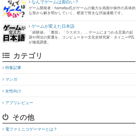
なんでゲームは面白い？
ゲーム開発者・hamatsu氏がゲームの魅力を画面や操作の具体的
な形から解き明かしていく、硬派で骨太な評論連載です。
ゲームが変えた日本語
「経験値」「裏技」「ラスボス」… ゲームにまつわる言葉の起
源や用法の変遷を、コンピューター文化史研究家・タイニーP氏
が徹底調査。
カテゴリ
特集記事
マンガ
女性向け
アプリレビュー
その他
電ファミニコゲーマーとは？