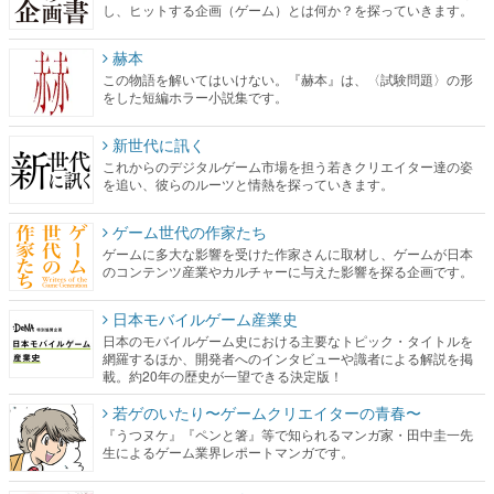
し、ヒットする企画（ゲーム）とは何か？を探っていきます。
赫本
この物語を解いてはいけない。『赫本』は、〈試験問題〉の形
をした短編ホラー小説集です。
新世代に訊く
これからのデジタルゲーム市場を担う若きクリエイター達の姿
を追い、彼らのルーツと情熱を探っていきます。
ゲーム世代の作家たち
ゲームに多大な影響を受けた作家さんに取材し、ゲームが日本
のコンテンツ産業やカルチャーに与えた影響を探る企画です。
日本モバイルゲーム産業史
日本のモバイルゲーム史における主要なトピック・タイトルを
網羅するほか、開発者へのインタビューや識者による解説を掲
載。約20年の歴史が一望できる決定版！
若ゲのいたり〜ゲームクリエイターの青春〜
『うつヌケ』『ペンと箸』等で知られるマンガ家・田中圭一先
生によるゲーム業界レポートマンガです。