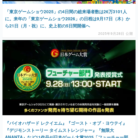
「東京ゲームショウ2025」の4日間の総来場者数は26万3101人
に。来年の「東京ゲームショウ2026」の日程は9⽉17⽇（⽊）か
ら21⽇（⽉・祝）に、史上初の5日間開催へ
2025年9月28日 公開
『バイオハザード レクイエム』『ゴースト・オブ・ヨウテイ』
『デジモンストーリー タイムストレンジャー』『無限大
ANANTA』など11作品が日本ゲーム大賞2025「フューチャー部