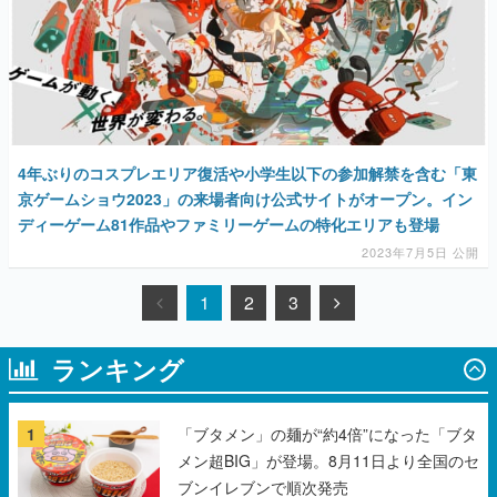
4年ぶりのコスプレエリア復活や小学生以下の参加解禁を含む「東
京ゲームショウ2023」の来場者向け公式サイトがオープン。イン
ディーゲーム81作品やファミリーゲームの特化エリアも登場
2023年7月5日 公開
1
2
3
ランキング
1
「ブタメン」の麺が“約4倍”になった「ブタ
メン超BIG」が登場。8月11日より全国のセ
ブンイレブンで順次発売