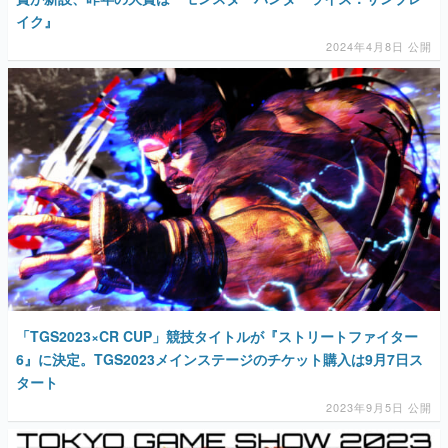
イク』
2024年4月8日 公開
「TGS2023×CR CUP」競技タイトルが『ストリートファイター
6』に決定。TGS2023メインステージのチケット購入は9月7日ス
タート
2023年9月5日 公開