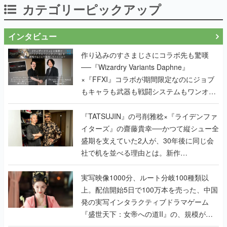
カテゴリーピックアップ
インタビュー
作り込みのすさまじさにコラボ先も驚嘆
──『Wizardry Variants Daphne』
×『FFXI』コラボが期間限定なのにジョブ
もキャラも武器も戦闘システムもワンオフ
で作り込まれた理由を両ディレクターに聞
く
『TATSUJIN』の弓削雅稔×『ライデンファ
イターズ』の齋藤貴幸──かつて縦シュー全
盛期を支えていた2人が、30年後に同じ会
社で机を並べる理由とは。新作
『TATSUJIN EXTREME』で初タッグを組
んだレジェンド2人に訊く開発秘話
実写映像1000分、ルート分岐100種類以
上。配信開始5日で100万本を売った、中国
発の実写インタラクティブドラマゲーム
『盛世天下：女帝への道II』の、規模が違
うこだわりをプロデューサーに聞いた