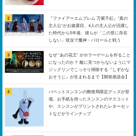
2
『ファイアーエムブレム 万紫千紅』“真の
主人公”がお披露目。4人の主人公が活躍し
た時代から5年後、彼らが「この世に存在
しない」状況で魔神・バロールと戦う
3
なぜ “あの花王” がホラーゲームを作ること
になったのか？ 敵に見つからないようにマ
ジックリンでこっそり掃除する『しずかな
おそうじ』が生まれるまで【開発座談会】
4
パペットスンスンの郵便局限定グッズが登
場。お手紙を持ったスンスンのマスコット
や、スンスンがプリントされたレターセッ
トなどがラインナップ