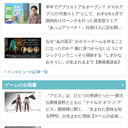
半年でアプリストアをオープン？ スマホア
プリの“代替ストア”として、わずか6ヵ月で
国内向けローンチを行った発見型ストア
『あっぷアリーナ！』仕掛け人に話を聞い
てみた
なぜ “あの花王” がホラーゲームを作ること
になったのか？ 敵に見つからないようにマ
ジックリンでこっそり掃除する『しずかな
おそうじ』が生まれるまで【開発座談会】
インタビュー
の記事一覧
ゲームの企画書
『アビス』は、ひとつの奇跡だった──膨大
な開発資料とともに『テイルズ オブ ジ ア
ビス』開発陣に聞く、「生まれた意味を知
るRPG」が生まれた理由【ゲームの企画
書】