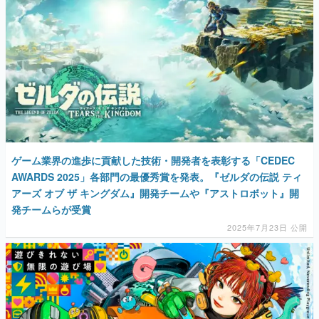
ゲーム業界の進歩に貢献した技術・開発者を表彰する「CEDEC
AWARDS 2025」各部門の最優秀賞を発表。『ゼルダの伝説 ティ
アーズ オブ ザ キングダム』開発チームや『アストロボット』開
発チームらが受賞
2025年7月23日 公開