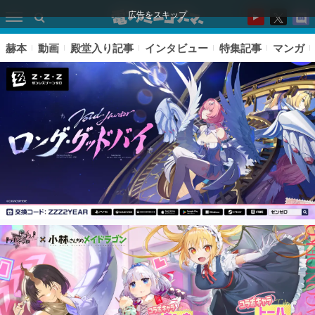
広告をスキップ
赫本
動画
殿堂入り記事
インタビュー
特集記事
マンガ
ピックアップ
電ファミのいま読まれている記事ランキング
アプリセール情報