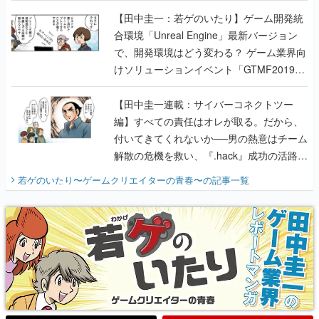
【田中圭一：若ゲのいたり】ゲーム開発統
合環境「Unreal Engine」最新バージョン
で、開発環境はどう変わる？ ゲーム業界向
けソリューションイベント「GTMF2019」
に行って、より理解を深めよう【PR】
【田中圭一連載：サイバーコネクトツー
編】すべての責任はオレが取る。だから、
付いてきてくれないか──男の熱意はチーム
解散の危機を救い、『.hack』成功の活路を
開く。業界の快男児・松山 洋に流れる血は
若ゲのいたり〜ゲームクリエイターの青春〜
の記事一覧
『少年ジャンプ』色だった【若ゲのいた
り】