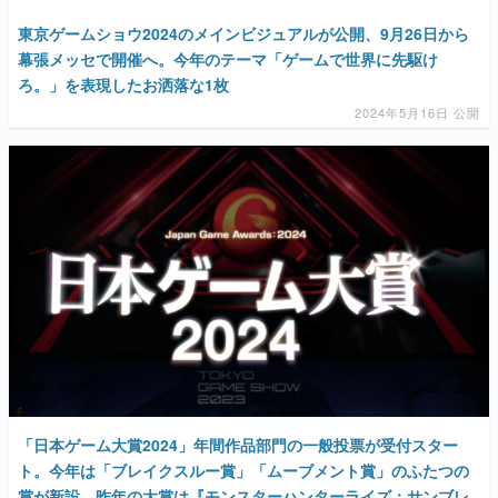
東京ゲームショウ2024のメインビジュアルが公開、9月26日から
幕張メッセで開催へ。今年のテーマ「ゲームで世界に先駆け
ろ。」を表現したお洒落な1枚
2024年5月16日 公開
「日本ゲーム大賞2024」年間作品部門の一般投票が受付スター
ト。今年は「ブレイクスルー賞」「ムーブメント賞」のふたつの
賞が新設、昨年の大賞は『モンスターハンターライズ：サンブレ