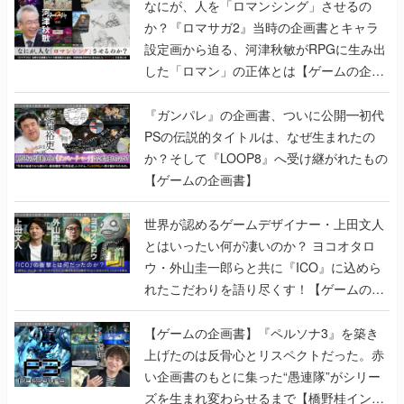
なにが、人を「ロマンシング」させるの
か？『ロマサガ2』当時の企画書とキャラ
設定画から迫る、河津秋敏がRPGに生み出
した「ロマン」の正体とは【ゲームの企画
書】
『ガンパレ』の企画書、ついに公開━初代
PSの伝説的タイトルは、なぜ生まれたの
か？そして『LOOP8』へ受け継がれたもの
【ゲームの企画書】
世界が認めるゲームデザイナー・上田文人
とはいったい何が凄いのか？ ヨコオタロ
ウ・外山圭一郎らと共に『ICO』に込めら
れたこだわりを語り尽くす！【ゲームの企
画書】
【ゲームの企画書】『ペルソナ3』を築き
上げたのは反骨心とリスペクトだった。赤
い企画書のもとに集った“愚連隊”がシリー
ズを生まれ変わらせるまで【橋野桂インタ