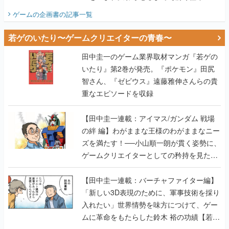
ビュー】
ゲームの企画書
の記事一覧
若ゲのいたり〜ゲームクリエイターの青春〜
田中圭一のゲーム業界取材マンガ『若ゲの
いたり』第2巻が発売。『ポケモン』田尻
智さん、『ゼビウス』遠藤雅伸さんらの貴
重なエピソードを収録
【田中圭一連載：アイマス/ガンダム 戦場
の絆 編】わがままな王様のわがままなニー
ズを満たす！──小山順一朗が貫く姿勢に、
ゲームクリエイターとしての矜持を見た
【若ゲのいたり最終回】
【田中圭一連載：バーチャファイター編】
「新しい3D表現のために、軍事技術を採り
入れたい」世界情勢を味方につけて、ゲー
ムに革命をもたらした鈴木 裕の功績【若ゲ
のいたり】