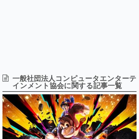
ー？＾＾」暗黒微笑の夢女子
Switch向けにリリース予定
日本のコンテンツ産業やカルチャーに与えた影響を探る企
や、萌え声不思議ちゃん女子と
画です。
青春を謳歌
日本モバイルゲーム産業史
日本のモバイルゲーム史における主要なトピック・タイト
ルを網羅するほか、開発者へのインタビューや識者による
解説を掲載。約20年の歴史が一望できる決定版！
若ゲのいたり〜ゲームクリエイターの青春〜
『うつヌケ』『ペンと箸』等で知られるマンガ家・田中圭
一先生によるゲーム業界レポートマンガです。
なんでゲームは面白い？
ゲーム開発者・hamatsu氏がゲームの魅力を画面や操作の
一般社団法人コンピュータエンターテ
具体的な形から解き明かしていく、硬派で骨太な評論連載
インメント協会に関する記事一覧
です。
ゲームが変えた日本語
「経験値」「裏技」「ラスボス」… ゲームにまつわる言葉
の起源や用法の変遷を、コンピューター文化史研究家・タ
イニーP氏が徹底調査。
カテゴリ
特集記事