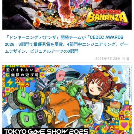
マンガ
女性向け
アプリレビュー
『ドンキーコング バナンザ』開発チームが「CEDEC AWARDS
2026」3部門で最優秀賞を受賞。4部門中エンジニアリング、ゲー
その他
ムデザイン、ビジュアルアーツの3部門
2026年7月23日 公開
電ファミニコゲーマーとは？
運営：株式会社マレ