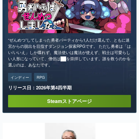
“ぜんめつ”してしまった勇者パーティから1人だけ選んで、ともに迷
宮からの脱出を目指すダンジョン探索RPGです。 ただし勇者は「は
い/いいえ」しか喋れず、魔法使いは魔法が使えず、戦士は可愛らし
い人形になっていて、僧侶は██を崇拝しています。誰を救うのかを
選ぶのは、あなたです。
インディー
RPG
リリース日：2026年第4四半期
Steamストアページ