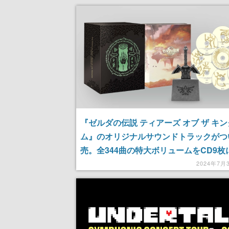
『ゼルダの伝説 ティアーズ オブ ザ キ
ム』のオリジナルサウンドトラックがつ
売。全344曲の特大ボリュームをCD9枚
り収録、初回限定盤にはハイレゾ音源を
2024年7月
「マスターソード型オリジナルUSB」
くる