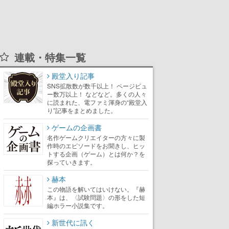
連載・特集一覧
殿堂入り記事
SNS拡散数が数千以上！ ページビュ
ー数万以上！ などなど。多くの人々
に読まれた、電ファミ渾身の“殿堂入
り”記事をまとめました。
ゲームの企画書
名作ゲームクリエイターの方々に製
作時のエピソードをお聞きし、ヒッ
トする企画（ゲーム）とは何か？を
探っていきます。
赫本
この物語を解いてはいけない。『赫
本』は、〈試験問題〉の形をした短
編ホラー小説集です。
新世代に訊く