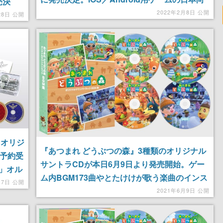
売決
け展開など6つの企画も明らかに
2022年2月8日 公開
とにし
28日 公開
』オリジ
『あつまれ どうぶつの森』3種類のオリジナル
、予約受
サントラCDが本日6月9日より発売開始。ゲー
」オル
ム内BGM173曲やとたけけが歌う楽曲のインス
17日 公開
ト版などを収録した大ボリュームの内容
2021年6月9日 公開