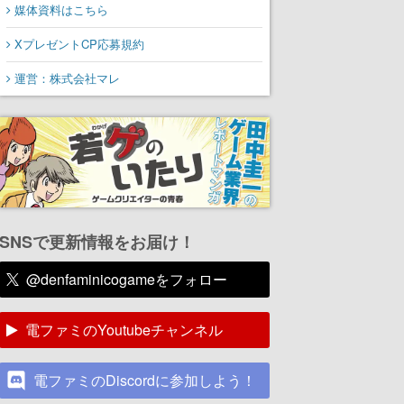
媒体資料はこちら
XプレゼントCP応募規約
運営：株式会社マレ
SNSで更新情報をお届け！
@denfaminicogameをフォロー
電ファミのYoutubeチャンネル
電ファミのDiscordに参加しよう！