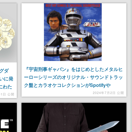
『宇宙刑事ギャバン』をはじめとしたメタルヒ
ングダ
ーローシリーズのオリジナル・サウンドトラッ
いに発
ク盤とカラオケコレクションがSpotifyや
にわた
iTunesなどの音楽系サブスクで配信開始
2024年7月2日 公開
収めた
31日 公開
もついて