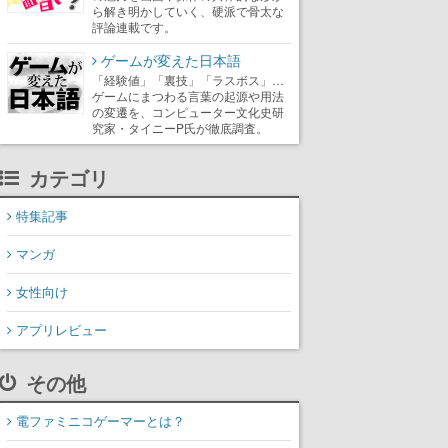
ら解き明かしていく、硬派で骨太な
評論連載です。
ゲームが変えた日本語
「経験値」「裏技」「ラスボス」…
ゲームにまつわる言葉の起源や用法
の変遷を、コンピューター文化史研
究家・タイニーP氏が徹底調査。
カテゴリ
特集記事
マンガ
女性向け
アプリレビュー
その他
電ファミニコゲーマーとは？