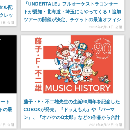
『UNDERTALE』フルオーケストラコンサー
タル配
トが愛知・北海道・埼玉にもやってくる！追加
クレッ
ツアーの開催が決定、チケットの最速オフィシ
和氏が
24日 公開
ャル先行予約を2月25日まで受け付け中
2025年2月21日 公開
二部が
サート
藤子・F・不二雄先生の生誕90周年を記念した
トの最
CDBOXが発売。『ドラえもん』や『パーマ
ン』、『オバケのQ太郎』などの作品から合計
255曲も収録した全12枚組のCD
22日 公開
2024年9月25日 公開