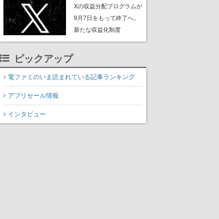
ンペーンなども発表
Xの収益分配プログラムが
9月7日をもって終了へ。
新たな収益化制度
「Original Content
Rewards Program」を発
ピックアップ
表
電ファミのいま読まれている記事ランキング
アプリセール情報
インタビュー