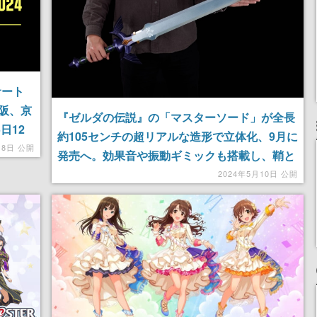
サート
阪、京
『ゼルダの伝説』の「マスターソード」が全長
日12
約105センチの超リアルな造形で立体化、9月に
月8日 公開
発売へ。効果音や振動ギミックも搭載し、鞘と
専用の台座もついてくる
2024年5月10日 公開