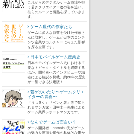
これからのデジタルゲーム市場を担
う若きクリエイター達の姿を追い、
彼らのルーツと情熱を探っていきま
す。
ゲーム世代の作家たち
ゲームに多大な影響を受けた作家さ
んに取材し、ゲームが日本のコンテ
ンツ産業やカルチャーに与えた影響
を探る企画です。
日本モバイルゲーム産業史
日本のモバイルゲーム史における主
要なトピック・タイトルを網羅する
ほか、開発者へのインタビューや識
者による解説を掲載。約20年の歴史
が一望できる決定版！
若ゲのいたり〜ゲームクリエ
イターの青春〜
『うつヌケ』『ペンと箸』等で知ら
れるマンガ家・田中圭一先生による
ゲーム業界レポートマンガです。
なんでゲームは面白い？
ゲーム開発者・hamatsu氏がゲーム
の魅力を画面や操作の具体的な形か