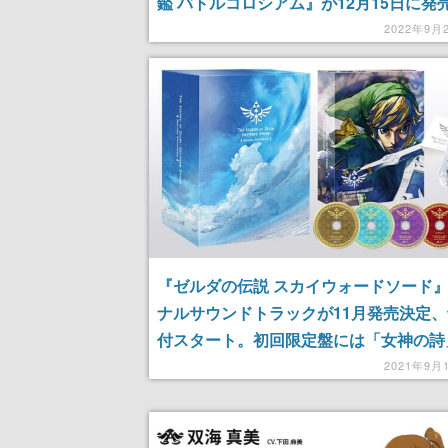
鑑 バトルコロシアム』が12月15日に発
定。学研の人気書籍「最強王図鑑」をも
2022年9月
たバトルトーナメント
『ゼルダの伝説 スカイウォードソード
ナルサウンドトラックが11月発売決定
付スタート。初回限定盤には「女神の詩
ゴールを同梱
2021年9月