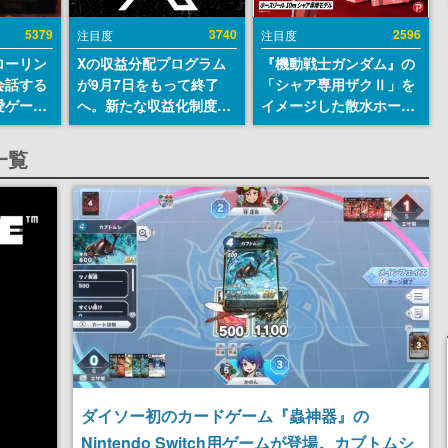
5379
3740
2596
注目度
注目度
ローリン
Xの収益分配プログラム
『機動戦士ガンダム』の
会話する
が9月7日をもって終了
「シャア専用ザクⅡ」を
愛ゲーム
へ。新たな収益化制度
イメージした散水ホース
ソウルラ
「Original Content
リールが予約開始。本体
。返事に
Rewards Program」を
にはシャアのパーソナル
一覧
U
発表
マークやジオン公国軍の
エンブレム、型式番号な
どを配置
ダイソー初のカードゲーム『蟲神器』の
Nintendo Switch用ゲームが登場。カブトムシ