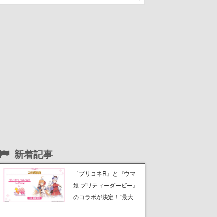
新着記事
『プリコネR』と『ウマ
娘 プリティーダービー』
のコラボが決定！“最大
170連無料”の8.5周年キャ