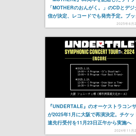
「MOTHERのおんがく。」のCDとデジ
信が決定、レコードでも発売予定。ブッ
トには糸井重里氏、鈴木慶一氏、田中宏
2025年6月
当時の貴重な思い出を語ったライブの第
収録
『UNDERTALE』のオーケストラコン
が2025年1月に大阪で再演決定。チケッ
速先行受付を11月23日正午から実施へ
2024年11月