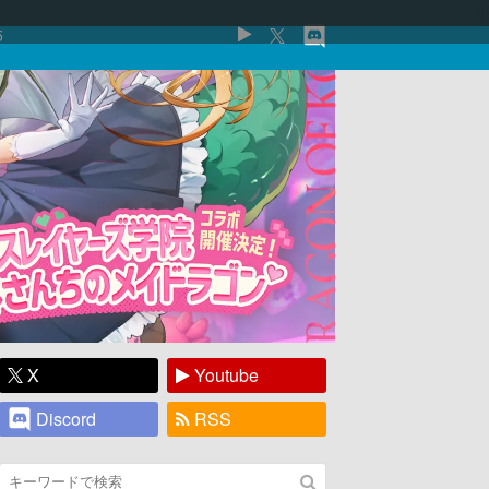
5
X
Youtube
Discord
RSS