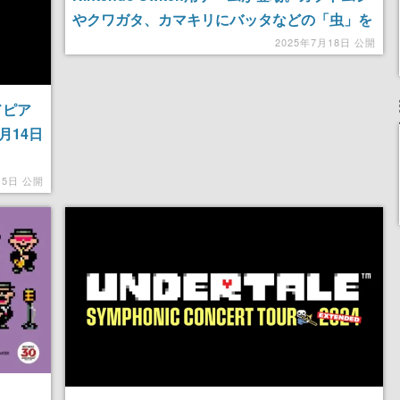
やクワガタ、カマキリにバッタなどの「虫」を
モチーフにした人気TCG
2025年7月18日 公開
ドピア
月14日
月5日 公開