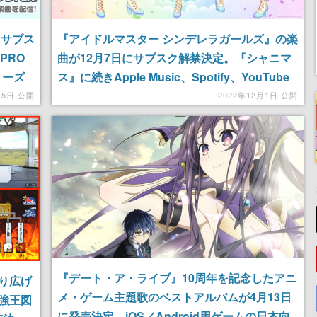
にサブス
『アイドルマスター シンデレラガールズ』の楽
5PRO
曲が12月7日にサブスク解禁決定。『シャニマ
シリーズ
ス』に続きApple Music、Spotify、YouTube
Musicなど主要サービスで配信
15日 公開
2022年12月1日 公開
『デート・ア・ライブ』10周年を記念したアニ
り広げ
メ・ゲーム主題歌のベストアルバムが4月13日
強王図
に発売決定。iOS／Android用ゲームの日本向