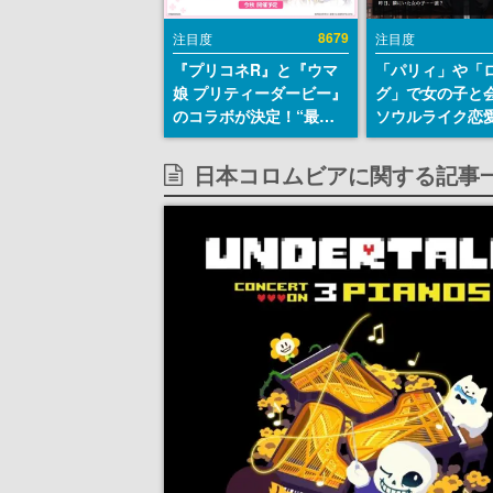
8679
注目度
注目度
『プリコネR』と『ウマ
「パリィ」や「
娘 プリティーダービー』
グ」で女の子と
のコラボが決定！“最大
ソウルライク恋
170連無料”の8.5周年キ
『小早川さんは
ャンペーンなども発表
イク』無料公開
日本コロムビアに関する記事
失敗すると「YO
DIED」