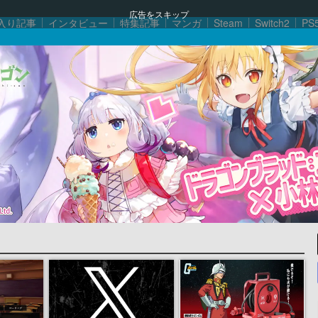
広告をスキップ
入り記事
インタビュー
特集記事
マンガ
Steam
Switch2
PS