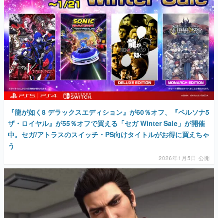
マンガ
女性向け
アプリレビュー
その他
電ファミニコゲーマーとは？
『龍が如く8 デラックスエディション』が60％オフ、『ペルソナ5
運営：株式会社マレ
ザ・ロイヤル』が55％オフで買える「セガ Winter Sale」が開催
中。セガ/アトラスのスイッチ・PS向けタイトルがお得に買えちゃ
う
2026年1月5日 公開