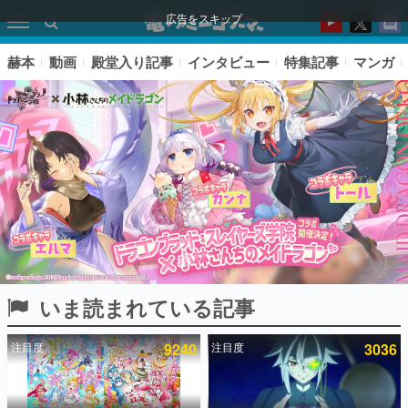
広告をスキップ
赫本
動画
殿堂入り記事
インタビュー
特集記事
マンガ
いま読まれている記事
ピックアップ
注目度
9240
注目度
3036
電ファミのいま読まれている記事ランキング
アプリセール情報