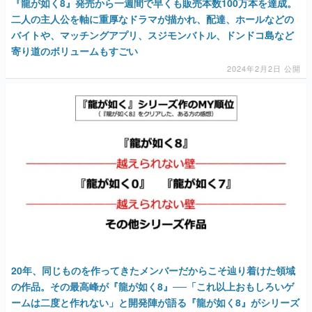
『龍が如く8』発売から一週間で早くも販売本数100万本を達成。
二人の主人公を軸に重厚なドラマが描かれ、配達、ホールなどの
バイトや、マッチングアプリ、スジモンバトル、ドンドコ島など
寄り道のボリュームもすごい
2024年2月2日 公開
20年、同じものを作ってきたメンバーだからこそ辿り着けた領域
の作品。その最高峰が『龍が如く8』──「これ以上おもしろいゲ
ームは二度と作れない」と開発陣が語る『龍が如く8』がシリーズ