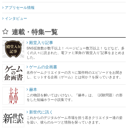
アプリセール情報
インタビュー
連載・特集一覧
殿堂入り記事
SNS拡散数が数千以上！ ページビュー数万以上！ などなど。多
くの人々に読まれた、電ファミ渾身の“殿堂入り”記事をまとめま
した。
ゲームの企画書
名作ゲームクリエイターの方々に製作時のエピソードをお聞き
し、ヒットする企画（ゲーム）とは何か？を探っていきます。
赫本
この物語を解いてはいけない。『赫本』は、〈試験問題〉の形
をした短編ホラー小説集です。
新世代に訊く
これからのデジタルゲーム市場を担う若きクリエイター達の姿
を追い、彼らのルーツと情熱を探っていきます。