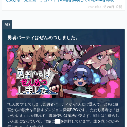
2024年12月20日 公開
AD
勇者パーティはぜんめつしました。
“ぜんめつ”してしまった勇者パーティから1人だけ選んで、ともに迷
宮からの脱出を目指すダンジョン探索RPGです。 ただし勇者は「は
い/いいえ」しか喋れず、魔法使いは魔法が使えず、戦士は可愛らし
い人形になっていて、僧侶は██を崇拝しています。誰を救うのかを
選ぶのは、あなたです。