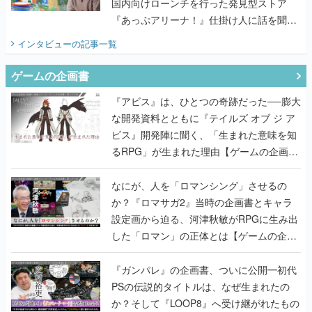
国内向けローンチを行った発見型ストア
『あっぷアリーナ！』仕掛け人に話を聞い
てみた
インタビュー
の記事一覧
ゲームの企画書
『アビス』は、ひとつの奇跡だった──膨大
な開発資料とともに『テイルズ オブ ジ ア
ビス』開発陣に聞く、「生まれた意味を知
るRPG」が生まれた理由【ゲームの企画
書】
なにが、人を「ロマンシング」させるの
か？『ロマサガ2』当時の企画書とキャラ
設定画から迫る、河津秋敏がRPGに生み出
した「ロマン」の正体とは【ゲームの企画
書】
『ガンパレ』の企画書、ついに公開━初代
PSの伝説的タイトルは、なぜ生まれたの
か？そして『LOOP8』へ受け継がれたもの