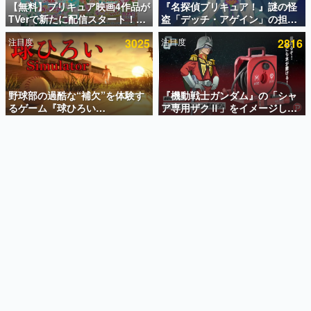
【無料】プリキュア映画4作品が
『名探偵プリキュア！』謎の怪
TVerで新たに配信スタート！な
盗「デッチ・アゲイン」の担当
インタビュー
んと2018年～2024年の映画ほぼ
キャストは天﨑滉平さんと判
注目度
3025
注目度
2816
すべてが見放題に、ぶっちゃけ
明。『Re:ゼロから始める異世
連載・特集一覧
ありえないラインナップ
界生活』オットー役、『ヒプノ
シスマイク』山田三郎役など
殿堂入り記事
SNS拡散数が数千以上！ ページビュー数万以上！ などな
野球部の過酷な“補欠”を体験す
『機動戦士ガンダム』の「シャ
ど。多くの人々に読まれた、電ファミ渾身の“殿堂入り”記
るゲーム『球ひろい
ア専用ザクⅡ」をイメージした
事をまとめました。
Simulator』が「1件」のウィッ
散水ホースリールが予約開始。
シュリストをもとにチェコ語に
本体にはシャアのパーソナルマ
ゲームの企画書
対応しSNSで話題に。『キング
ークやジオン公国軍のエンブレ
名作ゲームクリエイターの方々に製作時のエピソードをお
聞きし、ヒットする企画（ゲーム）とは何か？を探ってい
ダム・カム』開発元やチェコの
ム、型式番号などを配置
きます。
プロ野球選手から称賛の声
赫本
この物語を解いてはいけない。『赫本』は、〈試験問題〉
の形をした短編ホラー小説集です。
新世代に訊く
これからのデジタルゲーム市場を担う若きクリエイター達
の姿を追い、彼らのルーツと情熱を探っていきます。
ゲーム世代の作家たち
ゲームに多大な影響を受けた作家さんに取材し、ゲームが