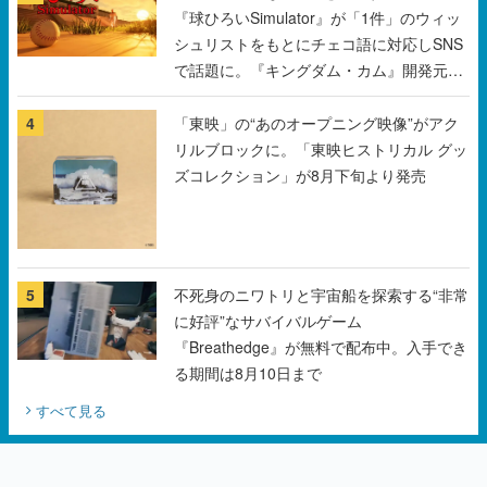
『球ひろいSimulator』が「1件」のウィッ
シュリストをもとにチェコ語に対応しSNS
で話題に。『キングダム・カム』開発元や
チェコのプロ野球選手から称賛の声
4
「東映」の“あのオープニング映像”がアク
リルブロックに。「東映ヒストリカル グッ
ズコレクション」が8月下旬より発売
5
不死身のニワトリと宇宙船を探索する“非常
に好評”なサバイバルゲーム
『Breathedge』が無料で配布中。入手でき
る期間は8月10日まで
すべて見る