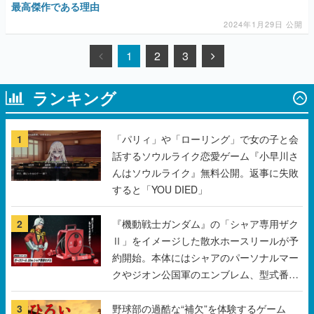
最高傑作である理由
2024年1月29日 公開
1
2
3
ランキング
1
「パリィ」や「ローリング」で女の子と会
話するソウルライク恋愛ゲーム『小早川さ
んはソウルライク』無料公開。返事に失敗
すると「YOU DIED」
2
『機動戦士ガンダム』の「シャア専用ザク
Ⅱ」をイメージした散水ホースリールが予
約開始。本体にはシャアのパーソナルマー
クやジオン公国軍のエンブレム、型式番号
などを配置
3
野球部の過酷な“補欠”を体験するゲーム