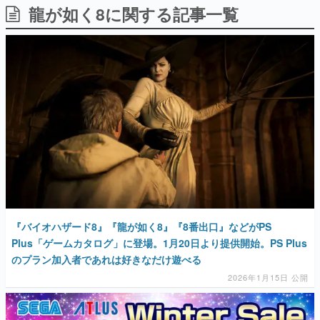
龍が如く8に関する記事一覧
日本のコンテンツ産業やカルチャーに与えた影響を探る企
画です。
日本モバイルゲーム産業史
日本のモバイルゲーム史における主要なトピック・タイト
ルを網羅するほか、開発者へのインタビューや識者による
解説を掲載。約20年の歴史が一望できる決定版！
若ゲのいたり〜ゲームクリエイターの青春〜
『うつヌケ』『ペンと箸』等で知られるマンガ家・田中圭
一先生によるゲーム業界レポートマンガです。
なんでゲームは面白い？
ゲーム開発者・hamatsu氏がゲームの魅力を画面や操作の
具体的な形から解き明かしていく、硬派で骨太な評論連載
です。
ゲームが変えた日本語
『バイオハザード8』『龍が如く8』『8番出口』などがPS
「経験値」「裏技」「ラスボス」… ゲームにまつわる言葉
の起源や用法の変遷を、コンピューター文化史研究家・タ
Plus「ゲームカタログ」に登場。1月20日より提供開始。PS Plus
イニーP氏が徹底調査。
のプラン加入者であれは好きなだけ遊べる
2026年1月15日 公開
カテゴリ
特集記事