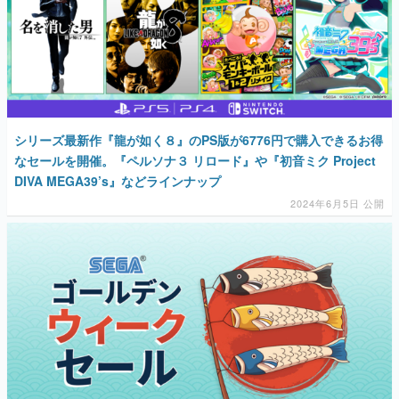
シリーズ最新作『龍が如く８』のPS版が6776円で購入できるお得
なセールを開催。『ペルソナ３ リロード』や『初音ミク Project
DIVA MEGA39’s』などラインナップ
2024年6月5日 公開