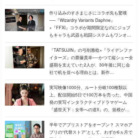
作り込みのすさまじさにコラボ先も驚嘆
──『Wizardry Variants Daphne』
×『FFXI』コラボが期間限定なのにジョブ
もキャラも武器も戦闘システムもワンオフ
で作り込まれた理由を両ディレクターに聞
く
『TATSUJIN』の弓削雅稔×『ライデンファ
イターズ』の齋藤貴幸──かつて縦シュー全
盛期を支えていた2人が、30年後に同じ会
社で机を並べる理由とは。新作
『TATSUJIN EXTREME』で初タッグを組
んだレジェンド2人に訊く開発秘話
実写映像1000分、ルート分岐100種類以
上。配信開始5日で100万本を売った、中国
発の実写インタラクティブドラマゲーム
『盛世天下：女帝への道II』の、規模が違
うこだわりをプロデューサーに聞いた
半年でアプリストアをオープン？ スマホア
プリの“代替ストア”として、わずか6ヵ月で