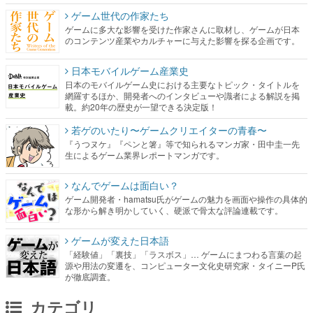
ゲーム世代の作家たち
ゲームに多大な影響を受けた作家さんに取材し、ゲームが日本
のコンテンツ産業やカルチャーに与えた影響を探る企画です。
日本モバイルゲーム産業史
日本のモバイルゲーム史における主要なトピック・タイトルを
網羅するほか、開発者へのインタビューや識者による解説を掲
載。約20年の歴史が一望できる決定版！
若ゲのいたり〜ゲームクリエイターの青春〜
『うつヌケ』『ペンと箸』等で知られるマンガ家・田中圭一先
生によるゲーム業界レポートマンガです。
なんでゲームは面白い？
ゲーム開発者・hamatsu氏がゲームの魅力を画面や操作の具体的
な形から解き明かしていく、硬派で骨太な評論連載です。
ゲームが変えた日本語
「経験値」「裏技」「ラスボス」… ゲームにまつわる言葉の起
源や用法の変遷を、コンピューター文化史研究家・タイニーP氏
が徹底調査。
カテゴリ