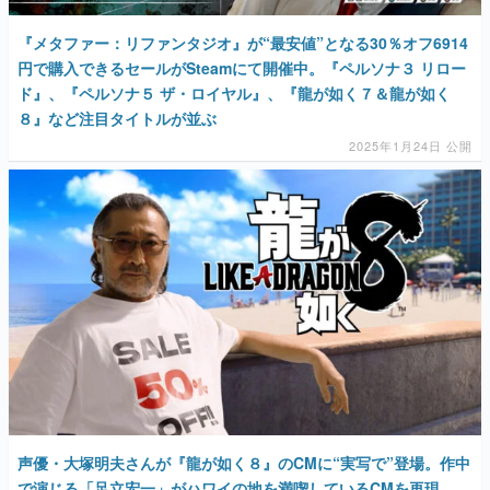
『メタファー：リファンタジオ』が“最安値”となる30％オフ6914
円で購入できるセールがSteamにて開催中。『ペルソナ３ リロー
ド』、『ペルソナ５ ザ・ロイヤル』、『龍が如く７＆龍が如く
８』など注目タイトルが並ぶ
2025年1月24日 公開
声優・大塚明夫さんが『龍が如く８』のCMに“実写で”登場。作中
で演じる「足立宏一」がハワイの地を満喫しているCMを再現