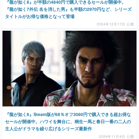
『龍が如く8』が半額の4840円で購入できるセールが開催中。
『龍が如く7外伝 名を消した男』も半額の2970円など、シリーズ
タイトルがお得な価格となって登場
2024年12月17日 公開
『龍が如く8』Steam版が68％オフ3080円で購入できる超お得な
セールが開催中。ハワイを舞台に、桐生一馬と春日一番の二人の
主人公がドラマを繰り広げるシリーズ最新作
2024年11月4日 公開