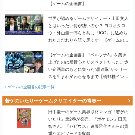
【ゲームの企画書】
世界が認めるゲームデザイナー・上田文人
とはいったい何が凄いのか？ ヨコオタロ
ウ・外山圭一郎らと共に『ICO』に込めら
れたこだわりを語り尽くす！【ゲームの企
画書】
【ゲームの企画書】『ペルソナ3』を築き
上げたのは反骨心とリスペクトだった。赤
い企画書のもとに集った“愚連隊”がシリー
ズを生まれ変わらせるまで【橋野桂インタ
ビュー】
ゲームの企画書
の記事一覧
若ゲのいたり〜ゲームクリエイターの青春〜
田中圭一のゲーム業界取材マンガ『若ゲの
いたり』第2巻が発売。『ポケモン』田尻
智さん、『ゼビウス』遠藤雅伸さんらの貴
重なエピソードを収録