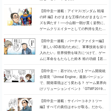
【田中圭一連載：アイマス/ガンダム 戦場
の絆 編】わがままな王様のわがままなニー
ズを満たす！──小山順一朗が貫く姿勢に、
ゲームクリエイターとしての矜持を見た
【若ゲのいたり最終回】
【田中圭一連載：バーチャファイター編】
「新しい3D表現のために、軍事技術を採り
入れたい」世界情勢を味方につけて、ゲー
ムに革命をもたらした鈴木 裕の功績【若ゲ
のいたり】
【田中圭一：若ゲのいたり】ゲーム開発統
合環境「Unreal Engine」最新バージョン
で、開発環境はどう変わる？ ゲーム業界向
けソリューションイベント「GTMF2019」
に行って、より理解を深めよう【PR】
【田中圭一連載：サイバーコネクトツー
編】すべての責任はオレが取る。だから、