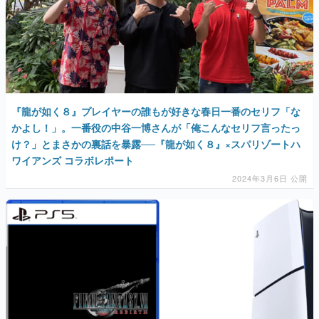
『龍が如く８』プレイヤーの誰もが好きな春日一番のセリフ「な
かよし！」。一番役の中谷一博さんが「俺こんなセリフ言ったっ
け？」とまさかの裏話を暴露──『龍が如く８』×スパリゾートハ
ワイアンズ コラボレポート
2024年3月6日 公開