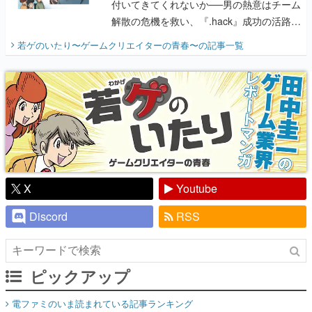
付いてきてくれないか──男の熱意はチーム
解散の危機を救い、『.hack』成功の活路を
開く。業界の快男児・松山 洋に流れる血は
若ゲのいたり〜ゲームクリエイターの青春〜
の記事一覧
『少年ジャンプ』色だった【若ゲのいた
り】
X
Youtube
Discord
RSS
ピックアップ
電ファミのいま読まれている記事ランキング