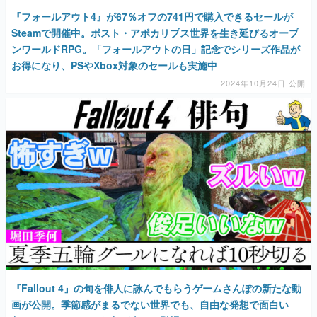
『フォールアウト4』が67％オフの741円で購入できるセールが
Steamで開催中。ポスト・アポカリプス世界を生き延びるオープ
ンワールドRPG。「フォールアウトの日」記念でシリーズ作品が
お得になり、PSやXbox対象のセールも実施中
2024年10月24日 公開
『Fallout 4』の句を俳人に詠んでもらうゲームさんぽの新たな動
画が公開。季節感がまるでない世界でも、自由な発想で面白い