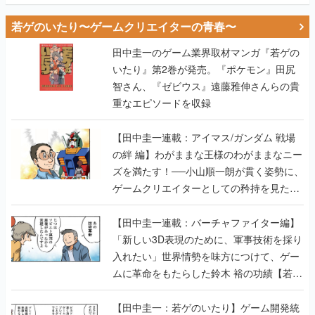
若ゲのいたり〜ゲームクリエイターの青春〜
田中圭一のゲーム業界取材マンガ『若ゲの
いたり』第2巻が発売。『ポケモン』田尻
智さん、『ゼビウス』遠藤雅伸さんらの貴
重なエピソードを収録
【田中圭一連載：アイマス/ガンダム 戦場
の絆 編】わがままな王様のわがままなニー
ズを満たす！──小山順一朗が貫く姿勢に、
ゲームクリエイターとしての矜持を見た
【若ゲのいたり最終回】
【田中圭一連載：バーチャファイター編】
「新しい3D表現のために、軍事技術を採り
入れたい」世界情勢を味方につけて、ゲー
ムに革命をもたらした鈴木 裕の功績【若ゲ
のいたり】
【田中圭一：若ゲのいたり】ゲーム開発統