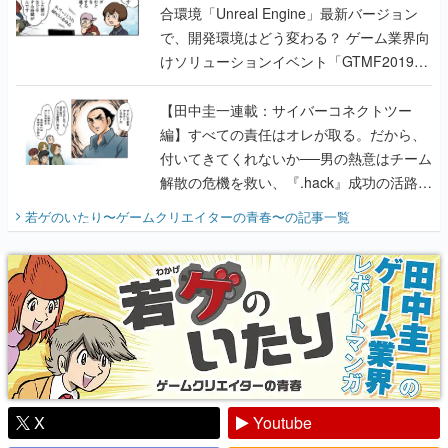
合環境「Unreal Engine」最新バージョン
で、開発環境はどう変わる？ ゲーム業界向
けソリューションイベント「GTMF2019」
に行って、より理解を深めよう【PR】
【田中圭一連載：サイバーコネクトツー
編】すべての責任はオレが取る。だから、
付いてきてくれないか──男の熱意はチーム
解散の危機を救い、『.hack』成功の活路を
開く。業界の快男児・松山 洋に流れる血は
若ゲのいたり〜ゲームクリエイターの青春〜
の記事一覧
『少年ジャンプ』色だった【若ゲのいた
り】
X
Youtube