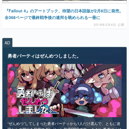
『Fallout 4』のアートブック、待望の日本語版が2月8日に発売。
全368ページで最終戦争後の連邦を眺められる一冊に
2019年2月4日 公開
AD
勇者パーティはぜんめつしました。
“ぜんめつ”してしまった勇者パーティから1人だけ選んで、ともに迷