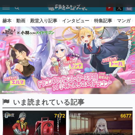
広告をスキップ
赫本
動画
殿堂入り記事
インタビュー
特集記事
マンガ
いま読まれている記事
ピックアップ
注目度
7172
注目度
6677
電ファミのいま読まれている記事ランキング
アプリセール情報