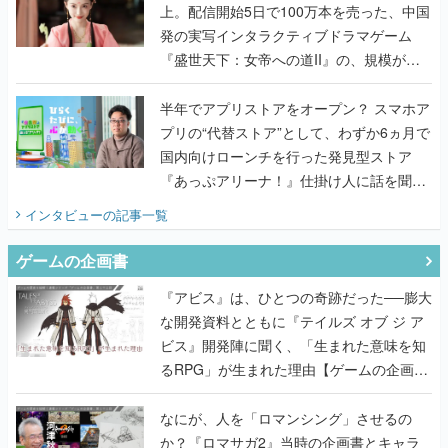
上。配信開始5日で100万本を売った、中国
発の実写インタラクティブドラマゲーム
『盛世天下：女帝への道II』の、規模が違
うこだわりをプロデューサーに聞いた
半年でアプリストアをオープン？ スマホア
プリの“代替ストア”として、わずか6ヵ月で
国内向けローンチを行った発見型ストア
『あっぷアリーナ！』仕掛け人に話を聞い
てみた
インタビュー
の記事一覧
ゲームの企画書
『アビス』は、ひとつの奇跡だった──膨大
な開発資料とともに『テイルズ オブ ジ ア
ビス』開発陣に聞く、「生まれた意味を知
るRPG」が生まれた理由【ゲームの企画
書】
なにが、人を「ロマンシング」させるの
か？『ロマサガ2』当時の企画書とキャラ