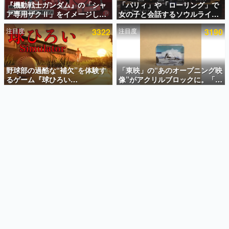
『機動戦士ガンダム』の「シャ
「パリィ」や「ローリング」で
ア専用ザクⅡ」をイメージした
女の子と会話するソウルライク
インタビュー
散水ホースリールが予約開始。
恋愛ゲーム『小早川さんはソウ
注目度
3322
注目度
3190
本体にはシャアのパーソナルマ
ルライク』無料公開。返事に失
連載・特集一覧
ークやジオン公国軍のエンブレ
敗すると「YOU DIED」
ム、型式番号などを配置
殿堂入り記事
SNS拡散数が数千以上！ ページビュー数万以上！ などな
野球部の過酷な“補欠”を体験す
「東映」の“あのオープニング映
ど。多くの人々に読まれた、電ファミ渾身の“殿堂入り”記
るゲーム『球ひろい
像”がアクリルブロックに。「東
事をまとめました。
Simulator』が「1件」のウィッ
映ヒストリカル グッズコレクシ
シュリストをもとにチェコ語に
ョン」が8月下旬より発売
ゲームの企画書
対応しSNSで話題に。『キング
名作ゲームクリエイターの方々に製作時のエピソードをお
聞きし、ヒットする企画（ゲーム）とは何か？を探ってい
ダム・カム』開発元やチェコの
きます。
プロ野球選手から称賛の声
赫本
この物語を解いてはいけない。『赫本』は、〈試験問題〉
の形をした短編ホラー小説集です。
新世代に訊く
これからのデジタルゲーム市場を担う若きクリエイター達
の姿を追い、彼らのルーツと情熱を探っていきます。
ゲーム世代の作家たち
ゲームに多大な影響を受けた作家さんに取材し、ゲームが