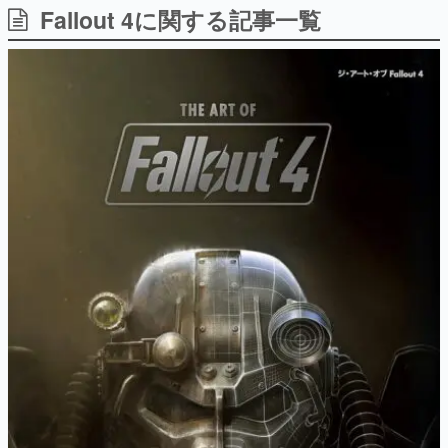
Fallout 4に関する記事一覧
日本のコンテンツ産業やカルチャーに与えた影響を探る企
画です。
日本モバイルゲーム産業史
日本のモバイルゲーム史における主要なトピック・タイト
ルを網羅するほか、開発者へのインタビューや識者による
解説を掲載。約20年の歴史が一望できる決定版！
若ゲのいたり〜ゲームクリエイターの青春〜
『うつヌケ』『ペンと箸』等で知られるマンガ家・田中圭
一先生によるゲーム業界レポートマンガです。
なんでゲームは面白い？
ゲーム開発者・hamatsu氏がゲームの魅力を画面や操作の
具体的な形から解き明かしていく、硬派で骨太な評論連載
です。
ゲームが変えた日本語
「経験値」「裏技」「ラスボス」… ゲームにまつわる言葉
の起源や用法の変遷を、コンピューター文化史研究家・タ
イニーP氏が徹底調査。
カテゴリ
特集記事