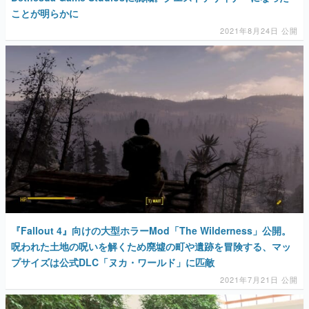
ことが明らかに
2021年8月24日 公開
『Fallout 4』向けの大型ホラーMod「The Wilderness」公開。
呪われた土地の呪いを解くため廃墟の町や遺跡を冒険する、マッ
プサイズは公式DLC「ヌカ・ワールド」に匹敵
2021年7月21日 公開