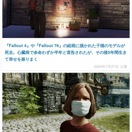
『Fallout 4』や『Fallout 76』の絵画に描かれた子猫のモデルが
死去。心臓病で余命わずか半年と宣告されたが、その後5年間生き
て幸せを振りまく
2020年7月27日 公開