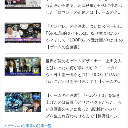
設定画から迫る、河津秋敏がRPGに生み出
した「ロマン」の正体とは【ゲームの企画
書】
『ガンパレ』の企画書、ついに公開━初代
PSの伝説的タイトルは、なぜ生まれたの
か？そして『LOOP8』へ受け継がれたもの
【ゲームの企画書】
世界が認めるゲームデザイナー・上田文人
とはいったい何が凄いのか？ ヨコオタロ
ウ・外山圭一郎らと共に『ICO』に込めら
れたこだわりを語り尽くす！【ゲームの企
画書】
【ゲームの企画書】『ペルソナ3』を築き
上げたのは反骨心とリスペクトだった。赤
い企画書のもとに集った“愚連隊”がシリー
ズを生まれ変わらせるまで【橋野桂インタ
ビュー】
ゲームの企画書
の記事一覧