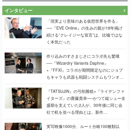
インタビュー
「現実より意味のある仮想世界を作る」
──『EVE Online』の生みの親が18年掲げ
続ける”クレイジーな宣言”は、比喩ではな
く本気だった
作り込みのすさまじさにコラボ先も驚嘆
──『Wizardry Variants Daphne』
×『FFXI』コラボが期間限定なのにジョブ
もキャラも武器も戦闘システムもワンオフ
で作り込まれた理由を両ディレクターに聞
く
『TATSUJIN』の弓削雅稔×『ライデンファ
イターズ』の齋藤貴幸──かつて縦シュー全
盛期を支えていた2人が、30年後に同じ会
社で机を並べる理由とは。新作
『TATSUJIN EXTREME』で初タッグを組
んだレジェンド2人に訊く開発秘話
実写映像1000分、ルート分岐100種類以