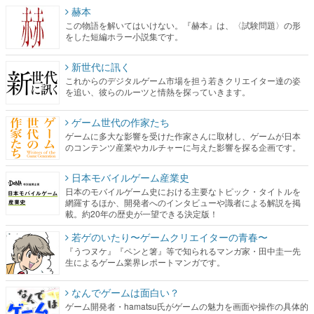
赫本
この物語を解いてはいけない。『赫本』は、〈試験問題〉の形
をした短編ホラー小説集です。
新世代に訊く
これからのデジタルゲーム市場を担う若きクリエイター達の姿
を追い、彼らのルーツと情熱を探っていきます。
ゲーム世代の作家たち
ゲームに多大な影響を受けた作家さんに取材し、ゲームが日本
のコンテンツ産業やカルチャーに与えた影響を探る企画です。
日本モバイルゲーム産業史
日本のモバイルゲーム史における主要なトピック・タイトルを
網羅するほか、開発者へのインタビューや識者による解説を掲
載。約20年の歴史が一望できる決定版！
若ゲのいたり〜ゲームクリエイターの青春〜
『うつヌケ』『ペンと箸』等で知られるマンガ家・田中圭一先
生によるゲーム業界レポートマンガです。
なんでゲームは面白い？
ゲーム開発者・hamatsu氏がゲームの魅力を画面や操作の具体的