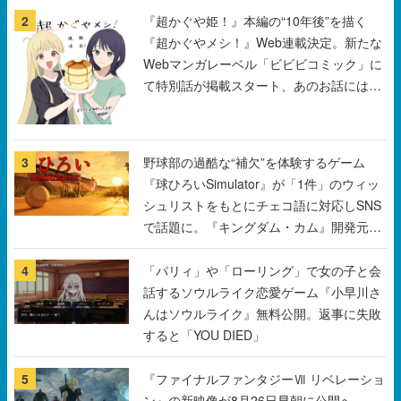
2
『超かぐや姫！』本編の“10年後”を描く
『超かぐやメシ！』Web連載決定。新たな
Webマンガレーベル「ビビビコミック」に
て特別話が掲載スタート、あのお話には…
まだ続きがある！
3
野球部の過酷な“補欠”を体験するゲーム
『球ひろいSimulator』が「1件」のウィッ
シュリストをもとにチェコ語に対応しSNS
で話題に。『キングダム・カム』開発元や
チェコのプロ野球選手から称賛の声
4
「パリィ」や「ローリング」で女の子と会
話するソウルライク恋愛ゲーム『小早川さ
んはソウルライク』無料公開。返事に失敗
すると「YOU DIED」
5
『ファイナルファンタジーⅦ リベレーショ
ン』の新映像が8月26日早朝に公開へ。