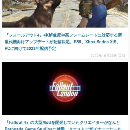
『フォールアウト4』4K解像度や高フレームレートに対応する新
世代機向けアップデートが配信決定。PS5、Xbox Series X|S、
PCに向けて2023年配信予定
2022年10月25日 公開
『Fallout 4』の大型Modを開発していたクリエイターがなんと
Bethesda Game Studiosに就職。クエストデザイナーになった