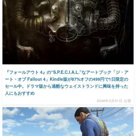
マンガ
女性向け
アプリレビュー
その他
電ファミニコゲーマーとは？
『フォールアウト 4』の“S.P.E.C.I.A.L.”なアートブック「ジ・ア
運営：株式会社マレ
ート・オブ Fallout 4」Kindle版が87%オフの499円で1日限定の
セール中。ドラマ版から過酷なウェイストランドに興味を持った
人にもおすすめ
2026年3月31日 公開