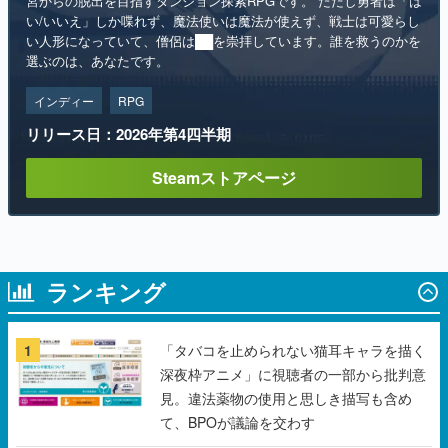
宮からの脱出を目指すダンジョン探索RPGです。 ただし勇者は「は
い/いいえ」しか喋れず、魔法使いは魔法が使えず、戦士は可愛らし
い人形になっていて、僧侶は██を崇拝しています。誰を救うのかを
選ぶのは、あなたです。
インディー
RPG
リリース日：2026年第4四半期
Steamストアページ
ランキング
1
「タバコを止められない猫耳キャラを描く
深夜枠アニメ」に視聴者の一部から批判意
見。違法薬物の使用と思しき描写も含め
て、BPOが議論を交わす