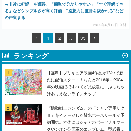
→非常に好評」を獲得。「簡単で分かりやすい」「すぐ理解でき
る」などシンプルさが高く評価、“発想力に度肝を抜かれる”など
の声集まる
2026年6月18日 公開
1
2
…
35
ランキング
1
【無料】プリキュア映画4作品がTVerで新
たに配信スタート！なんと2018年～2024
年の映画ほぼすべてが見放題に、ぶっちゃ
けありえないラインナップ
2
『機動戦士ガンダム』の「シャア専用ザク
Ⅱ」をイメージした散水ホースリールが予
約開始。本体にはシャアのパーソナルマー
クやジオン公国軍のエンブレム、型式番号