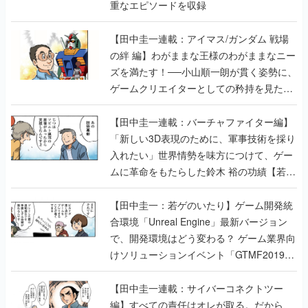
重なエピソードを収録
【田中圭一連載：アイマス/ガンダム 戦場
の絆 編】わがままな王様のわがままなニー
ズを満たす！──小山順一朗が貫く姿勢に、
ゲームクリエイターとしての矜持を見た
【若ゲのいたり最終回】
【田中圭一連載：バーチャファイター編】
「新しい3D表現のために、軍事技術を採り
入れたい」世界情勢を味方につけて、ゲー
ムに革命をもたらした鈴木 裕の功績【若ゲ
のいたり】
【田中圭一：若ゲのいたり】ゲーム開発統
合環境「Unreal Engine」最新バージョン
で、開発環境はどう変わる？ ゲーム業界向
けソリューションイベント「GTMF2019」
に行って、より理解を深めよう【PR】
【田中圭一連載：サイバーコネクトツー
編】すべての責任はオレが取る。だから、