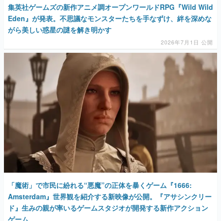
集英社ゲームズの新作アニメ調オープンワールドRPG『Wild Wild
Eden』が発表。不思議なモンスターたちを手なずけ、絆を深めな
がら美しい惑星の謎を解き明かす
2026年7月1日 公開
「魔術」で市民に紛れる“悪魔”の正体を暴くゲーム『1666:
Amsterdam』世界観を紹介する新映像が公開。『アサシンクリー
ド』生みの親が率いるゲームスタジオが開発する新作アクション
ゲーム