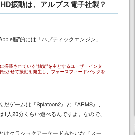
ch」のHD振動は、アルプス電子社製？
Apple脳”的には「ハプティックエンジン」
。
k」などに搭載されている“触覚”を主とするユーザーインタ
回転させて振動を発生し、フォースフィードバックを
ームは『Splatoon2』と『ARMS』、
は1人20分くらい遊べるんですよ。なので、
とはクラシックアーケードみたいな『スー