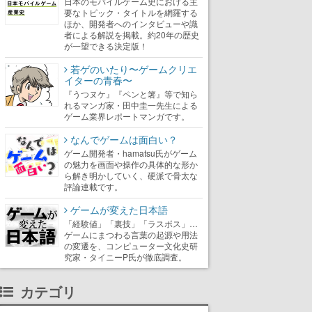
日本のモバイルゲーム史における主
要なトピック・タイトルを網羅する
ほか、開発者へのインタビューや識
者による解説を掲載。約20年の歴史
が一望できる決定版！
若ゲのいたり〜ゲームクリエ
イターの青春〜
『うつヌケ』『ペンと箸』等で知ら
れるマンガ家・田中圭一先生による
ゲーム業界レポートマンガです。
なんでゲームは面白い？
ゲーム開発者・hamatsu氏がゲーム
の魅力を画面や操作の具体的な形か
ら解き明かしていく、硬派で骨太な
評論連載です。
ゲームが変えた日本語
「経験値」「裏技」「ラスボス」…
ゲームにまつわる言葉の起源や用法
の変遷を、コンピューター文化史研
究家・タイニーP氏が徹底調査。
カテゴリ