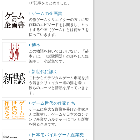
り”記事をまとめました。
ゲームの企画書
名作ゲームクリエイターの方々に製
作時のエピソードをお聞きし、ヒッ
トする企画（ゲーム）とは何か？を
探っていきます。
赫本
この物語を解いてはいけない。『赫
本』は、〈試験問題〉の形をした短
編ホラー小説集です。
新世代に訊く
これからのデジタルゲーム市場を担
う若きクリエイター達の姿を追い、
彼らのルーツと情熱を探っていきま
す。
ゲーム世代の作家たち
ゲームに多大な影響を受けた作家さ
んに取材し、ゲームが日本のコンテ
ンツ産業やカルチャーに与えた影響
を探る企画です。
日本モバイルゲーム産業史