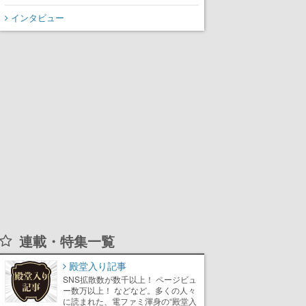
インタビュー
連載・特集一覧
殿堂入り記事
SNS拡散数が数千以上！ ページビュ
ー数万以上！ などなど。多くの人々
に読まれた、電ファミ渾身の“殿堂入