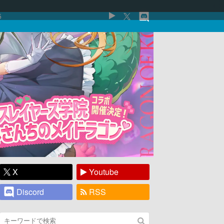
5
X
Youtube
Discord
RSS