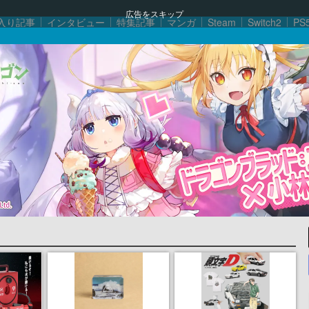
広告をスキップ
入り記事
インタビュー
特集記事
マンガ
Steam
Switch2
PS