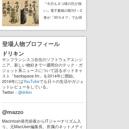
中。ドット絵の大自然
『今日もネコ様の圧が強
で、喧騒を忘れよう
い』電子書籍の既刊1～2
巻が「30％オフ」でお得
に。ジト目でツンツンし
たネコたちと、ネコを溺
愛する人間のすれ違いを
登場人物プロフィール
描く
ドリキン
サンフランシスコ在住のソフトウェアエンジ
ニア。新しい物好きで一週間分のテック・ガ
ジェット系ニュースについて語るポッドキャ
スト「backspace.fm」を2014年に開始。
2016年には
YouTube
でも日々の生活やガジェ
ットレビューをしている。
Twitter：
@drikin
@mazzo
Macintosh発売前夜からITジャーナリズム入
り。元MacUser編集長。所属のネットメディ