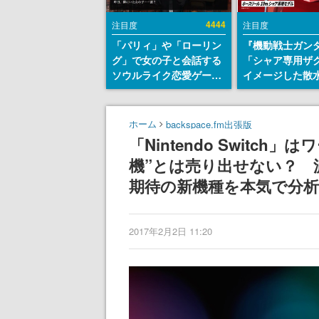
4444
注目度
注目度
「パリィ」や「ローリン
『機動戦士ガン
グ」で女の子と会話する
「シャア専用ザ
ソウルライク恋愛ゲーム
イメージした散
『小早川さんはソウルラ
リールが予約開
イク』無料公開。返事に
にはシャアのパ
失敗すると「YOU
マークやジオン
ホーム
backspace.fm出張版
DIED」
エンブレム、型
「Nintendo Switc
どを配置
機”とは売り出せない？
期待の新機種を本気で分析する
2017年2月2日 11:20