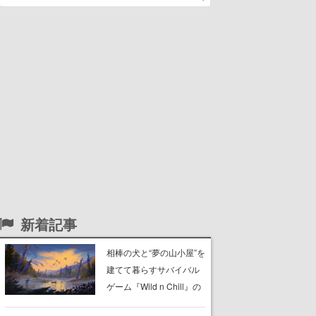
新着記事
相棒の犬と“夢の山小屋”を
建てて暮らすサバイバル
ゲーム『Wild n Chill』の
体験版がSteamで配信