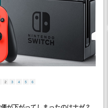
2
3
4
5
6
株価が下がってしまったのはナゼ？