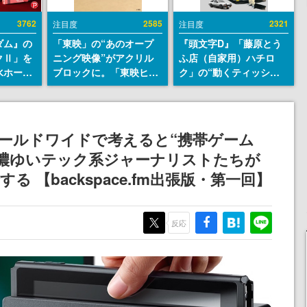
3762
2585
2321
注目度
注目度
ダム』の
「東映」の“あのオープ
『頭文字D』「藤原とう
クⅡ」を
ニング映像”がアクリル
ふ店（自家用）ハチロ
水ホース
ブロックに。「東映ヒス
ク」の“動くティッシュ
始。本体
トリカル グッズコレクシ
ケース”が買えるポップ
ーソナル
ョン」が8月下旬より発
アップショップが開催
公国軍の
売
へ。マンガの舞台である
式番号な
群馬の「イオンモール高
h」はワールドワイドで考えると“携帯ゲーム
崎」にて、8月11日から8
 濃ゆいテック系ジャーナリストたちが
月20日までの期間限定で
開催予定
 【backspace.fm出張版・第一回】
反応