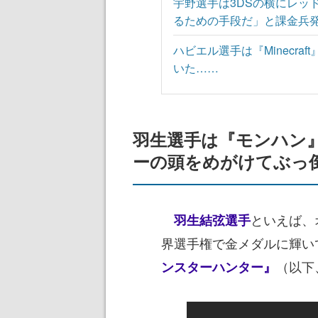
宇野選手は3DSの横にレッ
るための手段だ」と課金兵
ハビエル選手は『Minecr
いた……
羽生選手は『モンハン
ーの頭をめがけてぶっ
といえば、
羽生結弦選手
界選手権で金メダルに輝い
（以下
ンスターハンター』