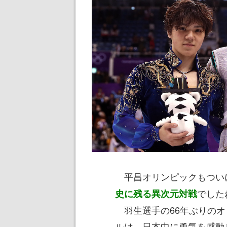
平昌オリンピックもつい
でした
史に残る異次元対戦
羽生選手の66年ぶりのオ
ルは、日本中に勇気を感動