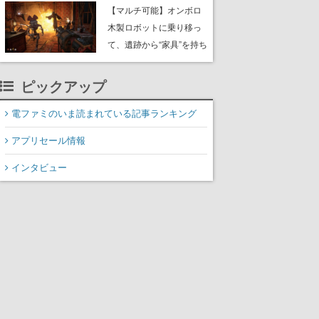
や大きな貝も
【マルチ可能】オンボロ
木製ロボットに乗り移っ
て、遺跡から“家具”を持ち
帰るホラーアクションゲ
ーム『GRAIN ROT』が本
ピックアップ
日8月8日Steamにて発
売。迫る“腐敗”から逃げ延
電ファミのいま読まれている記事ランキング
び、持ち帰った家具で基
アプリセール情報
地を再建
インタビュー