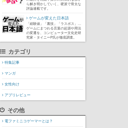
ら解き明かしていく、硬派で骨太な
評論連載です。
ゲームが変えた日本語
「経験値」「裏技」「ラスボス」…
ゲームにまつわる言葉の起源や用法
の変遷を、コンピューター文化史研
究家・タイニーP氏が徹底調査。
カテゴリ
特集記事
マンガ
女性向け
アプリレビュー
その他
電ファミニコゲーマーとは？