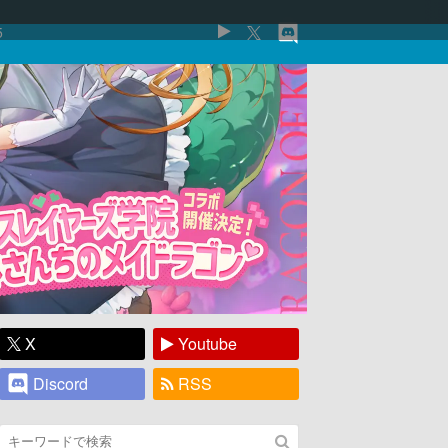
5
X
Youtube
Discord
RSS