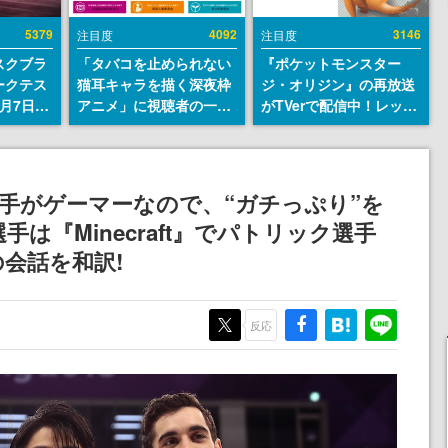
5379
4092
3146
注目度
注目度
スクブラ
「タバコを止められない
『ポケットモンスター
ークテス
猫耳キャラを描く深夜枠
ジ・オリジン』の再放送
月7日22
アニメ」に視聴者の一部
がTVerで配信中！レッド
サイトの
から批判意見。違法薬物
（CV：竹内順子）が主人
確認可
の使用と思しき描写も含
公のオリジナルアニメ
8月21
めて、BPOが議論を交わ
す
手がゲーマーなので、“ガチっぷり”を
は『Minecraft』でパトリック選手
会話を和訳!
反応