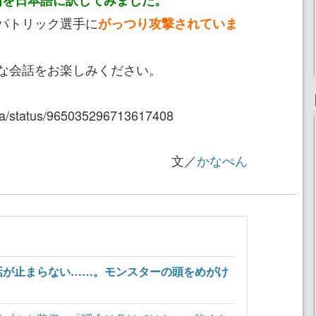
況動画を日本語に訳してみました。
パトリック選手に
がっつり
攻
撃されていま
な会話をお楽しみください。
ona/status/965035296713617408
文／
かなぺん
話が止まらない……。モンスターの頭をめがけ