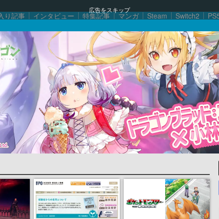
広告をスキップ
入り記事
インタビュー
特集記事
マンガ
Steam
Switch2
PS