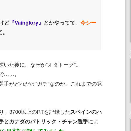
けど
『Vainglory』
とかやってて。
今シー
て。
いた後に、なぜか“オタトーク”。
で……。
手がどれだけ“ガチ”なのか。これまでの発
、3700以上のRTを記録した
スペインのハ
によ
手とカナダのパトリック・チャン選手