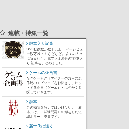
連載・特集一覧
殿堂入り記事
SNS拡散数が数千以上！ ページビュ
ー数万以上！ などなど。多くの人々
に読まれた、電ファミ渾身の“殿堂入
り”記事をまとめました。
ゲームの企画書
名作ゲームクリエイターの方々に製
作時のエピソードをお聞きし、ヒッ
トする企画（ゲーム）とは何か？を
探っていきます。
赫本
この物語を解いてはいけない。『赫
本』は、〈試験問題〉の形をした短
編ホラー小説集です。
新世代に訊く