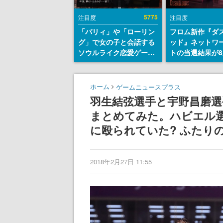
5775
注目度
注目度
「パリィ」や「ローリン
フロム新作『ダ
グ」で女の子と会話する
ッド』ネットワ
ソウルライク恋愛ゲーム
トの当選結果が8
『小早川さんはソウルラ
時に発表。応募
イク』無料公開。返事に
マイページから
失敗すると「YOU
能、テスト実施は
ホーム
ゲームニュースプラス
DIED」
日～24日
羽生結弦選手と宇野昌磨選
まとめてみた。ハビエル選手
に殴られていた? ふたりの
2018年2月27日 11:55