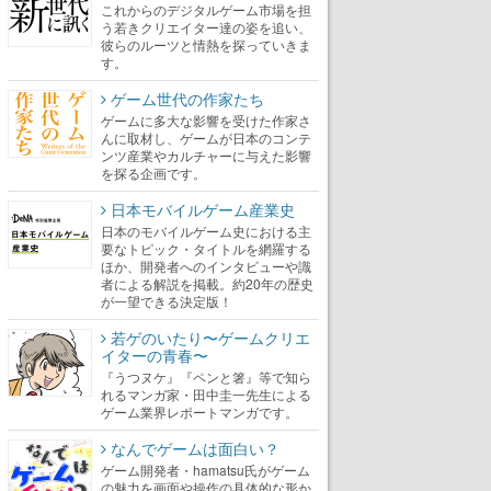
これからのデジタルゲーム市場を担
う若きクリエイター達の姿を追い、
彼らのルーツと情熱を探っていきま
す。
ゲーム世代の作家たち
ゲームに多大な影響を受けた作家さ
んに取材し、ゲームが日本のコンテ
ンツ産業やカルチャーに与えた影響
を探る企画です。
日本モバイルゲーム産業史
日本のモバイルゲーム史における主
要なトピック・タイトルを網羅する
ほか、開発者へのインタビューや識
者による解説を掲載。約20年の歴史
が一望できる決定版！
若ゲのいたり〜ゲームクリエ
イターの青春〜
『うつヌケ』『ペンと箸』等で知ら
れるマンガ家・田中圭一先生による
ゲーム業界レポートマンガです。
なんでゲームは面白い？
ゲーム開発者・hamatsu氏がゲーム
の魅力を画面や操作の具体的な形か