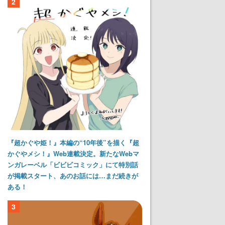
2
『超かぐや姫！』本編の“10年後”を描く『超
かぐやメシ！』Web連載決定。新たなWebマ
ンガレーベル「ビビビコミック」にて特別話
が掲載スタート、あのお話には…まだ続きが
ある！
3