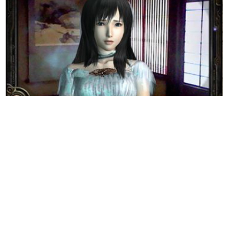
日本のコンテンツ産業やカルチャーに与えた影響を探る企
画です。
日本モバイルゲーム産業史
日本のモバイルゲーム史における主要なトピック・タイト
ルを網羅するほか、開発者へのインタビューや識者による
解説を掲載。約20年の歴史が一望できる決定版！
若ゲのいたり〜ゲームクリエイターの青春〜
『うつヌケ』『ペンと箸』等で知られるマンガ家・田中圭
一先生によるゲーム業界レポートマンガです。
なんでゲームは面白い？
ゲーム開発者・hamatsu氏がゲームの魅力を画面や操作の
具体的な形から解き明かしていく、硬派で骨太な評論連載
です。
ゲームが変えた日本語
「経験値」「裏技」「ラスボス」… ゲームにまつわる言葉
の起源や用法の変遷を、コンピューター文化史研究家・タ
イニーP氏が徹底調査。
カテゴリ
特集記事