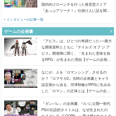
国内向けローンチを行った発見型ストア
『あっぷアリーナ！』仕掛け人に話を聞い
てみた
インタビュー
の記事一覧
ゲームの企画書
『アビス』は、ひとつの奇跡だった──膨大
な開発資料とともに『テイルズ オブ ジ ア
ビス』開発陣に聞く、「生まれた意味を知
るRPG」が生まれた理由【ゲームの企画
書】
なにが、人を「ロマンシング」させるの
か？『ロマサガ2』当時の企画書とキャラ
設定画から迫る、河津秋敏がRPGに生み出
した「ロマン」の正体とは【ゲームの企画
書】
『ガンパレ』の企画書、ついに公開━初代
PSの伝説的タイトルは、なぜ生まれたの
か？そして『LOOP8』へ受け継がれたもの