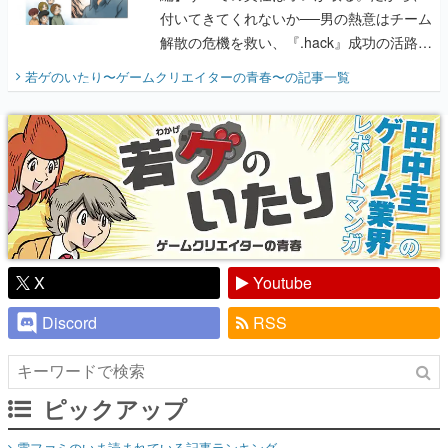
付いてきてくれないか──男の熱意はチーム
解散の危機を救い、『.hack』成功の活路を
開く。業界の快男児・松山 洋に流れる血は
若ゲのいたり〜ゲームクリエイターの青春〜
の記事一覧
『少年ジャンプ』色だった【若ゲのいた
り】
X
Youtube
Discord
RSS
ピックアップ
電ファミのいま読まれている記事ランキング