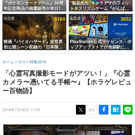
『ポケモンカードゲーム』30周
“朝凪先生”キャラデザのフィッ
年記念商品の抽選販売が本日12
トネスリズムゲーム『がんば
インタビュー
時より開始。拡張パック「30th
れ！チアリズム』Steamストア
注目度
8184
注目度
3652
CELEBRATION」のボックス
ページが公開。キャラクターの
連載・特集一覧
に、「プレミアムデッキセット
CVは陽向葵ゅかさん
エーフィ・ブラッキー」
殿堂入り記事
「FUTURISTIC BOX」の計3商
SNS拡散数が数千以上！ ページビュー数万以上！ などな
品
映画『バイオハザード』全世界
PlayStation公式ライセンス・ポ
ど。多くの人々に読まれた、電ファミ渾身の“殿堂入り”記
初公開シーン収録の「日本限
ップアップストアが池袋駅にて
事をまとめました。
定」予告映像が解禁。バイオの
期間限定で開催。夏のアパレル
日（8月10日）にあわせて、
や『ブラッドボーン』の新作ア
ゲームの企画書
ホーム
ホラー特集2016
「ラクーンシティ総合病院」へ
イテムが登場
名作ゲームクリエイターの方々に製作時のエピソードをお
聞きし、ヒットする企画（ゲーム）とは何か？を探ってい
行く配達人の姿が披露
「心霊写真撮影モードがアツい！」『心霊
きます。
カメラ〜憑いてる手帳〜』【ホラゲレビュ
赫本
この物語を解いてはいけない。『赫本』は、〈試験問題〉
ー百物語】
の形をした短編ホラー小説集です。
新世代に訊く
2016年7月30日 11:00
反応
これからのデジタルゲーム市場を担う若きクリエイター達
の姿を追い、彼らのルーツと情熱を探っていきます。
ゲーム世代の作家たち
ゲームに多大な影響を受けた作家さんに取材し、ゲームが