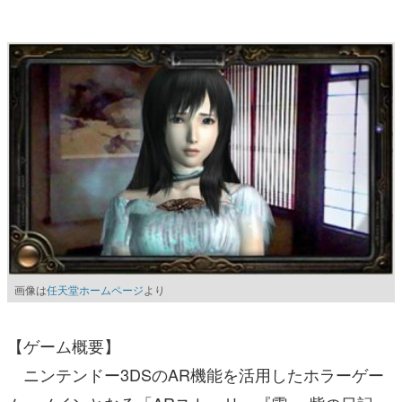
マンガ
女性向け
アプリレビュー
その他
電ファミニコゲーマーとは？
運営：株式会社マレ
画像は
任天堂ホームページ
より
【ゲーム概要】
ニンテンドー3DSのAR機能を活用したホラーゲー