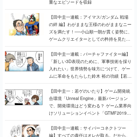
重なエピソードを収録
【田中圭一連載：アイマス/ガンダム 戦場
の絆 編】わがままな王様のわがままなニー
ズを満たす！──小山順一朗が貫く姿勢に、
ゲームクリエイターとしての矜持を見た
【若ゲのいたり最終回】
【田中圭一連載：バーチャファイター編】
「新しい3D表現のために、軍事技術を採り
入れたい」世界情勢を味方につけて、ゲー
ムに革命をもたらした鈴木 裕の功績【若ゲ
のいたり】
【田中圭一：若ゲのいたり】ゲーム開発統
合環境「Unreal Engine」最新バージョン
で、開発環境はどう変わる？ ゲーム業界向
けソリューションイベント「GTMF2019」
に行って、より理解を深めよう【PR】
【田中圭一連載：サイバーコネクトツー
編】すべての責任はオレが取る。だから、