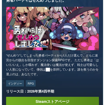
勇者パーティはぜんめつしました。
“ぜんめつ”してしまった勇者パーティから1人だけ選んで、ともに迷
宮からの脱出を目指すダンジョン探索RPGです。 ただし勇者は「は
い/いいえ」しか喋れず、魔法使いは魔法が使えず、戦士は可愛らし
い人形になっていて、僧侶は██を崇拝しています。誰を救うのかを
選ぶのは、あなたです。
インディー
RPG
リリース日：2026年第4四半期
Steamストアページ