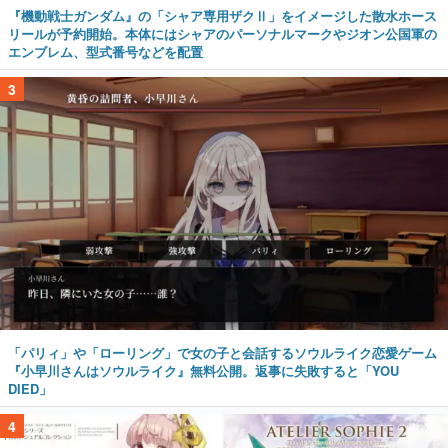
『機動戦士ガンダム』の「シャア専用ザクⅡ」をイメージした散水ホース
リールが予約開始。本体にはシャアのパーソナルマークやジオン公国軍の
エンブレム、型式番号などを配置
3
「パリィ」や「ローリング」で女の子と会話するソウルライク恋愛ゲーム
『小早川さんはソウルライク』無料公開。返事に失敗すると「YOU
DIED」
4