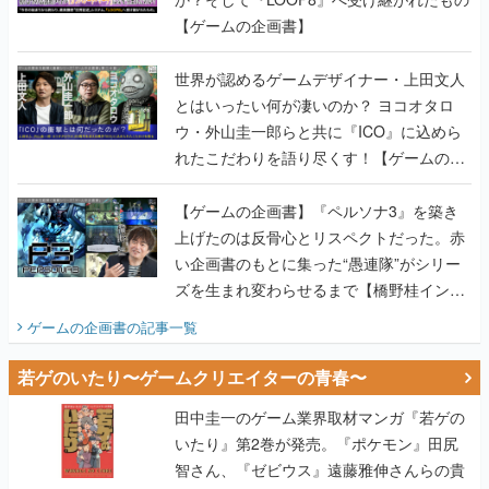
【ゲームの企画書】
世界が認めるゲームデザイナー・上田文人
とはいったい何が凄いのか？ ヨコオタロ
ウ・外山圭一郎らと共に『ICO』に込めら
れたこだわりを語り尽くす！【ゲームの企
画書】
【ゲームの企画書】『ペルソナ3』を築き
上げたのは反骨心とリスペクトだった。赤
い企画書のもとに集った“愚連隊”がシリー
ズを生まれ変わらせるまで【橋野桂インタ
ビュー】
ゲームの企画書
の記事一覧
若ゲのいたり〜ゲームクリエイターの青春〜
田中圭一のゲーム業界取材マンガ『若ゲの
いたり』第2巻が発売。『ポケモン』田尻
智さん、『ゼビウス』遠藤雅伸さんらの貴