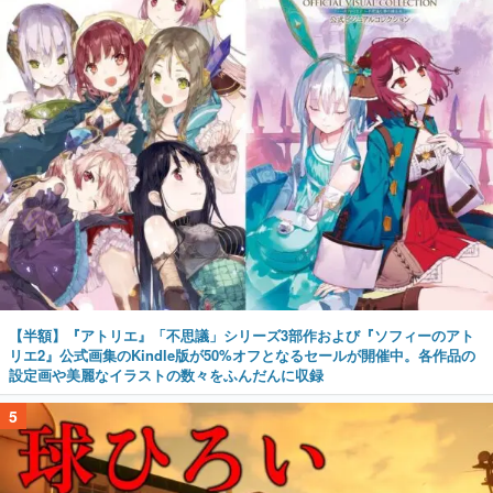
【半額】『アトリエ』「不思議」シリーズ3部作および『ソフィーのアト
リエ2』公式画集のKindle版が50%オフとなるセールが開催中。各作品の
設定画や美麗なイラストの数々をふんだんに収録
5