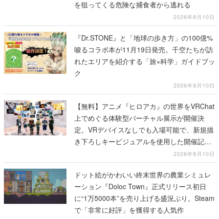
を狙ってくる危険な捕食者から逃れる
2026年8月10日
『Dr.STONE』と「地球の歩き方」の100億%
唆るコラボ本が11月19日発売。千空たちが訪
れたエリアを紹介する「旅×科学」ガイドブッ
ク
2026年8月10日
【無料】アニメ『ヒロアカ』の世界をVRChat
上でめぐる体験型バーチャル展示が開催決
定。VRデバイスなしでも入場可能で、新規描
き下ろしキービジュアルを使用した開催記念
グッズも販売
2026年8月10日
ドット絵がかわいい終末世界の農業シミュレ
ーション『Doloc Town』正式リリース初日
に“1万5000本”を売り上げる盛況ぶり。Steam
で「非常に好評」を獲得する人気作