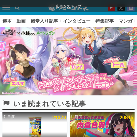
広告をスキップ
赫本
動画
殿堂入り記事
インタビュー
特集記事
マンガ
いま読まれている記事
ピックアップ
注目度
21373
注目度
20845
電ファミのいま読まれている記事ランキング
アプリセール情報