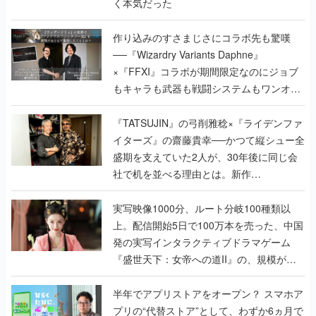
く本気だった
作り込みのすさまじさにコラボ先も驚嘆
──『Wizardry Variants Daphne』
×『FFXI』コラボが期間限定なのにジョブ
もキャラも武器も戦闘システムもワンオフ
で作り込まれた理由を両ディレクターに聞
く
『TATSUJIN』の弓削雅稔×『ライデンファ
イターズ』の齋藤貴幸──かつて縦シュー全
盛期を支えていた2人が、30年後に同じ会
社で机を並べる理由とは。新作
『TATSUJIN EXTREME』で初タッグを組
んだレジェンド2人に訊く開発秘話
実写映像1000分、ルート分岐100種類以
上。配信開始5日で100万本を売った、中国
発の実写インタラクティブドラマゲーム
『盛世天下：女帝への道II』の、規模が違
うこだわりをプロデューサーに聞いた
半年でアプリストアをオープン？ スマホア
プリの“代替ストア”として、わずか6ヵ月で