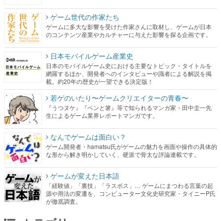
ゲーム世代の作家たち
ゲームに多大な影響を受けた作家さんに取材し、ゲームが日本
のコンテンツ産業やカルチャーに与えた影響を探る企画です。
日本モバイルゲーム産業史
日本のモバイルゲーム史における主要なトピック・タイトルを
網羅するほか、開発者へのインタビューや識者による解説を掲
載。約20年の歴史が一望できる決定版！
若ゲのいたり〜ゲームクリエイターの青春〜
『うつヌケ』『ペンと箸』等で知られるマンガ家・田中圭一先
生によるゲーム業界レポートマンガです。
なんでゲームは面白い？
ゲーム開発者・hamatsu氏がゲームの魅力を画面や操作の具体的
な形から解き明かしていく、硬派で骨太な評論連載です。
ゲームが変えた日本語
「経験値」「裏技」「ラスボス」… ゲームにまつわる言葉の起
源や用法の変遷を、コンピューター文化史研究家・タイニーP氏
が徹底調査。