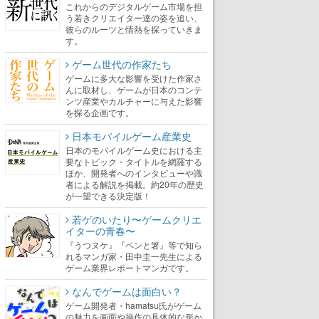
これからのデジタルゲーム市場を担
う若きクリエイター達の姿を追い、
彼らのルーツと情熱を探っていきま
す。
ゲーム世代の作家たち
ゲームに多大な影響を受けた作家さ
んに取材し、ゲームが日本のコンテ
ンツ産業やカルチャーに与えた影響
を探る企画です。
日本モバイルゲーム産業史
日本のモバイルゲーム史における主
要なトピック・タイトルを網羅する
ほか、開発者へのインタビューや識
者による解説を掲載。約20年の歴史
が一望できる決定版！
若ゲのいたり〜ゲームクリエ
イターの青春〜
『うつヌケ』『ペンと箸』等で知ら
れるマンガ家・田中圭一先生による
ゲーム業界レポートマンガです。
なんでゲームは面白い？
ゲーム開発者・hamatsu氏がゲーム
の魅力を画面や操作の具体的な形か