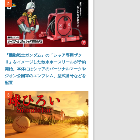
2
『機動戦士ガンダム』の「シャア専用ザク
Ⅱ」をイメージした散水ホースリールが予約
開始。本体にはシャアのパーソナルマークや
ジオン公国軍のエンブレム、型式番号などを
配置
3