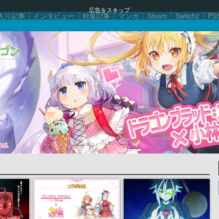
広告をスキップ
入り記事
インタビュー
特集記事
マンガ
Steam
Switch2
PS