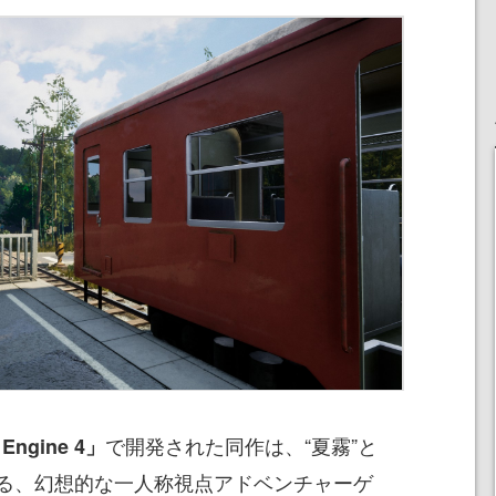
で開発された同作は、“夏霧”と
 Engine 4」
る、幻想的な一人称視点アドベンチャーゲ