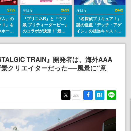
2739
2629
2442
注目度
注目度
ダム』の
『プリコネR』と『ウマ
『名探偵プリキュア！』
クⅡ」を
娘 プリティーダービー』
謎の怪盗「デッチ・アゲ
水ホース
のコラボが決定！“最大
イン」の担当キャストは
始。本体
170連無料”の8.5周年キ
天﨑滉平さんと判明。
ーソナル
ャンペーンなども発表
『Re:ゼロから始める異
公国軍の
世界生活』オットー役、
式番号な
『ヒプノシスマイク』山
ALGIC TRAIN』開発者は、海外AAA
田三郎役など
景クリエイターだった──風景に“意
反応