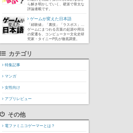
ら解き明かしていく、硬派で骨太な
評論連載です。
ゲームが変えた日本語
「経験値」「裏技」「ラスボス」…
ゲームにまつわる言葉の起源や用法
の変遷を、コンピューター文化史研
究家・タイニーP氏が徹底調査。
カテゴリ
特集記事
マンガ
女性向け
アプリレビュー
その他
電ファミニコゲーマーとは？