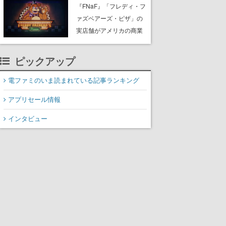
PC（Steam）向けに2026
『FNaF』「フレディ・フ
年秋発売へ。手描きアー
ァズベアーズ・ピザ」の
トの雰囲気が良すぎる最
実店舗がアメリカの商業
新映像も公開
施設「American Dream」
に2027年オープン！
ピックアップ
ScottGamesとの共同開
発、食事だけでなくステ
電ファミのいま読まれている記事ランキング
ージショーや没入型のホ
アプリセール情報
ラー体験も楽しめる
インタビュー