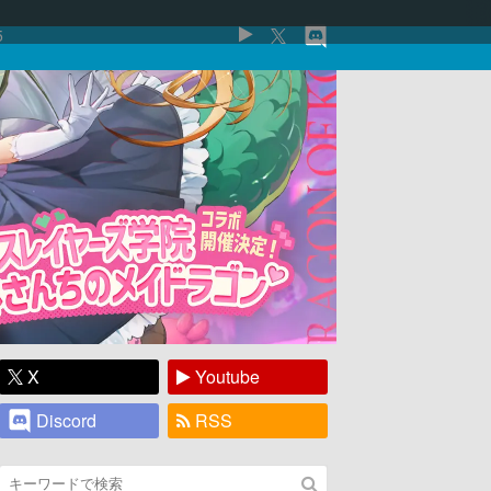
5
X
Youtube
Discord
RSS