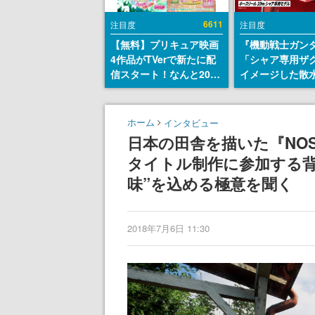
6611
注目度
注目度
【無料】プリキュア映画
『機動戦士ガン
4作品がTVerで新たに配
「シャア専用ザ
信スタート！なんと2018
イメージした散
年～2024年の映画ほぼす
リールが予約開
べてが見放題に、ぶっち
にはシャアのパ
ゃけありえないラインナ
マークやジオン
ホーム
インタビュー
ップ
エンブレム、型
日本の田舎を描いた『NOST
どを配置
タイトル制作に参加する背
味”を込める極意を聞く
2018年7月6日 11:30