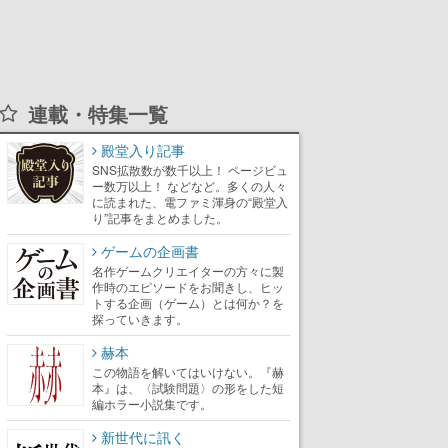
連載・特集一覧
殿堂入り記事
SNS拡散数が数千以上！ ページビュ
ー数万以上！ などなど。多くの人々
に読まれた、電ファミ渾身の“殿堂入
り”記事をまとめました。
ゲームの企画書
名作ゲームクリエイターの方々に製
作時のエピソードをお聞きし、ヒッ
トする企画（ゲーム）とは何か？を
探っていきます。
赫本
この物語を解いてはいけない。『赫
本』は、〈試験問題〉の形をした短
編ホラー小説集です。
新世代に訊く