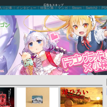
広告をスキップ
入り記事
インタビュー
特集記事
マンガ
Steam
Switch2
PS