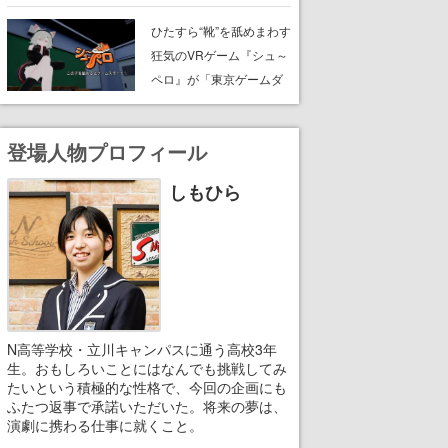
たネコたちと、ネコを溺
愛する人間のすれ違いを
ひたすら“靴”を舐めまわす
描く
狂気のVRゲーム『シュ～
ペロ』が「東京ゲームダ
ンジョン」に展示中。キ
ャッチコピーは「三度の
登場人物プロフィール
飯より靴を舐めよう」と
前のめり。公式アカウン
しもひら
トも開設され、2026年リ
リースに向けて開発中
N高等学校・立川キャンパスに通う高校3年
生。おもしろいことにはなんでも挑戦してみ
たいという積極的な性格で、今回の企画にも
ふたつ返事で承諾いただいた。将来の夢は、
演劇に携わる仕事に就くこと。