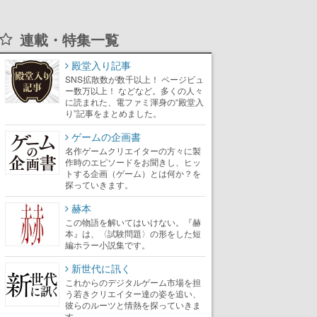
連載・特集一覧
殿堂入り記事
SNS拡散数が数千以上！ ページビュ
ー数万以上！ などなど。多くの人々
に読まれた、電ファミ渾身の“殿堂入
り”記事をまとめました。
ゲームの企画書
名作ゲームクリエイターの方々に製
作時のエピソードをお聞きし、ヒッ
トする企画（ゲーム）とは何か？を
探っていきます。
赫本
この物語を解いてはいけない。『赫
本』は、〈試験問題〉の形をした短
編ホラー小説集です。
新世代に訊く
これからのデジタルゲーム市場を担
う若きクリエイター達の姿を追い、
彼らのルーツと情熱を探っていきま
す。