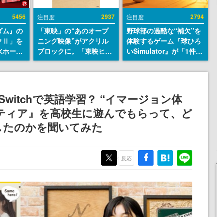
5456
2937
2794
注目度
注目度
ダム』の
「東映」の“あのオープ
野球部の過酷な“補欠”を
クⅡ」を
ニング映像”がアクリル
体験するゲーム『球ひろ
水ホース
ブロックに。「東映ヒス
いSimulator』が「1件」
始。本体
トリカル グッズコレクシ
のウィッシュリストをも
ーソナル
ョン」が8月下旬より発
とにチェコ語に対応し
公国軍の
売
SNSで話題に。『キング
式番号な
ダム・カム』開発元やチ
 Switchで英語学習？ “イマージョン体
ェコのプロ野球選手から
ティア』を高校生に遊んでもらって、ど
称賛の声
したのかを聞いてみた
反応