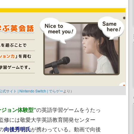
| Nintendo Switch | でらゲー
より）
の英語学習ゲームをうたっ
ージョン体験型”
監修には敬愛大学英語教育開発センター
の
が携わっている。動画で向後
向後秀明氏