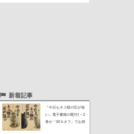
新着記事
『今日もネコ様の圧が強
い』電子書籍の既刊1～2
巻が「30％オフ」でお得
に。ジト目でツンツンし