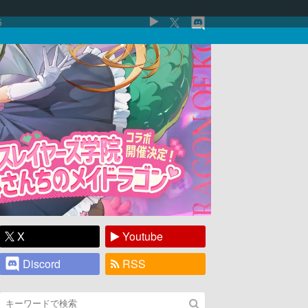
5
X
Youtube
Discord
RSS