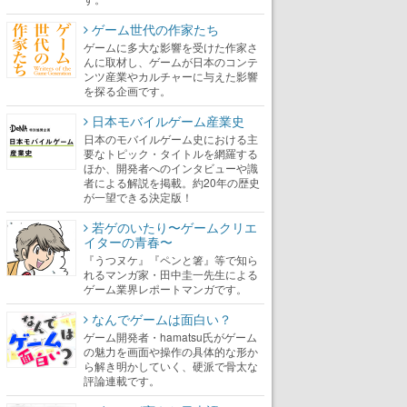
ゲーム世代の作家たち
ゲームに多大な影響を受けた作家さ
んに取材し、ゲームが日本のコンテ
ンツ産業やカルチャーに与えた影響
を探る企画です。
日本モバイルゲーム産業史
日本のモバイルゲーム史における主
要なトピック・タイトルを網羅する
ほか、開発者へのインタビューや識
者による解説を掲載。約20年の歴史
が一望できる決定版！
若ゲのいたり〜ゲームクリエ
イターの青春〜
『うつヌケ』『ペンと箸』等で知ら
れるマンガ家・田中圭一先生による
ゲーム業界レポートマンガです。
なんでゲームは面白い？
ゲーム開発者・hamatsu氏がゲーム
の魅力を画面や操作の具体的な形か
ら解き明かしていく、硬派で骨太な
評論連載です。