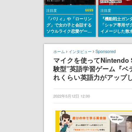
6699
注目度
注目度
「パリィ」や「ローリン
『機動戦士ガン
グ」で女の子と会話する
「シャア専用ザ
ソウルライク恋愛ゲーム
イメージした散
『小早川さんはソウルラ
リールが予約開
イク』無料公開。返事に
にはシャアのパ
失敗すると「YOU
マークやジオン
Sponsored
ホーム
インタビュー
DIED」
エンブレム、型
マイクを使ってNintendo
どを配置
験型”英語学習ゲーム『ベ
れくらい英語力がアップ
2022年5月12日 12:00