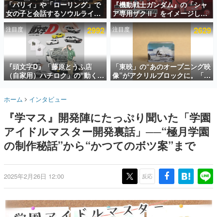
「パリィ」や「ローリング」で
『機動戦士ガンダム』の「シャ
女の子と会話するソウルライク
ア専用ザクⅡ」をイメージした
インタビュー
恋愛ゲーム『小早川さんはソウ
散水ホースリールが予約開始。
注目度
2992
注目度
2629
ルライク』無料公開。返事に失
本体にはシャアのパーソナルマ
連載・特集一覧
敗すると「YOU DIED」
ークやジオン公国軍のエンブレ
ム、型式番号などを配置
殿堂入り記事
SNS拡散数が数千以上！ ページビュー数万以上！ などな
『頭文字D』「藤原とうふ店
「東映」の“あのオープニング映
ど。多くの人々に読まれた、電ファミ渾身の“殿堂入り”記
（自家用）ハチロク」の“動くテ
像”がアクリルブロックに。「東
事をまとめました。
ィッシュケース”が買えるポップ
映ヒストリカル グッズコレクシ
アップショップが開催へ。マン
ョン」が8月下旬より発売
ゲームの企画書
ホーム
インタビュー
ガの舞台である群馬の「イオン
名作ゲームクリエイターの方々に製作時のエピソードをお
聞きし、ヒットする企画（ゲーム）とは何か？を探ってい
モール高崎」にて、8月11日か
『学マス』開発陣にたっぷり聞いた「学園
きます。
ら8月20日までの期間限定で開
催予定
アイドルマスター開発裏話」──“極月学園
赫本
この物語を解いてはいけない。『赫本』は、〈試験問題〉
の制作秘話”から“かつてのボツ案”まで
の形をした短編ホラー小説集です。
新世代に訊く
2025年2月26日 12:00
反応
これからのデジタルゲーム市場を担う若きクリエイター達
の姿を追い、彼らのルーツと情熱を探っていきます。
ゲーム世代の作家たち
ゲームに多大な影響を受けた作家さんに取材し、ゲームが