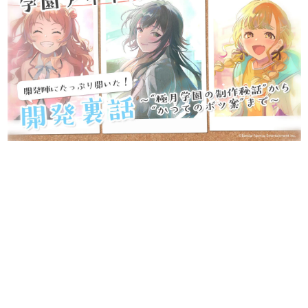
日本のコンテンツ産業やカルチャーに与えた影響を探る企
画です。
日本モバイルゲーム産業史
日本のモバイルゲーム史における主要なトピック・タイト
ルを網羅するほか、開発者へのインタビューや識者による
解説を掲載。約20年の歴史が一望できる決定版！
若ゲのいたり〜ゲームクリエイターの青春〜
『うつヌケ』『ペンと箸』等で知られるマンガ家・田中圭
一先生によるゲーム業界レポートマンガです。
なんでゲームは面白い？
ゲーム開発者・hamatsu氏がゲームの魅力を画面や操作の
具体的な形から解き明かしていく、硬派で骨太な評論連載
です。
ゲームが変えた日本語
「経験値」「裏技」「ラスボス」… ゲームにまつわる言葉
の起源や用法の変遷を、コンピューター文化史研究家・タ
イニーP氏が徹底調査。
カテゴリ
特集記事