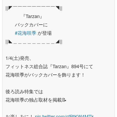
||◤￣￣￣￣￣￣￣￣￣◥||
『Tarzan』
バックカバーに
#花海咲季
が登場
||◣＿＿＿＿＿＿＿＿＿◢||
1/4(土)発売、
フィットネス総合誌『Tarzan』894号にて
花海咲季がバックカバーを飾ります！
後ろ読み特集では
花海咲季の独占取材を掲載📝
お楽しみに！
pic.twitter.com/cfRtKW4MTk