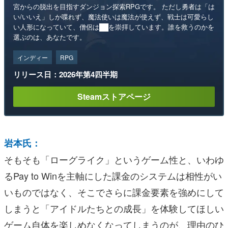
宮からの脱出を目指すダンジョン探索RPGです。 ただし勇者は「は
い/いいえ」しか喋れず、魔法使いは魔法が使えず、戦士は可愛らし
い人形になっていて、僧侶は██を崇拝しています。誰を救うのかを
選ぶのは、あなたです。
インディー
RPG
リリース日：2026年第4四半期
Steamストアページ
岩本氏：
そもそも「ローグライク」というゲーム性と、いわゆ
るPay to Winを主軸にした課金のシステムは相性がい
いものではなく、そこでさらに課金要素を強めにして
しまうと「アイドルたちとの成長」を体験してほしい
ゲーム自体を楽しめなくなってしまうのが、理由のひ