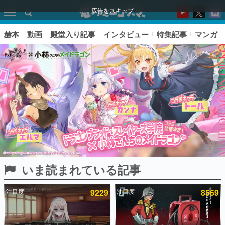
広告をスキップ
赫本
動画
殿堂入り記事
インタビュー
特集記事
マンガ
いま読まれている記事
ピックアップ
注目度
9229
注目度
8569
電ファミのいま読まれている記事ランキング
アプリセール情報