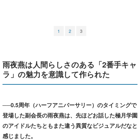
マンガ
女性向け
1
2
3
アプリレビュー
その他
雨夜燕は人間らしさのある「2番手キャ
電ファミニコゲーマーとは？
ラ」の魅力を意識して作られた
運営：株式会社マレ
──0.5周年（ハーフアニバーサリー）のタイミングで
登場した副会長の雨夜燕は、先ほどお話した極月学園
のアイドルたちともまた違う異質なビジュアルだなと
感じました。