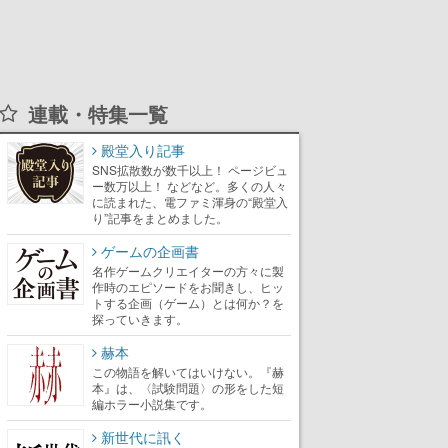
連載・特集一覧
殿堂入り記事
SNS拡散数が数千以上！ ページビュ
ー数万以上！ などなど。多くの人々
に読まれた、電ファミ渾身の“殿堂入
り”記事をまとめました。
ゲームの企画書
名作ゲームクリエイターの方々に製
作時のエピソードをお聞きし、ヒッ
トする企画（ゲーム）とは何か？を
探っていきます。
赫本
この物語を解いてはいけない。『赫
本』は、〈試験問題〉の形をした短
編ホラー小説集です。
新世代に訊く