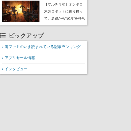
や大きな貝も
【マルチ可能】オンボロ
木製ロボットに乗り移っ
て、遺跡から“家具”を持ち
帰るホラーアクションゲ
ーム『GRAIN ROT』が本
ピックアップ
日8月8日Steamにて発
売。迫る“腐敗”から逃げ延
電ファミのいま読まれている記事ランキング
び、持ち帰った家具で基
アプリセール情報
地を再建
インタビュー