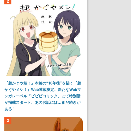
2
『超かぐや姫！』本編の“10年後”を描く『超
かぐやメシ！』Web連載決定。新たなWebマ
ンガレーベル「ビビビコミック」にて特別話
が掲載スタート、あのお話には…まだ続きが
ある！
3