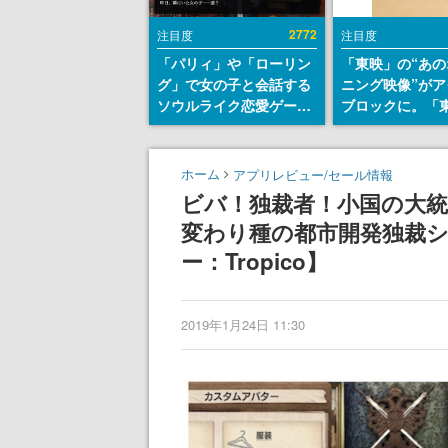
2772
注目度
注目度
「パリィ」や「ローリン
「東映」の“あの
グ」で女の子と会話する
ニング映像”がア
ソウルライク恋愛ゲーム
ブロックに。「
『小早川さんはソウルラ
トリカル グッズ
イク』無料公開。返事に
ョン」が8月下
失敗すると「YOU
売
ホーム
アプリレビュー/セール情報
DIED」
ビバ！独裁者！小国の大
変わり種の都市開発独裁シ
ー：Tropico】
2019年1月24日 11:30