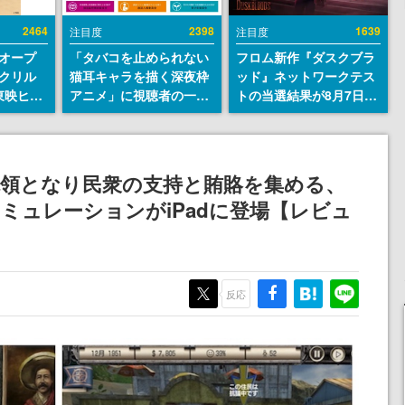
2464
2398
1639
注目度
注目度
オープ
「タバコを止められない
フロム新作『ダスクブラ
クリル
猫耳キャラを描く深夜枠
ッド』ネットワークテス
東映ヒス
アニメ」に視聴者の一部
トの当選結果が8月7日22
コレクシ
から批判意見。違法薬物
時に発表。応募サイトの
旬より発
の使用と思しき描写も含
マイページから確認可
めて、BPOが議論を交わ
能、テスト実施は8月21
す
日～24日
統領となり民衆の支持と賄賂を集める、
ミュレーションがiPadに登場【レビュ
反応