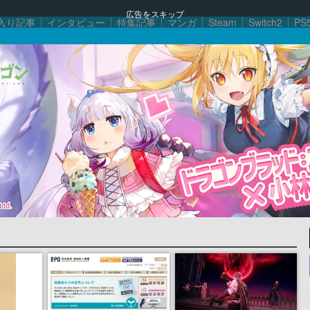
広告をスキップ
入り記事
インタビュー
特集記事
マンガ
Steam
Switch2
PS