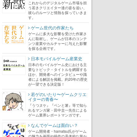
これからのデジタルゲーム市場を担
う若きクリエイター達の姿を追い、
彼らのルーツと情熱を探っていきま
す。
ゲーム世代の作家たち
ゲームに多大な影響を受けた作家さ
んに取材し、ゲームが日本のコンテ
ンツ産業やカルチャーに与えた影響
を探る企画です。
日本モバイルゲーム産業史
日本のモバイルゲーム史における主
要なトピック・タイトルを網羅する
ほか、開発者へのインタビューや識
者による解説を掲載。約20年の歴史
が一望できる決定版！
若ゲのいたり〜ゲームクリエ
イターの青春〜
『うつヌケ』『ペンと箸』等で知ら
れるマンガ家・田中圭一先生による
ゲーム業界レポートマンガです。
なんでゲームは面白い？
ゲーム開発者・hamatsu氏がゲーム
の魅力を画面や操作の具体的な形か