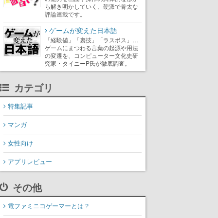
ら解き明かしていく、硬派で骨太な
評論連載です。
ゲームが変えた日本語
「経験値」「裏技」「ラスボス」…
ゲームにまつわる言葉の起源や用法
の変遷を、コンピューター文化史研
究家・タイニーP氏が徹底調査。
カテゴリ
特集記事
マンガ
女性向け
アプリレビュー
その他
電ファミニコゲーマーとは？