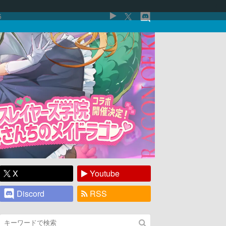
5
X
Youtube
Discord
RSS