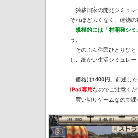
独裁国家の開発シミュレ
それほど広くなく、建物の
規模的には「村開発シミ
う。
そのぶん住民ひとりひと
し、細かい生活シミュレー
価格は
。前述したよ
1400円
なのでご注意くだ
iPad専用
買い切りゲームなので課