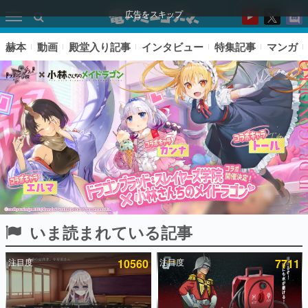
広告をスキップ
赫本
動画
殿堂入り記事
インタビュー
特集記事
マンガ
いま読まれている記事
ピックアップ
注目度
10560
注目度
7711
電ファミのいま読まれている記事ランキング
アプリセール情報