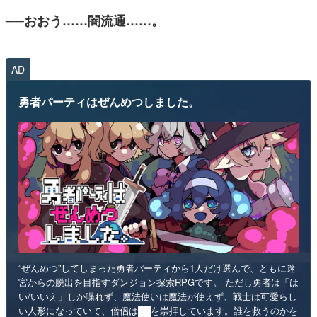
──おおう……闇流通……。
AD
勇者パーティはぜんめつしました。
“ぜんめつ”してしまった勇者パーティから1人だけ選んで、ともに迷
宮からの脱出を目指すダンジョン探索RPGです。 ただし勇者は「は
い/いいえ」しか喋れず、魔法使いは魔法が使えず、戦士は可愛らし
い人形になっていて、僧侶は██を崇拝しています。誰を救うのかを