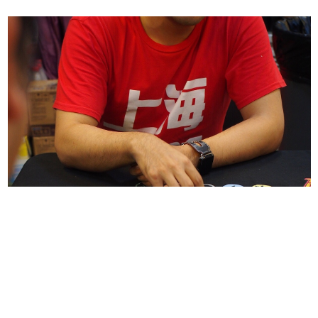
日本のコンテンツ産業やカルチャーに与えた影響を探る企
画です。
日本モバイルゲーム産業史
日本のモバイルゲーム史における主要なトピック・タイト
ルを網羅するほか、開発者へのインタビューや識者による
解説を掲載。約20年の歴史が一望できる決定版！
若ゲのいたり〜ゲームクリエイターの青春〜
『うつヌケ』『ペンと箸』等で知られるマンガ家・田中圭
一先生によるゲーム業界レポートマンガです。
なんでゲームは面白い？
ゲーム開発者・hamatsu氏がゲームの魅力を画面や操作の
具体的な形から解き明かしていく、硬派で骨太な評論連載
です。
ゲームが変えた日本語
「経験値」「裏技」「ラスボス」… ゲームにまつわる言葉
の起源や用法の変遷を、コンピューター文化史研究家・タ
イニーP氏が徹底調査。
カテゴリ
特集記事