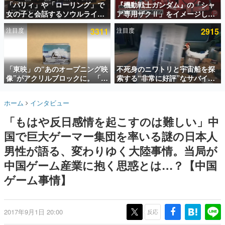
「パリィ」や「ローリング」で
『機動戦士ガンダム』の「シャ
女の子と会話するソウルライク
ア専用ザクⅡ」をイメージした
インタビュー
恋愛ゲーム『小早川さんはソウ
散水ホースリールが予約開始。
注目度
3311
注目度
2915
ルライク』無料公開。返事に失
本体にはシャアのパーソナルマ
連載・特集一覧
敗すると「YOU DIED」
ークやジオン公国軍のエンブレ
ム、型式番号などを配置
殿堂入り記事
SNS拡散数が数千以上！ ページビュー数万以上！ などな
「東映」の“あのオープニング映
不死身のニワトリと宇宙船を探
ど。多くの人々に読まれた、電ファミ渾身の“殿堂入り”記
像”がアクリルブロックに。「東
索する“非常に好評”なサバイバ
事をまとめました。
映ヒストリカル グッズコレクシ
ルゲーム『Breathedge』が無
ョン」が8月下旬より発売
料で配布中。入手できる期間は8
ゲームの企画書
ホーム
インタビュー
月10日まで
名作ゲームクリエイターの方々に製作時のエピソードをお
聞きし、ヒットする企画（ゲーム）とは何か？を探ってい
「もはや反日感情を起こすのは難しい」中
きます。
国で巨大ゲーマー集団を率いる謎の日本人
赫本
この物語を解いてはいけない。『赫本』は、〈試験問題〉
男性が語る、変わりゆく大陸事情。当局が
の形をした短編ホラー小説集です。
中国ゲーム産業に抱く思惑とは…？【中国
ゲーム事情】
新世代に訊く
これからのデジタルゲーム市場を担う若きクリエイター達
の姿を追い、彼らのルーツと情熱を探っていきます。
2017年9月1日 20:00
反応
ゲーム世代の作家たち
ゲームに多大な影響を受けた作家さんに取材し、ゲームが