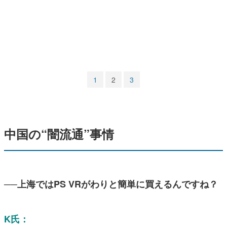
マンガ
女性向け
アプリレビュー
その他
1
2
3
電ファミニコゲーマーとは？
運営：株式会社マレ
中国の“闇流通”事情
──上海ではPS VRがわりと簡単に買えるんですね？
K氏：