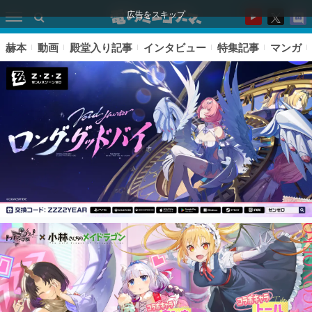
広告をスキップ
赫本
動画
殿堂入り記事
インタビュー
特集記事
マンガ
ピックアップ
電ファミのいま読まれている記事ランキング
アプリセール情報