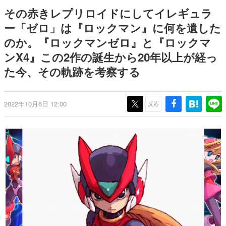
日本のコンテンツ産業やカルチャーに与えた影響を探る企
その赤きレプリロイドにしてイレギュラ
画です。
ー「ゼロ」は『ロックマン』に何を遺した
日本モバイルゲーム産業史
のか。『ロックマンゼロ』と『ロックマ
日本のモバイルゲーム史における主要なトピック・タイト
ルを網羅するほか、開発者へのインタビューや識者による
ンX4』この2作の誕生から20年以上が経っ
解説を掲載。約20年の歴史が一望できる決定版！
た今、その軌跡を考察する
若ゲのいたり〜ゲームクリエイターの青春〜
『うつヌケ』『ペンと箸』等で知られるマンガ家・田中圭
一先生によるゲーム業界レポートマンガです。
2022年10月6日 12:00
反応
なんでゲームは面白い？
ゲーム開発者・hamatsu氏がゲームの魅力を画面や操作の
具体的な形から解き明かしていく、硬派で骨太な評論連載
です。
ゲームが変えた日本語
「経験値」「裏技」「ラスボス」… ゲームにまつわる言葉
の起源や用法の変遷を、コンピューター文化史研究家・タ
イニーP氏が徹底調査。
カテゴリ
特集記事