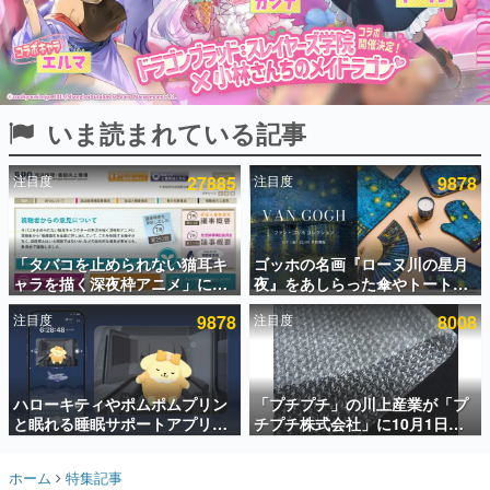
インタビュー
連載・特集一覧
殿堂入り記事
いま読まれている記事
SNS拡散数が数千以上！ ページビュー数万以上！ などな
ど。多くの人々に読まれた、電ファミ渾身の“殿堂入り”記
事をまとめました。
注目度
27885
注目度
9878
ゲームの企画書
名作ゲームクリエイターの方々に製作時のエピソードをお
聞きし、ヒットする企画（ゲーム）とは何か？を探ってい
「タバコを止められない猫耳キ
ゴッホの名画『ローヌ川の星月
きます。
ャラを描く深夜枠アニメ」に視
夜』をあしらった傘やトートバ
赫本
聴者の一部から批判意見。違法
ッグなどが登場。8月7日21時よ
この物語を解いてはいけない。『赫本』は、〈試験問題〉
注目度
9878
注目度
8008
薬物の使用と思しき描写も含め
り2日間限定で予約販売
の形をした短編ホラー小説集です。
て、BPOが議論を交わす
新世代に訊く
ハローキティやポムポムプリン
「プチプチ」の川上産業が「プ
これからのデジタルゲーム市場を担う若きクリエイター達
の姿を追い、彼らのルーツと情熱を探っていきます。
と眠れる睡眠サポートアプリ
チプチ株式会社」に10月1日よ
『ゆめたび』が配信中。キャラ
り社名変更へ。創業58年で初め
ごとのASMRや目覚ましアラー
ての変更で、“プチッ”と鳴るお
ゲーム世代の作家たち
ホーム
特集記事
ムも搭載
なじみの緩衝材が会社の名前に
ゲームに多大な影響を受けた作家さんに取材し、ゲームが