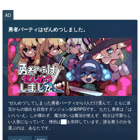
AD
勇者パーティはぜんめつしました。
“ぜんめつ”してしまった勇者パーティから1人だけ選んで、ともに迷
宮からの脱出を目指すダンジョン探索RPGです。 ただし勇者は「は
い/いいえ」しか喋れず、魔法使いは魔法が使えず、戦士は可愛らし
い人形になっていて、僧侶は██を崇拝しています。誰を救うのかを
選ぶのは、あなたです。