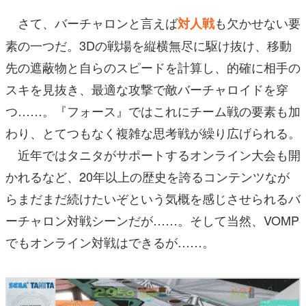
さて、バーチャロンと言えば
も欠かせない要
対人戦
素の一つだ。3Dの戦場を縦横無尽に駆け抜け、移動
先の遮蔽物と自らのスピードを計算し、的確に相手の
スキを見抜き、最適な攻撃で敵バーチャロイドを穿
つ……。『フォース』ではこれにチーム戦の要素も加
わり、とてつもなく複雑な思考戦が繰り広げられる。
近年ではタニタがサポートするオンライン大会も開
かれるなど、20年以上の歴史を誇るコンテンツなが
らまだまだ続けたいぞという気概を感じさせられるバ
ーチャロン対戦シーンだが……。そして当然、VOMP
でもオンライン対戦はできるが……。