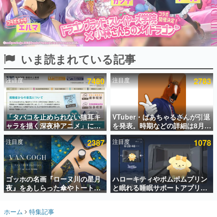
インタビュー
連載・特集一覧
殿堂入り記事
いま読まれている記事
SNS拡散数が数千以上！ ページビュー数万以上！ などな
ど。多くの人々に読まれた、電ファミ渾身の“殿堂入り”記
事をまとめました。
注目度
7480
注目度
2783
ゲームの企画書
名作ゲームクリエイターの方々に製作時のエピソードをお
聞きし、ヒットする企画（ゲーム）とは何か？を探ってい
「タバコを止められない猫耳キ
VTuber・ばあちゃるさんが引退
きます。
ャラを描く深夜枠アニメ」に視
を発表。時期などの詳細は8月9
赫本
聴者の一部から批判意見。違法
日15時からの配信で説明
この物語を解いてはいけない。『赫本』は、〈試験問題〉
注目度
2387
注目度
1078
薬物の使用と思しき描写も含め
の形をした短編ホラー小説集です。
て、BPOが議論を交わす
新世代に訊く
ゴッホの名画『ローヌ川の星月
ハローキティやポムポムプリン
これからのデジタルゲーム市場を担う若きクリエイター達
の姿を追い、彼らのルーツと情熱を探っていきます。
夜』をあしらった傘やトートバ
と眠れる睡眠サポートアプリ
ッグなどが登場。8月7日21時よ
『ゆめたび』が配信中。キャラ
り2日間限定で予約販売
ごとのASMRや目覚ましアラー
ゲーム世代の作家たち
ホーム
特集記事
ムも搭載
ゲームに多大な影響を受けた作家さんに取材し、ゲームが