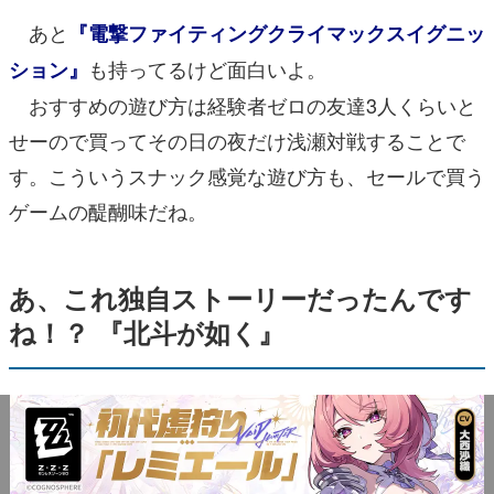
あと
『電撃ファイティングクライマックスイグニッ
も持ってるけど面白いよ。
ション』
おすすめの遊び方は経験者ゼロの友達3人くらいと
せーので買ってその日の夜だけ浅瀬対戦することで
す。こういうスナック感覚な遊び方も、セールで買う
ゲームの醍醐味だね。
あ、これ独自ストーリーだったんです
ね！？ 『北斗が如く』
というわけでセガからもらった
1万円をなるべく使
ことにするぞ！ 1万円がもらえるという
い切っていく