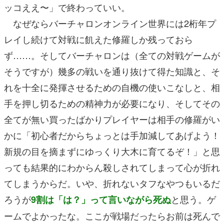
ッコええ〜」で終わっていい。
なぜならバーチャロンオンライン世界には2桁年プ
レイし続けて対戦に飢えた修羅しか残っておら
ず……。そしてバーチャロンは（全ての対戦ゲームが
そうですが）幾多の戦いを通り抜けて得た知識と、そ
れを十全に発揮させるための自機の使いこなしと、相
手を押し切るための精神力が必要になり、そしてその
全てが無い買ったばかりプレイヤーは相手の修羅がい
かに「初心者だからちょっとは手加減してあげよう！
新規の目を摘まずにゆっくり大木に育てるぞ！」と思
っても結果的にわからん殺しされてしまって心が折れ
てしまうからだ。いや、折れないタフなやつもいるだ
ろうが
と思う。ゲ
9割は「は？」って言いながら死ぬ
ームでよかったな。ここが戦場だったらお前は死んで