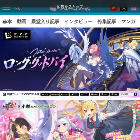
広告をスキップ
赫本
動画
殿堂入り記事
インタビュー
特集記事
マンガ
ピックアップ
電ファミのいま読まれている記事ランキング
アプリセール情報