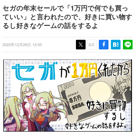
日本のコンテンツ産業やカルチャーに与えた影響を探る企
セガの年末セールで「1万円で何でも買っ
画です。
ていい」と言われたので、好きに買い物す
日本モバイルゲーム産業史
るし好きなゲームの話をするよ
日本のモバイルゲーム史における主要なトピック・タイト
ルを網羅するほか、開発者へのインタビューや識者による
解説を掲載。約20年の歴史が一望できる決定版！
若ゲのいたり〜ゲームクリエイターの青春〜
2022年12月26日 12:00
反応
『うつヌケ』『ペンと箸』等で知られるマンガ家・田中圭
一先生によるゲーム業界レポートマンガです。
なんでゲームは面白い？
ゲーム開発者・hamatsu氏がゲームの魅力を画面や操作の
具体的な形から解き明かしていく、硬派で骨太な評論連載
です。
ゲームが変えた日本語
「経験値」「裏技」「ラスボス」… ゲームにまつわる言葉
の起源や用法の変遷を、コンピューター文化史研究家・タ
イニーP氏が徹底調査。
カテゴリ
特集記事