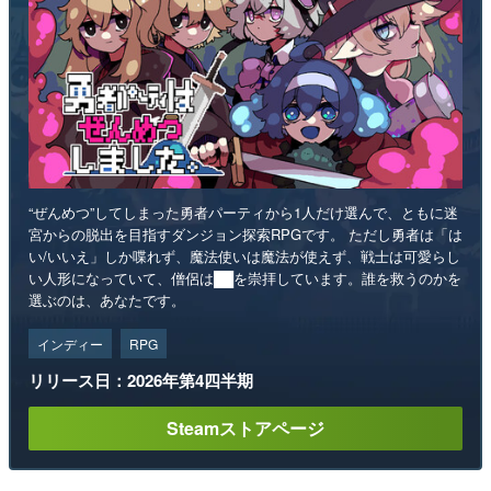
“ぜんめつ”してしまった勇者パーティから1人だけ選んで、ともに迷
宮からの脱出を目指すダンジョン探索RPGです。 ただし勇者は「は
い/いいえ」しか喋れず、魔法使いは魔法が使えず、戦士は可愛らし
い人形になっていて、僧侶は██を崇拝しています。誰を救うのかを
選ぶのは、あなたです。
インディー
RPG
リリース日：2026年第4四半期
Steamストアページ