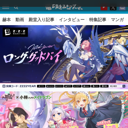
広告をスキップ
赫本
動画
殿堂入り記事
インタビュー
特集記事
マンガ
ピックアップ
電ファミのいま読まれている記事ランキング
アプリセール情報