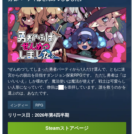
“ぜんめつ”してしまった勇者パーティから1人だけ選んで、ともに迷
宮からの脱出を目指すダンジョン探索RPGです。 ただし勇者は「は
い/いいえ」しか喋れず、魔法使いは魔法が使えず、戦士は可愛らし
い人形になっていて、僧侶は██を崇拝しています。誰を救うのかを
選ぶのは、あなたです。
インディー
RPG
リリース日：2026年第4四半期
Steamストアページ