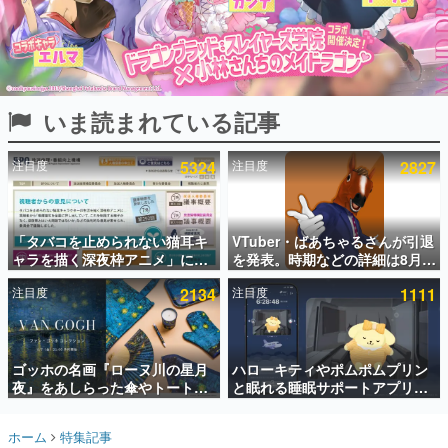
インタビュー
連載・特集一覧
殿堂入り記事
いま読まれている記事
SNS拡散数が数千以上！ ページビュー数万以上！ などな
ど。多くの人々に読まれた、電ファミ渾身の“殿堂入り”記
事をまとめました。
注目度
5324
注目度
2827
ゲームの企画書
名作ゲームクリエイターの方々に製作時のエピソードをお
聞きし、ヒットする企画（ゲーム）とは何か？を探ってい
「タバコを止められない猫耳キ
VTuber・ばあちゃるさんが引退
きます。
ャラを描く深夜枠アニメ」に視
を発表。時期などの詳細は8月9
赫本
聴者の一部から批判意見。違法
日15時からの配信で説明
この物語を解いてはいけない。『赫本』は、〈試験問題〉
注目度
2134
注目度
1111
薬物の使用と思しき描写も含め
の形をした短編ホラー小説集です。
て、BPOが議論を交わす
新世代に訊く
ゴッホの名画『ローヌ川の星月
ハローキティやポムポムプリン
これからのデジタルゲーム市場を担う若きクリエイター達
の姿を追い、彼らのルーツと情熱を探っていきます。
夜』をあしらった傘やトートバ
と眠れる睡眠サポートアプリ
ッグなどが登場。8月7日21時よ
『ゆめたび』が配信中。キャラ
り2日間限定で予約販売
ごとのASMRや目覚ましアラー
ゲーム世代の作家たち
ホーム
特集記事
ムも搭載
ゲームに多大な影響を受けた作家さんに取材し、ゲームが