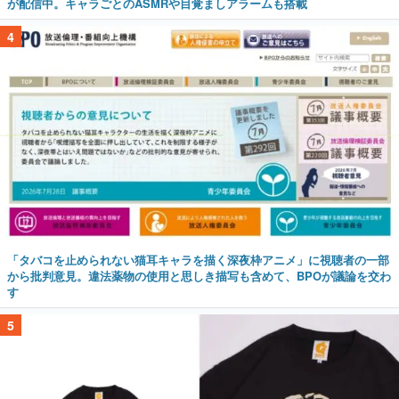
が配信中。キャラごとのASMRや目覚ましアラームも搭載
4
「タバコを止められない猫耳キャラを描く深夜枠アニメ」に視聴者の一部
から批判意見。違法薬物の使用と思しき描写も含めて、BPOが議論を交わ
す
5