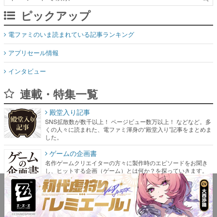
ピックアップ
電ファミのいま読まれている記事ランキング
アプリセール情報
インタビュー
連載・特集一覧
殿堂入り記事
SNS拡散数が数千以上！ ページビュー数万以上！ などなど。多
くの人々に読まれた、電ファミ渾身の“殿堂入り”記事をまとめま
した。
ゲームの企画書
名作ゲームクリエイターの方々に製作時のエピソードをお聞き
し、ヒットする企画（ゲーム）とは何か？を探っていきます。
赫本
この物語を解いてはいけない。『赫本』は、〈試験問題〉の形
をした短編ホラー小説集です。