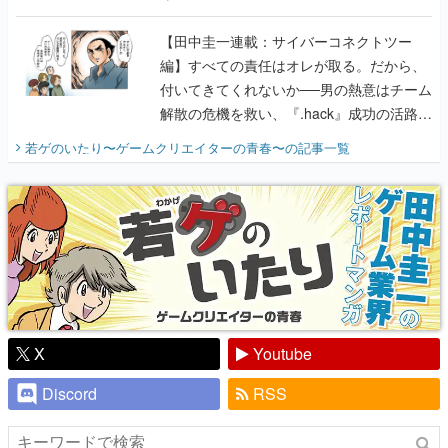
に行って、より理解を深めよう【PR】
【田中圭一連載：サイバーコネクトツー
編】すべての責任はオレが取る。だから、
付いてきてくれないか──男の熱意はチーム
解散の危機を救い、『.hack』成功の活路を
開く。業界の快男児・松山 洋に流れる血は
若ゲのいたり〜ゲームクリエイターの青春〜
の記事一覧
『少年ジャンプ』色だった【若ゲのいた
り】
X
Youtube
Discord
RSS