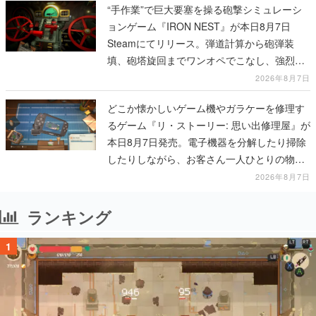
“手作業”で巨大要塞を操る砲撃シミュレーシ
ョンゲーム『IRON NEST』が本日8月7日
Steamにてリリース。弾道計算から砲弾装
填、砲塔旋回までワンオペでこなし、強烈な
一撃をブチかませるロマンある作品
2026年8月7日
どこか懐かしいゲーム機やガラケーを修理す
るゲーム『リ・ストーリー: 思い出修理屋』が
本日8月7日発売。電子機器を分解したり掃除
したりしながら、お客さん一人ひとりの物語
に耳を傾ける
2026年8月7日
ランキング
1