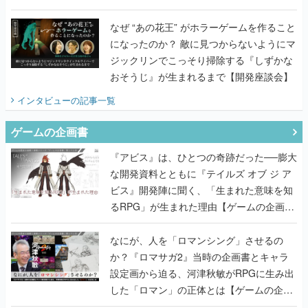
てみた
なぜ “あの花王” がホラーゲームを作ること
になったのか？ 敵に見つからないようにマ
ジックリンでこっそり掃除する『しずかな
おそうじ』が生まれるまで【開発座談会】
インタビュー
の記事一覧
ゲームの企画書
『アビス』は、ひとつの奇跡だった──膨大
な開発資料とともに『テイルズ オブ ジ ア
ビス』開発陣に聞く、「生まれた意味を知
るRPG」が生まれた理由【ゲームの企画
書】
なにが、人を「ロマンシング」させるの
か？『ロマサガ2』当時の企画書とキャラ
設定画から迫る、河津秋敏がRPGに生み出
した「ロマン」の正体とは【ゲームの企画
書】