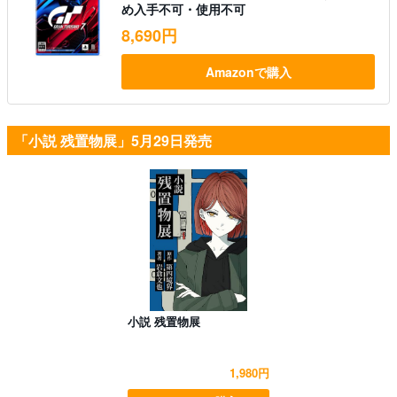
め入手不可・使用不可
8,690円
Amazonで購入
「小説 残置物展」5月29日発売
小説 残置物展
1,980円