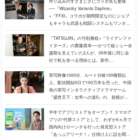
作り込みのすさまじさにコラボ先も驚嘆
──『Wizardry Variants Daphne』
×『FFXI』コラボが期間限定なのにジョブ
もキャラも武器も戦闘システムもワンオフ
で作り込まれた理由を両ディレクターに聞
く
『TATSUJIN』の弓削雅稔×『ライデンファ
イターズ』の齋藤貴幸──かつて縦シュー全
盛期を支えていた2人が、30年後に同じ会
社で机を並べる理由とは。新作
『TATSUJIN EXTREME』で初タッグを組
んだレジェンド2人に訊く開発秘話
実写映像1000分、ルート分岐100種類以
上。配信開始5日で100万本を売った、中国
発の実写インタラクティブドラマゲーム
『盛世天下：女帝への道II』の、規模が違
うこだわりをプロデューサーに聞いた
半年でアプリストアをオープン？ スマホア
プリの“代替ストア”として、わずか6ヵ月で
国内向けローンチを行った発見型ストア
『あっぷアリーナ！』仕掛け人に話を聞い