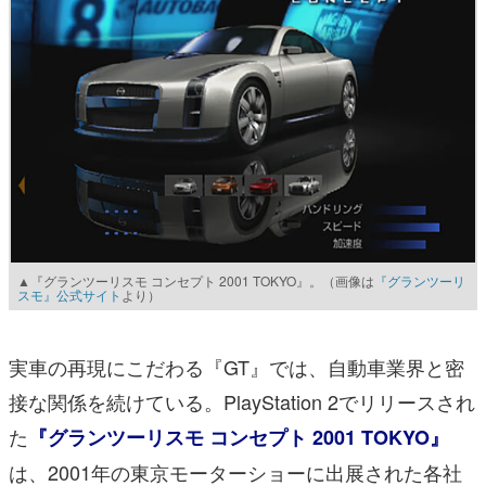
▲『グランツーリスモ コンセプト 2001 TOKYO』。（画像は
『グランツーリ
スモ』公式サイト
より）
実車の再現にこだわる『GT』では、自動車業界と密
接な関係を続けている。PlayStation 2でリリースされ
た
『グランツーリスモ コンセプト 2001 TOKYO』
は、2001年の東京モーターショーに出展された各社