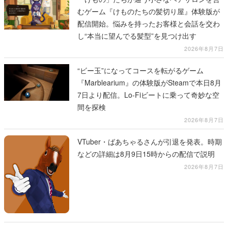
むゲーム『けものたちの髪切り屋』体験版が
配信開始。悩みを持ったお客様と会話を交わ
し“本当に望んでる髪型”を見つけ出す
2026年8月7日
“ビー玉”になってコースを転がるゲーム
『Marblearium』の体験版がSteamで本日8月
7日より配信。Lo-Fiビートに乗って奇妙な空
間を探検
2026年8月7日
VTuber・ばあちゃるさんが引退を発表。時期
などの詳細は8月9日15時からの配信で説明
2026年8月7日