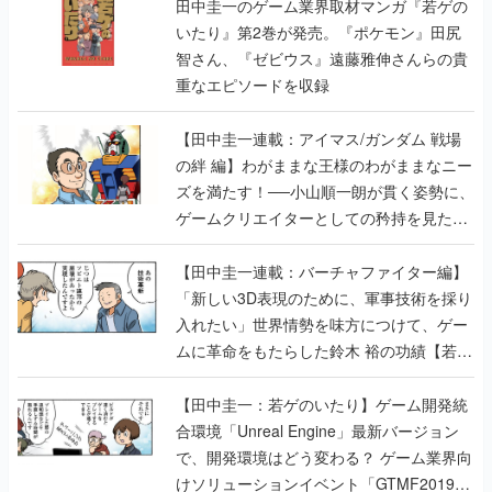
田中圭一のゲーム業界取材マンガ『若ゲの
いたり』第2巻が発売。『ポケモン』田尻
智さん、『ゼビウス』遠藤雅伸さんらの貴
重なエピソードを収録
【田中圭一連載：アイマス/ガンダム 戦場
の絆 編】わがままな王様のわがままなニー
ズを満たす！──小山順一朗が貫く姿勢に、
ゲームクリエイターとしての矜持を見た
【若ゲのいたり最終回】
【田中圭一連載：バーチャファイター編】
「新しい3D表現のために、軍事技術を採り
入れたい」世界情勢を味方につけて、ゲー
ムに革命をもたらした鈴木 裕の功績【若ゲ
のいたり】
【田中圭一：若ゲのいたり】ゲーム開発統
合環境「Unreal Engine」最新バージョン
で、開発環境はどう変わる？ ゲーム業界向
けソリューションイベント「GTMF2019」