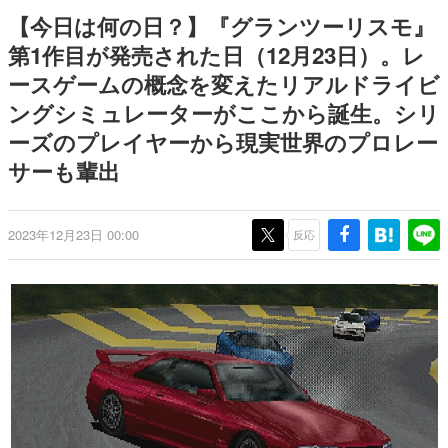
日本のコンテンツ産業やカルチャーに与えた影響を探る企
【今日は何の日？】『グランツーリスモ』
画です。
第1作目が発売された日（12月23日）。レ
日本モバイルゲーム産業史
ースゲームの概念を変えたリアルドライビ
日本のモバイルゲーム史における主要なトピック・タイト
ルを網羅するほか、開発者へのインタビューや識者による
ングシミュレーターがここから誕生。シリ
解説を掲載。約20年の歴史が一望できる決定版！
ーズのプレイヤーから現実世界のプロレー
若ゲのいたり〜ゲームクリエイターの青春〜
『うつヌケ』『ペンと箸』等で知られるマンガ家・田中圭
サーも輩出
一先生によるゲーム業界レポートマンガです。
なんでゲームは面白い？
2023年12月23日 00:00
反応
ゲーム開発者・hamatsu氏がゲームの魅力を画面や操作の
具体的な形から解き明かしていく、硬派で骨太な評論連載
です。
ゲームが変えた日本語
「経験値」「裏技」「ラスボス」… ゲームにまつわる言葉
の起源や用法の変遷を、コンピューター文化史研究家・タ
イニーP氏が徹底調査。
カテゴリ
特集記事