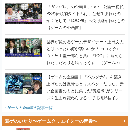
『ガンパレ』の企画書、ついに公開━初代
PSの伝説的タイトルは、なぜ生まれたの
か？そして『LOOP8』へ受け継がれたもの
【ゲームの企画書】
世界が認めるゲームデザイナー・上田文人
とはいったい何が凄いのか？ ヨコオタロ
ウ・外山圭一郎らと共に『ICO』に込めら
れたこだわりを語り尽くす！【ゲームの企
画書】
【ゲームの企画書】『ペルソナ3』を築き
上げたのは反骨心とリスペクトだった。赤
い企画書のもとに集った“愚連隊”がシリー
ズを生まれ変わらせるまで【橋野桂インタ
ビュー】
ゲームの企画書
の記事一覧
若ゲのいたり〜ゲームクリエイターの青春〜