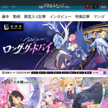
広告をスキップ
赫本
動画
殿堂入り記事
インタビュー
特集記事
マンガ
ピックアップ
電ファミのいま読まれている記事ランキング
アプリセール情報