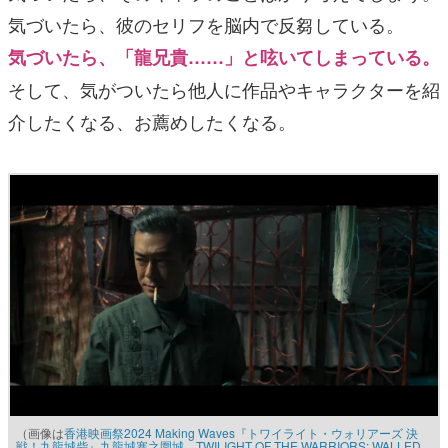
気づいたら、彼のセリフを脳内で反芻している。
気づいたら、「龍兄貴……」と呟いてしまっている。
そして、気がついたら他人に作品やキャラクターを紹
介したくなる、お薦めしたくなる。
（画像は
香港映画祭2024 Making Waves『トワイライト・ウォリアーズ 決
戦！九龍城砦』九龍城寨之圍城 TWILIGHT OF THE WARRIORS: WALLED