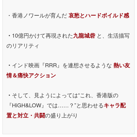
・香港ノワールが育んだ
哀愁とハードボイルド感
10億円かけて再現された
と、生活描写
・
九龍城砦
のリアリティ
インド映画『RRR』を連想させるような
・
熱い友
情＆痛快アクション
そして、見ようによっては“これ、香港版の
・
『HiGH&LOW』では……？”と思わせる
キャラ配
の盛り上がり
置と対立・共闘