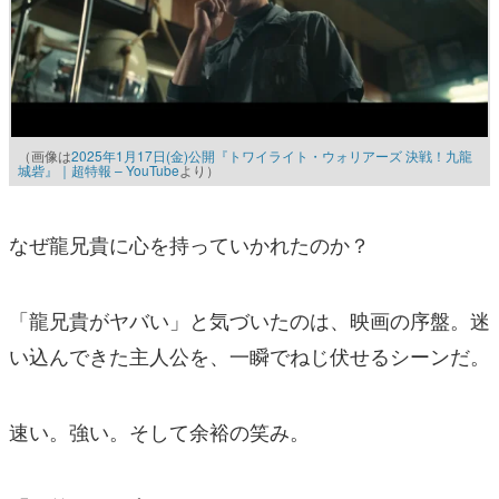
（画像は
2025年1月17日(金)公開『トワイライト・ウォリアーズ 決戦！九龍
城砦』｜超特報 – YouTube
より）
なぜ龍兄貴に心を持っていかれたのか？
「龍兄貴がヤバい」と気づいたのは、映画の序盤。迷
い込んできた主人公を、一瞬でねじ伏せるシーンだ。
速い。強い。そして余裕の笑み。