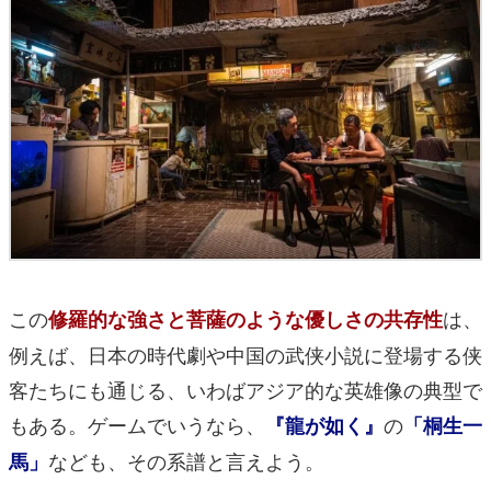
この
は、
修羅的な強さと菩薩のような優しさの共存性
例えば、日本の時代劇や中国の武侠小説に登場する侠
客たちにも通じる、いわばアジア的な英雄像の典型で
もある。ゲームでいうなら、
の
『龍が如く』
「桐生一
なども、その系譜と言えよう。
馬」