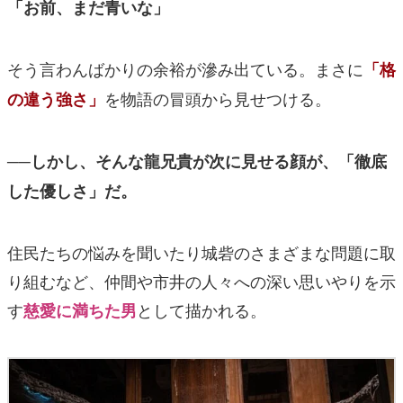
「お前、まだ青いな」
そう言わんばかりの余裕が滲み出ている。まさに
「格
を物語の冒頭から見せつける。
の違う強さ」
──しかし、そんな龍兄貴が次に見せる顔が、「徹底
した優しさ」だ。
住民たちの悩みを聞いたり城砦のさまざまな問題に取
り組むなど、仲間や市井の人々への深い思いやりを示
す
として描かれる。
慈愛に満ちた男