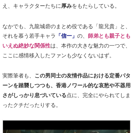
え、キャラクターたちに
をもたらしている。
厚み
なかでも、九龍城砦のまとめ役である「龍兄貴」と、
それを慕う若手キャラ
の、
「信一」
師弟とも親子とも
は、本作の大きな魅力の一つで、
いえぬ絶妙な関係性
ここに感情移入したファンも少なくないはず。
実際筆者も、
この男同士の友情作品における定番パタ
ーンを踏襲しつつも、香港ノワール的な哀愁や不器用
点に、完全にやられてしま
さがしっかり息づいている
ったクチだったりする。