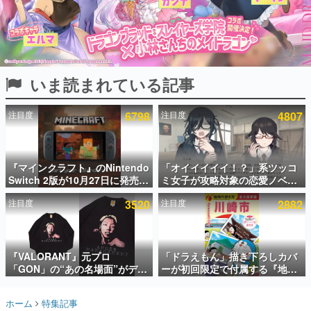
インタビュー
連載・特集一覧
殿堂入り記事
いま読まれている記事
SNS拡散数が数千以上！ ページビュー数万以上！ などな
ど。多くの人々に読まれた、電ファミ渾身の“殿堂入り”記
事をまとめました。
注目度
6798
注目度
4807
ゲームの企画書
名作ゲームクリエイターの方々に製作時のエピソードをお
聞きし、ヒットする企画（ゲーム）とは何か？を探ってい
『マインクラフト』のNintendo
「オイイイイイ！？」系ツッコ
きます。
Switch 2版が10月27日に発売決
ミ女子が攻略対象の恋愛ノベル
赫本
定。描画設定はデフォルトで
ゲーム『美術部カノジョ』
この物語を解いてはいけない。『赫本』は、〈試験問題〉
注目度
3520
注目度
2882
「バイブラントビジュアルズ」
Steamストアページが公開。
の形をした短編ホラー小説集です。
となり、より豊かなグラフィッ
「お前らーそろそろ自重しろ
ク表現に
ー？＾＾」暗黒微笑の夢女子
や、萌え声不思議ちゃん女子と
新世代に訊く
青春を謳歌
『VALORANT』元プロ
「ドラえもん」描き下ろしカバ
これからのデジタルゲーム市場を担う若きクリエイター達
の姿を追い、彼らのルーツと情熱を探っていきます。
「GON」の“あの名場面”がデザ
ーが初回限定で付属する『地球
インされた新作グッズが本日8月
の歩き方 川崎市』が8月6日に発
5日より期間限定で発売。Tシャ
売。全400ページの大ボリュー
ゲーム世代の作家たち
ホーム
特集記事
ツやコインケース、アクキーな
ム
ゲームに多大な影響を受けた作家さんに取材し、ゲームが