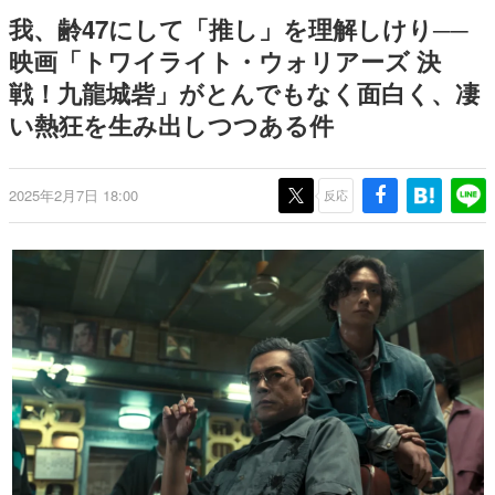
どが全品受注生産で登場、過去
日本のコンテンツ産業やカルチャーに与えた影響を探る企
我、齢47にして「推し」を理解しけり──
に発売したグッズの再販も
画です。
映画「トワイライト・ウォリアーズ 決
日本モバイルゲーム産業史
戦！九龍城砦」がとんでもなく面白く、凄
日本のモバイルゲーム史における主要なトピック・タイト
ルを網羅するほか、開発者へのインタビューや識者による
い熱狂を生み出しつつある件
解説を掲載。約20年の歴史が一望できる決定版！
若ゲのいたり〜ゲームクリエイターの青春〜
『うつヌケ』『ペンと箸』等で知られるマンガ家・田中圭
2025年2月7日 18:00
反応
一先生によるゲーム業界レポートマンガです。
なんでゲームは面白い？
ゲーム開発者・hamatsu氏がゲームの魅力を画面や操作の
具体的な形から解き明かしていく、硬派で骨太な評論連載
です。
ゲームが変えた日本語
「経験値」「裏技」「ラスボス」… ゲームにまつわる言葉
の起源や用法の変遷を、コンピューター文化史研究家・タ
イニーP氏が徹底調査。
カテゴリ
特集記事