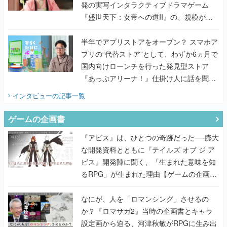
発の実写インタラクティブドラマゲーム
『盛世天下：女帝への道II』の、規模が違
うこだわりをプロデューサーに聞いた
半年でアプリストアをオープン？ スマホア
プリの“代替ストア”として、わずか6ヵ月で
国内向けローンチを行った発見型ストア
『あっぷアリーナ！』仕掛け人に話を聞い
てみた
インタビュー
の記事一覧
ゲームの企画書
『アビス』は、ひとつの奇跡だった──膨大
な開発資料とともに『テイルズ オブ ジ ア
ビス』開発陣に聞く、「生まれた意味を知
るRPG」が生まれた理由【ゲームの企画
書】
なにが、人を「ロマンシング」させるの
か？『ロマサガ2』当時の企画書とキャラ
設定画から迫る、河津秋敏がRPGに生み出