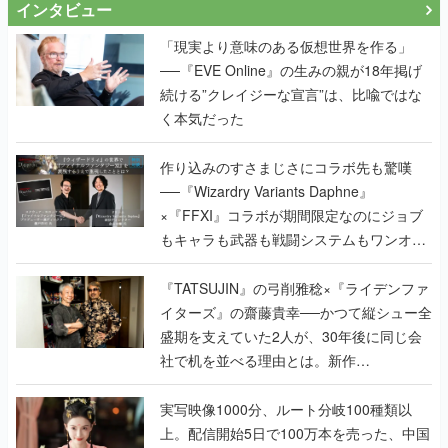
インタビュー
「現実より意味のある仮想世界を作る」
──『EVE Online』の生みの親が18年掲げ
続ける”クレイジーな宣言”は、比喩ではな
く本気だった
作り込みのすさまじさにコラボ先も驚嘆
──『Wizardry Variants Daphne』
×『FFXI』コラボが期間限定なのにジョブ
もキャラも武器も戦闘システムもワンオフ
で作り込まれた理由を両ディレクターに聞
く
『TATSUJIN』の弓削雅稔×『ライデンファ
イターズ』の齋藤貴幸──かつて縦シュー全
盛期を支えていた2人が、30年後に同じ会
社で机を並べる理由とは。新作
『TATSUJIN EXTREME』で初タッグを組
んだレジェンド2人に訊く開発秘話
実写映像1000分、ルート分岐100種類以
上。配信開始5日で100万本を売った、中国