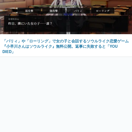
「パリィ」や「ローリング」で女の子と会話するソウルライク恋愛ゲーム
『小早川さんはソウルライク』無料公開。返事に失敗すると「YOU
DIED」