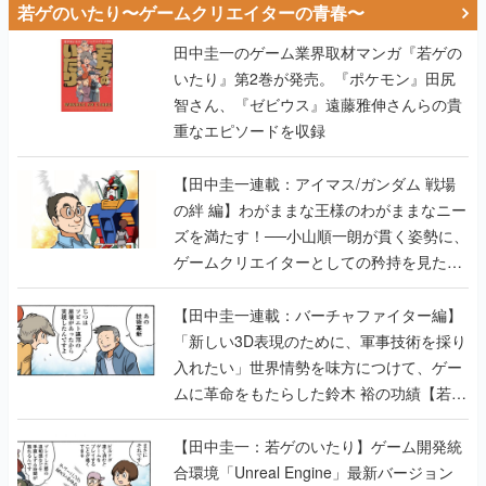
若ゲのいたり〜ゲームクリエイターの青春〜
田中圭一のゲーム業界取材マンガ『若ゲの
いたり』第2巻が発売。『ポケモン』田尻
智さん、『ゼビウス』遠藤雅伸さんらの貴
重なエピソードを収録
【田中圭一連載：アイマス/ガンダム 戦場
の絆 編】わがままな王様のわがままなニー
ズを満たす！──小山順一朗が貫く姿勢に、
ゲームクリエイターとしての矜持を見た
【若ゲのいたり最終回】
【田中圭一連載：バーチャファイター編】
「新しい3D表現のために、軍事技術を採り
入れたい」世界情勢を味方につけて、ゲー
ムに革命をもたらした鈴木 裕の功績【若ゲ
のいたり】
【田中圭一：若ゲのいたり】ゲーム開発統
合環境「Unreal Engine」最新バージョン