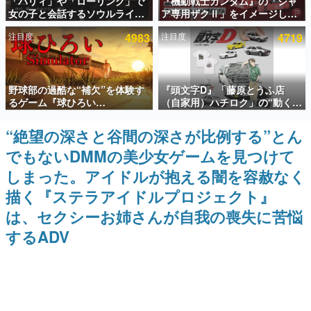
「パリィ」や「ローリング」で
『機動戦士ガンダム』の「シャ
女の子と会話するソウルライク
ア専用ザクⅡ」をイメージした
インタビュー
恋愛ゲーム『小早川さんはソウ
散水ホースリールが予約開始。
注目度
4983
注目度
4719
ルライク』無料公開。返事に失
本体にはシャアのパーソナルマ
連載・特集一覧
敗すると「YOU DIED」
ークやジオン公国軍のエンブレ
ム、型式番号などを配置
殿堂入り記事
野球部の過酷な“補欠”を体験す
『頭文字D』「藤原とうふ店
SNS拡散数が数千以上！ ページビュー数万以上！ などな
ど。多くの人々に読まれた、電ファミ渾身の“殿堂入り”記
るゲーム『球ひろい
（自家用）ハチロク」の“動くテ
事をまとめました。
Simulator』が「1件」のウィッ
ィッシュケース”が買えるポップ
シュリストをもとにチェコ語に
アップショップが開催へ。マン
“絶望の深さと谷間の深さが比例する”とん
ゲームの企画書
対応しSNSで話題に。『キング
ガの舞台である群馬の「イオン
名作ゲームクリエイターの方々に製作時のエピソードをお
でもないDMMの美少女ゲームを見つけて
ダム・カム』開発元やチェコの
モール高崎」にて、8月11日か
聞きし、ヒットする企画（ゲーム）とは何か？を探ってい
プロ野球選手から称賛の声
ら8月20日までの期間限定で開
きます。
しまった。アイドルが抱える闇を容赦なく
催予定
赫本
描く『ステラアイドルプロジェクト』
この物語を解いてはいけない。『赫本』は、〈試験問題〉
は、セクシーお姉さんが自我の喪失に苦悩
の形をした短編ホラー小説集です。
するADV
新世代に訊く
これからのデジタルゲーム市場を担う若きクリエイター達
の姿を追い、彼らのルーツと情熱を探っていきます。
ゲーム世代の作家たち
ゲームに多大な影響を受けた作家さんに取材し、ゲームが