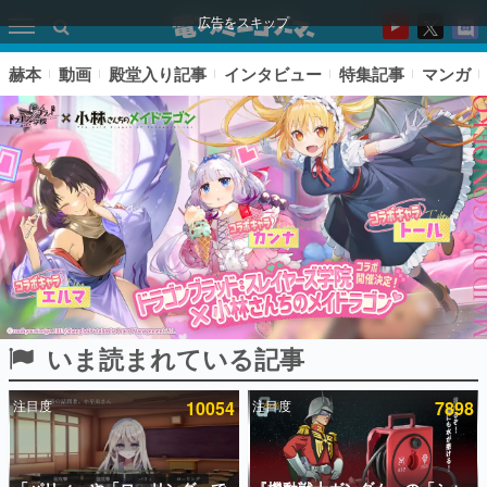
広告をスキップ
赫本
動画
殿堂入り記事
インタビュー
特集記事
マンガ
いま読まれている記事
ピックアップ
注目度
10054
注目度
7898
電ファミのいま読まれている記事ランキング
アプリセール情報