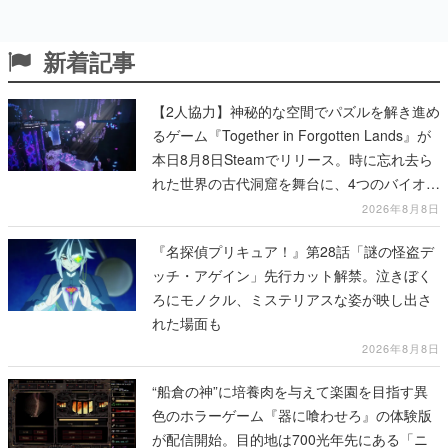
新着記事
【2人協力】神秘的な空間でパズルを解き進め
るゲーム『Together in Forgotten Lands』が
本日8月8日Steamでリリース。時に忘れ去ら
れた世界の古代洞窟を舞台に、4つのバイオー
ムを探索しながら脱出を目指す
2026年8月8日
『名探偵プリキュア！』第28話「謎の怪盗デ
ッチ・アゲイン」先行カット解禁。泣きぼく
ろにモノクル、ミステリアスな姿が映し出さ
れた場面も
2026年8月8日
“船倉の神”に培養肉を与えて楽園を目指す異
色のホラーゲーム『器に喰わせろ』の体験版
が配信開始。目的地は700光年先にある「ニ