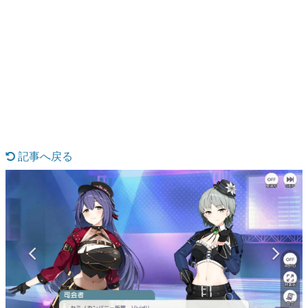
日本のコンテンツ産業やカルチャーに与えた影響を探る企
画です。
日本モバイルゲーム産業史
日本のモバイルゲーム史における主要なトピック・タイト
ルを網羅するほか、開発者へのインタビューや識者による
解説を掲載。約20年の歴史が一望できる決定版！
若ゲのいたり〜ゲームクリエイターの青春〜
『うつヌケ』『ペンと箸』等で知られるマンガ家・田中圭
一先生によるゲーム業界レポートマンガです。
記事へ戻る
なんでゲームは面白い？
ゲーム開発者・hamatsu氏がゲームの魅力を画面や操作の
具体的な形から解き明かしていく、硬派で骨太な評論連載
です。
ゲームが変えた日本語
「経験値」「裏技」「ラスボス」… ゲームにまつわる言葉
の起源や用法の変遷を、コンピューター文化史研究家・タ
イニーP氏が徹底調査。
カテゴリ
特集記事