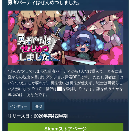
勇者パーティはぜんめつしました。
“ぜんめつ”してしまった勇者パーティから1人だけ選んで、ともに迷
宮からの脱出を目指すダンジョン探索RPGです。 ただし勇者は「は
い/いいえ」しか喋れず、魔法使いは魔法が使えず、戦士は可愛らし
い人形になっていて、僧侶は██を崇拝しています。誰を救うのかを
選ぶのは、あなたです。
インディー
RPG
リリース日：2026年第4四半期
Steamストアページ