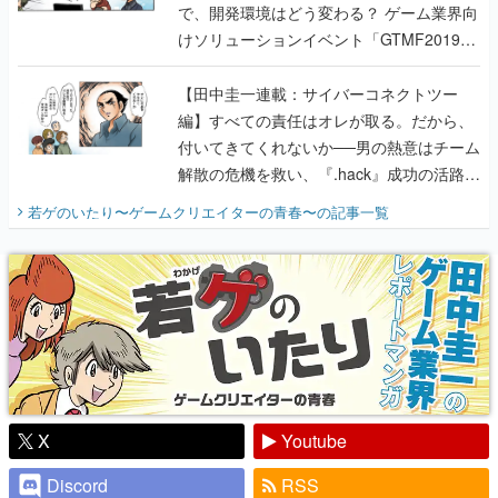
で、開発環境はどう変わる？ ゲーム業界向
けソリューションイベント「GTMF2019」
に行って、より理解を深めよう【PR】
【田中圭一連載：サイバーコネクトツー
編】すべての責任はオレが取る。だから、
付いてきてくれないか──男の熱意はチーム
解散の危機を救い、『.hack』成功の活路を
開く。業界の快男児・松山 洋に流れる血は
若ゲのいたり〜ゲームクリエイターの青春〜
の記事一覧
『少年ジャンプ』色だった【若ゲのいた
り】
X
Youtube
Discord
RSS