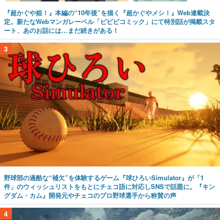
『超かぐや姫！』本編の“10年後”を描く『超かぐやメシ！』Web連載決
定。新たなWebマンガレーベル「ビビビコミック」にて特別話が掲載スタ
ート、あのお話には…まだ続きがある！
3
野球部の過酷な“補欠”を体験するゲーム『球ひろいSimulator』が「1
件」のウィッシュリストをもとにチェコ語に対応しSNSで話題に。『キン
グダム・カム』開発元やチェコのプロ野球選手から称賛の声
4