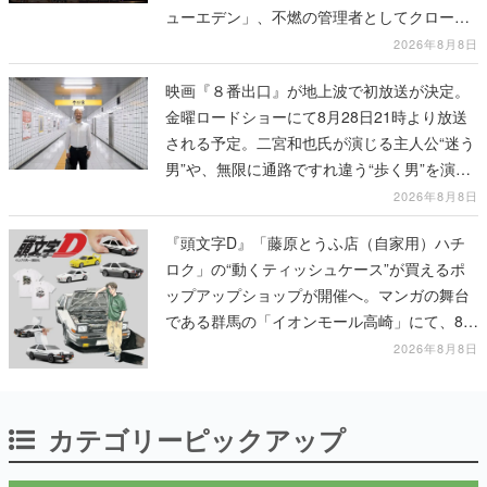
ューエデン」、不燃の管理者としてクローン
人間を増やし、加工して神に捧げる
2026年8月8日
映画『８番出口』が地上波で初放送が決定。
金曜ロードショーにて8月28日21時より放送
される予定。二宮和也氏が演じる主人公“迷う
男”や、無限に通路ですれ違う“歩く男”を演じ
る河内大和氏の迫真の演技は必見
2026年8月8日
『頭文字D』「藤原とうふ店（自家用）ハチ
ロク」の“動くティッシュケース”が買えるポ
ップアップショップが開催へ。マンガの舞台
である群馬の「イオンモール高崎」にて、8月
11日から8月20日までの期間限定で開催予定
2026年8月8日
カテゴリーピックアップ