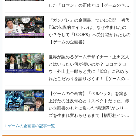
した「ロマン」の正体とは【ゲームの企画
書】
『ガンパレ』の企画書、ついに公開━初代
PSの伝説的タイトルは、なぜ生まれたの
か？そして『LOOP8』へ受け継がれたもの
【ゲームの企画書】
世界が認めるゲームデザイナー・上田文人
とはいったい何が凄いのか？ ヨコオタロ
ウ・外山圭一郎らと共に『ICO』に込めら
れたこだわりを語り尽くす！【ゲームの企
画書】
【ゲームの企画書】『ペルソナ3』を築き
上げたのは反骨心とリスペクトだった。赤
い企画書のもとに集った“愚連隊”がシリー
ズを生まれ変わらせるまで【橋野桂インタ
ビュー】
ゲームの企画書
の記事一覧