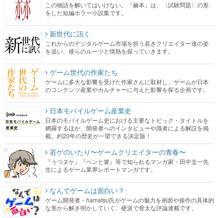
この物語を解いてはいけない。『赫本』は、〈試験問題〉の形
をした短編ホラー小説集です。
新世代に訊く
これからのデジタルゲーム市場を担う若きクリエイター達の姿
を追い、彼らのルーツと情熱を探っていきます。
ゲーム世代の作家たち
ゲームに多大な影響を受けた作家さんに取材し、ゲームが日本
のコンテンツ産業やカルチャーに与えた影響を探る企画です。
日本モバイルゲーム産業史
日本のモバイルゲーム史における主要なトピック・タイトルを
網羅するほか、開発者へのインタビューや識者による解説を掲
載。約20年の歴史が一望できる決定版！
若ゲのいたり〜ゲームクリエイターの青春〜
『うつヌケ』『ペンと箸』等で知られるマンガ家・田中圭一先
生によるゲーム業界レポートマンガです。
なんでゲームは面白い？
ゲーム開発者・hamatsu氏がゲームの魅力を画面や操作の具体的
な形から解き明かしていく、硬派で骨太な評論連載です。