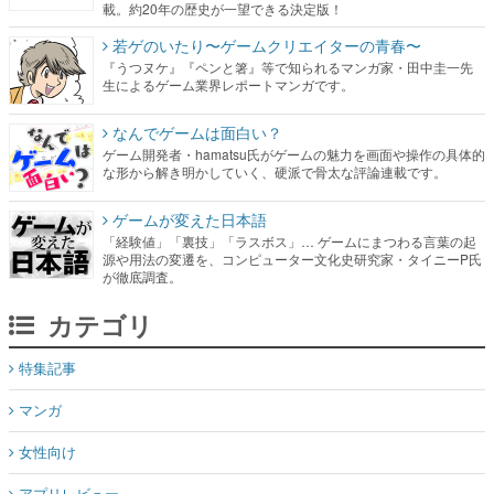
載。約20年の歴史が一望できる決定版！
若ゲのいたり〜ゲームクリエイターの青春〜
『うつヌケ』『ペンと箸』等で知られるマンガ家・田中圭一先
生によるゲーム業界レポートマンガです。
なんでゲームは面白い？
ゲーム開発者・hamatsu氏がゲームの魅力を画面や操作の具体的
な形から解き明かしていく、硬派で骨太な評論連載です。
ゲームが変えた日本語
「経験値」「裏技」「ラスボス」… ゲームにまつわる言葉の起
源や用法の変遷を、コンピューター文化史研究家・タイニーP氏
が徹底調査。
カテゴリ
特集記事
マンガ
女性向け
アプリレビュー