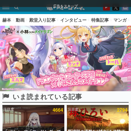
広告をスキップ
赫本
動画
殿堂入り記事
インタビュー
特集記事
マンガ
いま読まれている記事
ピックアップ
注目度
4664
注目度
2794
電ファミのいま読まれている記事ランキング
アプリセール情報