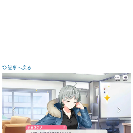
日本のコンテンツ産業やカルチャーに与えた影響を探る企
画です。
日本モバイルゲーム産業史
日本のモバイルゲーム史における主要なトピック・タイト
ルを網羅するほか、開発者へのインタビューや識者による
解説を掲載。約20年の歴史が一望できる決定版！
若ゲのいたり〜ゲームクリエイターの青春〜
『うつヌケ』『ペンと箸』等で知られるマンガ家・田中圭
一先生によるゲーム業界レポートマンガです。
記事へ戻る
なんでゲームは面白い？
ゲーム開発者・hamatsu氏がゲームの魅力を画面や操作の
具体的な形から解き明かしていく、硬派で骨太な評論連載
です。
ゲームが変えた日本語
「経験値」「裏技」「ラスボス」… ゲームにまつわる言葉
の起源や用法の変遷を、コンピューター文化史研究家・タ
イニーP氏が徹底調査。
カテゴリ
特集記事