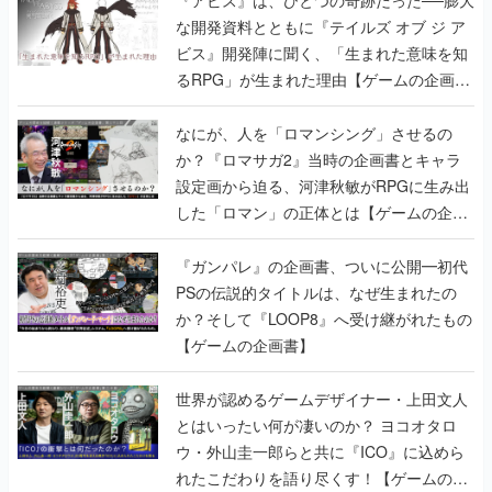
な開発資料とともに『テイルズ オブ ジ ア
ビス』開発陣に聞く、「生まれた意味を知
るRPG」が生まれた理由【ゲームの企画
書】
なにが、人を「ロマンシング」させるの
か？『ロマサガ2』当時の企画書とキャラ
設定画から迫る、河津秋敏がRPGに生み出
した「ロマン」の正体とは【ゲームの企画
書】
『ガンパレ』の企画書、ついに公開━初代
PSの伝説的タイトルは、なぜ生まれたの
か？そして『LOOP8』へ受け継がれたもの
【ゲームの企画書】
世界が認めるゲームデザイナー・上田文人
とはいったい何が凄いのか？ ヨコオタロ
ウ・外山圭一郎らと共に『ICO』に込めら
れたこだわりを語り尽くす！【ゲームの企