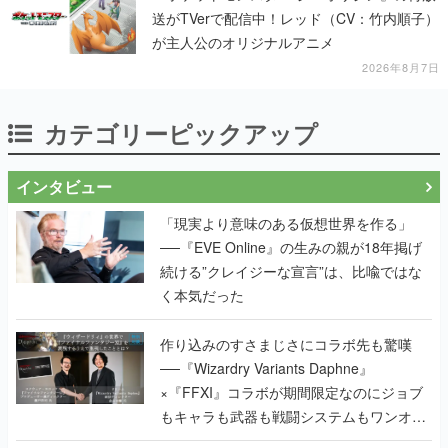
送がTVerで配信中！レッド（CV：竹内順子）
が主人公のオリジナルアニメ
2026年8月7日
カテゴリーピックアップ
インタビュー
「現実より意味のある仮想世界を作る」
──『EVE Online』の生みの親が18年掲げ
続ける”クレイジーな宣言”は、比喩ではな
く本気だった
作り込みのすさまじさにコラボ先も驚嘆
──『Wizardry Variants Daphne』
×『FFXI』コラボが期間限定なのにジョブ
もキャラも武器も戦闘システムもワンオフ
で作り込まれた理由を両ディレクターに聞