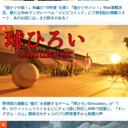
『超かぐや姫！』本編の“10年後”を描く『超かぐやメシ！』Web連載決
定。新たなWebマンガレーベル「ビビビコミック」にて特別話が掲載スタ
ート、あのお話には…まだ続きがある！
3
野球部の過酷な“補欠”を体験するゲーム『球ひろいSimulator』が「1
件」のウィッシュリストをもとにチェコ語に対応しSNSで話題に。『キン
グダム・カム』開発元やチェコのプロ野球選手から称賛の声
4