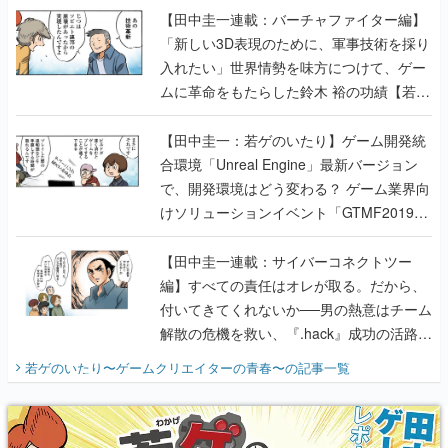
【田中圭一連載：バーチャファイター編】
「新しい3D表現のために、軍事技術を採り
入れたい」世界情勢を味方につけて、ゲー
ムに革命をもたらした鈴木 裕の功績【若ゲ
のいたり】
【田中圭一：若ゲのいたり】ゲーム開発統
合環境「Unreal Engine」最新バージョン
で、開発環境はどう変わる？ ゲーム業界向
けソリューションイベント「GTMF2019」
に行って、より理解を深めよう【PR】
【田中圭一連載：サイバーコネクトツー
編】すべての責任はオレが取る。だから、
付いてきてくれないか──男の熱意はチーム
解散の危機を救い、『.hack』成功の活路を
開く。業界の快男児・松山 洋に流れる血は
若ゲのいたり〜ゲームクリエイターの青春〜
の記事一覧
『少年ジャンプ』色だった【若ゲのいた
り】