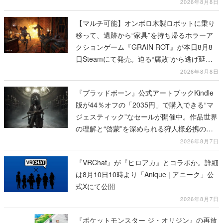
2026年8月8日
【マルチ可能】オンボロ木製ロボットに乗り
移って、遺跡から“家具”を持ち帰るホラーア
クションゲーム『GRAIN ROT』が本日8月8
日Steamにて発売。迫る“腐敗”から逃げ延
び、持ち帰った家具で基地を再建
2026年8月8日
『ブラッドボーン』公式アートブックKindle
版が44％オフの「2035円」で購入できる“マ
ジェスティック”なセールが開催中。作品世界
の理解と“啓蒙”を深められる狩人様必携の一
冊
2026年8月7日
『VRChat』が『ヒロアカ』とコラボか。詳細
は8月10日10時より「Anique | アニーク」公
式Xにて公開
2026年8月7日
『ポケットモンスター ジ・オリジン』の再放