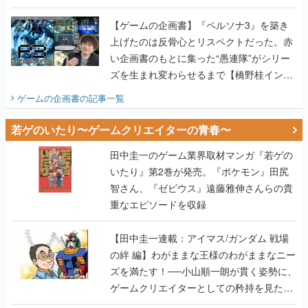
画書】
【ゲームの企画書】『ペルソナ3』を築き
上げたのは反骨心とリスペクトだった。赤
い企画書のもとに集った“愚連隊”がシリー
ズを生まれ変わらせるまで【橋野桂インタ
ビュー】
ゲームの企画書
の記事一覧
若ゲのいたり〜ゲームクリエイターの青春〜
田中圭一のゲーム業界取材マンガ『若ゲの
いたり』第2巻が発売。『ポケモン』田尻
智さん、『ゼビウス』遠藤雅伸さんらの貴
重なエピソードを収録
【田中圭一連載：アイマス/ガンダム 戦場
の絆 編】わがままな王様のわがままなニー
ズを満たす！──小山順一朗が貫く姿勢に、
ゲームクリエイターとしての矜持を見た
【若ゲのいたり最終回】