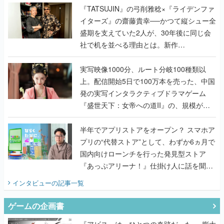
く
『TATSUJIN』の弓削雅稔×『ライデンファ
イターズ』の齋藤貴幸──かつて縦シュー全
盛期を支えていた2人が、30年後に同じ会
社で机を並べる理由とは。新作
『TATSUJIN EXTREME』で初タッグを組
んだレジェンド2人に訊く開発秘話
実写映像1000分、ルート分岐100種類以
上。配信開始5日で100万本を売った、中国
発の実写インタラクティブドラマゲーム
『盛世天下：女帝への道II』の、規模が違
うこだわりをプロデューサーに聞いた
半年でアプリストアをオープン？ スマホア
プリの“代替ストア”として、わずか6ヵ月で
国内向けローンチを行った発見型ストア
『あっぷアリーナ！』仕掛け人に話を聞い
てみた
インタビュー
の記事一覧
ゲームの企画書
『アビス』は、ひとつの奇跡だった──膨大