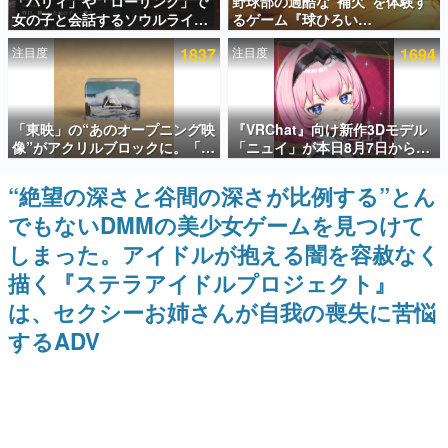
「パリィ」や「ローリング」で
野球部の過酷な“補欠”を体験す
女の子と会話するソウルライク
るゲーム『球ひろい
インタビュー
恋愛ゲーム『小早川さんはソウ
Simulator』が「1件」のウィッ
注目度
1837
注目度
1694
ルライク』無料公開。返事に失
シュリストをもとにチェコ語に
連載・特集一覧
敗すると「YOU DIED」
対応しSNSで話題に。『キング
ダム・カム』開発元やチェコの
プロ野球選手から称賛の声
殿堂入り記事
「東映」の“あのオープニング映
『VRChat』向け新作3Dモデル
SNS拡散数が数千以上！ ページビュー数万以上！ などな
ど。多くの人々に読まれた、電ファミ渾身の“殿堂入り”記
像”がアクリルブロックに。「東
「ニュイ」が本日8月7日から
事をまとめました。
映ヒストリカル グッズコレクシ
BOOTHにて発売。瞳に光る星
ョン」が8月下旬より発売
や感情豊かな表情が、小悪魔か
“絶望の深さと谷間の深さが比例する”とん
ゲームの企画書
わいい
名作ゲームクリエイターの方々に製作時のエピソードをお
でもないDMMの美少女ゲームを見つけて
聞きし、ヒットする企画（ゲーム）とは何か？を探ってい
きます。
しまった。アイドルが抱える闇を容赦なく
赫本
描く『ステラアイドルプロジェクト』
この物語を解いてはいけない。『赫本』は、〈試験問題〉
は、セクシーお姉さんが自我の喪失に苦悩
の形をした短編ホラー小説集です。
するADV
新世代に訊く
これからのデジタルゲーム市場を担う若きクリエイター達
の姿を追い、彼らのルーツと情熱を探っていきます。
ゲーム世代の作家たち
ゲームに多大な影響を受けた作家さんに取材し、ゲームが