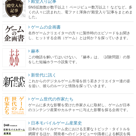
殿堂入り記事
SNS拡散数が数千以上！ ページビュー数万以上！ などなど。多
くの人々に読まれた、電ファミ渾身の“殿堂入り”記事をまとめま
した。
ゲームの企画書
名作ゲームクリエイターの方々に製作時のエピソードをお聞き
し、ヒットする企画（ゲーム）とは何か？を探っていきます。
赫本
この物語を解いてはいけない。『赫本』は、〈試験問題〉の形
をした短編ホラー小説集です。
新世代に訊く
これからのデジタルゲーム市場を担う若きクリエイター達の姿
を追い、彼らのルーツと情熱を探っていきます。
ゲーム世代の作家たち
ゲームに多大な影響を受けた作家さんに取材し、ゲームが日本
のコンテンツ産業やカルチャーに与えた影響を探る企画です。
日本モバイルゲーム産業史
日本のモバイルゲーム史における主要なトピック・タイトルを
網羅するほか、開発者へのインタビューや識者による解説を掲