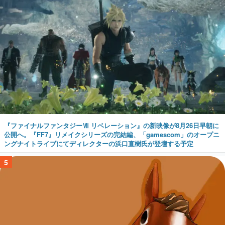
『ファイナルファンタジーⅦ リベレーション』の新映像が8月26日早朝に
公開へ。『FF7』リメイクシリーズの完結編、「gamescom」のオープニ
ングナイトライブにてディレクターの浜口直樹氏が登壇する予定
5