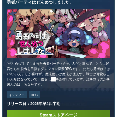
勇者パーティはぜんめつしました。
“ぜんめつ”してしまった勇者パーティから1人だけ選んで、ともに迷
宮からの脱出を目指すダンジョン探索RPGです。 ただし勇者は「は
い/いいえ」しか喋れず、魔法使いは魔法が使えず、戦士は可愛らし
い人形になっていて、僧侶は██を崇拝しています。誰を救うのかを
選ぶのは、あなたです。
インディー
RPG
リリース日：2026年第4四半期
Steamストアページ