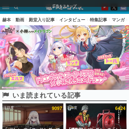
広告をスキップ
赫本
動画
殿堂入り記事
インタビュー
特集記事
マンガ
いま読まれている記事
ピックアップ
注目度
9097
注目度
6424
電ファミのいま読まれている記事ランキング
アプリセール情報