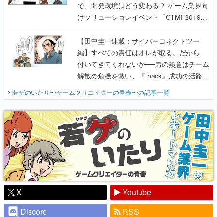
で、開発環境はどう変わる？ ゲーム業界向
けソリューションイベント「GTMF2019」
に行って、より理解を深めよう【PR】
【田中圭一連載：サイバーコネクトツー
編】すべての責任はオレが取る。だから、
付いてきてくれないか──男の熱意はチーム
解散の危機を救い、『.hack』成功の活路を
開く。業界の快男児・松山 洋に流れる血は
若ゲのいたり〜ゲームクリエイターの青春〜
の記事一覧
『少年ジャンプ』色だった【若ゲのいた
り】
X
Youtube
Discord
RSS