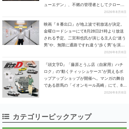
ューエデン」、不燃の管理者としてクローン
人間を増やし、加工して神に捧げる
2026年8月8日
映画『８番出口』が地上波で初放送が決定。
金曜ロードショーにて8月28日21時より放送
される予定。二宮和也氏が演じる主人公“迷う
男”や、無限に通路ですれ違う“歩く男”を演じ
る河内大和氏の迫真の演技は必見
2026年8月8日
『頭文字D』「藤原とうふ店（自家用）ハチ
ロク」の“動くティッシュケース”が買えるポ
ップアップショップが開催へ。マンガの舞台
である群馬の「イオンモール高崎」にて、8月
11日から8月20日までの期間限定で開催予定
2026年8月8日
カテゴリーピックアップ