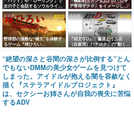
「パリィ」や「ローリング」で
『機動戦士ガンダム』の「シャ
女の子と会話するソウルライク
ア専用ザクⅡ」をイメージした
インタビュー
恋愛ゲーム『小早川さんはソウ
散水ホースリールが予約開始。
注目度
4202
注目度
4136
ルライク』無料公開。返事に失
本体にはシャアのパーソナルマ
連載・特集一覧
敗すると「YOU DIED」
ークやジオン公国軍のエンブレ
ム、型式番号などを配置
殿堂入り記事
野球部の過酷な“補欠”を体験す
『頭文字D』「藤原とうふ店
SNS拡散数が数千以上！ ページビュー数万以上！ などな
ど。多くの人々に読まれた、電ファミ渾身の“殿堂入り”記
るゲーム『球ひろい
（自家用）ハチロク」の“動くテ
事をまとめました。
Simulator』が「1件」のウィッ
ィッシュケース”が買えるポップ
シュリストをもとにチェコ語に
アップショップが開催へ。マン
“絶望の深さと谷間の深さが比例する”とん
ゲームの企画書
対応しSNSで話題に。『キング
ガの舞台である群馬の「イオン
名作ゲームクリエイターの方々に製作時のエピソードをお
でもないDMMの美少女ゲームを見つけて
ダム・カム』開発元やチェコの
モール高崎」にて、8月11日か
聞きし、ヒットする企画（ゲーム）とは何か？を探ってい
プロ野球選手から称賛の声
ら8月20日までの期間限定で開
きます。
しまった。アイドルが抱える闇を容赦なく
催予定
赫本
描く『ステラアイドルプロジェクト』
この物語を解いてはいけない。『赫本』は、〈試験問題〉
は、セクシーお姉さんが自我の喪失に苦悩
の形をした短編ホラー小説集です。
するADV
新世代に訊く
これからのデジタルゲーム市場を担う若きクリエイター達
の姿を追い、彼らのルーツと情熱を探っていきます。
ゲーム世代の作家たち
ゲームに多大な影響を受けた作家さんに取材し、ゲームが