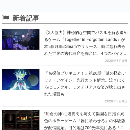
新着記事
【2人協力】神秘的な空間でパズルを解き進め
るゲーム『Together in Forgotten Lands』が
本日8月8日Steamでリリース。時に忘れ去ら
れた世界の古代洞窟を舞台に、4つのバイオー
ムを探索しながら脱出を目指す
2026年8月8日
『名探偵プリキュア！』第28話「謎の怪盗デ
ッチ・アゲイン」先行カット解禁。泣きぼく
ろにモノクル、ミステリアスな姿が映し出さ
れた場面も
2026年8月8日
“船倉の神”に培養肉を与えて楽園を目指す異
色のホラーゲーム『器に喰わせろ』の体験版
が配信開始。目的地は700光年先にある「ニ