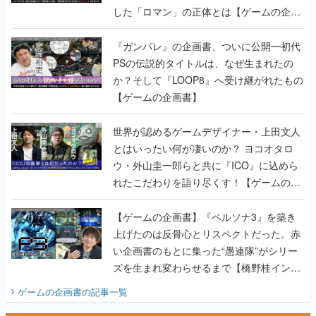
した「ロマン」の正体とは【ゲームの企画
書】
『ガンパレ』の企画書、ついに公開━初代
PSの伝説的タイトルは、なぜ生まれたの
か？そして『LOOP8』へ受け継がれたもの
【ゲームの企画書】
世界が認めるゲームデザイナー・上田文人
とはいったい何が凄いのか？ ヨコオタロ
ウ・外山圭一郎らと共に『ICO』に込めら
れたこだわりを語り尽くす！【ゲームの企
画書】
【ゲームの企画書】『ペルソナ3』を築き
上げたのは反骨心とリスペクトだった。赤
い企画書のもとに集った“愚連隊”がシリー
ズを生まれ変わらせるまで【橋野桂インタ
ビュー】
ゲームの企画書
の記事一覧