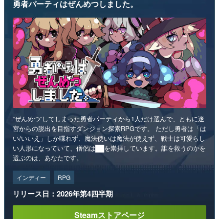
勇者パーティはぜんめつしました。
“ぜんめつ”してしまった勇者パーティから1人だけ選んで、ともに迷
宮からの脱出を目指すダンジョン探索RPGです。 ただし勇者は「は
い/いいえ」しか喋れず、魔法使いは魔法が使えず、戦士は可愛らし
い人形になっていて、僧侶は██を崇拝しています。誰を救うのかを
選ぶのは、あなたです。
インディー
RPG
リリース日：2026年第4四半期
Steamストアページ