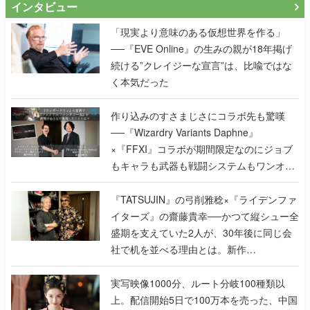
インタビュー
「現実より意味のある仮想世界を作る」
──『EVE Online』の生みの親が18年掲げ
続ける”クレイジーな宣言”は、比喩ではな
く本気だった
作り込みのすさまじさにコラボ先も驚嘆
──『Wizardry Variants Daphne』
×『FFXI』コラボが期間限定なのにジョブ
もキャラも武器も戦闘システムもワンオフ
で作り込まれた理由を両ディレクターに聞
く
『TATSUJIN』の弓削雅稔×『ライデンファ
イターズ』の齋藤貴幸──かつて縦シュー全
盛期を支えていた2人が、30年後に同じ会
社で机を並べる理由とは。新作
『TATSUJIN EXTREME』で初タッグを組
んだレジェンド2人に訊く開発秘話
実写映像1000分、ルート分岐100種類以
上。配信開始5日で100万本を売った、中国