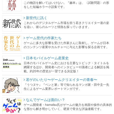
この物語を解いてはいけない。『赫本』は、〈試験問題〉の形
をした短編ホラー小説集です。
新世代に訊く
これからのデジタルゲーム市場を担う若きクリエイター達の姿
を追い、彼らのルーツと情熱を探っていきます。
ゲーム世代の作家たち
ゲームに多大な影響を受けた作家さんに取材し、ゲームが日本
のコンテンツ産業やカルチャーに与えた影響を探る企画です。
日本モバイルゲーム産業史
日本のモバイルゲーム史における主要なトピック・タイトルを
網羅するほか、開発者へのインタビューや識者による解説を掲
載。約20年の歴史が一望できる決定版！
若ゲのいたり〜ゲームクリエイターの青春〜
『うつヌケ』『ペンと箸』等で知られるマンガ家・田中圭一先
生によるゲーム業界レポートマンガです。
なんでゲームは面白い？
ゲーム開発者・hamatsu氏がゲームの魅力を画面や操作の具体的
な形から解き明かしていく、硬派で骨太な評論連載です。