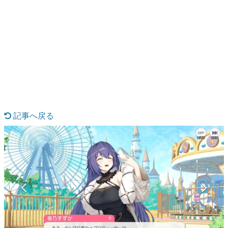
日本のコンテンツ産業やカルチャーに与えた影響を探る企
画です。
日本モバイルゲーム産業史
日本のモバイルゲーム史における主要なトピック・タイト
ルを網羅するほか、開発者へのインタビューや識者による
解説を掲載。約20年の歴史が一望できる決定版！
若ゲのいたり〜ゲームクリエイターの青春〜
『うつヌケ』『ペンと箸』等で知られるマンガ家・田中圭
一先生によるゲーム業界レポートマンガです。
記事へ戻る
なんでゲームは面白い？
ゲーム開発者・hamatsu氏がゲームの魅力を画面や操作の
具体的な形から解き明かしていく、硬派で骨太な評論連載
です。
ゲームが変えた日本語
「経験値」「裏技」「ラスボス」… ゲームにまつわる言葉
の起源や用法の変遷を、コンピューター文化史研究家・タ
イニーP氏が徹底調査。
カテゴリ
特集記事