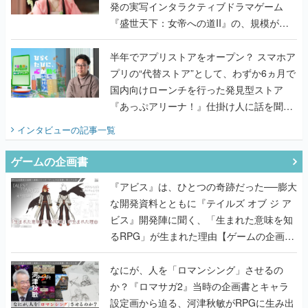
発の実写インタラクティブドラマゲーム
『盛世天下：女帝への道II』の、規模が違
うこだわりをプロデューサーに聞いた
半年でアプリストアをオープン？ スマホア
プリの“代替ストア”として、わずか6ヵ月で
国内向けローンチを行った発見型ストア
『あっぷアリーナ！』仕掛け人に話を聞い
てみた
インタビュー
の記事一覧
ゲームの企画書
『アビス』は、ひとつの奇跡だった──膨大
な開発資料とともに『テイルズ オブ ジ ア
ビス』開発陣に聞く、「生まれた意味を知
るRPG」が生まれた理由【ゲームの企画
書】
なにが、人を「ロマンシング」させるの
か？『ロマサガ2』当時の企画書とキャラ
設定画から迫る、河津秋敏がRPGに生み出