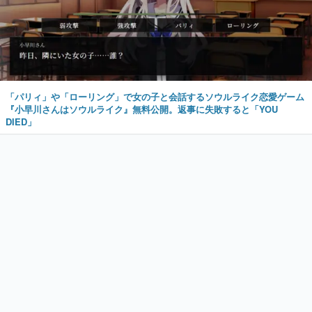
「パリィ」や「ローリング」で女の子と会話するソウルライク恋愛ゲーム
『小早川さんはソウルライク』無料公開。返事に失敗すると「YOU
DIED」