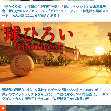
『超かぐや姫！』本編の“10年後”を描く『超かぐやメシ！』Web連載決
定。新たなWebマンガレーベル「ビビビコミック」にて特別話が掲載スタ
ート、あのお話には…まだ続きがある！
3
野球部の過酷な“補欠”を体験するゲーム『球ひろいSimulator』が「1
件」のウィッシュリストをもとにチェコ語に対応しSNSで話題に。『キン
グダム・カム』開発元やチェコのプロ野球選手から称賛の声
4