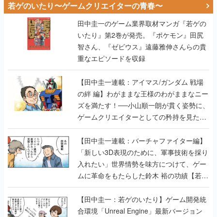
若ゲのいたり〜ゲームクリエイターの青春〜
田中圭一のゲーム業界取材マンガ『若ゲの
いたり』第2巻が発売。『ポケモン』田尻
智さん、『ゼビウス』遠藤雅伸さんらの貴
重なエピソードを収録
【田中圭一連載：アイマス/ガンダム 戦場
の絆 編】わがままな王様のわがままなニー
ズを満たす！──小山順一朗が貫く姿勢に、
ゲームクリエイターとしての矜持を見た
【若ゲのいたり最終回】
【田中圭一連載：バーチャファイター編】
「新しい3D表現のために、軍事技術を採り
入れたい」世界情勢を味方につけて、ゲー
ムに革命をもたらした鈴木 裕の功績【若ゲ
のいたり】
【田中圭一：若ゲのいたり】ゲーム開発統
合環境「Unreal Engine」最新バージョン