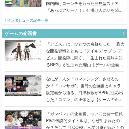
国内向けローンチを行った発見型ストア
『あっぷアリーナ！』仕掛け人に話を聞い
てみた
インタビュー
の記事一覧
ゲームの企画書
『アビス』は、ひとつの奇跡だった──膨大
な開発資料とともに『テイルズ オブ ジ ア
ビス』開発陣に聞く、「生まれた意味を知
るRPG」が生まれた理由【ゲームの企画
書】
なにが、人を「ロマンシング」させるの
か？『ロマサガ2』当時の企画書とキャラ
設定画から迫る、河津秋敏がRPGに生み出
した「ロマン」の正体とは【ゲームの企画
書】
『ガンパレ』の企画書、ついに公開━初代
PSの伝説的タイトルは、なぜ生まれたの
か？そして『LOOP8』へ受け継がれたもの