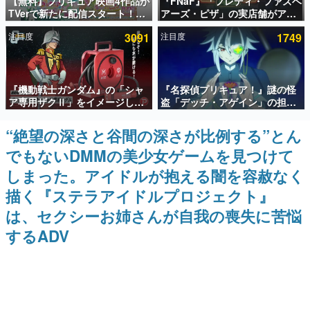
【無料】プリキュア映画4作品が
『FNaF』「フレディ・ファズベ
TVerで新たに配信スタート！な
アーズ・ピザ」の実店舗がアメ
インタビュー
んと2018年～2024年の映画ほぼ
リカの商業施設「American
注目度
3091
注目度
1749
すべてが見放題に、ぶっちゃけ
Dream」に2027年オープン！
連載・特集一覧
ありえないラインナップ
ScottGamesとの共同開発、食
事だけでなくステージショーや
没入型のホラー体験も楽しめる
殿堂入り記事
『機動戦士ガンダム』の「シャ
『名探偵プリキュア！』謎の怪
SNS拡散数が数千以上！ ページビュー数万以上！ などな
ど。多くの人々に読まれた、電ファミ渾身の“殿堂入り”記
ア専用ザクⅡ」をイメージした
盗「デッチ・アゲイン」の担当
事をまとめました。
散水ホースリールが予約開始。
キャストは天﨑滉平さんと判
本体にはシャアのパーソナルマ
明。『Re:ゼロから始める異世
“絶望の深さと谷間の深さが比例する”とん
ゲームの企画書
ークやジオン公国軍のエンブレ
界生活』オットー役、『ヒプノ
名作ゲームクリエイターの方々に製作時のエピソードをお
でもないDMMの美少女ゲームを見つけて
ム、型式番号などを配置
シスマイク』山田三郎役など
聞きし、ヒットする企画（ゲーム）とは何か？を探ってい
きます。
しまった。アイドルが抱える闇を容赦なく
赫本
描く『ステラアイドルプロジェクト』
この物語を解いてはいけない。『赫本』は、〈試験問題〉
は、セクシーお姉さんが自我の喪失に苦悩
の形をした短編ホラー小説集です。
するADV
新世代に訊く
これからのデジタルゲーム市場を担う若きクリエイター達
の姿を追い、彼らのルーツと情熱を探っていきます。
ゲーム世代の作家たち
ゲームに多大な影響を受けた作家さんに取材し、ゲームが