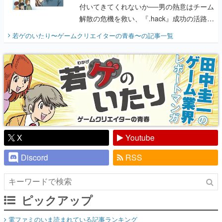
付いてきてくれないか──男の熱意はチーム
解散の危機を救い、『.hack』成功の活路を
開く。業界の快男児・松山 洋に流れる血は
若ゲのいたり〜ゲームクリエイターの青春〜
の記事一覧
『少年ジャンプ』色だった【若ゲのいた
り】
X
Youtube
Discord
RSS
ピックアップ
電ファミのいま読まれている記事ランキング