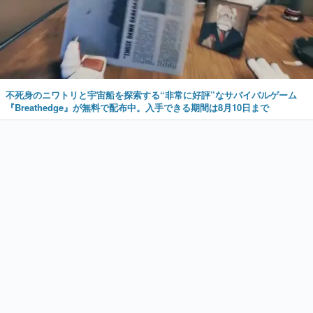
不死身のニワトリと宇宙船を探索する“非常に好評”なサバイバルゲーム
『Breathedge』が無料で配布中。入手できる期間は8月10日まで