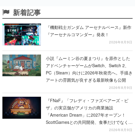
新着記事
『機動戦士ガンダム アーセナルベース』新作
『アーセナルコマンダー』発表！
2026年8月9日
小説『ムーミン谷の夏まつり』を原作とした
アドベンチャーゲームがSwitch、Switch 2、
PC（Steam）向けに2026年秋発売へ。手描き
アートの雰囲気が良すぎる最新映像も公開
2026年8月9日
『FNaF』「フレディ・ファズベアーズ・ピ
ザ」の実店舗がアメリカの商業施設
「American Dream」に2027年オープン！
ScottGamesとの共同開発、食事だけでなくス
テージショーや没入型のホラー体験も楽しめ
2026年8月9日