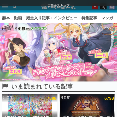
広告をスキップ
赫本
動画
殿堂入り記事
インタビュー
特集記事
マンガ
いま読まれている記事
ピックアップ
注目度
7898
注目度
6798
電ファミのいま読まれている記事ランキング
アプリセール情報