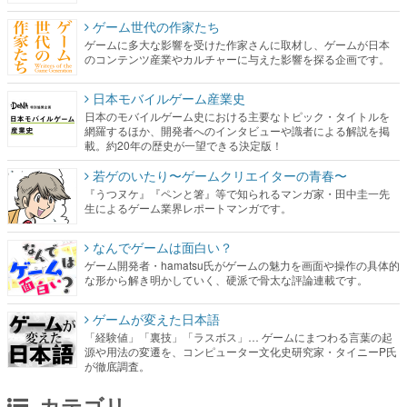
ゲーム世代の作家たち
ゲームに多大な影響を受けた作家さんに取材し、ゲームが日本
のコンテンツ産業やカルチャーに与えた影響を探る企画です。
日本モバイルゲーム産業史
日本のモバイルゲーム史における主要なトピック・タイトルを
網羅するほか、開発者へのインタビューや識者による解説を掲
載。約20年の歴史が一望できる決定版！
若ゲのいたり〜ゲームクリエイターの青春〜
『うつヌケ』『ペンと箸』等で知られるマンガ家・田中圭一先
生によるゲーム業界レポートマンガです。
なんでゲームは面白い？
ゲーム開発者・hamatsu氏がゲームの魅力を画面や操作の具体的
な形から解き明かしていく、硬派で骨太な評論連載です。
ゲームが変えた日本語
「経験値」「裏技」「ラスボス」… ゲームにまつわる言葉の起
源や用法の変遷を、コンピューター文化史研究家・タイニーP氏
が徹底調査。
カテゴリ