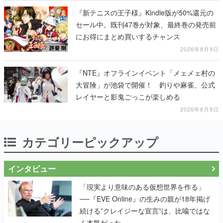
る
『新テニスの王子様』Kindle版が50%還元の
セール中。既刊47巻が対象、最終巻の発売前
にお得にまとめ買いするチャンス
2026年8月9日
『NTE』オフラインイベント「メェメェ村の
大冒険」が池袋で開催！ 釣りや麻雀、公式
レイヤーと影鬼ごっこが楽しめる
2026年8月9日
カテゴリーピックアップ
インタビュー
「現実より意味のある仮想世界を作る」
──『EVE Online』の生みの親が18年掲げ
続ける”クレイジーな宣言”は、比喩ではな
く本気だった