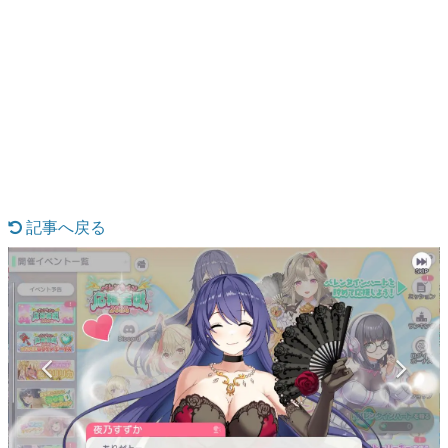
日本のコンテンツ産業やカルチャーに与えた影響を探る企
画です。
日本モバイルゲーム産業史
日本のモバイルゲーム史における主要なトピック・タイト
ルを網羅するほか、開発者へのインタビューや識者による
解説を掲載。約20年の歴史が一望できる決定版！
若ゲのいたり〜ゲームクリエイターの青春〜
『うつヌケ』『ペンと箸』等で知られるマンガ家・田中圭
一先生によるゲーム業界レポートマンガです。
記事へ戻る
なんでゲームは面白い？
ゲーム開発者・hamatsu氏がゲームの魅力を画面や操作の
具体的な形から解き明かしていく、硬派で骨太な評論連載
です。
ゲームが変えた日本語
「経験値」「裏技」「ラスボス」… ゲームにまつわる言葉
の起源や用法の変遷を、コンピューター文化史研究家・タ
イニーP氏が徹底調査。
カテゴリ
特集記事