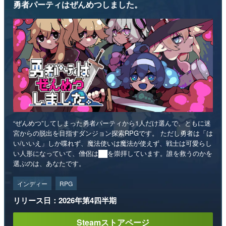
勇者パーティはぜんめつしました。
“ぜんめつ”してしまった勇者パーティから1人だけ選んで、ともに迷
宮からの脱出を目指すダンジョン探索RPGです。 ただし勇者は「は
い/いいえ」しか喋れず、魔法使いは魔法が使えず、戦士は可愛らし
い人形になっていて、僧侶は██を崇拝しています。誰を救うのかを
選ぶのは、あなたです。
インディー
RPG
リリース日：2026年第4四半期
Steamストアページ