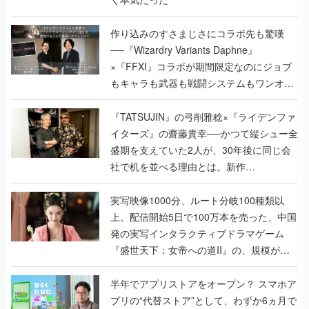
作り込みのすさまじさにコラボ先も驚嘆
──『Wizardry Variants Daphne』
×『FFXI』コラボが期間限定なのにジョブ
もキャラも武器も戦闘システムもワンオフ
で作り込まれた理由を両ディレクターに聞
く
『TATSUJIN』の弓削雅稔×『ライデンファ
イターズ』の齋藤貴幸──かつて縦シュー全
盛期を支えていた2人が、30年後に同じ会
社で机を並べる理由とは。新作
『TATSUJIN EXTREME』で初タッグを組
んだレジェンド2人に訊く開発秘話
実写映像1000分、ルート分岐100種類以
上。配信開始5日で100万本を売った、中国
発の実写インタラクティブドラマゲーム
『盛世天下：女帝への道II』の、規模が違
うこだわりをプロデューサーに聞いた
半年でアプリストアをオープン？ スマホア
プリの“代替ストア”として、わずか6ヵ月で