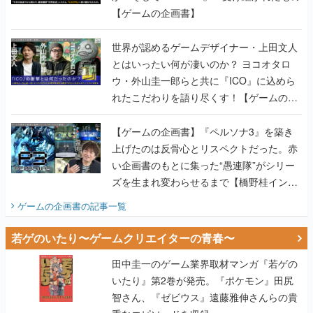
【ゲームの企画書】
世界が認めるゲームデザイナー・上田文人
とはいったい何が凄いのか？ ヨコオタロ
ウ・外山圭一郎らと共に『ICO』に込めら
れたこだわりを語り尽くす！【ゲームの企
画書】
【ゲームの企画書】『ペルソナ3』を築き
上げたのは反骨心とリスペクトだった。赤
い企画書のもとに集った“愚連隊”がシリー
ズを生まれ変わらせるまで【橋野桂インタ
ビュー】
ゲームの企画書
の記事一覧
若ゲのいたり〜ゲームクリエイターの青春〜
田中圭一のゲーム業界取材マンガ『若ゲの
いたり』第2巻が発売。『ポケモン』田尻
智さん、『ゼビウス』遠藤雅伸さんらの貴