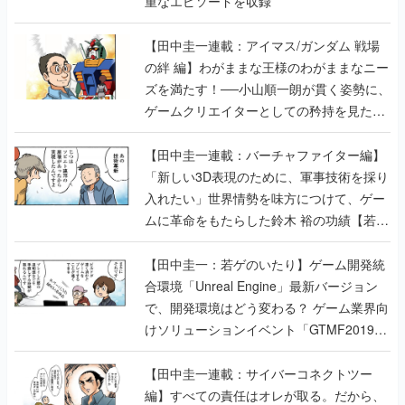
重なエピソードを収録
【田中圭一連載：アイマス/ガンダム 戦場
の絆 編】わがままな王様のわがままなニー
ズを満たす！──小山順一朗が貫く姿勢に、
ゲームクリエイターとしての矜持を見た
【若ゲのいたり最終回】
【田中圭一連載：バーチャファイター編】
「新しい3D表現のために、軍事技術を採り
入れたい」世界情勢を味方につけて、ゲー
ムに革命をもたらした鈴木 裕の功績【若ゲ
のいたり】
【田中圭一：若ゲのいたり】ゲーム開発統
合環境「Unreal Engine」最新バージョン
で、開発環境はどう変わる？ ゲーム業界向
けソリューションイベント「GTMF2019」
に行って、より理解を深めよう【PR】
【田中圭一連載：サイバーコネクトツー
編】すべての責任はオレが取る。だから、