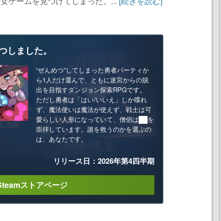
女ゲームを見つけてしまった。...
[続きを読む]
つしました。
“ぜんめつ”してしまった勇者パーティか
ら1人だけ選んで、ともに迷宮からの脱
出を目指すダンジョン探索RPGです。
ただし勇者は「はい/いいえ」しか喋れ
ず、魔法使いは魔法が使えず、戦士は可
愛らしい人形になっていて、僧侶は██を
崇拝しています。誰を救うのかを選ぶの
は、あなたです。
リリース日：2026年第4四半期
Steamストアページ