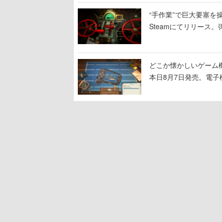
“手作業”で巨大要塞を操
Steamにてリリース
撃をブチかませるロマ
どこか懐かしいゲーム
本日8月7日発売。電
に耳を傾ける