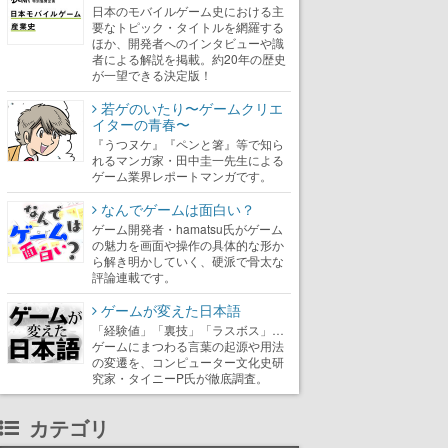
日本のモバイルゲーム史における主
要なトピック・タイトルを網羅する
ほか、開発者へのインタビューや識
者による解説を掲載。約20年の歴史
が一望できる決定版！
若ゲのいたり〜ゲームクリエ
イターの青春〜
『うつヌケ』『ペンと箸』等で知ら
れるマンガ家・田中圭一先生による
ゲーム業界レポートマンガです。
なんでゲームは面白い？
ゲーム開発者・hamatsu氏がゲーム
の魅力を画面や操作の具体的な形か
ら解き明かしていく、硬派で骨太な
評論連載です。
ゲームが変えた日本語
「経験値」「裏技」「ラスボス」…
ゲームにまつわる言葉の起源や用法
の変遷を、コンピューター文化史研
究家・タイニーP氏が徹底調査。
カテゴリ