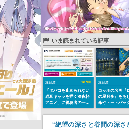
いま読まれている記事
18766
注目度
注目度
「タバコを止められない
ゴッホの名画『
猫耳キャラを描く深夜枠
の星月夜』をあ
アニメ」に視聴者の一部
傘やトートバッ
から批判意見。違法薬物
登場。8月7日21
の使用と思しき描写も含
日間限定で予約
めて、BPOが議論を交わ
“絶望の深さと谷間の深さ
す