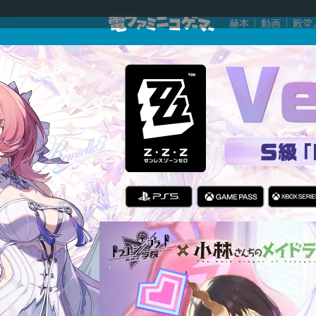
赫本
動画
殿堂