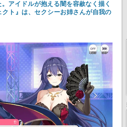
た。アイドルが抱える闇を容赦なく描く
りとなる日本公演を記念
して
ェクト』は、セクシーお姉さんが自我の