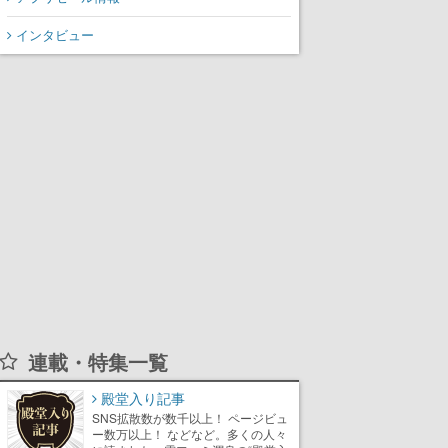
インタビュー
連載・特集一覧
殿堂入り記事
SNS拡散数が数千以上！ ページビュ
ー数万以上！ などなど。多くの人々