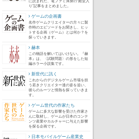
に読まれた、電ファミ渾身の“殿堂入
り”記事をまとめました。
ゲームの企画書
名作ゲームクリエイターの方々に製
作時のエピソードをお聞きし、ヒッ
トする企画（ゲーム）とは何か？を
探っていきます。
赫本
この物語を解いてはいけない。『赫
本』は、〈試験問題〉の形をした短
編ホラー小説集です。
新世代に訊く
これからのデジタルゲーム市場を担
う若きクリエイター達の姿を追い、
彼らのルーツと情熱を探っていきま
す。
ゲーム世代の作家たち
ゲームに多大な影響を受けた作家さ
んに取材し、ゲームが日本のコンテ
ンツ産業やカルチャーに与えた影響
を探る企画です。
日本モバイルゲーム産業史