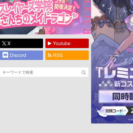
X
Youtube
Discord
RSS