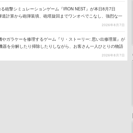
る砲撃シミュレーションゲーム『IRON NEST』が本日8月7日
。弾道計算から砲弾装填、砲塔旋回までワンオペでこなし、強烈な一
ンある作品
2026年8月7日
機やガラケーを修理するゲーム『リ・ストーリー: 思い出修理屋』が
子機器を分解したり掃除したりしながら、お客さん一人ひとりの物語
2026年8月7日