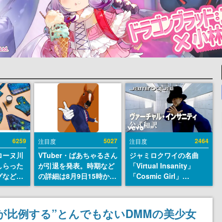
6259
5027
2464
注目度
注目度
ローヌ川
VTuber・ばあちゃるさん
ジャミロクワイの名曲
しらった
が引退を発表。時期など
「Virtual Insanity」
グなどが
の詳細は8月9日15時から
「Cosmic Girl」
時より2
の配信で説明
「Canned Heat」公式日
販売
本語字幕付きMVがいき
なり公開！「SUMMER
が比例する”とんでもないDMMの美少女
SONIC 2026」での9年ぶ