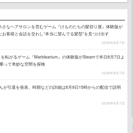
小さなヘアサロンを営むゲーム『けものたちの髪切り屋』体験版が
たお客様と会話を交わし“本当に望んでる髪型”を見つけ出す
2026年8月7日
を転がるゲーム『Marblearium』の体験版がSteamで本日8月7日よ
トに乗って奇妙な空間を探検
2026年8月7日
るさんが引退を発表。時期などの詳細は8月9日15時からの配信で説明
2026年8月7日