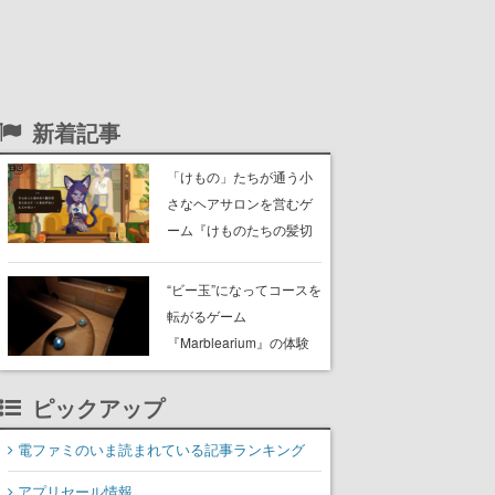
新着記事
「けもの」たちが通う小
さなヘアサロンを営むゲ
ーム『けものたちの髪切
り屋』体験版が配信開
始。悩みを持ったお客様
“ビー玉”になってコースを
と会話を交わし“本当に望
転がるゲーム
んでる髪型”を見つけ出す
『Marblearium』の体験
版がSteamで本日8月7日
より配信。Lo-Fiビートに
ピックアップ
乗って奇妙な空間を探検
電ファミのいま読まれている記事ランキング
アプリセール情報