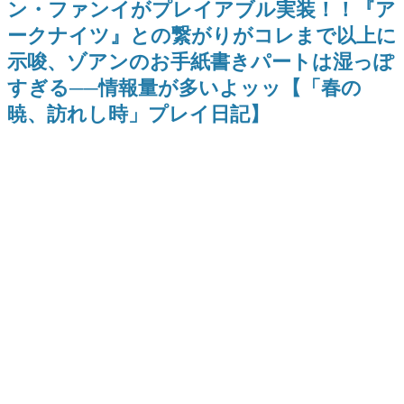
ン・ファンイがプレイアブル実装！！『ア
式リリースを記念したキャンペ
日本のコンテンツ産業やカルチャーに与えた影響を探る企
ーン
ークナイツ』との繋がりがコレまで以上に
画です。
示唆、ゾアンのお手紙書きパートは湿っぽ
日本モバイルゲーム産業史
日本のモバイルゲーム史における主要なトピック・タイト
すぎる──情報量が多いよッッ【「春の
ルを網羅するほか、開発者へのインタビューや識者による
解説を掲載。約20年の歴史が一望できる決定版！
暁、訪れし時」プレイ日記】
若ゲのいたり〜ゲームクリエイターの青春〜
『うつヌケ』『ペンと箸』等で知られるマンガ家・田中圭
一先生によるゲーム業界レポートマンガです。
なんでゲームは面白い？
ゲーム開発者・hamatsu氏がゲームの魅力を画面や操作の
具体的な形から解き明かしていく、硬派で骨太な評論連載
です。
ゲームが変えた日本語
「経験値」「裏技」「ラスボス」… ゲームにまつわる言葉
の起源や用法の変遷を、コンピューター文化史研究家・タ
イニーP氏が徹底調査。
カテゴリ
特集記事