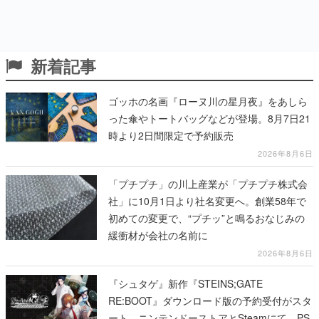
新着記事
ゴッホの名画『ローヌ川の星月夜』をあしら
った傘やトートバッグなどが登場。8月7日21
時より2日間限定で予約販売
2026年8月6日
「プチプチ」の川上産業が「プチプチ株式会
社」に10月1日より社名変更へ。創業58年で
初めての変更で、“プチッ”と鳴るおなじみの
緩衝材が会社の名前に
2026年8月6日
『シュタゲ』新作『STEINS;GATE
RE:BOOT』ダウンロード版の予約受付がスタ
ート、ニンテンドーストアとSteamにて。PS