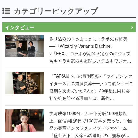
カテゴリーピックアップ
インタビュー
作り込みのすさまじさにコラボ先も驚嘆
──『Wizardry Variants Daphne』
×『FFXI』コラボが期間限定なのにジョブ
もキャラも武器も戦闘システムもワンオフ
で作り込まれた理由を両ディレクターに聞
く
『TATSUJIN』の弓削雅稔×『ライデンファ
イターズ』の齋藤貴幸──かつて縦シュー全
盛期を支えていた2人が、30年後に同じ会
社で机を並べる理由とは。新作
『TATSUJIN EXTREME』で初タッグを組
んだレジェンド2人に訊く開発秘話
実写映像1000分、ルート分岐100種類以
上。配信開始5日で100万本を売った、中国
発の実写インタラクティブドラマゲーム
『盛世天下：女帝への道II』の、規模が違