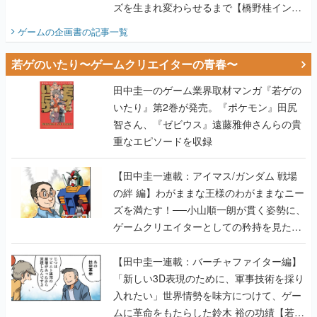
ズを生まれ変わらせるまで【橋野桂インタ
ビュー】
ゲームの企画書
の記事一覧
若ゲのいたり〜ゲームクリエイターの青春〜
田中圭一のゲーム業界取材マンガ『若ゲの
いたり』第2巻が発売。『ポケモン』田尻
智さん、『ゼビウス』遠藤雅伸さんらの貴
重なエピソードを収録
【田中圭一連載：アイマス/ガンダム 戦場
の絆 編】わがままな王様のわがままなニー
ズを満たす！──小山順一朗が貫く姿勢に、
ゲームクリエイターとしての矜持を見た
【若ゲのいたり最終回】
【田中圭一連載：バーチャファイター編】
「新しい3D表現のために、軍事技術を採り
入れたい」世界情勢を味方につけて、ゲー
ムに革命をもたらした鈴木 裕の功績【若ゲ