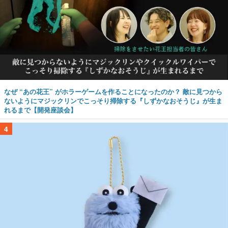
なぜ “あの花王” がホラーゲームを作ることになったのか？ 敵に見つから
ないようにマジックリンでこっそり掃除する『しずかなおそうじ』が生ま
れるまで【開発座談会】
4