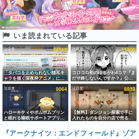
インタビュー
連載・特集一覧
いま読まれている記事
殿堂入り記事
SNS拡散数が数千以上！ ページビュー数万以上！ などな
ど。多くの人々に読まれた、電ファミ渾身の“殿堂入り”記
注目度
24519
注目度
11308
事をまとめました。
ゲームの企画書
名作ゲームクリエイターの方々に製作時のエピソードをお
聞きし、ヒットする企画（ゲーム）とは何か？を探ってい
「タバコを止められない猫耳キ
コロコロ初のゆるかわ4コマ『ま
きます。
ャラを描く深夜枠アニメ」に視
だサ終しないんですか？』公開
聴者の一部から批判意見。違法
スタート。主人公は新入社員の
赫本
注目度
9064
注目度
8833
薬物の使用と思わしき描写も含
侘石ダイヤ、ゲーム会社を舞台
この物語を解いてはいけない。『赫本』は、〈試験問題〉
めて、BPOが議論を交わす
にトラブルへ対応する社員たち
の形をした短編ホラー小説集です。
を描く
新世代に訊く
ハローキティやポムポムプリン
【無料】ダンジョン探索で手に
これからのデジタルゲーム市場を担う若きクリエイター達
と眠れる睡眠サポートアプリ
入れたものを自分の店で売るゲ
の姿を追い、彼らのルーツと情熱を探っていきます。
『ゆめたび』が配信中。キャラ
ーム『Moonlighter』がSteam
ごとのASMRや目覚ましアラー
にて無料配布中！続編
『アークナイツ：エンドフィールド』ゾア
ゲーム世代の作家たち
ムも搭載
『Moonlighter 2』の9月2日正
ゲームに多大な影響を受けた作家さんに取材し、ゲームが