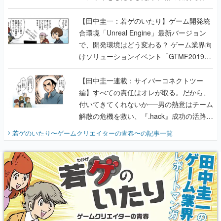
のいたり】
【田中圭一：若ゲのいたり】ゲーム開発統
合環境「Unreal Engine」最新バージョン
で、開発環境はどう変わる？ ゲーム業界向
けソリューションイベント「GTMF2019」
に行って、より理解を深めよう【PR】
【田中圭一連載：サイバーコネクトツー
編】すべての責任はオレが取る。だから、
付いてきてくれないか──男の熱意はチーム
解散の危機を救い、『.hack』成功の活路を
開く。業界の快男児・松山 洋に流れる血は
若ゲのいたり〜ゲームクリエイターの青春〜
の記事一覧
『少年ジャンプ』色だった【若ゲのいた
り】