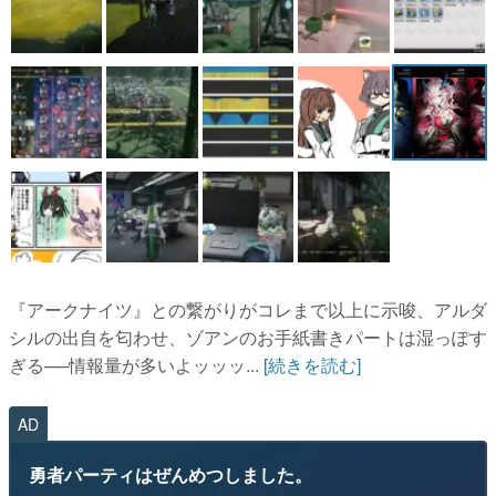
『アークナイツ』との繋がりがコレまで以上に示唆、アルダ
シルの出自を匂わせ、ゾアンのお手紙書きパートは湿っぽす
ぎる──情報量が多いよッッッ...
[続きを読む]
AD
勇者パーティはぜんめつしました。