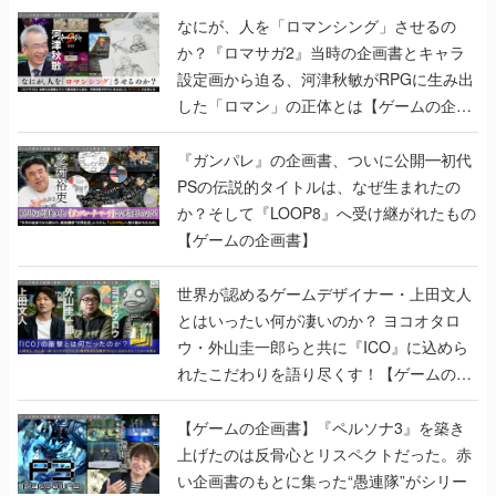
なにが、人を「ロマンシング」させるの
か？『ロマサガ2』当時の企画書とキャラ
設定画から迫る、河津秋敏がRPGに生み出
した「ロマン」の正体とは【ゲームの企画
書】
『ガンパレ』の企画書、ついに公開━初代
PSの伝説的タイトルは、なぜ生まれたの
か？そして『LOOP8』へ受け継がれたもの
【ゲームの企画書】
世界が認めるゲームデザイナー・上田文人
とはいったい何が凄いのか？ ヨコオタロ
ウ・外山圭一郎らと共に『ICO』に込めら
れたこだわりを語り尽くす！【ゲームの企
画書】
【ゲームの企画書】『ペルソナ3』を築き
上げたのは反骨心とリスペクトだった。赤
い企画書のもとに集った“愚連隊”がシリー