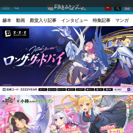
広告をスキップ
赫本
動画
殿堂入り記事
インタビュー
特集記事
マンガ
ピックアップ
電ファミのいま読まれている記事ランキング
アプリセール情報