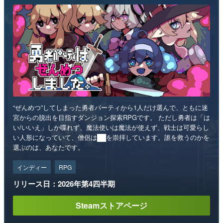
“ぜんめつ”してしまった勇者パーティから1人だけ選んで、ともに迷
宮からの脱出を目指すダンジョン探索RPGです。 ただし勇者は「は
い/いいえ」しか喋れず、魔法使いは魔法が使えず、戦士は可愛らし
い人形になっていて、僧侶は██を崇拝しています。誰を救うのかを
選ぶのは、あなたです。
インディー
RPG
リリース日：2026年第4四半期
Steamストアページ