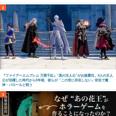
2
『ファイアーエムブレム 万紫千紅』“真の主人公”がお披露目。4人の主人
公が活躍した時代から5年後、彼らが「この世に存在しない」状況で魔
神・バロールと戦う
3