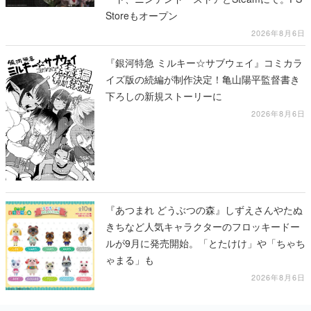
Storeもオープン
2026年8月6日
『銀河特急 ミルキー☆サブウェイ』コミカラ
イズ版の続編が制作決定！亀山陽平監督書き
下ろしの新規ストーリーに
2026年8月6日
『あつまれ どうぶつの森』しずえさんやたぬ
きちなど人気キャラクターのフロッキードー
ルが9月に発売開始。「とたけけ」や「ちゃち
ゃまる」も
2026年8月6日