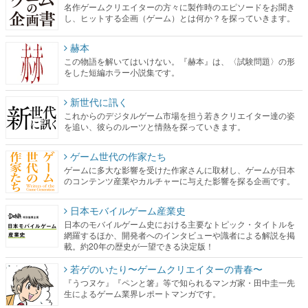
名作ゲームクリエイターの方々に製作時のエピソードをお聞き
し、ヒットする企画（ゲーム）とは何か？を探っていきます。
赫本
この物語を解いてはいけない。『赫本』は、〈試験問題〉の形
をした短編ホラー小説集です。
新世代に訊く
これからのデジタルゲーム市場を担う若きクリエイター達の姿
を追い、彼らのルーツと情熱を探っていきます。
ゲーム世代の作家たち
ゲームに多大な影響を受けた作家さんに取材し、ゲームが日本
のコンテンツ産業やカルチャーに与えた影響を探る企画です。
日本モバイルゲーム産業史
日本のモバイルゲーム史における主要なトピック・タイトルを
網羅するほか、開発者へのインタビューや識者による解説を掲
載。約20年の歴史が一望できる決定版！
若ゲのいたり〜ゲームクリエイターの青春〜
『うつヌケ』『ペンと箸』等で知られるマンガ家・田中圭一先
生によるゲーム業界レポートマンガです。