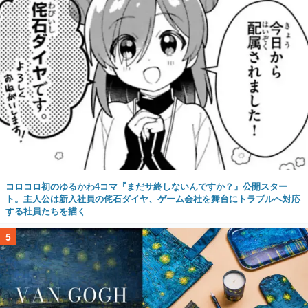
コロコロ初のゆるかわ4コマ『まだサ終しないんですか？』公開スター
ト。主人公は新入社員の侘石ダイヤ、ゲーム会社を舞台にトラブルへ対応
する社員たちを描く
5