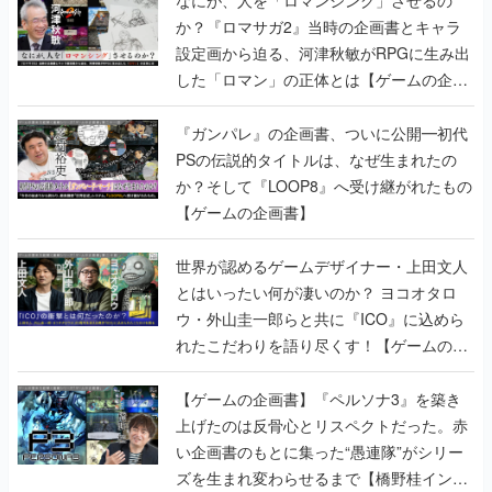
か？『ロマサガ2』当時の企画書とキャラ
設定画から迫る、河津秋敏がRPGに生み出
した「ロマン」の正体とは【ゲームの企画
書】
『ガンパレ』の企画書、ついに公開━初代
PSの伝説的タイトルは、なぜ生まれたの
か？そして『LOOP8』へ受け継がれたもの
【ゲームの企画書】
世界が認めるゲームデザイナー・上田文人
とはいったい何が凄いのか？ ヨコオタロ
ウ・外山圭一郎らと共に『ICO』に込めら
れたこだわりを語り尽くす！【ゲームの企
画書】
【ゲームの企画書】『ペルソナ3』を築き
上げたのは反骨心とリスペクトだった。赤
い企画書のもとに集った“愚連隊”がシリー
ズを生まれ変わらせるまで【橋野桂インタ