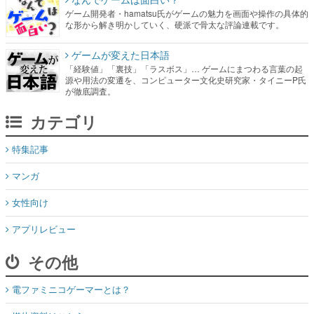
ゲーム開発者・hamatsu氏がゲームの魅力を画面や操作の具体的
な形から解き明かしていく、硬派で骨太な評論連載です。
ゲームが変えた日本語
「経験値」「裏技」「ラスボス」… ゲームにまつわる言葉の起
源や用法の変遷を、コンピューター文化史研究家・タイニーP氏
が徹底調査。
カテゴリ
特集記事
マンガ
女性向け
アプリレビュー
その他
電ファミニコゲーマーとは？