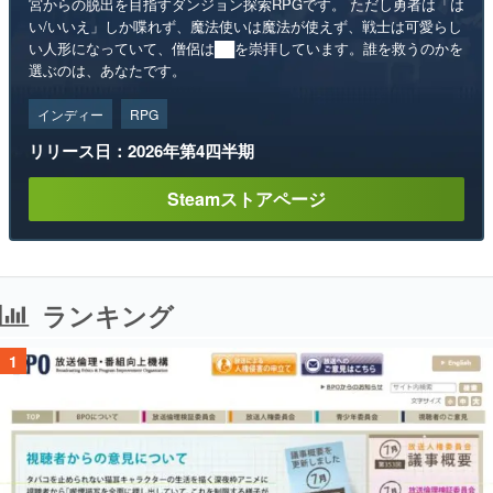
宮からの脱出を目指すダンジョン探索RPGです。 ただし勇者は「は
い/いいえ」しか喋れず、魔法使いは魔法が使えず、戦士は可愛らし
い人形になっていて、僧侶は██を崇拝しています。誰を救うのかを
選ぶのは、あなたです。
インディー
RPG
リリース日：2026年第4四半期
Steamストアページ
ランキング
1