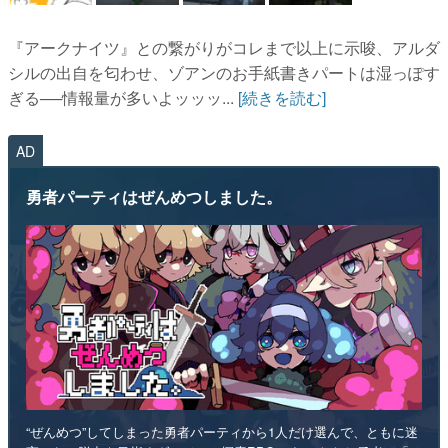
『アークナイツ』との繋がりがコレまで以上に示唆、アルダ
シルの出自を匂わせ、ゾアンのお手紙書きパートは湿っぽす
ぎる──情報量が多いよッッッ...
[続きを読む]
AD
勇者パーティはぜんめつしました。
“ぜんめつ”してしまった勇者パーティから1人だけ選んで、ともに迷