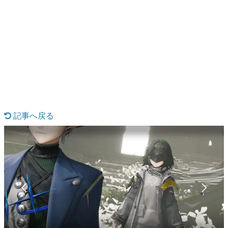
日本のコンテンツ産業やカルチャーに与えた影響を探る企
画です。
日本モバイルゲーム産業史
日本のモバイルゲーム史における主要なトピック・タイト
ルを網羅するほか、開発者へのインタビューや識者による
解説を掲載。約20年の歴史が一望できる決定版！
若ゲのいたり〜ゲームクリエイターの青春〜
『うつヌケ』『ペンと箸』等で知られるマンガ家・田中圭
一先生によるゲーム業界レポートマンガです。
記事へ戻る
なんでゲームは面白い？
ゲーム開発者・hamatsu氏がゲームの魅力を画面や操作の
具体的な形から解き明かしていく、硬派で骨太な評論連載
です。
ゲームが変えた日本語
「経験値」「裏技」「ラスボス」… ゲームにまつわる言葉
の起源や用法の変遷を、コンピューター文化史研究家・タ
イニーP氏が徹底調査。
カテゴリ
特集記事