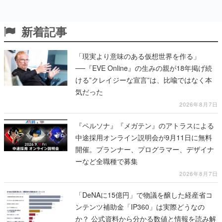
新着記事
「現実より意味のある仮想世界を作る」
──『EVE Online』の生みの親が18年掲げ続
ける”クレイジーな宣言”は、比喩ではなく本
気だった
2026年8月7日
『ペルソナ』『メガテン』のアトラスによる
中途採用オンライン説明会が9月11日に無料
開催。プランナー、プログラマー、デザイナ
ーなど全職種で募集
2026年8月7日
「DeNAに15億円」で物議を醸した経産省コ
ンテンツ補助金「IP360」は実際どうなの
か？ 公式資料から分かる数値と情報を読み解