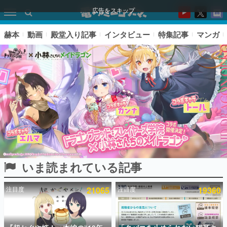
広告をスキップ
赫本
動画
殿堂入り記事
インタビュー
特集記事
マンガ
いま読まれている記事
ピックアップ
注目度
21065
注目度
19360
電ファミのいま読まれている記事ランキング
アプリセール情報