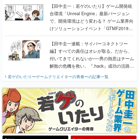
【田中圭一：若ゲのいたり】ゲーム開発統
合環境「Unreal Engine」最新バージョン
で、開発環境はどう変わる？ ゲーム業界向
けソリューションイベント「GTMF2019」
に行って、より理解を深めよう【PR】
【田中圭一連載：サイバーコネクトツー
編】すべての責任はオレが取る。だから、
付いてきてくれないか──男の熱意はチーム
解散の危機を救い、『.hack』成功の活路を
開く。業界の快男児・松山 洋に流れる血は
若ゲのいたり〜ゲームクリエイターの青春〜
の記事一覧
『少年ジャンプ』色だった【若ゲのいた
り】