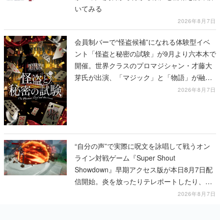
いてみる
2026年8月7日
会員制バーで“怪盗候補”になれる体験型イベ
ント「怪盗と秘密の試験」が9月より六本木で
開催。世界クラスのプロマジシャン・才藤大
芽氏が出演、「マジック」と「物語」が融合
した独自の体験を提供
2026年8月7日
“自分の声”で実際に呪文を詠唱して戦うオン
ライン対戦ゲーム『Super Shout
Showdown』早期アクセス版が本日8月7日配
信開始。炎を放ったりテレポートしたり、登
場する魔法は100種類以上
2026年8月7日