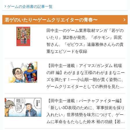
ビュー】
ゲームの企画書
の記事一覧
若ゲのいたり〜ゲームクリエイターの青春〜
田中圭一のゲーム業界取材マンガ『若ゲの
いたり』第2巻が発売。『ポケモン』田尻
智さん、『ゼビウス』遠藤雅伸さんらの貴
重なエピソードを収録
【田中圭一連載：アイマス/ガンダム 戦場
の絆 編】わがままな王様のわがままなニー
ズを満たす！──小山順一朗が貫く姿勢に、
ゲームクリエイターとしての矜持を見た
【若ゲのいたり最終回】
【田中圭一連載：バーチャファイター編】
「新しい3D表現のために、軍事技術を採り
入れたい」世界情勢を味方につけて、ゲー
ムに革命をもたらした鈴木 裕の功績【若ゲ
のいたり】