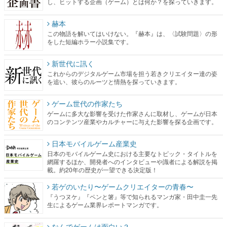
し、ヒットする企画（ゲーム）とは何か？を探っていきます。
赫本
この物語を解いてはいけない。『赫本』は、〈試験問題〉の形
をした短編ホラー小説集です。
新世代に訊く
これからのデジタルゲーム市場を担う若きクリエイター達の姿
を追い、彼らのルーツと情熱を探っていきます。
ゲーム世代の作家たち
ゲームに多大な影響を受けた作家さんに取材し、ゲームが日本
のコンテンツ産業やカルチャーに与えた影響を探る企画です。
日本モバイルゲーム産業史
日本のモバイルゲーム史における主要なトピック・タイトルを
網羅するほか、開発者へのインタビューや識者による解説を掲
載。約20年の歴史が一望できる決定版！
若ゲのいたり〜ゲームクリエイターの青春〜
『うつヌケ』『ペンと箸』等で知られるマンガ家・田中圭一先
生によるゲーム業界レポートマンガです。
なんでゲームは面白い？