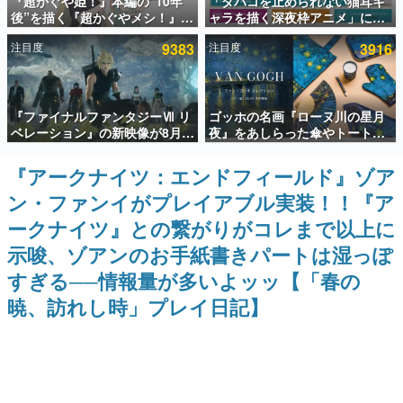
『超かぐや姫！』本編の“10年
「タバコを止められない猫耳キ
後”を描く『超かぐやメシ！』
ャラを描く深夜枠アニメ」に視
インタビュー
Web連載決定。新たなWebマン
聴者の一部から批判意見。違法
注目度
9383
注目度
3916
ガレーベル「ビビビコミック」
薬物の使用と思しき描写も含め
連載・特集一覧
にて特別話が掲載スタート、あ
て、BPOが議論を交わす
のお話には…まだ続きがある！
殿堂入り記事
『ファイナルファンタジーⅦ リ
ゴッホの名画『ローヌ川の星月
SNS拡散数が数千以上！ ページビュー数万以上！ などな
ど。多くの人々に読まれた、電ファミ渾身の“殿堂入り”記
ベレーション』の新映像が8月
夜』をあしらった傘やトートバ
事をまとめました。
26日早朝に公開へ。『FF7』リ
ッグなどが登場。8月7日21時よ
メイクシリーズの完結編、
り2日間限定で予約販売
『アークナイツ：エンドフィールド』ゾア
ゲームの企画書
「gamescom」のオープニング
名作ゲームクリエイターの方々に製作時のエピソードをお
ン・ファンイがプレイアブル実装！！『ア
ナイトライブにてディレクター
聞きし、ヒットする企画（ゲーム）とは何か？を探ってい
の浜口直樹氏が登壇する予定
きます。
ークナイツ』との繋がりがコレまで以上に
赫本
示唆、ゾアンのお手紙書きパートは湿っぽ
この物語を解いてはいけない。『赫本』は、〈試験問題〉
すぎる──情報量が多いよッッ【「春の
の形をした短編ホラー小説集です。
暁、訪れし時」プレイ日記】
新世代に訊く
これからのデジタルゲーム市場を担う若きクリエイター達
の姿を追い、彼らのルーツと情熱を探っていきます。
ゲーム世代の作家たち
ゲームに多大な影響を受けた作家さんに取材し、ゲームが