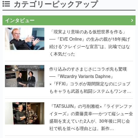
カテゴリーピックアップ
インタビュー
「現実より意味のある仮想世界を作る」
──『EVE Online』の生みの親が18年掲げ
続ける”クレイジーな宣言”は、比喩ではな
く本気だった
作り込みのすさまじさにコラボ先も驚嘆
──『Wizardry Variants Daphne』
×『FFXI』コラボが期間限定なのにジョブ
もキャラも武器も戦闘システムもワンオフ
で作り込まれた理由を両ディレクターに聞
く
『TATSUJIN』の弓削雅稔×『ライデンファ
イターズ』の齋藤貴幸──かつて縦シュー全
盛期を支えていた2人が、30年後に同じ会
社で机を並べる理由とは。新作
『TATSUJIN EXTREME』で初タッグを組