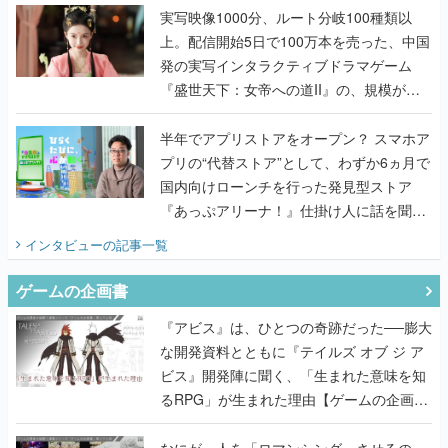
んだレジェンド2人に訊く開発秘話
実写映像1000分、ルート分岐100種類以
上。配信開始5日で100万本を売った、中国
発の実写インタラクティブドラマゲーム
『盛世天下：女帝への道II』の、規模が違
うこだわりをプロデューサーに聞いた
半年でアプリストアをオープン？ スマホア
プリの“代替ストア”として、わずか6ヵ月で
国内向けローンチを行った発見型ストア
『あっぷアリーナ！』仕掛け人に話を聞い
てみた
インタビュー
の記事一覧
ゲームの企画書
『アビス』は、ひとつの奇跡だった──膨大
な開発資料とともに『テイルズ オブ ジ ア
ビス』開発陣に聞く、「生まれた意味を知
るRPG」が生まれた理由【ゲームの企画
書】
なにが、人を「ロマンシング」させるの