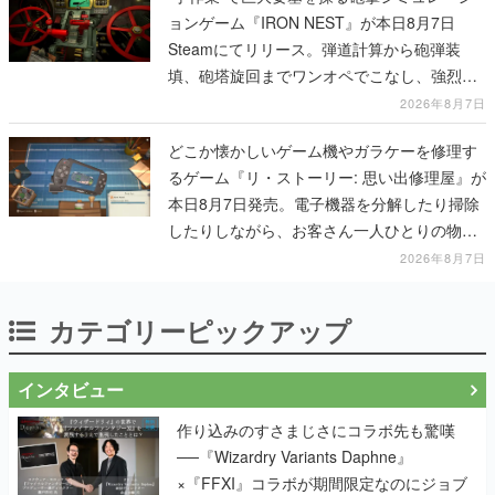
ョンゲーム『IRON NEST』が本日8月7日
Steamにてリリース。弾道計算から砲弾装
填、砲塔旋回までワンオペでこなし、強烈な
一撃をブチかませるロマンある作品
2026年8月7日
どこか懐かしいゲーム機やガラケーを修理す
るゲーム『リ・ストーリー: 思い出修理屋』が
本日8月7日発売。電子機器を分解したり掃除
したりしながら、お客さん一人ひとりの物語
に耳を傾ける
2026年8月7日
カテゴリーピックアップ
インタビュー
作り込みのすさまじさにコラボ先も驚嘆
──『Wizardry Variants Daphne』
×『FFXI』コラボが期間限定なのにジョブ