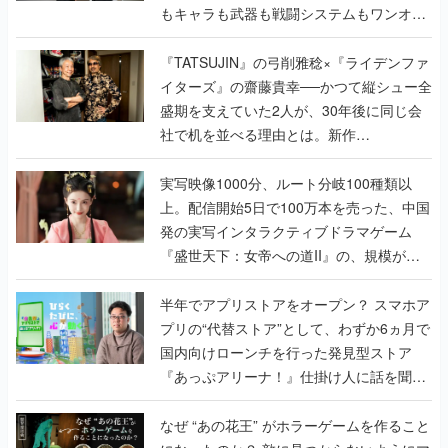
もキャラも武器も戦闘システムもワンオフ
で作り込まれた理由を両ディレクターに聞
く
『TATSUJIN』の弓削雅稔×『ライデンファ
イターズ』の齋藤貴幸──かつて縦シュー全
盛期を支えていた2人が、30年後に同じ会
社で机を並べる理由とは。新作
『TATSUJIN EXTREME』で初タッグを組
んだレジェンド2人に訊く開発秘話
実写映像1000分、ルート分岐100種類以
上。配信開始5日で100万本を売った、中国
発の実写インタラクティブドラマゲーム
『盛世天下：女帝への道II』の、規模が違
うこだわりをプロデューサーに聞いた
半年でアプリストアをオープン？ スマホア
プリの“代替ストア”として、わずか6ヵ月で
国内向けローンチを行った発見型ストア
『あっぷアリーナ！』仕掛け人に話を聞い
てみた
なぜ “あの花王” がホラーゲームを作ること