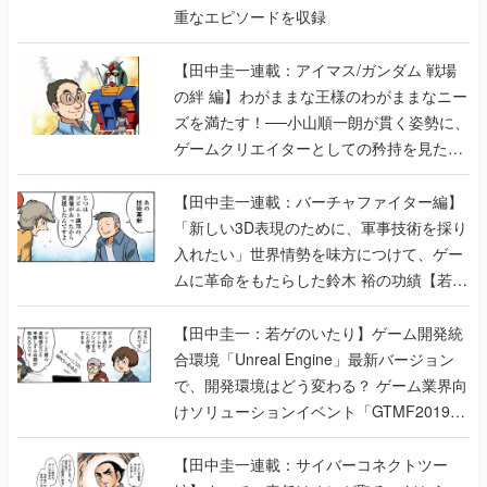
重なエピソードを収録
【田中圭一連載：アイマス/ガンダム 戦場
の絆 編】わがままな王様のわがままなニー
ズを満たす！──小山順一朗が貫く姿勢に、
ゲームクリエイターとしての矜持を見た
【若ゲのいたり最終回】
【田中圭一連載：バーチャファイター編】
「新しい3D表現のために、軍事技術を採り
入れたい」世界情勢を味方につけて、ゲー
ムに革命をもたらした鈴木 裕の功績【若ゲ
のいたり】
【田中圭一：若ゲのいたり】ゲーム開発統
合環境「Unreal Engine」最新バージョン
で、開発環境はどう変わる？ ゲーム業界向
けソリューションイベント「GTMF2019」
に行って、より理解を深めよう【PR】
【田中圭一連載：サイバーコネクトツー