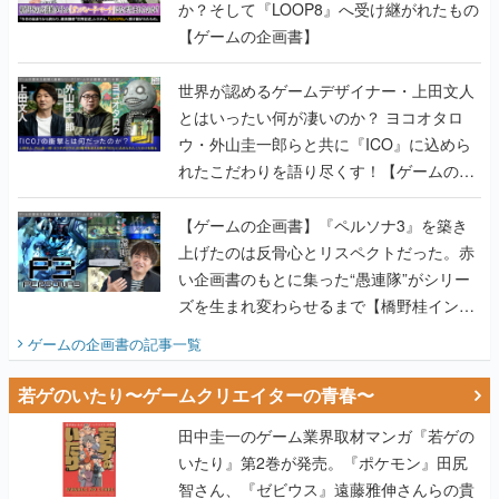
か？そして『LOOP8』へ受け継がれたもの
【ゲームの企画書】
世界が認めるゲームデザイナー・上田文人
とはいったい何が凄いのか？ ヨコオタロ
ウ・外山圭一郎らと共に『ICO』に込めら
れたこだわりを語り尽くす！【ゲームの企
画書】
【ゲームの企画書】『ペルソナ3』を築き
上げたのは反骨心とリスペクトだった。赤
い企画書のもとに集った“愚連隊”がシリー
ズを生まれ変わらせるまで【橋野桂インタ
ビュー】
ゲームの企画書
の記事一覧
若ゲのいたり〜ゲームクリエイターの青春〜
田中圭一のゲーム業界取材マンガ『若ゲの
いたり』第2巻が発売。『ポケモン』田尻
智さん、『ゼビウス』遠藤雅伸さんらの貴