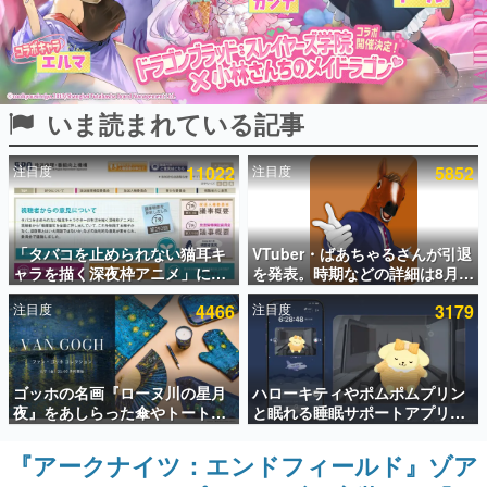
インタビュー
連載・特集一覧
いま読まれている記事
殿堂入り記事
SNS拡散数が数千以上！ ページビュー数万以上！ などな
ど。多くの人々に読まれた、電ファミ渾身の“殿堂入り”記
注目度
11022
注目度
5852
事をまとめました。
ゲームの企画書
名作ゲームクリエイターの方々に製作時のエピソードをお
聞きし、ヒットする企画（ゲーム）とは何か？を探ってい
「タバコを止められない猫耳キ
VTuber・ばあちゃるさんが引退
きます。
ャラを描く深夜枠アニメ」に視
を発表。時期などの詳細は8月9
聴者の一部から批判意見。違法
日15時からの配信で説明
赫本
注目度
4466
注目度
3179
薬物の使用と思しき描写も含め
この物語を解いてはいけない。『赫本』は、〈試験問題〉
て、BPOが議論を交わす
の形をした短編ホラー小説集です。
新世代に訊く
ゴッホの名画『ローヌ川の星月
ハローキティやポムポムプリン
これからのデジタルゲーム市場を担う若きクリエイター達
夜』をあしらった傘やトートバ
と眠れる睡眠サポートアプリ
の姿を追い、彼らのルーツと情熱を探っていきます。
ッグなどが登場。8月7日21時よ
『ゆめたび』が配信中。キャラ
り2日間限定で予約販売
ごとのASMRや目覚ましアラー
『アークナイツ：エンドフィールド』ゾア
ゲーム世代の作家たち
ムも搭載
ゲームに多大な影響を受けた作家さんに取材し、ゲームが