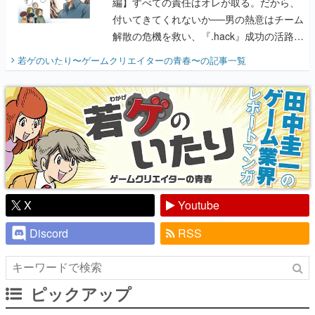
編】すべての責任はオレが取る。だから、
付いてきてくれないか──男の熱意はチーム
解散の危機を救い、『.hack』成功の活路を
開く。業界の快男児・松山 洋に流れる血は
若ゲのいたり〜ゲームクリエイターの青春〜
の記事一覧
『少年ジャンプ』色だった【若ゲのいた
り】
X
Youtube
Discord
RSS
ピックアップ