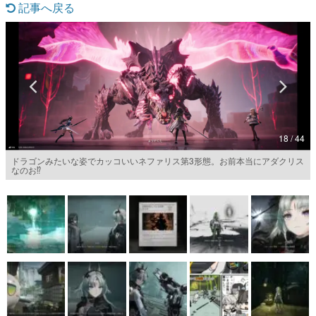
記事へ戻る
マンガ
女性向け
アプリレビュー
その他
18 / 44
電ファミニコゲーマーとは？
ドラゴンみたいな姿でカッコいいネファリス第3形態。お前本当にアダクリス
なのお⁉︎
運営：株式会社マレ