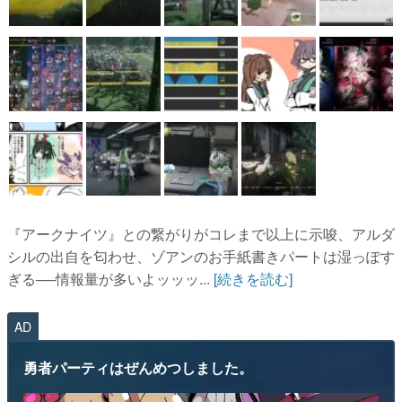
『アークナイツ』との繋がりがコレまで以上に示唆、アルダ
シルの出自を匂わせ、ゾアンのお手紙書きパートは湿っぽす
ぎる──情報量が多いよッッッ...
[続きを読む]
AD
勇者パーティはぜんめつしました。