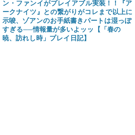
ン・ファンイがプレイアブル実装！！『ア
日本のコンテンツ産業やカルチャーに与えた影響を探る企
ークナイツ』との繋がりがコレまで以上に
画です。
示唆、ゾアンのお手紙書きパートは湿っぽ
日本モバイルゲーム産業史
日本のモバイルゲーム史における主要なトピック・タイト
すぎる──情報量が多いよッッ【「春の
ルを網羅するほか、開発者へのインタビューや識者による
解説を掲載。約20年の歴史が一望できる決定版！
暁、訪れし時」プレイ日記】
若ゲのいたり〜ゲームクリエイターの青春〜
『うつヌケ』『ペンと箸』等で知られるマンガ家・田中圭
一先生によるゲーム業界レポートマンガです。
なんでゲームは面白い？
ゲーム開発者・hamatsu氏がゲームの魅力を画面や操作の
具体的な形から解き明かしていく、硬派で骨太な評論連載
です。
ゲームが変えた日本語
「経験値」「裏技」「ラスボス」… ゲームにまつわる言葉
の起源や用法の変遷を、コンピューター文化史研究家・タ
イニーP氏が徹底調査。
カテゴリ
特集記事