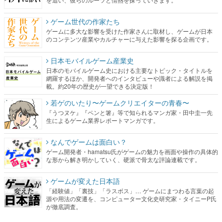
ゲーム世代の作家たち
ゲームに多大な影響を受けた作家さんに取材し、ゲームが日本
のコンテンツ産業やカルチャーに与えた影響を探る企画です。
日本モバイルゲーム産業史
日本のモバイルゲーム史における主要なトピック・タイトルを
網羅するほか、開発者へのインタビューや識者による解説を掲
載。約20年の歴史が一望できる決定版！
若ゲのいたり〜ゲームクリエイターの青春〜
『うつヌケ』『ペンと箸』等で知られるマンガ家・田中圭一先
生によるゲーム業界レポートマンガです。
なんでゲームは面白い？
ゲーム開発者・hamatsu氏がゲームの魅力を画面や操作の具体的
な形から解き明かしていく、硬派で骨太な評論連載です。
ゲームが変えた日本語
「経験値」「裏技」「ラスボス」… ゲームにまつわる言葉の起
源や用法の変遷を、コンピューター文化史研究家・タイニーP氏
が徹底調査。