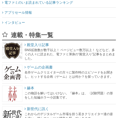
電ファミのいま読まれている記事ランキング
アプリセール情報
インタビュー
連載・特集一覧
殿堂入り記事
SNS拡散数が数千以上！ ページビュー数万以上！ などなど。多
くの人々に読まれた、電ファミ渾身の“殿堂入り”記事をまとめま
した。
ゲームの企画書
名作ゲームクリエイターの方々に製作時のエピソードをお聞き
し、ヒットする企画（ゲーム）とは何か？を探っていきます。
赫本
この物語を解いてはいけない。『赫本』は、〈試験問題〉の形
をした短編ホラー小説集です。
新世代に訊く
これからのデジタルゲーム市場を担う若きクリエイター達の姿
を追い、彼らのルーツと情熱を探っていきます。