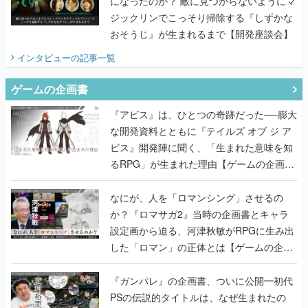
になったのか？ 敵に見つからないようにマ
ジックリンでこっそり掃除する『しずかな
おそうじ』が生まれるまで【開発座談会】
インタビュー
の記事一覧
ゲームの企画書
『アビス』は、ひとつの奇跡だった──膨大
な開発資料とともに『テイルズ オブ ジ ア
ビス』開発陣に聞く、「生まれた意味を知
るRPG」が生まれた理由【ゲームの企画
書】
なにが、人を「ロマンシング」させるの
か？『ロマサガ2』当時の企画書とキャラ
設定画から迫る、河津秋敏がRPGに生み出
した「ロマン」の正体とは【ゲームの企画
書】
『ガンパレ』の企画書、ついに公開━初代
PSの伝説的タイトルは、なぜ生まれたの