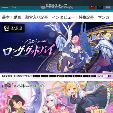
広告をスキップ
赫本
動画
殿堂入り記事
インタビュー
特集記事
マンガ
ピックアップ
電ファミのいま読まれている記事ランキング
アプリセール情報