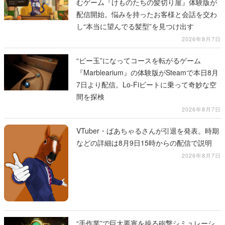
むゲーム『けものたちの髪切り屋』体験版が
配信開始。悩みを持ったお客様と会話を交わ
し“本当に望んでる髪型”を見つけ出す
2026年8月7日
“ビー玉”になってコースを転がるゲーム
『Marblearium』の体験版がSteamで本日8月
7日より配信。Lo-Fiビートに乗って奇妙な空
間を探検
2026年8月7日
VTuber・ばあちゃるさんが引退を発表。時期
などの詳細は8月9日15時からの配信で説明
2026年8月7日
“手作業”で巨大要塞を操る砲撃シミュレーシ