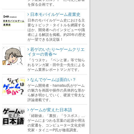
を探る企画です。
日本モバイルゲーム産業史
日本のモバイルゲーム史における主
要なトピック・タイトルを網羅する
ほか、開発者へのインタビューや識
者による解説を掲載。約20年の歴史
が一望できる決定版！
若ゲのいたり〜ゲームクリエ
イターの青春〜
『うつヌケ』『ペンと箸』等で知ら
れるマンガ家・田中圭一先生による
ゲーム業界レポートマンガです。
なんでゲームは面白い？
ゲーム開発者・hamatsu氏がゲーム
の魅力を画面や操作の具体的な形か
ら解き明かしていく、硬派で骨太な
評論連載です。
ゲームが変えた日本語
「経験値」「裏技」「ラスボス」…
ゲームにまつわる言葉の起源や用法
の変遷を、コンピューター文化史研
究家・タイニーP氏が徹底調査。