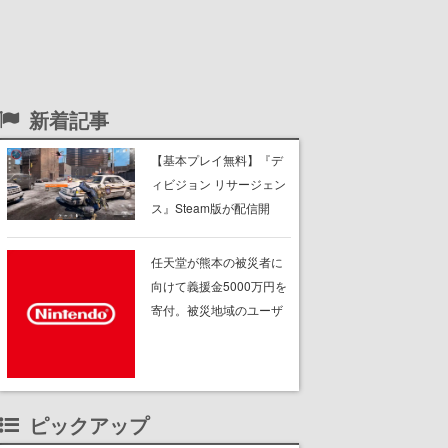
新着記事
【基本プレイ無料】『デ
ィビジョン リサージェン
ス』Steam版が配信開
始。『ディビジョン』シ
リーズのモバイル向けル
任天堂が熊本の被災者に
ートシューター
向けて義援金5000万円を
寄付。被災地域のユーザ
ーの任天堂製品も無償修
理へ。保証の有無を問わ
ず、2027年2月1日まで対
応予定
ピックアップ