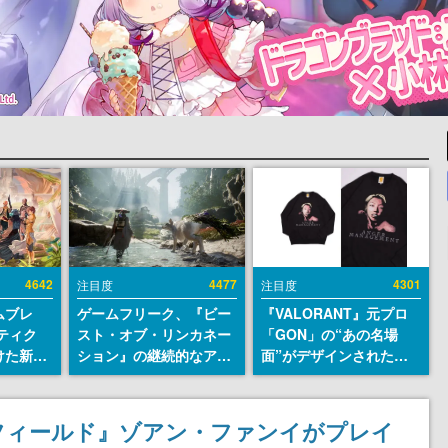
4642
4477
4301
注目度
注目度
ムブレ
ゲームフリーク、『ビー
『VALORANT』元プロ
ティク
スト・オブ・リンカネー
「GON」の“あの名場
けた新作
ション』の継続的なアプ
面”がデザインされた新
en
デ方針を表明。ユーザー
作グッズが本日8月5日よ
に発売
からの意見を真摯に受け
り期間限定で発売。Tシ
m）、
止めて対応へ。修正パッ
ャツやコインケース、ア
フィールド』ゾアン・ファンイがプレイ
itch向
チは約1週間以内に配信
クキーなどが全品受注生