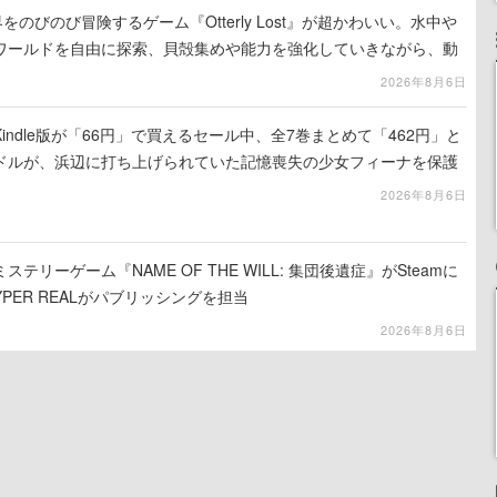
をのびのび冒険するゲーム『Otterly Lost』が超かわいい。水中や
ワールドを自由に探索、貝殻集めや能力を強化していきながら、動
ていく
2026年8月6日
ndle版が「66円」で買えるセール中、全7巻まとめて「462円」と
ドルが、浜辺に打ち上げられていた記憶喪失の少女フィーナを保護
じまる
2026年8月6日
リーゲーム『NAME OF THE WILL: 集団後遺症』がSteamに
YPER REALがパブリッシングを担当
2026年8月6日