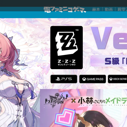
赫本
動画
殿堂