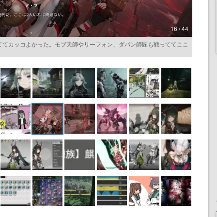
16 / 44
ててカッコよかった。モブ天師やリーフォン、ダパン師匠も戦っててここ