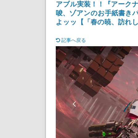
アブル実装！！『アーク
記念したキャンペーン
けにリリース予
唆、ゾアンのお手紙書きパ
よッッ【「春の暁、訪れ
記事へ戻る