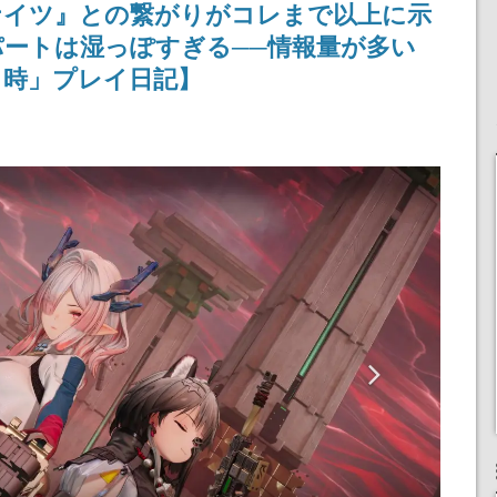
ナイツ』との繋がりがコレまで以上に示
定
される予定
産で登場、過去に発売し
たグッズの再販も
ートは湿っぽすぎる──情報量が多い
し時」プレイ日記】