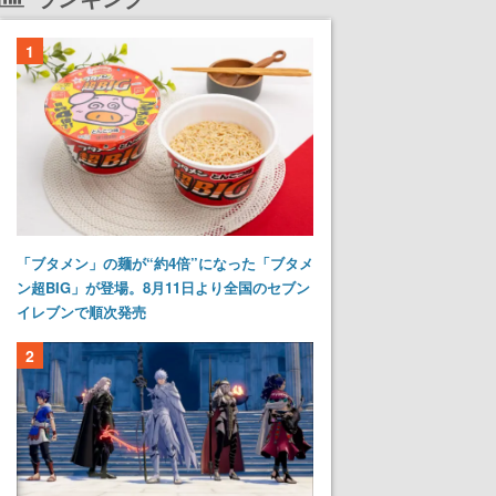
1
「ブタメン」の麺が“約4倍”になった「ブタメ
ン超BIG」が登場。8月11日より全国のセブン
イレブンで順次発売
2