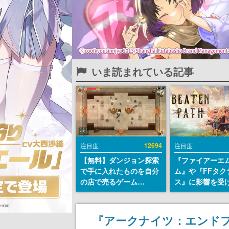
いま読まれている記事
12694
注目度
注目度
【無料】ダンジョン探索
『ファイアーエ
で手に入れたものを自分
ム』や『FFタク
の店で売るゲーム
ス』に影響を受
『Moonlighter』が
戦略RPG『Beat
Steamにて無料配布中！
Path』2027年
続編『Moonlighter 2』
へ。PC（Stea
『アークナイツ：エンド
の9月2日正式リリースを
PS5、Xbox、Sw