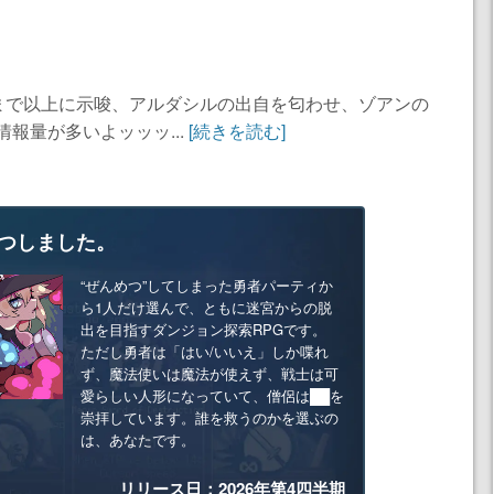
まで以上に示唆、アルダシルの出自を匂わせ、ゾアンの
報量が多いよッッッ...
[続きを読む]
つしました。
“ぜんめつ”してしまった勇者パーティか
ら1人だけ選んで、ともに迷宮からの脱
出を目指すダンジョン探索RPGです。
ただし勇者は「はい/いいえ」しか喋れ
ず、魔法使いは魔法が使えず、戦士は可
愛らしい人形になっていて、僧侶は██を
崇拝しています。誰を救うのかを選ぶの
は、あなたです。
リリース日：2026年第4四半期