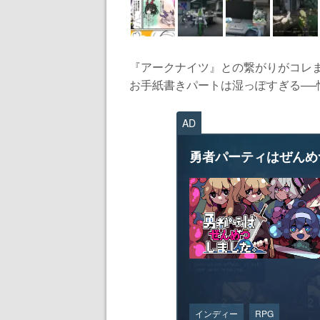
『アークナイツ』との繋がりがコレ
お手紙書きパートは湿っぽすぎる──情
AD
勇者パーティはぜんめ
インディー
RPG