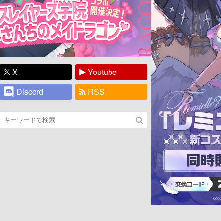
X
Youtube
Discord
RSS