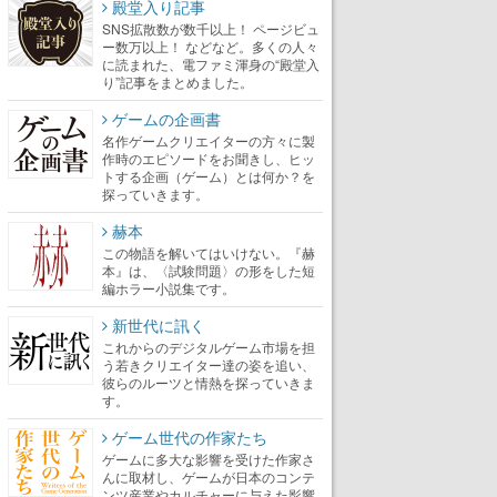
殿堂入り記事
SNS拡散数が数千以上！ ページビュ
ー数万以上！ などなど。多くの人々
に読まれた、電ファミ渾身の“殿堂入
り”記事をまとめました。
ゲームの企画書
名作ゲームクリエイターの方々に製
作時のエピソードをお聞きし、ヒッ
トする企画（ゲーム）とは何か？を
探っていきます。
赫本
この物語を解いてはいけない。『赫
本』は、〈試験問題〉の形をした短
編ホラー小説集です。
新世代に訊く
これからのデジタルゲーム市場を担
う若きクリエイター達の姿を追い、
彼らのルーツと情熱を探っていきま
す。
ゲーム世代の作家たち
ゲームに多大な影響を受けた作家さ
んに取材し、ゲームが日本のコンテ
ンツ産業やカルチャーに与えた影響