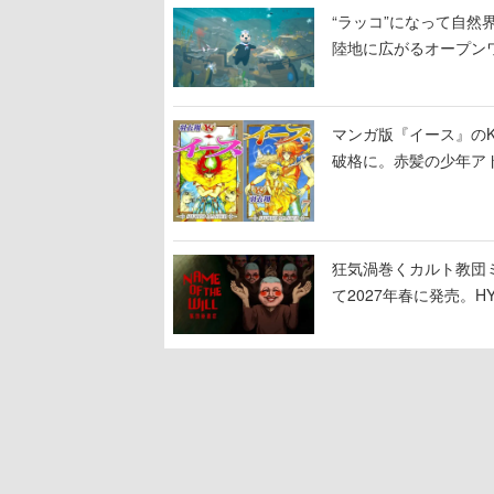
“ラッコ”になって自然界
陸地に広がるオープン
物たちの依頼を達成し
マンガ版『イース』のKi
破格に。赤髪の少年ア
する場面から冒険がは
狂気渦巻くカルト教団ミステ
て2027年春に発売。H