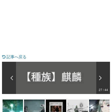
日本のコンテンツ産業やカルチャーに与えた影響を探る企
画です。
日本モバイルゲーム産業史
日本のモバイルゲーム史における主要なトピック・タイト
ルを網羅するほか、開発者へのインタビューや識者による
解説を掲載。約20年の歴史が一望できる決定版！
若ゲのいたり〜ゲームクリエイターの青春〜
『うつヌケ』『ペンと箸』等で知られるマンガ家・田中圭
一先生によるゲーム業界レポートマンガです。
記事へ戻る
なんでゲームは面白い？
ゲーム開発者・hamatsu氏がゲームの魅力を画面や操作の
具体的な形から解き明かしていく、硬派で骨太な評論連載
です。
ゲームが変えた日本語
「経験値」「裏技」「ラスボス」… ゲームにまつわる言葉
の起源や用法の変遷を、コンピューター文化史研究家・タ
イニーP氏が徹底調査。
27 / 44
カテゴリ
特集記事