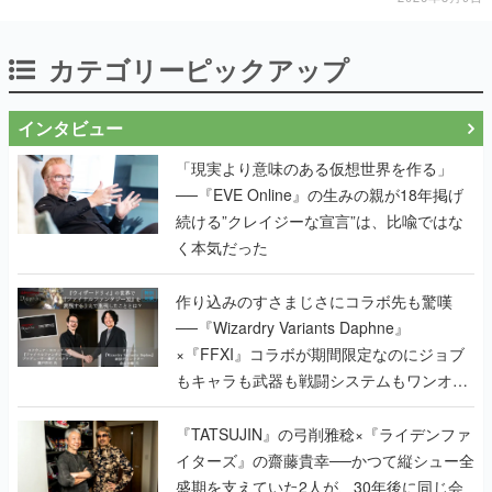
カテゴリーピックアップ
インタビュー
「現実より意味のある仮想世界を作る」
──『EVE Online』の生みの親が18年掲げ
続ける”クレイジーな宣言”は、比喩ではな
く本気だった
作り込みのすさまじさにコラボ先も驚嘆
──『Wizardry Variants Daphne』
×『FFXI』コラボが期間限定なのにジョブ
もキャラも武器も戦闘システムもワンオフ
で作り込まれた理由を両ディレクターに聞
く
『TATSUJIN』の弓削雅稔×『ライデンファ
イターズ』の齋藤貴幸──かつて縦シュー全
盛期を支えていた2人が、30年後に同じ会