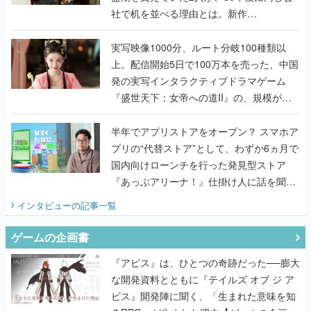
社で机を並べる理由とは。新作
『TATSUJIN EXTREME』で初タッグを組
んだレジェンド2人に訊く開発秘話
実写映像1000分、ルート分岐100種類以
上。配信開始5日で100万本を売った、中国
発の実写インタラクティブドラマゲーム
『盛世天下：女帝への道II』の、規模が違
うこだわりをプロデューサーに聞いた
半年でアプリストアをオープン？ スマホア
プリの“代替ストア”として、わずか6ヵ月で
国内向けローンチを行った発見型ストア
『あっぷアリーナ！』仕掛け人に話を聞い
てみた
インタビュー
の記事一覧
ゲームの企画書
『アビス』は、ひとつの奇跡だった──膨大
な開発資料とともに『テイルズ オブ ジ ア
ビス』開発陣に聞く、「生まれた意味を知