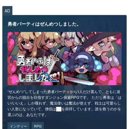
AD
勇者パーティはぜんめつしました。
“ぜんめつ”してしまった勇者パーティから1人だけ選んで、ともに迷
宮からの脱出を目指すダンジョン探索RPGです。 ただし勇者は「は
い/いいえ」しか喋れず、魔法使いは魔法が使えず、戦士は可愛らし
い人形になっていて、僧侶は██を崇拝しています。誰を救うのかを
選ぶのは、あなたです。
インディー
RPG