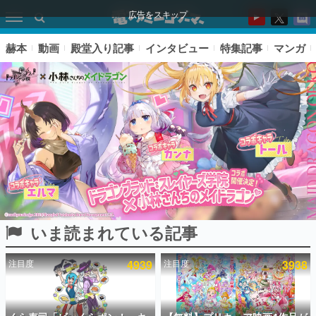
広告をスキップ
赫本
動画
殿堂入り記事
インタビュー
特集記事
マンガ
いま読まれている記事
ピックアップ
注目度
4939
注目度
3938
電ファミのいま読まれている記事ランキング
アプリセール情報