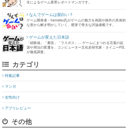
生によるゲーム業界レポートマンガです。
なんでゲームは面白い？
ゲーム開発者・hamatsu氏がゲームの魅力を画面や操作の具体的
な形から解き明かしていく、硬派で骨太な評論連載です。
ゲームが変えた日本語
「経験値」「裏技」「ラスボス」… ゲームにまつわる言葉の起
源や用法の変遷を、コンピューター文化史研究家・タイニーP氏
が徹底調査。
カテゴリ
特集記事
マンガ
女性向け
アプリレビュー
その他