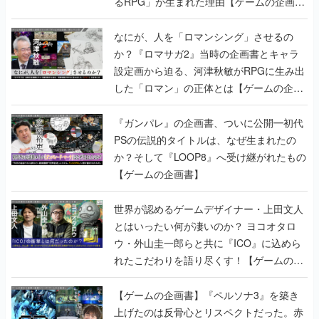
るRPG」が生まれた理由【ゲームの企画
書】
なにが、人を「ロマンシング」させるの
か？『ロマサガ2』当時の企画書とキャラ
設定画から迫る、河津秋敏がRPGに生み出
した「ロマン」の正体とは【ゲームの企画
書】
『ガンパレ』の企画書、ついに公開━初代
PSの伝説的タイトルは、なぜ生まれたの
か？そして『LOOP8』へ受け継がれたもの
【ゲームの企画書】
世界が認めるゲームデザイナー・上田文人
とはいったい何が凄いのか？ ヨコオタロ
ウ・外山圭一郎らと共に『ICO』に込めら
れたこだわりを語り尽くす！【ゲームの企
画書】
【ゲームの企画書】『ペルソナ3』を築き
上げたのは反骨心とリスペクトだった。赤