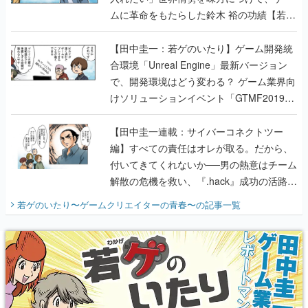
ムに革命をもたらした鈴木 裕の功績【若ゲ
のいたり】
【田中圭一：若ゲのいたり】ゲーム開発統
合環境「Unreal Engine」最新バージョン
で、開発環境はどう変わる？ ゲーム業界向
けソリューションイベント「GTMF2019」
に行って、より理解を深めよう【PR】
【田中圭一連載：サイバーコネクトツー
編】すべての責任はオレが取る。だから、
付いてきてくれないか──男の熱意はチーム
解散の危機を救い、『.hack』成功の活路を
開く。業界の快男児・松山 洋に流れる血は
若ゲのいたり〜ゲームクリエイターの青春〜
の記事一覧
『少年ジャンプ』色だった【若ゲのいた
り】