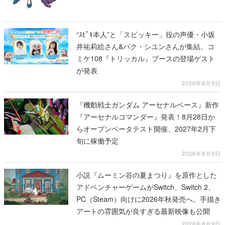
“ｽﾋﾟｷ本人”と「スピッキー」役の声優・小坂
井祐莉絵さん&パク・シユンさんが集結。コ
ミケ108『トリッカル』ブースの登場ゲスト
が発表
2026年8月9日
『機動戦士ガンダム アーセナルベース』新作
『アーセナルコマンダー』発表！8月28日か
らオープンベータテスト開催、2027年2月下
旬に稼働予定
2026年8月9日
小説『ムーミン谷の夏まつり』を原作とした
アドベンチャーゲームがSwitch、Switch 2、
PC（Steam）向けに2026年秋発売へ。手描き
アートの雰囲気が良すぎる最新映像も公開
2026年8月9日