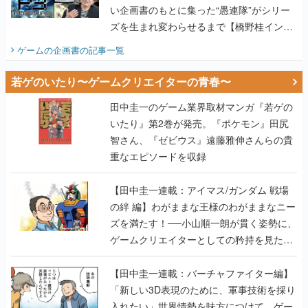
い企画書のもとに集った“愚連隊”がシリー
ズを生まれ変わらせるまで【橋野桂インタ
ビュー】
ゲームの企画書
の記事一覧
若ゲのいたり〜ゲームクリエイターの青春〜
田中圭一のゲーム業界取材マンガ『若ゲの
いたり』第2巻が発売。『ポケモン』田尻
智さん、『ゼビウス』遠藤雅伸さんらの貴
重なエピソードを収録
【田中圭一連載：アイマス/ガンダム 戦場
の絆 編】わがままな王様のわがままなニー
ズを満たす！──小山順一朗が貫く姿勢に、
ゲームクリエイターとしての矜持を見た
【若ゲのいたり最終回】
【田中圭一連載：バーチャファイター編】
「新しい3D表現のために、軍事技術を採り
入れたい」世界情勢を味方につけて、ゲー