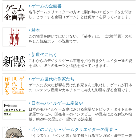
ゲームの企画書
名作ゲームクリエイターの方々に製作時のエピソードをお聞き
し、ヒットする企画（ゲーム）とは何か？を探っていきます。
赫本
この物語を解いてはいけない。『赫本』は、〈試験問題〉の形
をした短編ホラー小説集です。
新世代に訊く
これからのデジタルゲーム市場を担う若きクリエイター達の姿
を追い、彼らのルーツと情熱を探っていきます。
ゲーム世代の作家たち
ゲームに多大な影響を受けた作家さんに取材し、ゲームが日本
のコンテンツ産業やカルチャーに与えた影響を探る企画です。
日本モバイルゲーム産業史
日本のモバイルゲーム史における主要なトピック・タイトルを
網羅するほか、開発者へのインタビューや識者による解説を掲
載。約20年の歴史が一望できる決定版！
若ゲのいたり〜ゲームクリエイターの青春〜
『うつヌケ』『ペンと箸』等で知られるマンガ家・田中圭一先