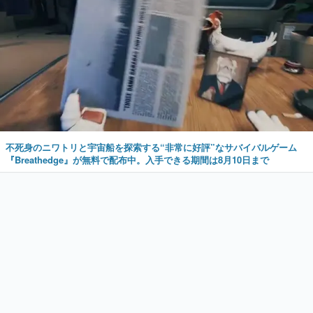
不死身のニワトリと宇宙船を探索する“非常に好評”なサバイバルゲーム
『Breathedge』が無料で配布中。入手できる期間は8月10日まで