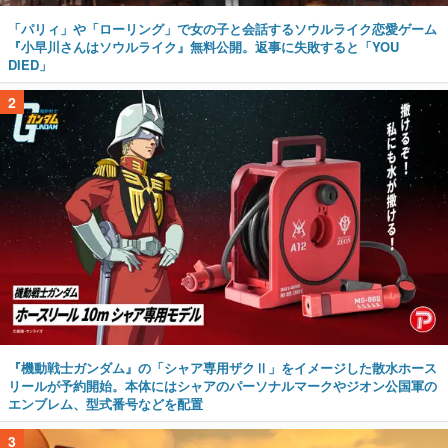
「パリィ」や「ローリング」で女の子と会話するソウルライク恋愛ゲーム
『小早川さんはソウルライク』無料公開。返事に失敗すると「YOU
DIED」
2
『機動戦士ガンダム』の「シャア専用ザクⅡ」をイメージした散水ホース
リールが予約開始。本体にはシャアのパーソナルマークやジオン公国軍の
エンブレム、型式番号などを配置
3