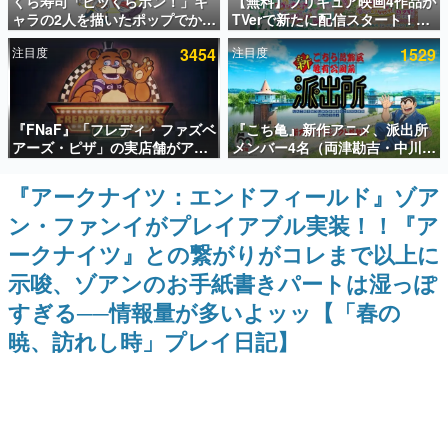
くら寿司「ビッくらポン！」キ
【無料】プリキュア映画4作品が
ャラの2人を描いたポップでかわ
TVerで新たに配信スタート！な
インタビュー
いいコラボイラストが公開。コ
んと2018年～2024年の映画ほぼ
注目度
3454
注目度
1529
ラボイラストを使用した限定T
すべてが見放題に、ぶっちゃけ
連載・特集一覧
シャツ&ステッカーがアソビシ
ありえないラインナップ
ステム主催「Akaku展」にて販
売へ
殿堂入り記事
『FNaF』「フレディ・ファズベ
『こち亀』新作アニメ、派出所
SNS拡散数が数千以上！ ページビュー数万以上！ などな
ど。多くの人々に読まれた、電ファミ渾身の“殿堂入り”記
アーズ・ピザ」の実店舗がアメ
メンバー4名（両津勘吉・中川圭
事をまとめました。
リカの商業施設「American
一・秋本麗子・大原大次郎）の
Dream」に2027年オープン！
新キャストが判明へ。9月5日に
『アークナイツ：エンドフィールド』ゾア
ゲームの企画書
ScottGamesとの共同開発、食
開催予定の都内イベントで
名作ゲームクリエイターの方々に製作時のエピソードをお
ン・ファンイがプレイアブル実装！！『ア
事だけでなくステージショーや
聞きし、ヒットする企画（ゲーム）とは何か？を探ってい
没入型のホラー体験も楽しめる
きます。
ークナイツ』との繋がりがコレまで以上に
赫本
示唆、ゾアンのお手紙書きパートは湿っぽ
この物語を解いてはいけない。『赫本』は、〈試験問題〉
すぎる──情報量が多いよッッ【「春の
の形をした短編ホラー小説集です。
暁、訪れし時」プレイ日記】
新世代に訊く
これからのデジタルゲーム市場を担う若きクリエイター達
の姿を追い、彼らのルーツと情熱を探っていきます。
ゲーム世代の作家たち
ゲームに多大な影響を受けた作家さんに取材し、ゲームが