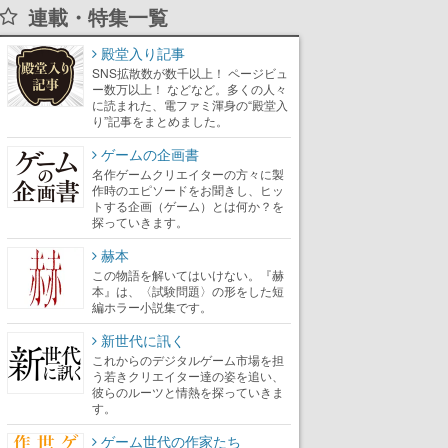
連載・特集一覧
殿堂入り記事
SNS拡散数が数千以上！ ページビュ
ー数万以上！ などなど。多くの人々
に読まれた、電ファミ渾身の“殿堂入
り”記事をまとめました。
ゲームの企画書
名作ゲームクリエイターの方々に製
作時のエピソードをお聞きし、ヒッ
トする企画（ゲーム）とは何か？を
探っていきます。
赫本
この物語を解いてはいけない。『赫
本』は、〈試験問題〉の形をした短
編ホラー小説集です。
新世代に訊く
これからのデジタルゲーム市場を担
う若きクリエイター達の姿を追い、
彼らのルーツと情熱を探っていきま
す。
ゲーム世代の作家たち