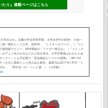
いたり』連載ページはこちら
府枚方市生まれ。近畿大学法学部卒業。大学在学中の83年、小池一
に第一期生として入学。翌84年、『ミスターカワード』（『コミ
で漫画家デビュー。86年開始の『ドクター秩父山』（『コミック
）がアニメ化されるなどの人気を得る。大学卒業後はおもちゃ会
サンデー』にも不定期で『昆虫物語ピースケの冒険』（89〜91
ディを主に題材とした同人誌も創作。最新刊は2017年1月刊『う
WA刊）、『田中圭一の「ペンと箸」』（小学館）。
sei