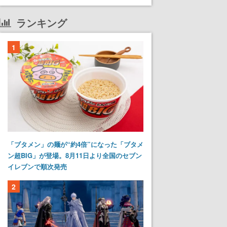
ランキング
1
「ブタメン」の麺が“約4倍”になった「ブタメ
ン超BIG」が登場。8月11日より全国のセブン
イレブンで順次発売
2