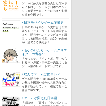
ゲームに多大な影響を受けた作家さ
んに取材し、ゲームが日本のコンテ
ンツ産業やカルチャーに与えた影響
を探る企画です。
日本モバイルゲーム産業史
日本のモバイルゲーム史における主
要なトピック・タイトルを網羅する
ほか、開発者へのインタビューや識
者による解説を掲載。約20年の歴史
が一望できる決定版！
若ゲのいたり〜ゲームクリエ
イターの青春〜
『うつヌケ』『ペンと箸』等で知ら
れるマンガ家・田中圭一先生による
ゲーム業界レポートマンガです。
なんでゲームは面白い？
ゲーム開発者・hamatsu氏がゲーム
の魅力を画面や操作の具体的な形か
ら解き明かしていく、硬派で骨太な
評論連載です。
ゲームが変えた日本語
「経験値」「裏技」「ラスボス」…