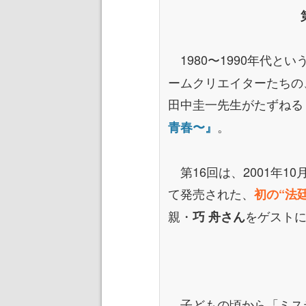
1980〜1990年代と
ームクリエイターたちの
田中圭一先生がたずねる
。
青春〜』
第16回は、2001年1
て発売された、
初の“法
親・
をゲスト
巧 舟さん
子どもの頃から「ミステ