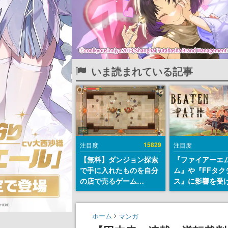
いま読まれている記事
15829
注目度
注目度
【無料】ダンジョン探索
『ファイアーエ
で手に入れたものを自分
ム』や『FFタク
の店で売るゲーム
ス』に影響を受
『Moonlighter』が
戦略RPG『Beat
Steamにて無料配布中！
Path』2027年
続編『Moonlighter 2』
へ。PC（Stea
ホーム
マンガ
の9月2日正式リリースを
PS5、Xbox、Sw