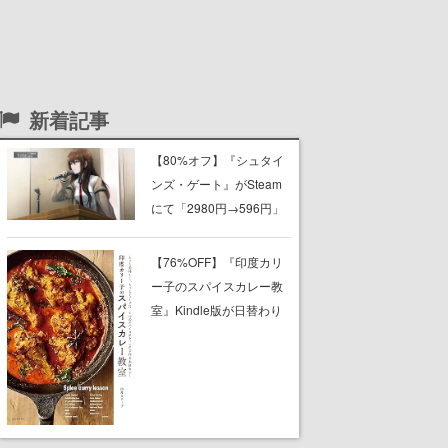
新着記事
【80%オフ】『シュタイ
ンズ・ゲート』がSteam
にて「2980円→596円」
でセール中。『0』『比翼
恋理のだーりん 』ほか、
【76%OFF】『印度カリ
『ロボティクス・ノー
ー子のスパイスカレー教
ツ』『カオスチャイル
室』Kindle版が日替わり
ド』など科学アドベンチ
セールで399円に。初心
ャーシリーズもセール対
者でも自宅で本格スパイ
象に
スカレー