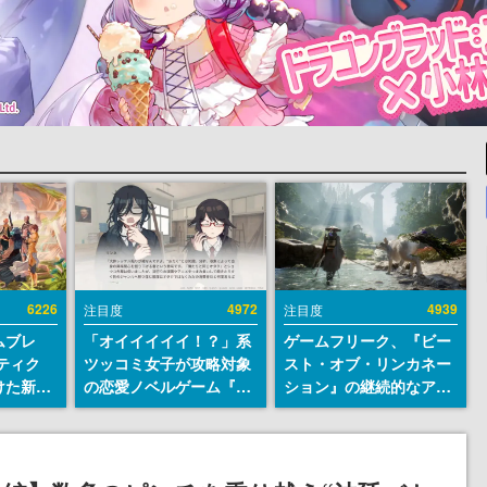
6226
4972
4939
注目度
注目度
ムブレ
「オイイイイイ！？」系
ゲームフリーク、『ビー
ティク
ツッコミ女子が攻略対象
スト・オブ・リンカネー
けた新作
の恋愛ノベルゲーム『美
ション』の継続的なアプ
en
術部カノジョ』Steamス
デ方針を表明。ユーザー
に発売
トアページが公開。「お
からの意見を真摯に受け
m）、
前らーそろそろ自重しろ
止めて対応へ。修正パッ
itch向
ー？＾＾」暗黒微笑の夢
チは約1週間以内に配信