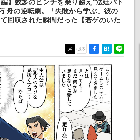
 編】数多のピンチを乗り越え“法廷バト
定
女子や、萌え声不思議ち
される予定
巧 舟の逆転劇。「失敗から学ぶ」彼の
ゃん女子と青春を謳歌
して回収された瞬間だった【若ゲのいた
反応