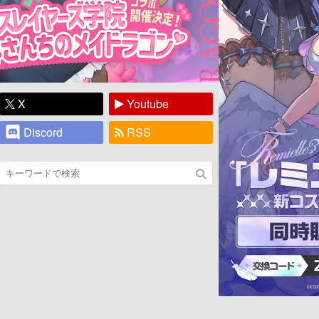
X
Youtube
Discord
RSS