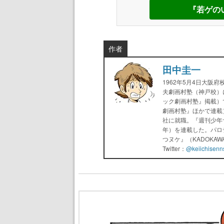
『若ゲの
作者
田中圭一
1962年5月4日大阪
夫劇画村塾（神戸校）
ック劇画村塾』掲載）
劇画村塾』ほかで連載
社に就職。『週刊少年
年）を連載した。パロ
つヌケ』（KADOKA
Twitter：
@keiichisenn