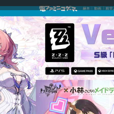
赫本
動画
殿堂